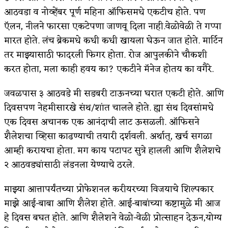
आठवडा व नोव्हेंबर पूर्ण महिना ऑफिसमधे एकटीच होते. पण
किती घोषणांचा पाऊस होता
ऍलन, नीलने फारसा एकटेपणा जाणवू दिला नाही.वेळोवेळी ते गप्पा
कसं हुईन तं हू माय…
मारत होते. लंच ब्रेकमधे कधी कधी खायला घेऊन जात होते. मार्टिन
तर माझ्यासाठी फादरली फिगर होता. रोज आपुलकीने चौकशी
काळजाचे प्रेत
करत होता, मला काही हवय का? एकटीने मॅनेज होतय का वगैरे.
चमकदार चांदी
जवळपास ३ आठवडे मी सडबरी टाऊनच्या घरात एकटी होते. आणि
आदिवासींचा डॉक्टर, समाजसेवेचा ध्यास : डॉ. राहुल
दिवसपण नेहमीसारखे संथ/शांत चालले होते. ह्या संथ दिवसांमधे
एक दिवस अचानक एक आनंदाची लाट ऊसळली. ऑफिसने
जोशी
शैलेशचा व्हिसा काढण्याची तयारी दर्शवली. अर्थात्, खर्च सगळा
डेंग्यू: ताप उतरला म्हणजे धोका टळला असे नाही!
आम्ही करायचा होता. मग काय पटापट सुत्रे हालली आणि शैलेशचे
४ जुलै – इतिहासात घडलेल्या महत्त्वाच्या घटना
२ आठवड्यांसाठी लंडनला येण्याचे ठरले.
सुवर्ण – झळाळी
माझ्या आत्तापर्यंतच्या प्रोफेशनल करीयरच्या विजयाचे शिल्पकार
माझे आई-बाबा आणि शैलेश होते. आई-बाबांच्या कष्टामुळे मी आज
‘अर्थ’पूर्ण हास्य
हे दिवस बघत होते. आणि शैलेशने वेळो-वेळी प्रोत्साहन देऊन,योग्य
अष्टपैलू : खंडू रांगणेकर