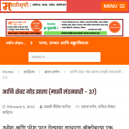
लॉग-इन करा
|
लेखक नोंदणी करा
MENU
भाषा, उच्चार आणि बहुभाषिकता
नवीन लेखन...
वारी विठ्ठलाची
ताम्र – एक अफलातून धातू (COPPER)
Home
साहित्य
प्रवास वर्णन
आणि शेवट गोड झाला (माझी लंडनवारी –
37)
जेव्हा मी आडनांव बदलले
आणि शेवट गोड झाला (माझी लंडनवारी – 37)
अशी एक कविता लिहू इच्छिते
पाटलाची विहीर
February 8, 2022
यशश्री शैलेश पाटील
प्रवास वर्णन
,
ललित लेखन
,
साहित्य
शपथ
पुस्तके बदलायची आहेत तुम्हाला!
ऊमेश आणि परेश परत गेल्यावर साधारण ऑक्टोबरचा एक