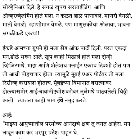
सोव्हेनिअर दिले. हे सगळं खूपच सरप्राईंजिंग आणि
ओव्हरव्हेलमिंग होतं मला. न कळत डोळे पाणावले. माणसं वेगळी,
माती वेगळी. रहाणीमान वेगळे. पण माणुसकीचा ओलावा, भावना
सगळीकडे एकच!!
ईकडे आमच्या ग्रुपने ही मला सेंड ऑफ पार्टी दिली. परत एकदा
मन,डोळे भरुन आले. खूप काही मिळालं होतं मला दोन्ही
व्हिजिटमधे. माझं आणि शैलेशचं फ्लाईट एकाच दिवशी होतं पण
तो आधी पोहचणार होता. त्यामुळे मुंबई एअर पोर्टवर तो मला
रिसीव्ह करायला होताच. मुंबईच्या विमानात बसल्यावर
डोळ्यासमोर आई-बाबांनीऊमेशबरोबर जुलैमधे पाठवलेली चिठ्ठी
आली. त्यातला काही भाग ईथे नमूद करते.
आई:
“माझ्या आयुष्यातील परमोच्च आनंदाचे क्षण तू जगत आहेस. मन
लावून काम कर भरपूर प्रदेश पाहून घे.