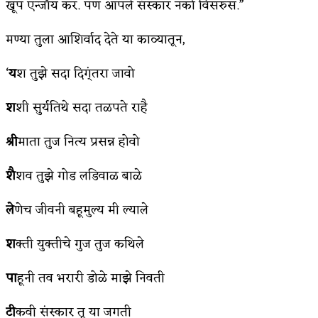
खूप एन्जॉय कर. पण आपले संस्कार नको विसरुस.”
मण्या तुला आशिर्वाद देते या काव्यातून,
‘
य
श तुझे सदा दिग्ंतरा जावो
श
शी सुर्यतिथे सदा तळपते राहै
श्री
माता तुज नित्य प्रसन्न होवो
शै
शव तुझे गोड लडिवाळ बाळे
ले
णेच जीवनी बहूमुल्य मी ल्याले
श
क्ती युक्तीचे गुज तुज कथिले
पा
हूनी तव भरारी डोळे माझे निवती
टी
कवी संस्कार तू या जगती