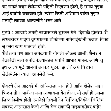
घरं सगळं बघून शैलेशची पहिली रिएक्शन होती, हे सगळं तुझ्या
आई-बाबांनी बघायला हवे. त्यांना किती अभिमान वाटेल तुझा!
मलाही त्यांच्या आठवणीने भरुन आले.
पुढचे २ आठवडे अगदी स्वप्नासारखे भुरकन गेले. दिवाळी होतीच. शै
लेशबरोबर माझ्या ग्रुपमधल्या लोकांच्या नातेवाईकांनी फराळ, गिफ्ट
स् काय काय पाठवलं होतं.
शैलेशची पण आता सगळ्यांची चांगली ओळख झाली. शैलेशने
वेळोवेळी मला सपोर्ट केल्याबद्दल सर्वांचे आभार मानले. आणि ‘तू
इथे आल्यामुळे आमची लवकर सुटका झाली’ असे चिडवत
खेळीमेळीत त्याला आपलेसे केले.
शेवटचे दोन आठवडे मी ऑफिसला जात होते आणि शैलेश लंडन
फिरुन ग्रीन पार्कला मला आणायला येत होता. मी तशीही त्याला
लिस्ट दिलीच होती. त्यानेही तिथली ट्रेन सिस्टिम/तिकीट सिस्टिम
लवकर आत्मसात केली आणि रोज सकाळी माझ्याबरोबर बाहेर