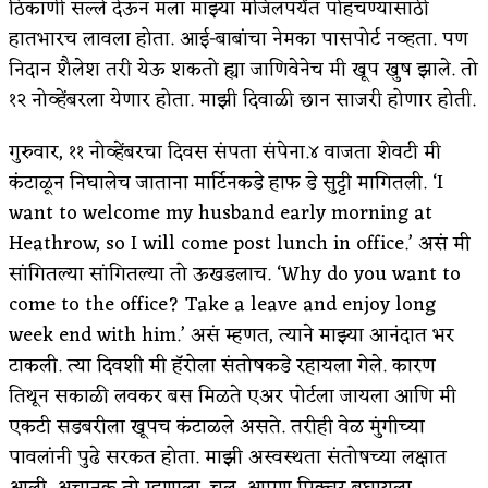
ठिकाणी सल्ले देऊन मला माझ्या मंजिलपर्यंत पोहचण्यासाठी
हातभारच लावला होता. आई-बाबांचा नेमका पासपोर्ट नव्हता. पण
अपूर्ण कथा
निदान शैलेश तरी येऊ शकतो ह्या जाणिवेनेच मी खूप खुष झाले. तो
बुडीच खटलं – संयुक्त कुटुंब का गरजेचं?
१२ नोव्हेंबरला येणार होता. माझी दिवाळी छान साजरी होणार होती.
गुरुवार, ११ नोव्हेंबरचा दिवस संपता संपेना.४ वाजता शेवटी मी
कंटाळून निघालेच जाताना मार्टिनकडे हाफ डे सुट्टी मागितली. ‘I
want to welcome my husband early morning at
Heathrow, so I will come post lunch in office.’ असं मी
सांगितल्या सांगितल्या तो ऊखडलाच. ‘Why do you want to
come to the office? Take a leave and enjoy long
week end with him.’ असं म्हणत, त्याने माझ्या आनंदात भर
टाकली. त्या दिवशी मी हॅरोला संतोषकडे रहायला गेले. कारण
तिथून सकाळी लवकर बस मिळते एअर पोर्टला जायला आणि मी
एकटी सडबरीला खूपच कंटाळले असते. तरीही वेळ मुंगीच्या
पावलांनी पुढे सरकत होता. माझी अस्वस्थता संतोषच्या लक्षात
आली. अचानक तो म्हणाला, चल्, आपण पिक्चर बघायला