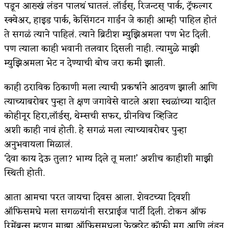
पडून आख्खं लंडन पालथं घातलं. लॉर्डस्, रिजन्टस् पार्क, ट्रॅफल्गर
स्क्वेअर, हाइड पार्क, केसिंगटन गार्डन जे काही आम्ही पाहिल होतं
ते सगळं त्याने पाहिलं. त्याने ब्रिटीश म्युझिअमला पण भेट दिली.
पण त्याला काही भवानी तलवार दिसली नाही. त्यामुळे माझी
म्युझिअमला भेट न देण्याची बोच जरा कमी झाली.
काही ठराविक ठिकाणी मला त्याची प्रकर्षाने आठवण झाली आणि
त्याच्याबरोबर पुन्हा ते क्षण जगावेसे वाटले अशा स्थळांच्या यादीत
कोहीनूर हिरा,लॉर्डस्, थेम्सची सफर, ग्रीनविच व्हिजिट
अशी काही नावं होती. हे सगळं मला त्याच्याबरोबर पुन्हा
अनुभवायला मिळालं.
‘देवा काय देऊ तुला? भाग्य दिले तू मला!’ अशीच काहीशी माझी
स्थिती होती.
आता आमचा परत जायचा दिवस आला. शेवटच्या दिवशी
ऑफिसमधे मला सगळ्यांनी सरप्राईज पार्टी दिली. टोकन ऑफ
रिमेंब्रन्स म्हणून माझा ऑफिसमधला फेव्हरेट कॉफी मग आणि लंडन