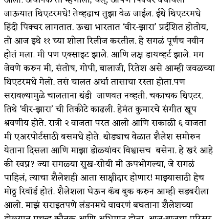
जाऊयात थिएटरमधे! तेव्हढाच तुझा वेळ जाईल. ईथे थिएटरमधे
हिंदी पिक्चर लागतात. ऊद्या भारतात ‘वीर-झारा’ प्रर्दशित होतोय,
तो आज इथे ११ च्या शोला रिलीज करतील. हे सगळं पूर्णच नवीन
होतं मला. मी पण एक्साइट झाले. आणि लक्ष डायव्हर्ट झाले. मग
जेवणे करुन मी, संतोष, गोपी, बालाजी, रितेश असे आम्ही जवळच्या
थिएटरमधे गेलो. तसं चालत अर्धा तासाचा रस्ता होता.पण
सरावल्यामुळे चालताना थंडी जाणवत नव्हती. चकाचक थिएटर.
तिथे ‘वीर-झारा’ ची तिकीटे काढली. हेमंत कुमारचे संगीत खूप
श्रवणीय होते. रात्री २ वाजता परत आलो आणि सकाळी ६ वाजता
मी एअरपोर्टसाठी बसमधे होते. थोड्याच वेळात शैलेश समोरुन
येताना दिसला आणि माझा डोळ्यांवर विश्वासच बसेना. हे खरं आहे
की स्वप्न? ज्या सगळ्या सुख-सोयी मी ऊपभोगल्या, जे सगळं
पाहिलं, त्याचा शैलेशही आता साक्षीदार होणार! माझ्यासाठी हेच
मोठ्ठ रिवॉर्ड होतं. शैलेशला घेऊन कॅब बुक करुन आम्ही सडबरीला
आलो. माझं सराइतपणे लंडनमधे वावरणं बघताना शैलेशच्या
डोळ्यात प्रचन्ड कौतुक आणि अभिमान होता. आजू-बाजूचा परिसर,