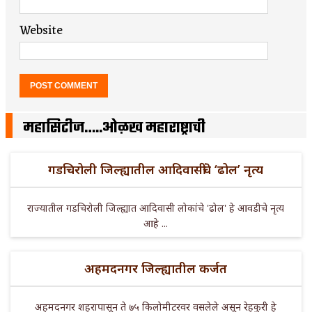
Website
महासिटीज…..ओळख महाराष्ट्राची
गडचिरोली जिल्ह्यातील आदिवासींचे ‘ढोल’ नृत्य
राज्यातील गडचिरोली जिल्ह्यात आदिवासी लोकांचे 'ढोल' हे आवडीचे नृत्य
आहे ...
अहमदनगर जिल्ह्यातील कर्जत
अहमदनगर शहरापासून ते ७५ किलोमीटरवर वसलेले असून रेहकुरी हे