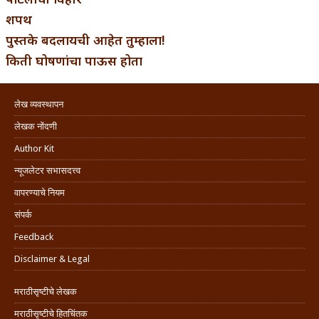
शपथ
पुस्तके बदलायची आहेत तुम्हाला!
किती घोषणांचा पाऊस होता
लेख व्यवस्थापन
लेखक नोंदणी
Author Kit
न्यूजलेटर सभासदत्त्व
वापरण्याचे नियम
संपर्क
Feedback
Disclaimer & Legal
मराठीसृष्टीचे लेखक
मराठीसृष्टीचे हितचिंतक