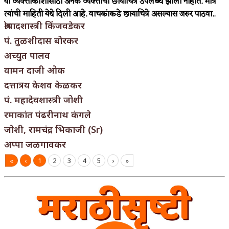
या व्यक्तीकोशासाठी अनेक व्यक्तींची छायाचित्रे उपलब्ध झाली नाहीत. मात्र
त्यांची माहिती येथे दिली आहे. वाचकांकडे छायाचित्रे असल्यास जरुर पाठवा..
श्रीपादशास्त्री किंजवडेकर
पं. तुळशीदास बोरकर
अच्युत पालव
वामन दाजी ओक
दत्तात्रय केशव केळकर
पं. महादेवशास्त्री जोशी
रमाकांत पंढरीनाथ कंगले
जोशी, रामचंद्र भिकाजी (Sr)
अप्पा जळगावकर
«
‹
1
2
3
4
5
›
»