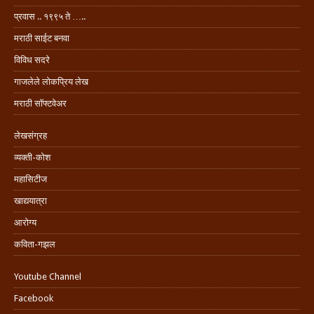
प्रवास .. १९९५ ते …..
मराठी साईट बनवा
विविध सदरे
गाजलेले लोकप्रिय लेख
मराठी सॉफ्टवेअर
लेखसंग्रह
व्यक्ती-कोश
महासिटीज
खाद्ययात्रा
आरोग्य
कविता-गझल
Youtube Channel
Facebook