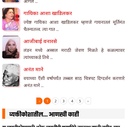
ओगले ...
गा‌यिका आशा खाडिलकर
ज्येष्ठ गा‌यिका आशा खाडिलकर म्हणजे गायनातलं मूर्तिमंत
चैतन्यतत्त्व. त्या गात ...
आजीबाई वनारसे
लंडन मध्ये अस्सल मराठी जेवण मिळते हे कळल्यावर
त्यांच्याकडे तिथे ...
अनंत माने
वयाच्या ऎंशी वर्षापर्यंत तब्बल साठ चित्रपट दिग्दर्शन करणारे
अनंत माने ...
‹
1
2
3
4
5
›
व्यक्तीकोशातील… आणखी काही