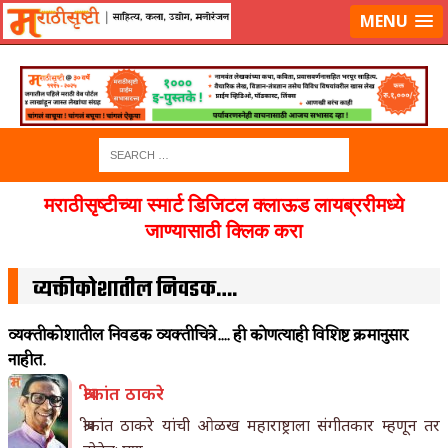
लॉग-इन करा
|
लेखक नोंदणी करा
MENU
मराठीसृष्टीच्या स्मार्ट डिजिटल क्लाऊड लायब्ररीमध्ये
जाण्यासाठी क्लिक करा
व्यक्तीकोशातील निवडक….
व्यक्तीकोशातील निवडक व्यक्तीचित्रे.... ही कोणत्याही विशिष्ट क्रमानुसार
नाहीत.
श्रीकांत ठाकरे
श्रीकांत ठाकरे यांची ओळख महाराष्ट्राला संगीतकार म्हणून तर