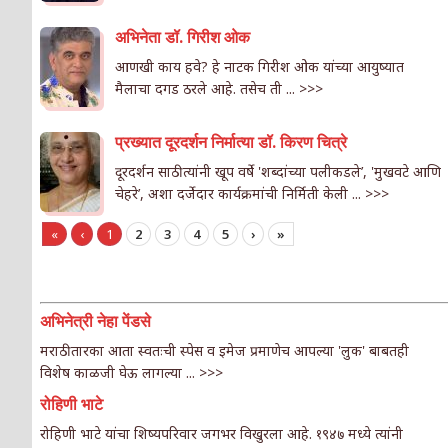
अभिनेता डॉ. गिरीश ओक
आणखी काय हवे? हे नाटक गिरीश ओक यांच्या आयुष्यात
मैलाचा दगड ठरले आहे. तसेच ती ...
>>>
प्रख्यात दूरदर्शन निर्मात्या डॉ. किरण चित्रे
दूरदर्शन साठी त्यांनी खूप वर्षे 'शब्दांच्या पलीकडले’, 'मुखवटे आणि
चेहरे’, अशा दर्जेदार कार्यक्रमांची निर्मिती केली ...
>>>
«
‹
1
2
3
4
5
›
»
अभिनेत्री नेहा पेंडसे
मराठी तारका आता स्वतःची स्पेस व इमेज प्रमाणेच आपल्या 'लुक' बाबतही
विशेष काळजी घेऊ लागल्या ...
>>>
रोहिणी भाटे
रोहिणी भाटे यांचा शिष्यपरिवार जगभर विखुरला आहे. १९४७ मध्ये त्यांनी