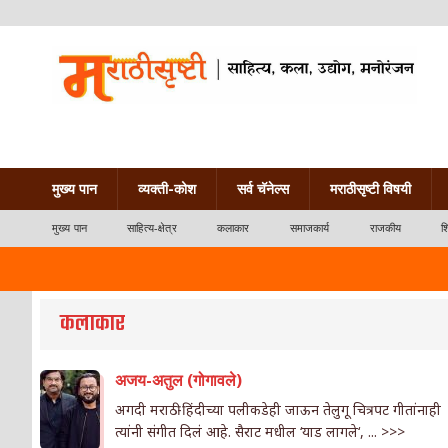
मुख्य पान
व्यक्ती-कोश
सर्व चॅनेल्स
मराठीसृष्टी विषयी
मुख्य पान
साहित्य-क्षेत्र
कलाकार
समाजकार्य
राजकीय
श
कलाकार
अजय-अतुल (गोगावले)
अगदी मराठी-हिंदीच्या पलीकडेही जाऊन तेलुगू चित्रपट गीतांनाही
त्यांनी संगीत दिलं आहे. सैराट मधील ‘याड लागले‘, ...
>>>