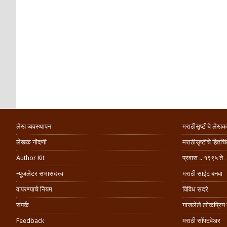
लेख व्यवस्थापन
मराठीसृष्टीचे लेखक
लेखक नोंदणी
मराठीसृष्टीचे हितच
Author Kit
प्रवास .. १९९५ ते 
न्यूजलेटर सभासदत्त्व
मराठी साईट बनवा
वापरण्याचे नियम
विविध सदरे
संपर्क
गाजलेले लोकप्रिय
Feedback
मराठी सॉफ्टवेअर