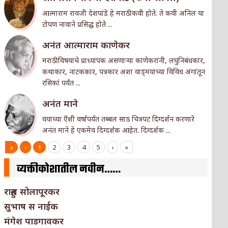
आत्माराम रावजी देशपांडे हे मराठी कवी होते. ते कवी अनिल या
टोपण नावाने प्रसिद्ध होते ...
अनंत आत्माराम काणेकर
मराठी विषयाचे प्राध्यापक असणार्‍या काणेकरांनी, लघुनिबंधकार,
कथाकार, नाटककार, पत्रकार अशा वाड्मयाच्या विविध अंगांतून
रसिकां पर्यंत ...
अनंत माने
वयाच्या ऎंशी वर्षापर्यंत तब्बल साठ चित्रपट दिग्दर्शन करणारे
अनंत माने हे एकमेव दिग्दर्शक आहेत. दिग्दर्शक ...
«
‹
1
2
3
4
5
›
»
व्यक्तीकोशातील नवीन……
राहुल सोलापूरकर
सुभाष स नाईक
मंगेश पाडगावकर