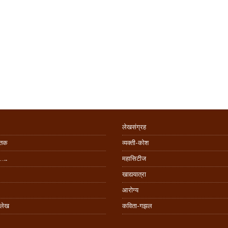
लेखसंग्रह
िंतक
व्यक्ती-कोश
…..
महासिटीज
खाद्ययात्रा
आरोग्य
 लेख
कविता-गझल