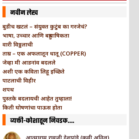
नवीन लेख
बुडीच खटलं – संयुक्त कुटुंब का गरजेचं?
भाषा, उच्चार आणि बहुभाषिकता
वारी विठ्ठलाची
ताम्र – एक अफलातून धातू (COPPER)
जेव्हा मी आडनांव बदलले
अशी एक कविता लिहू इच्छिते
पाटलाची विहीर
शपथ
पुस्तके बदलायची आहेत तुम्हाला!
किती घोषणांचा पाऊस होता
व्यक्ती-कोशातून निवडक….
आत्माराम रावजी देशपांडे (कवी अनिल)