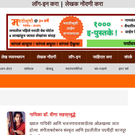
लॉग-इन करा
|
लेखक नोंदणी करा
लेख व्यवस्थापन
लेखक नोंदणी
लॉग-इन
जाहिरात करा
संपर्क
िक्षण-क्षेत्र
संशोधक
खेळाडू
स्वातंत्र्यसैनिक
संत-महात्मे
इतर सर्व
गायिका डॉ. वीणा सहस्रबुद्धे
ख्याल गायिकी आणि भजनगायनासाठी त्या ओळखल्या जात
होत्या. संगीताबरोबरच संस्कृत आणि इंग्रजीतील पदवीही कानपूर