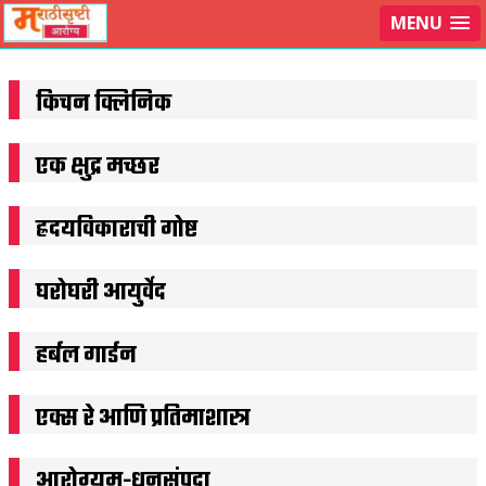
मराठीसृष्टीवर लॉग-इन करा
MENU
किचन क्लिनिक
एक क्षुद्र मच्छर
ह्रदयविकाराची गोष्ट
घरोघरी आयुर्वेद
हर्बल गार्डन
एक्स रे आणि प्रतिमाशास्त्र
आरोग्यम-धनसंपदा