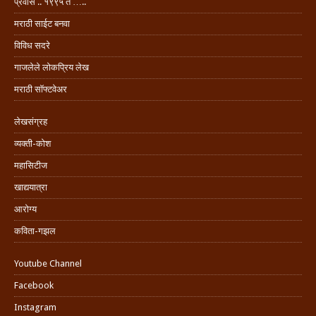
प्रवास .. १९९५ ते …..
मराठी साईट बनवा
विविध सदरे
गाजलेले लोकप्रिय लेख
मराठी सॉफ्टवेअर
लेखसंग्रह
व्यक्ती-कोश
महासिटीज
खाद्ययात्रा
आरोग्य
कविता-गझल
Youtube Channel
Facebook
Instagram