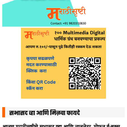
सभासद व्हा आणि मिळवा फायदे
आजच मराठीसृष्टीचे सभासद व्हा आणि न्यूजलेटर, मोफत ई-बुक्स