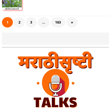
1
2
3
…
163
»