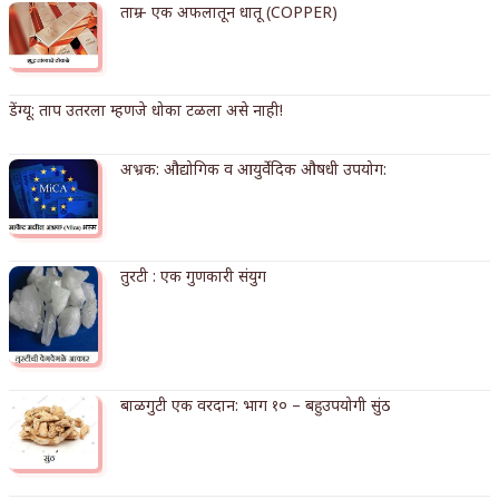
ताम्र – एक अफलातून धातू (COPPER)
किती घोषणांचा पाऊस होता
कसं हुईन तं हू माय…
डेंग्यू: ताप उतरला म्हणजे धोका टळला असे नाही!
काळजाचे प्रेत
चमकदार चांदी
अभ्रक: औद्योगिक व आयुर्वेदिक औषधी उपयोग:
आदिवासींचा डॉक्टर, समाजसेवेचा ध्यास : डॉ. राहुल
जोशी
तुरटी : एक गुणकारी संयुग
डेंग्यू: ताप उतरला म्हणजे धोका टळला असे नाही!
४ जुलै – इतिहासात घडलेल्या महत्त्वाच्या घटना
सुवर्ण – झळाळी
बाळगुटी एक वरदान: भाग १० – बहुउपयोगी सुंठ
‘अर्थ’पूर्ण हास्य
अष्टपैलू : खंडू रांगणेकर