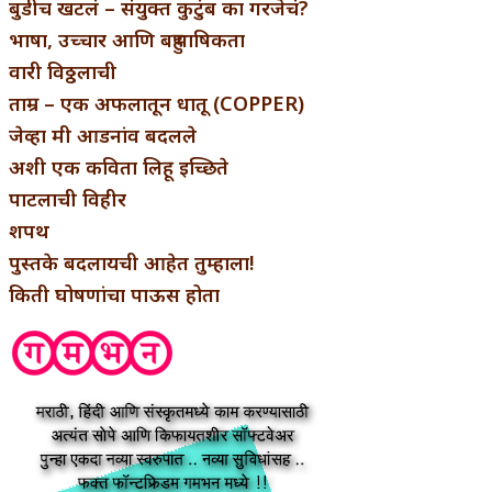
बुडीच खटलं – संयुक्त कुटुंब का गरजेचं?
भाषा, उच्चार आणि बहुभाषिकता
वारी विठ्ठलाची
ताम्र – एक अफलातून धातू (COPPER)
जेव्हा मी आडनांव बदलले
अशी एक कविता लिहू इच्छिते
पाटलाची विहीर
शपथ
पुस्तके बदलायची आहेत तुम्हाला!
किती घोषणांचा पाऊस होता