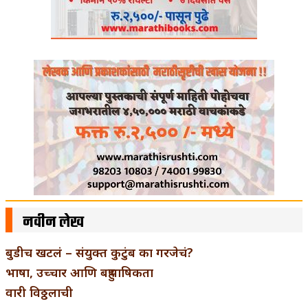
नवीन लेख
बुडीच खटलं – संयुक्त कुटुंब का गरजेचं?
भाषा, उच्चार आणि बहुभाषिकता
वारी विठ्ठलाची