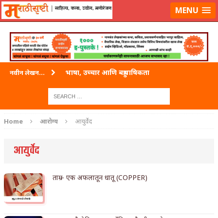
लॉग-इन करा
|
लेखक नोंदणी करा
MENU
भाषा, उच्चार आणि बहुभाषिकता
नवीन लेखन...
वारी विठ्ठलाची
ताम्र – एक अफलातून धातू (COPPER)
Home
आरोग्य
आयुर्वेद
जेव्हा मी आडनांव बदलले
आयुर्वेद
अशी एक कविता लिहू इच्छिते
पाटलाची विहीर
ताम्र – एक अफलातून धातू (COPPER)
शपथ
पुस्तके बदलायची आहेत तुम्हाला!