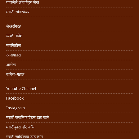
गाजलेले लोकप्रिय लेख
मराठी सॉफ्टवेअर
लेखसंग्रह
व्यक्ती-कोश
महासिटीज
खाद्ययात्रा
आरोग्य
कविता-गझल
Youtube Channel
Facebook
Instagram
मराठी क्लासिफाईड्स डॉट कॉम
मराठीबुक्स डॉट कॉम
मराठी साहित्यिक डॉट कॉम