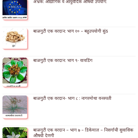
अभ्रक: औद्योगिक व आयुर्वेदिक औषधी उपयोग:
किती घोषणांचा पाऊस होता
कसं हुईन तं हू माय…
बाळगुटी एक वरदान: भाग १० – बहुउपयोगी सुंठ
काळजाचे प्रेत
चमकदार चांदी
आदिवासींचा डॉक्टर, समाजसेवेचा ध्यास : डॉ. राहुल
बाळगुटी एक वरदान: भाग ९- वावडिंग
जोशी
डेंग्यू: ताप उतरला म्हणजे धोका टळला असे नाही!
४ जुलै – इतिहासात घडलेल्या महत्त्वाच्या घटना
बाळगुटी एक वरदान- भाग ८ : नागरमोथा वनस्पती
सुवर्ण – झळाळी
‘अर्थ’पूर्ण हास्य
बाळगुटी एक वरदान – भाग ७ – डिकेमाल – निसर्गाची सुवासिक
अष्टपैलू : खंडू रांगणेकर
औषधी देणगी