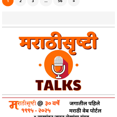
1
2
3
…
56
»