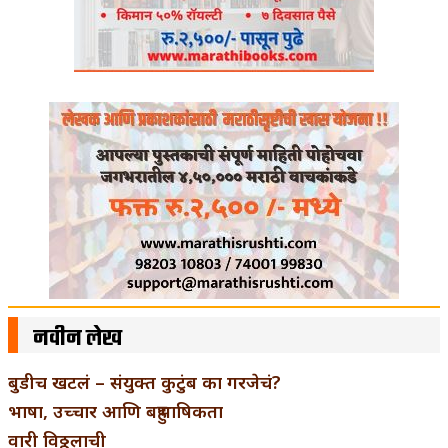
नवीन लेख
बुडीच खटलं – संयुक्त कुटुंब का गरजेचं?
भाषा, उच्चार आणि बहुभाषिकता
वारी विठ्ठलाची