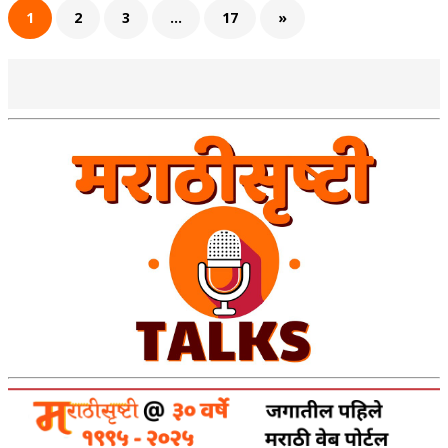
1
2
3
…
17
»