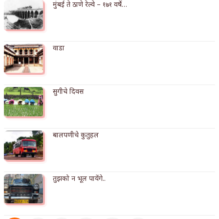
मुंबई ते ठाणे रेल्वे – १७१ वर्षे…
अपूर्ण कथा
बुडीच खटलं – संयुक्त कुटुंब का गरजेचं?
वाडा
सुगीचे दिवस
बालपणीचे कुतुहल
तुझको न भूल पायेंगे..