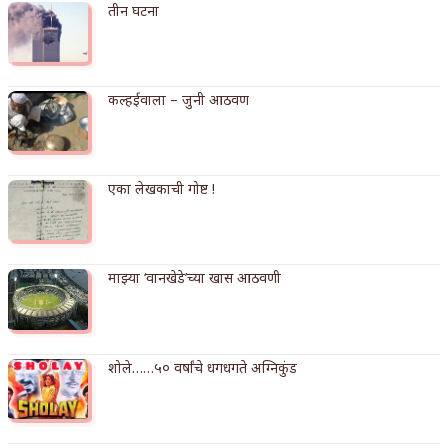
तीन घटना
किती घोषणांचा पाऊस होता
कसं हुईन तं हू माय…
कल्हईवाला – जुनी आठवण
काळजाचे प्रेत
चमकदार चांदी
एका लेखकाची गोष्ट !
आदिवासींचा डॉक्टर, समाजसेवेचा ध्यास : डॉ. राहुल
जोशी
डेंग्यू: ताप उतरला म्हणजे धोका टळला असे नाही!
माझ्या ‘वानखेडे’च्या खास आठवणी
४ जुलै – इतिहासात घडलेल्या महत्त्वाच्या घटना
सुवर्ण – झळाळी
शोले……५० वर्षांचे धगधगते अग्निकुंड
‘अर्थ’पूर्ण हास्य
अष्टपैलू : खंडू रांगणेकर