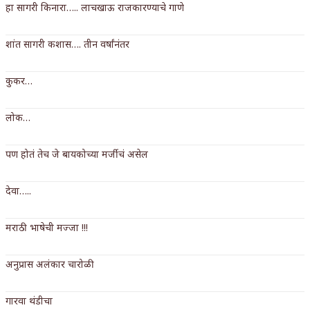
हा सागरी किनारा….. लाचखाऊ राजकारण्याचे गाणे
किती घोषणांचा पाऊस होता
शांत सागरी कशास…. तीन वर्षांनंतर
कसं हुईन तं हू माय…
काळजाचे प्रेत
कुकर…
चमकदार चांदी
लोक…
आदिवासींचा डॉक्टर, समाजसेवेचा ध्यास : डॉ. राहुल
पण होतं तेच जे बायकोच्या मर्जीचं असेल
जोशी
डेंग्यू: ताप उतरला म्हणजे धोका टळला असे नाही!
देवा…..
४ जुलै – इतिहासात घडलेल्या महत्त्वाच्या घटना
मराठी भाषेची मज्जा !!!
सुवर्ण – झळाळी
अनुप्रास अलंकार चारोळी
‘अर्थ’पूर्ण हास्य
गारवा थंडीचा
अष्टपैलू : खंडू रांगणेकर