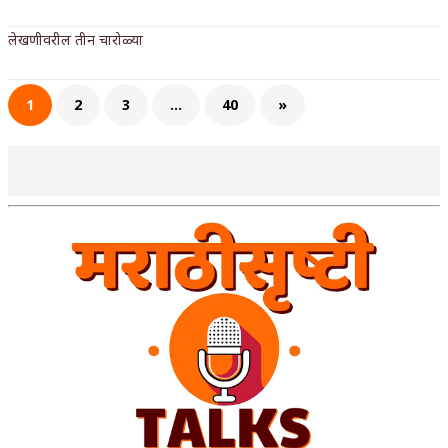
अपूर्ण कथा
लेखणीवरील तीन चारोळ्या
बुडीच खटलं – संयुक्त कुटुंब का गरजेचं?
1
2
3
…
40
»