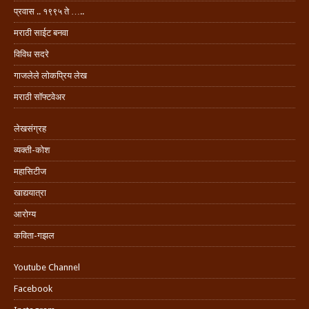
प्रवास .. १९९५ ते …..
मराठी साईट बनवा
विविध सदरे
गाजलेले लोकप्रिय लेख
मराठी सॉफ्टवेअर
लेखसंग्रह
व्यक्ती-कोश
महासिटीज
खाद्ययात्रा
आरोग्य
कविता-गझल
Youtube Channel
Facebook