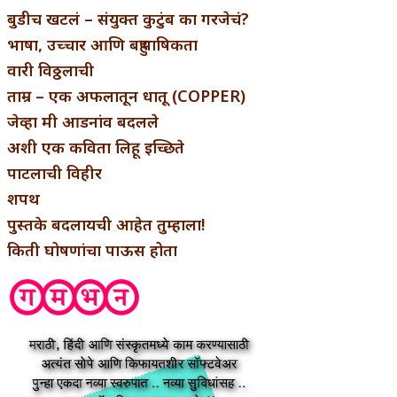
बुडीच खटलं – संयुक्त कुटुंब का गरजेचं?
भाषा, उच्चार आणि बहुभाषिकता
वारी विठ्ठलाची
ताम्र – एक अफलातून धातू (COPPER)
जेव्हा मी आडनांव बदलले
अशी एक कविता लिहू इच्छिते
पाटलाची विहीर
शपथ
पुस्तके बदलायची आहेत तुम्हाला!
किती घोषणांचा पाऊस होता