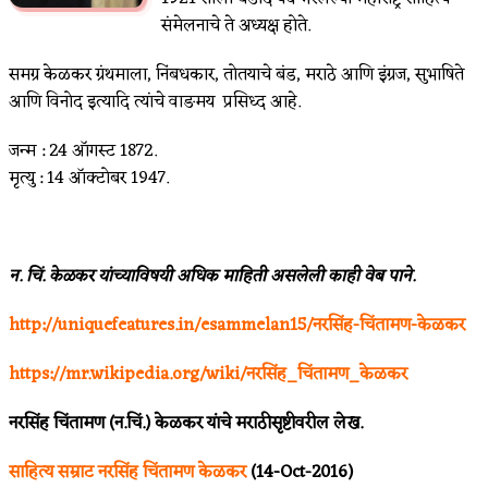
संमेलनाचे ते अध्यक्ष होते.
समग्र केळकर ग्रंथमाला, निंबधकार, तोतयाचे बंड, मराठे आणि इंग्रज, सुभाषिते
आणि विनोद इत्यादि त्यांचे वाङमय प्रसिध्द आहे.
जन्म : 24 ऑगस्ट 1872.
मृत्यु : 14 ऑक्टोबर 1947.
न. चिं. केळकर यांच्याविषयी अधिक माहिती असलेली काही वेब पाने.
http://uniquefeatures.in/esammelan15/नरसिंह-चिंतामण-केळकर
https://mr.wikipedia.org/wiki/नरसिंह_चिंतामण_केळकर
नरसिंह चिंतामण (न.चिं.) केळकर यांचे मराठीसृष्टीवरील लेख.
साहित्य सम्राट नरसिंह चिंतामण केळकर
(14-Oct-2016)