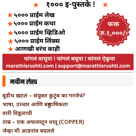
नवीन लेख
बुडीच खटलं – संयुक्त कुटुंब का गरजेचं?
भाषा, उच्चार आणि बहुभाषिकता
वारी विठ्ठलाची
ताम्र – एक अफलातून धातू (COPPER)
जेव्हा मी आडनांव बदलले