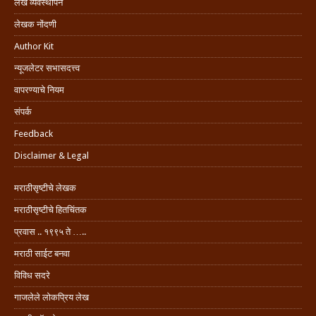
लेख व्यवस्थापन
लेखक नोंदणी
Author Kit
न्यूजलेटर सभासदत्त्व
वापरण्याचे नियम
संपर्क
Feedback
Disclaimer & Legal
मराठीसृष्टीचे लेखक
मराठीसृष्टीचे हितचिंतक
प्रवास .. १९९५ ते …..
मराठी साईट बनवा
विविध सदरे
गाजलेले लोकप्रिय लेख