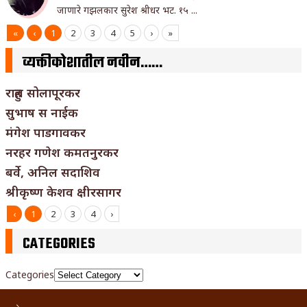
जाणारे गझलकार सुरेश श्रीधर भट. १५ ...
«
‹
1
2
3
4
5
›
»
व्यक्तीकोशातील नवीन……
राहुल सोलापूरकर
सुभाष स नाईक
मंगेश पाडगावकर
नरहर गणेश कमतनुरकर
बर्वे, अनिल सदाशिव
श्रीकृष्ण केशव क्षीरसागर
‹
1
2
3
4
›
CATEGORIES
Categories