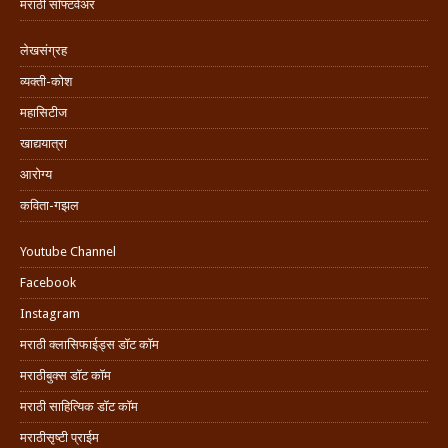
मराठी सॉफ्टवेअर
लेखसंग्रह
व्यक्ती-कोश
महासिटीज
खाद्ययात्रा
आरोग्य
कविता-गझल
Youtube Channel
Facebook
Instagram
मराठी क्लासिफाईड्स डॉट कॉम
मराठीबुक्स डॉट कॉम
मराठी साहित्यिक डॉट कॉम
मराठीसृष्टी प्राईम