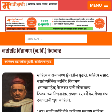
लॉग-इन करा
|
लेखक नोंदणी करा
MENU
नरसिंह चिंतामण (न.चिं.) केळकर
स्वातंत्र्य लढ्यातील पुढारी, साहित्य सम्राट
साहित्य व राजकारण क्षेत्रातील पुढारी, साहित्य सम्राट,
स्वातंत्र्यसैनिक नरसिंह चिंतामण
(तात्यासाहेब) केळकर यांनी लोकमान्य
टिळकांच्या निधनानंतर तब्बल १२ वर्षे केसरीच्या संपा
दकपदाची धुरा वाहिली.
1921 साली बडोदे येथे भरलेल्या महाराष्ट्र साहित्य