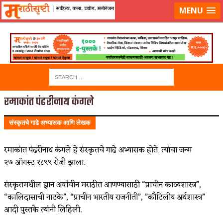
लॉग-इन करा
|
लेखक नोंदणी करा
MENU
रमाकांत पंढरीनाथ कंगले
संस्कृतचे गाढे अभ्यासक आणि लेखक
रमाकांत पंढरीनाथ कंगले हे संस्कृतचे गाढे अभ्यासक होते. त्यांचा जन्म
२७ ऑगस्ट १८९९ रोजी झाला.
संस्कृतमधील ज्ञान अर्वाचीन मराठीत आणण्यासाठी “प्राचीन काव्यशास्त्र”,
“कालिदासाची नाटके”, “प्राचीन भारतीय राजनीती”, ”कौटिलीय अर्थशास्त्र”
आदी पुस्तके त्यांनी लिहिली.