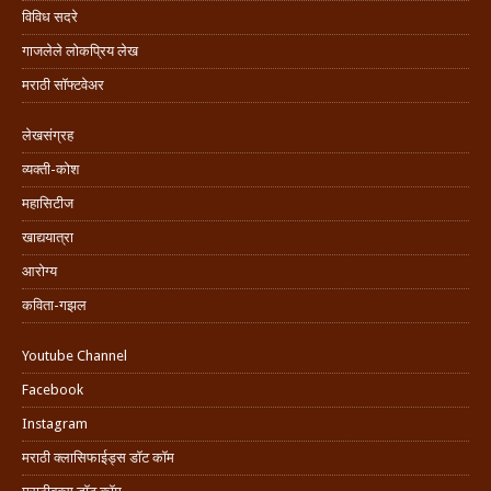
विविध सदरे
गाजलेले लोकप्रिय लेख
मराठी सॉफ्टवेअर
लेखसंग्रह
व्यक्ती-कोश
महासिटीज
खाद्ययात्रा
आरोग्य
कविता-गझल
Youtube Channel
Facebook
Instagram
मराठी क्लासिफाईड्स डॉट कॉम