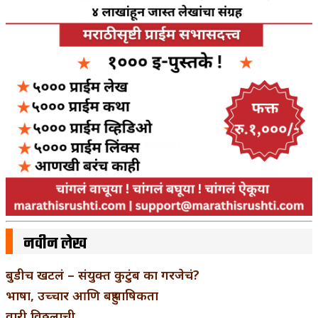
नवीन लेख
बुडीच खटलं – संयुक्त कुटुंब का गरजेचं?
भाषा, उच्चार आणि बहुभाषिकता
वारी विठ्ठलाची