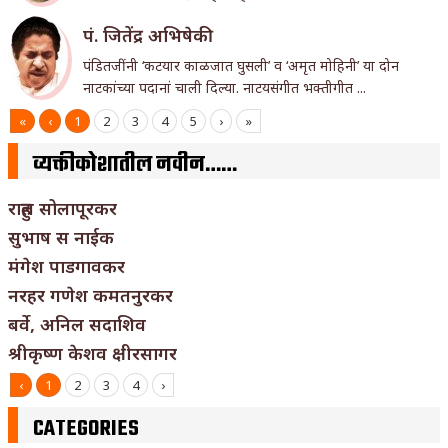
पं. जितेंद्र अभिषेकी
पंडितजींनी ‘कटयार काळजात घुसली’ व ‘अमृत मोहिनी’ या दोन
नाटकांच्या पदानां चाली दिल्या. नाटयसंगीत भक्तीगीत ...
«
‹
1
2
3
4
5
›
»
व्यक्तीकोशातील नवीन……
राहुल सोलापूरकर
सुभाष स नाईक
मंगेश पाडगावकर
नरहर गणेश कमतनुरकर
बर्वे, अनिल सदाशिव
श्रीकृष्ण केशव क्षीरसागर
‹
1
2
3
4
›
CATEGORIES