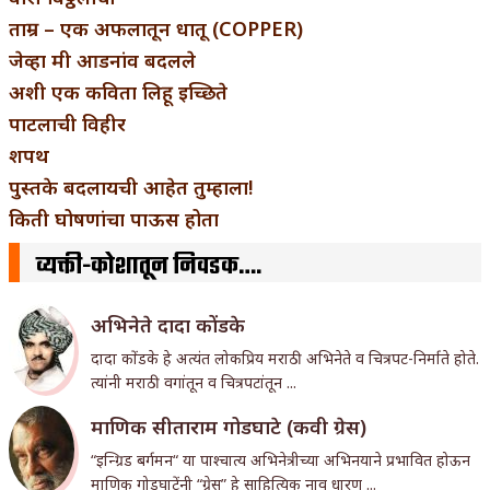
ताम्र – एक अफलातून धातू (COPPER)
जेव्हा मी आडनांव बदलले
अशी एक कविता लिहू इच्छिते
पाटलाची विहीर
शपथ
पुस्तके बदलायची आहेत तुम्हाला!
किती घोषणांचा पाऊस होता
व्यक्ती-कोशातून निवडक….
अभिनेते दादा कोंडके
दादा कोंडके हे अत्यंत लोकप्रिय मराठी अभिनेते व चित्रपट-निर्माते होते.
त्यांनी मराठी वगांतून व चित्रपटांतून ...
माणिक सीताराम गोडघाटे (कवी ग्रेस)
“इन्ग्रिड बर्गमन“ या पाश्चात्य अभिनेत्रीच्या अभिनयाने प्रभावित होऊन
माणिक गोडघाटेंनी “ग्रेस” हे साहित्यिक नाव धारण ...