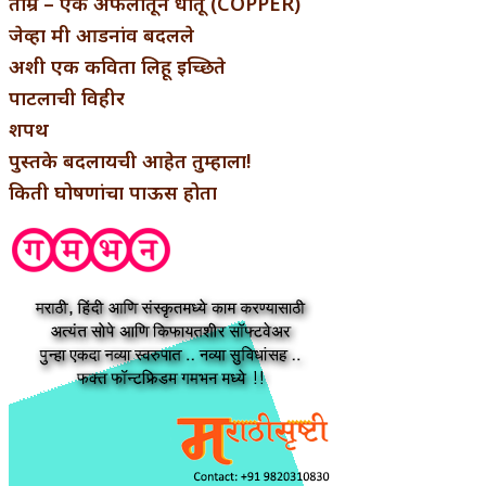
ताम्र – एक अफलातून धातू (COPPER)
जेव्हा मी आडनांव बदलले
अशी एक कविता लिहू इच्छिते
पाटलाची विहीर
शपथ
पुस्तके बदलायची आहेत तुम्हाला!
किती घोषणांचा पाऊस होता