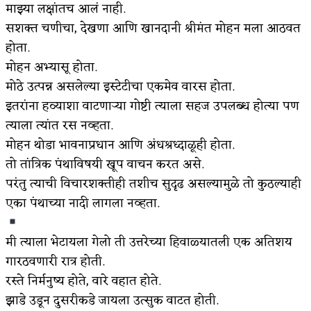
माझ्या लक्षांतच आलं नाही.
अपूर्ण कथा
सशक्त चणीचा, देखणा आणि खानदानी श्रीमंत मोहन मला आठवत
होता.
बुडीच खटलं – संयुक्त कुटुंब का गरजेचं?
मोहन अभ्यासू होता.
मोठे उत्पन्न असलेल्या इस्टेटीचा एकमेव वारस होता.
इतरांना हव्याशा वाटणाऱ्या गोष्टी त्याला सहज उपलब्ध होत्या पण
त्याला त्यांत रस नव्हता.
मोहन थोडा भावनाप्रधान आणि अंधश्रध्दाळूही होता.
तो तांत्रिक पंथाविषयी खूप वाचन करत असे.
परंतु त्याची विचारशक्तीही तशीच सुदृढ असल्यामुळे तो कुठल्याही
एका पंथाच्या नादी लागला नव्हता.
मी त्याला भेटायला गेलो ती उत्तरेच्या हिवाळ्यातली एक अतिशय
गारठवणारी रात्र होती.
रस्ते निर्मनुष्य होते, वारे वहात होते.
झाडे उडून दुसरीकडे जायला उत्सुक वाटत होती.