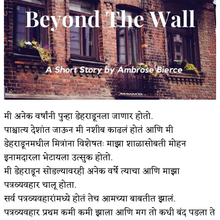
किती घोषणांचा पाऊस होता
कसं हुईन तं हू माय…
काळजाचे प्रेत
चमकदार चांदी
आदिवासींचा डॉक्टर, समाजसेवेचा ध्यास : डॉ. राहुल
मी अनेक वर्षांनी पुन्हा डेहराडूनला जाणार होतो.
जोशी
पाश्चात्य देशांत जाऊन मी नशीब काढलं होतं आणि मी
डेंग्यू: ताप उतरला म्हणजे धोका टळला असे नाही!
डेहराडूनमधील मित्रांना विशेषतः माझा शाळासोबती मोहन
इनामदारला भेटायला उत्सुक होतो.
४ जुलै – इतिहासात घडलेल्या महत्त्वाच्या घटना
मी डेहराडून सोडल्यावरही अनेक वर्षे त्याचा आणि माझा
सुवर्ण – झळाळी
पत्रव्यवहार चालू होता.
‘अर्थ’पूर्ण हास्य
सर्व पत्रव्यवहारांमध्ये होतं तेच आमच्या बाबतीत झालं.
पत्रव्यवहार प्रथम कमी कमी झाला आणि मग तो कधी बंद पडला ते
अष्टपैलू : खंडू रांगणेकर