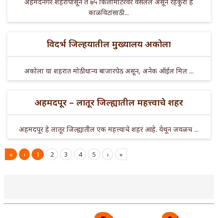
अहमदनगर शहरापासून ते ७५ किलोमीटरवर वसलेले असून रेहकुरी हे
काळविटांसाठी ...
विदर्भ जिल्हयातील मुख्यालय अकोला
अकोला या शहरात मोठी धान्य बाजारपेठ असून, अनेक ऑईल मिल ...
अहमदपूर – लातूर जिल्ह्यातील महत्त्वाचे शहर
अहमदपूर हे लातूर जिल्ह्यातील एक महत्त्वाचे शहर आहे. येथून जवळच ...
«
‹
1
2
3
4
5
›
»