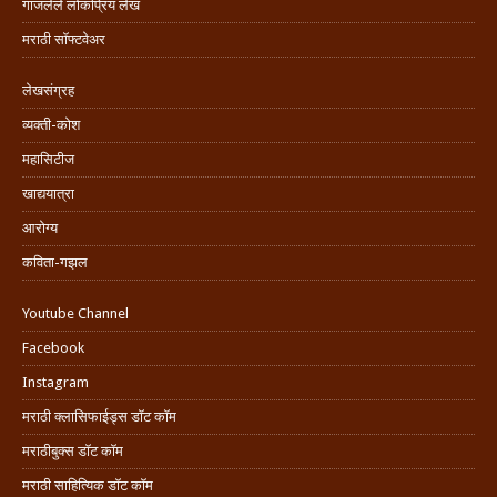
गाजलेले लोकप्रिय लेख
मराठी सॉफ्टवेअर
लेखसंग्रह
व्यक्ती-कोश
महासिटीज
खाद्ययात्रा
आरोग्य
कविता-गझल
Youtube Channel
Facebook
Instagram
मराठी क्लासिफाईड्स डॉट कॉम
मराठीबुक्स डॉट कॉम
मराठी साहित्यिक डॉट कॉम