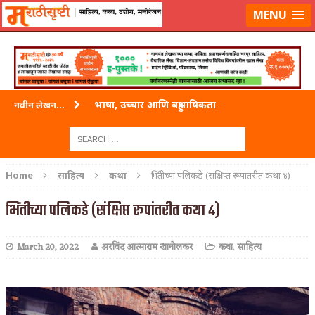
लॉग-इन करा
|
लेखक नोंदणी करा
MENU
भाषा, उच्चार आणि बहुभाषिकता
नवीन लेखन...
वारी विठ्ठलाची
ताम्र – एक अफलातून धातू (COPPER)
Home
साहित्य
कथा
भिंतीच्या पलिकडे (संक्षिप्त रूपांतरीत कथा ४)
जेव्हा मी आडनांव बदलले
भिंतीच्या पलिकडे (संक्षिप्त रूपांतरीत कथा ४)
अशी एक कविता लिहू इच्छिते
March 20, 2022
अरविंद आत्माराम खानोलकर
कथा
,
साहित्य
पाटलाची विहीर
शपथ
पुस्तके बदलायची आहेत तुम्हाला!