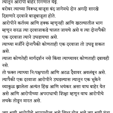
त्यांतून आरोपी बाहेर रिंगणात येई.
बरोबर त्याच्या विरूध्द बाजूस बंद जागेमधे दोन अगदी सारखे
दिसणारे दरवाजे बाजूबाजूला होते.
आरोपीने कर्तव्य आणि हक्क म्हणूनही आणि खटल्यातील भाग
म्हणून सरळ त्या दरवाजाकडे चालत जायचे असे व त्या दोनापैकी
एक दरवाजा त्याने उघडायचा असे.
त्याच्या मर्जीने दोनापैकी कोणताही एक दरवाजा तो उघडू शकत
असे.
त्याला कोणतेही मार्गदर्शन नसे किंवा त्याच्यावर कोणताही दबावही
नसे.
तो फक्त त्याच्या नि:पक्षपाती आणि अटळ दैवावर अवलंबून असे.
त्यापैकी एक दरवाजा आरोपीने उघडल्यास त्यातून एक भुकेने
व्याकुळ झालेला अत्यंत हिंस्र आणि भयंकर असा वाघ बाहेर येत
असे आणि आरोपीच्या अपराधाची शिक्षा म्हणून वाघ आरोपीचे
लचके तोडून मारत असे.
ज्या क्षणी आरोपीचे अपराधीत्व असे सिध्द होत असे त्या क्षणी घंटा