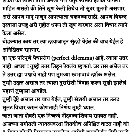
शकतं की त्याला तिचा जंगली पण चतुर स्वभाव इतका चांगला
माहित असतो की तिने खूण केली तिथेच ती सुंदर मुलगी असणार
असे आपण मानू म्हणून आपल्याला चकवण्यासाठी, आपण विरूध्द
दरवाजा उघडू असे गृहीत धरून ती खूण करणार असा विचार त्याने
केला असेल.
थोडक्यात काय तर त्या दरवाजातून सुंदरी येईल की वाघ येईल हे
अनिश्चितच रहाणार.
हा एक परिपूर्ण पेचप्रसंग (perfect dilemma) आहे. त्याला उत्तर
नाही. अच्छा ! तुम्ही उत्तर लिहून ठेवलंय म्हणतां. जर तसं असेल तर
ते उत्तर ह्या प्रश्नाचे नाही पण तुमच्या स्वभावाचं दर्शक असेल.
तुम्ही उदात्त असाल तर त्याला दुसरीशी विवाह करून सुखी झालेलं
पहाणं तुम्हाला आवडेल.
तुम्ही द्वेष्टे असाल तर वाघ येईल, तुम्ही संशयी असाल तर उलट
सुलट विचार करून कोणताही निर्णय तुम्ही घ्याल.
जाता जाता शेवटी एक निष्कर्ष नोंदवल्याशिवाय रहावत नाही.
आजच्या जगांतली न्यायव्यवस्था तितकीच अनिश्चित वाटत नाही कां