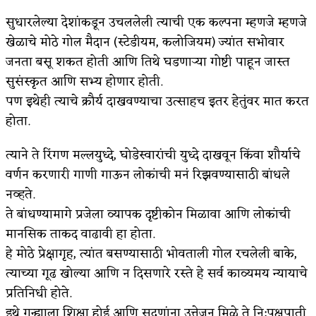
सुधारलेल्या देशांकडून उचललेली त्याची एक कल्पना म्हणजे म्हणजे
बुडीच खटलं – संयुक्त कुटुंब का गरजेचं?
खेळाचे मोठे गोल मैदान (स्टेडीयम, कलोजियम) ज्यांत सभोवार
भाषा, उच्चार आणि बहुभाषिकता
जनता बसू शकत होती आणि तिथे घडणाऱ्या गोष्टी पाहून जास्त
सुसंस्कृत आणि सभ्य होणार होती.
पण इथेही त्याचे क्रौर्य दाखवण्याचा उत्साहच इतर हेतुंवर मात करत
होता.
त्याने ते रिंगण मल्लयुध्दे, घोडेस्वारांची युध्दे दाखवून किंवा शौर्याचे
वर्णन करणारी गाणी गाऊन लोकांची मनं रिझवण्यासाठी बांधले
नव्हते.
ते बांधण्यामागे प्रजेला व्यापक दृष्टीकोन मिळावा आणि लोकांची
मानसिक ताकद वाढावी हा होता.
हे मोठे प्रेक्षागृह, त्यांत बसण्यासाठी भोवताली गोल रचलेली बाके,
त्याच्या गूढ खोल्या आणि न दिसणारे रस्ते हे सर्व काव्यमय न्यायाचे
प्रतिनिधी होते.
इथे गुन्ह्याला शिक्षा होई आणि सद्गुणांना उत्तेजन मिळे ते नि:पक्षपाती