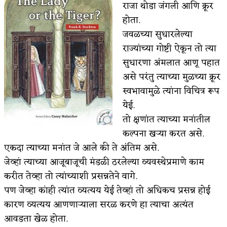
राजा थोडा जंगली आणि क्रूर
कसं हुईन तं हू माय…
होता.
जवळच्या सुधारलेल्या
काळजाचे प्रेत
राज्यांच्या गोष्टी ऐकून तो त्या
चमकदार चांदी
सुधारणा अंमलात आणू पहात
असे परंतु त्याच्या मुळच्या क्रूर
आदिवासींचा डॉक्टर, समाजसेवेचा ध्यास : डॉ. राहुल
स्वभावामुळे त्यांना विचित्र रूप
जोशी
येई.
तो क्षणांत त्याच्या मनांतील
डेंग्यू: ताप उतरला म्हणजे धोका टळला असे नाही!
कल्पना खऱ्या करत असे.
४ जुलै – इतिहासात घडलेल्या महत्त्वाच्या घटना
एकदा त्याच्या मनांत जे आले की ते अंतिम असे.
जेव्हां त्याच्या आजूबाजूची मंडळी ठरलेल्या व्यवस्थेप्रमाणे काम
सुवर्ण – झळाळी
करीत तेव्हा तो त्यांच्याशी प्रसन्नतेने वागे.
‘अर्थ’पूर्ण हास्य
पण जेव्हा कांही त्यांत व्यत्यय येई तेव्हां तो अधिकच प्रसन्न होई
कारण व्यत्यय आणणाऱ्याला सरळ करणे हा त्याचा अत्यंत
अष्टपैलू : खंडू रांगणेकर
आवडता खेळ होता.
अपूर्ण कथा