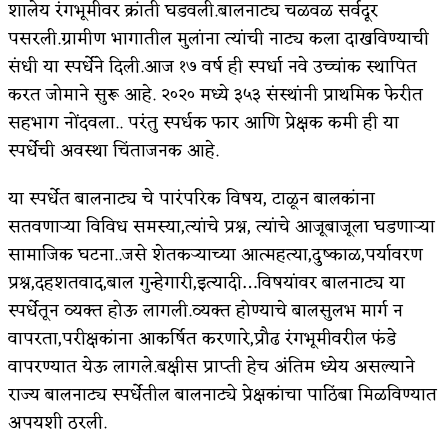
शालेय रंगभूमीवर क्रांती घडवली.बालनाट्य चळवळ सर्वदूर
पसरली.ग्रामीण भागातील मुलांना त्यांची नाट्य कला दाखविण्याची
संधी या स्पर्धेने दिली.आज १७ वर्ष ही स्पर्धा नवे उच्चांक स्थापित
करत जोमाने सुरू आहे. २०२० मध्ये ३५३ संस्थांनी प्राथमिक फेरीत
सहभाग नोंदवला.. परंतु स्पर्धक फार आणि प्रेक्षक कमी ही या
स्पर्धेची अवस्था चिंताजनक आहे.
या स्पर्धेत बालनाट्य चे पारंपरिक विषय, टाळून बालकांना
सतवणाऱ्या विविध समस्या,त्यांचे प्रश्न, त्यांचे आजूबाजूला घडणाऱ्या
सामाजिक घटना..जसे शेतकऱ्याच्या आत्महत्या,दुष्काळ,पर्यावरण
प्रश्न,दहशतवाद,बाल गुन्हेगारी,इत्यादी…विषयांवर बालनाट्य या
स्पर्धेतून व्यक्त होऊ लागली.व्यक्त होण्याचे बालसुलभ मार्ग न
वापरता,परीक्षकांना आकर्षित करणारे,प्रौढ रंगभूमीवरील फंडे
वापरण्यात येऊ लागले.बक्षीस प्राप्ती हेच अंतिम ध्येय असल्याने
राज्य बालनाट्य स्पर्धेतील बालनाट्ये प्रेक्षकांचा पाठिंबा मिळविण्यात
अपयशी ठरली.