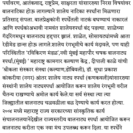
पर्यावरण, आतंकवाद, राष्ट्रप्रेम, साक्षरता यांसारख्या निरस विषयांवर
बालनाटिका होऊ लागल्याने शालेय नाटिका स्पर्धांना मिळणारा
प्रतिसाद संपला. बालप्रेक्षकांनी स्पर्धेतली नाटकं बघण्याचं नाकारलं
आणि स्पर्धकांअभावी नामवंत शालेयस्पर्धा बंद पडल्या. शाळेच्या
गॅदरिंगमधून बालनाट्य हद्दपार झालं. शाळेत, सोसायट्यांमध्ये आता
रेडीमेड डान्स होऊ लागले.शालेय रंगभूमीचे कार्य मंदावले, पण याही
परिस्थितीत ‘रविकिरण मंडळ’,नवी मुंबई महापौर चषक बालनाट्य
स्पर्धा,(मुंबई) ‘ महाराष्ट्र कामगार कल्याण केंद्र , दीपाली काळे यांची
‘श्रीकला संस्कार संस्था (कल्याण,डोंबिवली), डॉ. सुधा प्रकाश
कांकरीया (नगर) आंतर शालेय नाट्य स्पर्धा (कणकवली)यांसारख्या
संस्थांनी शालेय नाट्यस्पर्धा आयोजित करून शालेय रंगभूमी वरील
चैतन्य राखण्याचे अमोल कार्य केले.या सर्व संस्था त्या त्या
जिल्ह्यातील बालनाट्य चळवळीला बळ देण्याचे कार्य करत होत्या.
२००४ मध्ये महाराष्ट्र राज्य सरकारच्या सांस्कृतिक कार्य
संचालनालयानेदेखील राज्यस्तरीय बालनाट्य स्पर्धा आयोजित करून
बालनाट्य करीता एक नवा मंच उपलब्ध करून दिला. या स्पर्धेने