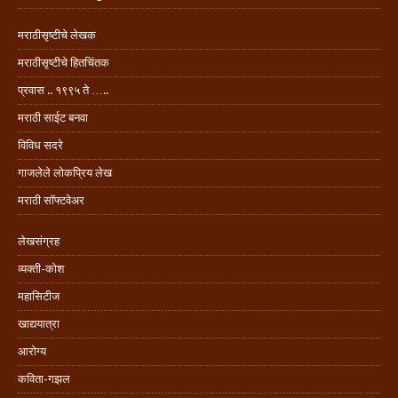
मराठीसृष्टीचे लेखक
मराठीसृष्टीचे हितचिंतक
प्रवास .. १९९५ ते …..
मराठी साईट बनवा
विविध सदरे
गाजलेले लोकप्रिय लेख
मराठी सॉफ्टवेअर
लेखसंग्रह
व्यक्ती-कोश
महासिटीज
खाद्ययात्रा
आरोग्य
कविता-गझल