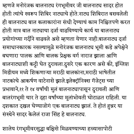
म्हणजे मनोरंजक बालनाट्य रंगभूमीवर जी बालनाट्य सादर होत
होती त्यांचे स्वरूप शिबिर नाट्याचे होते.नाट्य शिबिरात बसवलेली
ही बालनाट्य बाल कलाकारांना संधी देण्याचं काम निश्चितपणे करत
होती मात्र बाल नाट्याचा दर्जा वाढविण्याचे कार्य या बालनाट्य
प्रयोगांच्या गर्दीने वाढवले असे म्हणता येणार नाही.बालनाट्य दर्जा
समाधानकारक नसल्यामुळे मनोरंजक बालनाट्य भूमी कडे अपेक्षेने
बघणारा पालक आणि बालक प्रेक्षक वर्ग नाराज झाला आणि
बालनाट्याशी कट्टी घेत दुरावला.दुसरे एक कारण असे की, इंग्लिश
मिडीयम मध्ये शिकणाऱ्या मराठी बालकांना,मराठी भाषेतील
नाटकांचे आकर्षण वाटेनासे झाले.इलेक्ट्रॉनिक्स गॅजेट्स च्या
प्रभावाने,११ ते १४ वर्षांची मुलं बालनाट्यापासून दुरावली आणि
बालरंगभूमी चार ते दहा वर्षांच्या मुलांभोवती घोटाळत राहिली. या
दशकात दखल घेण्याजोगं एक बालनाट्य झालं. ते होतं हुन्नर या
संस्थेने सादर केलेलं राजा सिंह हे बालनाट्य.
शालेय रंगभूमीवरसुद्धा बक्षिसे मिळवण्याच्या हव्यासापोटी