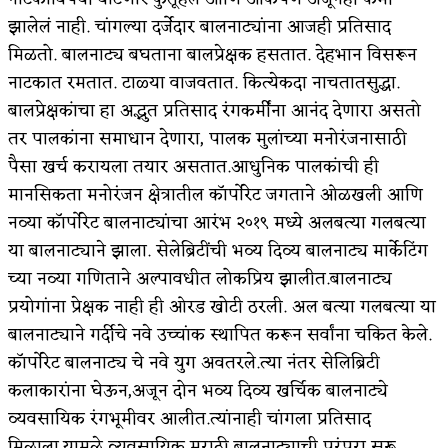
झालेलं नाही. चांगल्या दर्जेदार बालनाट्यांना आजही प्रतिसाद
मिळतो. बालनाट्य बघताना बालप्रेक्षक हसतात. देहभान विसरून
नाटकात रमतात. टाळ्या वाजवतात. कित्येकदा नाचतातसुद्धा.
बालप्रेक्षकांचा हा अद्भुत प्रतिसाद रंगकर्मींना आनंद देणारा असतो
तर पालकांना समाधान देणारा, पालक मुलांच्या मनोरंजनासाठी
पैसा खर्च करायला तयार असतात.आधुनिक पालकांची ही
मानसिकता मनोरंजन क्षेत्रातील कॉर्पोरेट जगताने ओळखली आणि
नव्या कॉर्पोरेट बालनाट्यांचा आरंभ २०१९ मध्ये अलबत्या गलबत्या
या बालनाट्याने झाला. सेलेब्रिटींची भव्य दिव्य बालनाट्य मार्केटिंग
च्या नव्या गणिताने अल्पावधीत लोकप्रिय झालीत.बालनाट्य
प्रयोगांना प्रेक्षक नाही ही ओरड खोटी ठरली. अल बत्या गलबत्या या
बालनाट्याने गर्दीचे नवे उच्चांक स्थापित करून सर्वांना चकित केले.
कॉर्पोरेट बालनाट्य चे नवे युग अवतरले.त्या नंतर सेलिब्रिटी
कलाकारांना घेऊन,अजून दोन भव्य दिव्य खर्चिक बालनाट्ये
व्यवसायिक रंगभूमीवर आलीत.त्यांनाही चांगला प्रतिसाद
मिळाला.यामुळे व्यवसायिक मराठी बालनाट्याची परंपरा सुरू