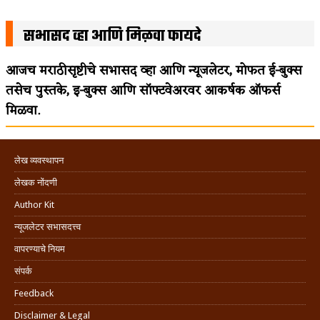
सभासद व्हा आणि मिळवा फायदे
आजच मराठीसृष्टीचे सभासद व्हा आणि न्यूजलेटर, मोफत ई-बुक्स
तसेच पुस्तके, इ-बुक्स आणि सॉफ्टवेअरवर आकर्षक ऑफर्स
मिळवा.
लेख व्यवस्थापन
लेखक नोंदणी
Author Kit
न्यूजलेटर सभासदत्त्व
वापरण्याचे नियम
संपर्क
Feedback
Disclaimer & Legal