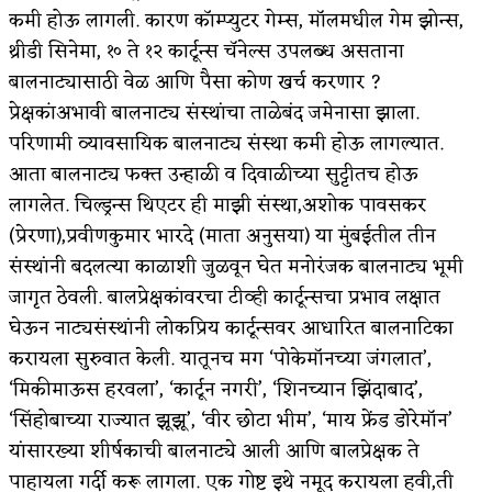
कमी होऊ लागली. कारण कॉम्प्युटर गेम्स, मॉलमधील गेम झोन्स,
अपूर्ण कथा
थ्रीडी सिनेमा, १० ते १२ कार्टून्स चॅनेल्स उपलब्ध असताना
बालनाट्यासाठी वेळ आणि पैसा कोण खर्च करणार ?
बुडीच खटलं – संयुक्त कुटुंब का गरजेचं?
प्रेक्षकांअभावी बालनाट्य संस्थांचा ताळेबंद जमेनासा झाला.
परिणामी व्यावसायिक बालनाट्य संस्था कमी होऊ लागल्यात.
आता बालनाट्य फक्त उन्हाळी व दिवाळीच्या सुट्टीतच होऊ
लागलेत. चिल्ड्रन्स थिएटर ही माझी संस्था,अशोक पावसकर
(प्रेरणा),प्रवीणकुमार भारदे (माता अनुसया) या मुंबईतील तीन
संस्थांनी बदलत्या काळाशी जुळवून घेत मनोरंजक बालनाट्य भूमी
जागृत ठेवली. बालप्रेक्षकांवरचा टीव्ही कार्टून्सचा प्रभाव लक्षात
घेऊन नाट्यसंस्थांनी लोकप्रिय कार्टून्सवर आधारित बालनाटिका
करायला सुरुवात केली. यातूनच मग ‘पोकेमॉनच्या जंगलात’,
‘मिकीमाऊस हरवला’, ‘कार्टून नगरी’, ‘शिनच्यान झिंदाबाद’,
‘सिंहोबाच्या राज्यात झूझू’, ‘वीर छोटा भीम’, ‘माय फ्रेंड डोरेमॉन’
यांसारख्या शीर्षकाची बालनाट्ये आली आणि बालप्रेक्षक ते
पाहायला गर्दी करू लागला. एक गोष्ट इथे नमूद करायला हवी,ती