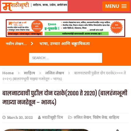
लॉग-इन करा
|
लेखक नोंदणी करा
MENU
भाषा, उच्चार आणि बहुभाषिकता
नवीन लेखन...
वारी विठ्ठलाची
ताम्र – एक अफलातून धातू (COPPER)
Home
साहित्य
ललित लेखन
बालनाट्याची पुढील दोन दशके(२००० ते
२०२०) (बालरंगभूमी माझ्या नजरेतून – भाग४)
जेव्हा मी आडनांव बदलले
बालनाट्याची पुढील दोन दशके(२००० ते २०२०) (बालरंगभूमी
अशी एक कविता लिहू इच्छिते
माझ्या नजरेतून – भाग४)
पाटलाची विहीर
शपथ
March 20, 2022
मराठीसृष्टी टिम
ललित लेखन
,
विशेष लेख
,
साहित्य
पुस्तके बदलायची आहेत तुम्हाला!