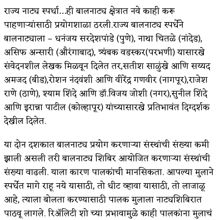
राज्य नाट्य स्पर्धा…ही बालनाट्य क्षेत्रात नवे काही करू
पाहणाऱ्यांसाठी प्रयोगशाळा ठरली.राज्य बालनाट्य स्पर्धेने
बालनाट्याला – धनंजय सरदेशपांडे (पुणे), नाथा चितळे (नांदेड),
असिफ अन्सारी (औरंगाबाद), त्र्यंबक वडस्कर(परभणी) यासारखे
संवेदनशील लेखक मिळवून दिलेत तर,सतीश साळुंखे आणि सय्यद
अमजद (बीड),रोशन नंदवंशी आणि वीरेंद्र गणवीर (नागपूर),राजेश
राणे (ठाणे), श्याम शिंदे आणि डॉ.विजय जोशी (नगर),सुनील शिंदे
आणि इरान्ना पाटील (कोल्हापूर) यांच्यासारखे प्रतिभावंत दिग्दर्शक
देखील दिलेत.
या दोन दशकात बालनाट्य प्रयोग करणाऱ्या संस्थांची संख्या कमी
झाली असली तरी बालनाट्य शिबिर आयोजित करणाऱ्या संस्थांची
संख्या वाढली. याला कारण पालकांची मानसिकता. आपल्या मुलाने
स्पर्धेत मागे राहू नये यासाठी, तो धीट व्हावा यासाठी, तो लाजाळू
आहे, त्याला बोलता करण्यासाठी पालक मुलाला नाट्यशिबिरात
पाठवू लागले. रिॲलिटी शो च्या प्रभावामुळे काही पालकांना मुलाचं