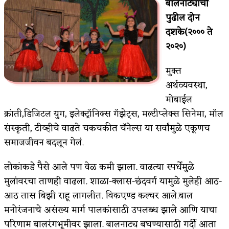
बालनाट्याची
किती घोषणांचा पाऊस होता
पुढील दोन
दशके(२००० ते
कसं हुईन तं हू माय…
२०२०)
काळजाचे प्रेत
मुक्त
चमकदार चांदी
अर्थव्यवस्था,
मोबाईल
आदिवासींचा डॉक्टर, समाजसेवेचा ध्यास : डॉ. राहुल
क्रांती,डिजिटल युग, इलेक्ट्रॉनिक्स गॅझेट्स, मल्टीप्लेक्स सिनेमा, मॉल
जोशी
संस्कृती, टीव्हीचे वाढते चकचकीत चॅनेल्स या सर्वांमुळे एकूणच
समाजजीवन बदलून गेलं.
डेंग्यू: ताप उतरला म्हणजे धोका टळला असे नाही!
४ जुलै – इतिहासात घडलेल्या महत्त्वाच्या घटना
लोकांकडे पैसे आले पण वेळ कमी झाला. वाढत्या स्पर्धेमुळे
मुलांवरचा ताणही वाढला. शाळा-क्लास-छंदवर्ग यामुळे मुलेही आठ-
सुवर्ण – झळाळी
आठ तास बिझी राहू लागलीत. विकएण्ड कल्चर आले.बाल
‘अर्थ’पूर्ण हास्य
मनोरंजनाचे असंख्य मार्ग पालकांसाठी उपलब्ध झाले आणि याचा
परिणाम बालरंगभूमीवर झाला. बालनाट्य बघण्यासाठी गर्दी आता
अष्टपैलू : खंडू रांगणेकर