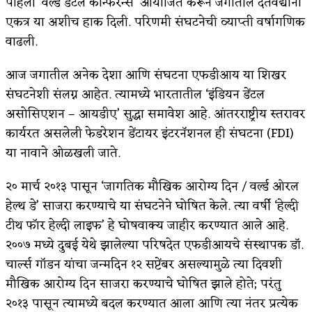
पहिली ‘वर्ल्ड डेंटल कॉन्फरन्स’ आयोजित करून जगातील दंतवैद्यानो
एकत्र या अशीच हाक दिली. परिणमी संघटनेची व्याप्ती वर्षागणिक
अपूर्ण कथा
वाढली.
बुडीच खटलं – संयुक्त कुटुंब का गरजेचं?
आज जगातील अनेक देशा आणि संघटना एफडीआय या शिखर
संघटनेशी संलग्न आहेत. त्यामध्ये भारतातील ‘इंडियन डेंटल
असोसिएशन – आयडीए’ सुद्धा समावेश आहे. आंतरराष्ट्रीय स्तरावर
कार्यरत असलेली फेडरेशन डेंटायर इंटरनॅशनल ही संघटना (FDI)
या नावाने ओळखली जाते.
२० मार्च २०१३ पासून ‘जागतिक मौखिक आरोग्य दिन / वर्ल्ड ओरल
हेल्थ डे’ साजरा करण्याचे या संघटनेने घोषित केले. त्या वर्षी ‘हेल्दी
टीथ फॉर हेल्दी लाइफ’ हे घोषवाक्य जाहीर करण्यात आले आहे.
२००७ मध्ये दुबई येथे झालेल्या परिषदेत एफडीआयचे संस्थापक डॉ.
चार्ल्स गॉडन यांचा जन्मदिन १२ सप्टेंबर असल्यामुळे त्या दिवशी
मौखिक आरोग्य दिन साजरा करण्याचे घोषित झाले होते; परंतु
२०१३ पासून त्यामध्ये बदल करण्यात आला आणि त्या नंतर प्रत्येक