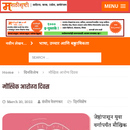
लॉग-इन करा
|
लेखक नोंदणी करा
MENU
भाषा, उच्चार आणि बहुभाषिकता
नवीन लेखन...
वारी विठ्ठलाची
ताम्र – एक अफलातून धातू (COPPER)
Home
दिनविशेष
मौखिक आरोग्य दिवस
जेव्हा मी आडनांव बदलले
मौखिक आरोग्य दिवस
अशी एक कविता लिहू इच्छिते
March 20, 2022
संजीव वेलणकर
दिनविशेष
पाटलाची विहीर
शपथ
जेष्ठांपासून युवा
वर्गापर्यंत मौखिक
पुस्तके बदलायची आहेत तुम्हाला!