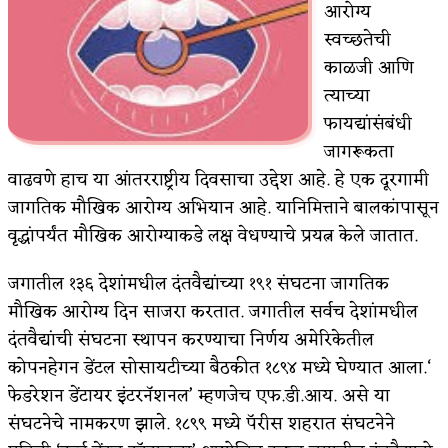
आरोग्य
किती घोषणांचा पाऊस होता
स्वच्छतेची
काळजी आणि
कसं हुईन तं हू माय…
त्याच्या
काळजाचे प्रेत
फायद्यांसंबंधी
जागरूकता
चमकदार चांदी
वाढवणे हाच या आंतरराष्ट्रीय दिवसाचा उद्देश आहे. हे एक दूरगामी
आदिवासींचा डॉक्टर, समाजसेवेचा ध्यास : डॉ. राहुल
जागतिक मौखिक आरोग्य अभियान आहे. यानिमित्ताने बालकांपासून
वृद्धांपर्यंत मौखिक आरोग्याकडे लक्ष वेधण्याचे प्रयत्न केले जातात.
जोशी
डेंग्यू: ताप उतरला म्हणजे धोका टळला असे नाही!
जगातील १३६ देशांमधील दंतवैद्यांच्या १९१ संघटना जागतिक
मौखिक आरोग्य दिन साजरा करतात. जगातील सर्वच देशांमधील
४ जुलै – इतिहासात घडलेल्या महत्त्वाच्या घटना
दंतवैद्यांची संघटना स्थापन करण्याचा निर्णय अमेरिकेतील
सुवर्ण – झळाळी
कोपनहेगन डेंटल सोसायटीच्या बैठकीत १८९४ मध्ये घेण्यात आला.‘
फेडरेशन डेंटायर इंटरनॅशनल’ म्हणजेच एफ.डी.आय. असे या
‘अर्थ’पूर्ण हास्य
संघटनेचे नामकरण झाले. १८९९ मध्ये पॅरीस शहरात संघटनेने
अष्टपैलू : खंडू रांगणेकर