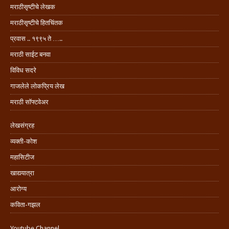
मराठीसृष्टीचे लेखक
मराठीसृष्टीचे हितचिंतक
प्रवास .. १९९५ ते …..
मराठी साईट बनवा
विविध सदरे
गाजलेले लोकप्रिय लेख
मराठी सॉफ्टवेअर
लेखसंग्रह
व्यक्ती-कोश
महासिटीज
खाद्ययात्रा
आरोग्य
कविता-गझल
Youtube Channel