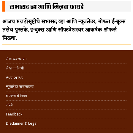
सभासद व्हा आणि मिळवा फायदे
आजच मराठीसृष्टीचे सभासद व्हा आणि न्यूजलेटर, मोफत ई-बुक्स
तसेच पुस्तके, इ-बुक्स आणि सॉफ्टवेअरवर आकर्षक ऑफर्स
मिळवा.
लेख व्यवस्थापन
लेखक नोंदणी
Author Kit
न्यूजलेटर सभासदत्त्व
वापरण्याचे नियम
संपर्क
Feedback
Disclaimer & Legal