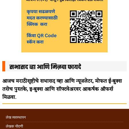
सभासद व्हा आणि मिळवा फायदे
आजच मराठीसृष्टीचे सभासद व्हा आणि न्यूजलेटर, मोफत ई-बुक्स
तसेच पुस्तके, इ-बुक्स आणि सॉफ्टवेअरवर आकर्षक ऑफर्स
मिळवा.
लेख व्यवस्थापन
लेखक नोंदणी