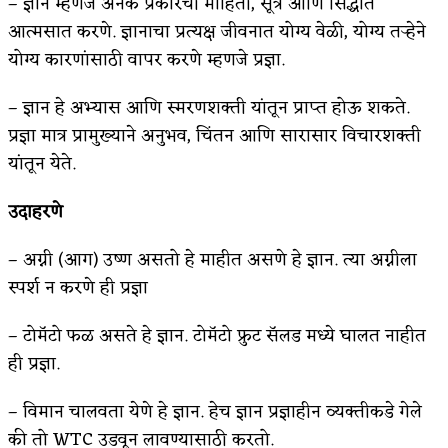
– ज्ञान म्हणजे अनेक प्रकारची माहिती, सूत्रे आणि सिद्धांत
आत्मसात करणे. ज्ञानाचा प्रत्यक्ष जीवनात योग्य वेळी, योग्य तऱ्हेने
किती घोषणांचा पाऊस होता
योग्य कारणांसाठी वापर करणे म्हणजे प्रज्ञा.
कसं हुईन तं हू माय…
– ज्ञान हे अभ्यास आणि स्मरणशक्ती यांतून प्राप्त होऊ शकते.
काळजाचे प्रेत
प्रज्ञा मात्र प्रामुख्याने अनुभव, चिंतन आणि सारासार विचारशक्ती
चमकदार चांदी
यांतून येते.
आदिवासींचा डॉक्टर, समाजसेवेचा ध्यास : डॉ. राहुल
उदाहरणे
जोशी
– अग्नी (आग) उष्ण असतो हे माहीत असणे हे ज्ञान. त्या अग्नीला
डेंग्यू: ताप उतरला म्हणजे धोका टळला असे नाही!
स्पर्श न करणे ही प्रज्ञा
४ जुलै – इतिहासात घडलेल्या महत्त्वाच्या घटना
– टोमॅटो फळ असते हे ज्ञान. टोमॅटो फ्रुट सॅलड मध्ये घालत नाहीत
सुवर्ण – झळाळी
ही प्रज्ञा.
‘अर्थ’पूर्ण हास्य
– विमान चालवता येणे हे ज्ञान. हेच ज्ञान प्रज्ञाहीन व्यक्तीकडे गेले
की तो WTC उडवून लावण्यासाठी करतो.
अष्टपैलू : खंडू रांगणेकर