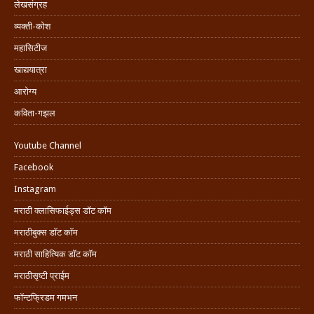
लेखसंग्रह
व्यक्ती-कोश
महासिटीज
खाद्ययात्रा
आरोग्य
कविता-गझल
Youtube Channel
Facebook
Instagram
मराठी क्लासिफाईड्स डॉट कॉम
मराठीबुक्स डॉट कॉम
मराठी साहित्यिक डॉट कॉम
मराठीसृष्टी प्राईम
फॉन्टफ्रिडम गमभन