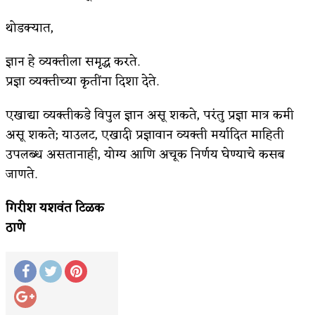
अपूर्ण कथा
थोडक्यात,
बुडीच खटलं – संयुक्त कुटुंब का गरजेचं?
ज्ञान हे व्यक्तीला समृद्ध करते.
प्रज्ञा व्यक्तीच्या कृतींना दिशा देते.
एखाद्या व्यक्तीकडे विपुल ज्ञान असू शकते, परंतु प्रज्ञा मात्र कमी
असू शकते; याउलट, एखादी प्रज्ञावान व्यक्ती मर्यादित माहिती
उपलब्ध असतानाही, योग्य आणि अचूक निर्णय घेण्याचे कसब
जाणते.
गिरीश यशवंत टिळक
ठाणे