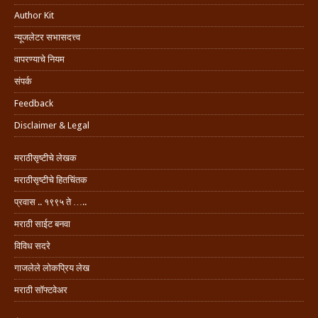
Author Kit
न्यूजलेटर सभासदत्त्व
वापरण्याचे नियम
संपर्क
Feedback
Disclaimer & Legal
मराठीसृष्टीचे लेखक
मराठीसृष्टीचे हितचिंतक
प्रवास .. १९९५ ते …..
मराठी साईट बनवा
विविध सदरे
गाजलेले लोकप्रिय लेख
मराठी सॉफ्टवेअर