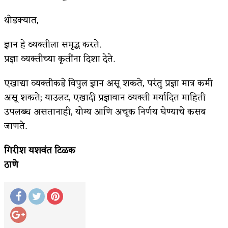
अपूर्ण कथा
थोडक्यात,
बुडीच खटलं – संयुक्त कुटुंब का गरजेचं?
ज्ञान हे व्यक्तीला समृद्ध करते.
प्रज्ञा व्यक्तीच्या कृतींना दिशा देते.
एखाद्या व्यक्तीकडे विपुल ज्ञान असू शकते, परंतु प्रज्ञा मात्र कमी
असू शकते; याउलट, एखादी प्रज्ञावान व्यक्ती मर्यादित माहिती
उपलब्ध असतानाही, योग्य आणि अचूक निर्णय घेण्याचे कसब
जाणते.
गिरीश यशवंत टिळक
ठाणे