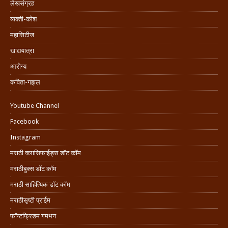
लेखसंग्रह
व्यक्ती-कोश
महासिटीज
खाद्ययात्रा
आरोग्य
कविता-गझल
Youtube Channel
Facebook
Instagram
मराठी क्लासिफाईड्स डॉट कॉम
मराठीबुक्स डॉट कॉम
मराठी साहित्यिक डॉट कॉम
मराठीसृष्टी प्राईम
फॉन्टफ्रिडम गमभन