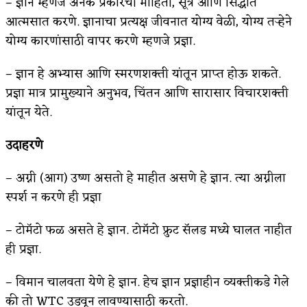
– ज्ञान म्हणजे अनेक प्रकारची माहिती, सूत्रे आणि सिद्धांत
आत्मसात करणे. ज्ञानाचा प्रत्यक्ष जीवनात योग्य वेळी, योग्य तऱ्हेने
किती घोषणांचा पाऊस होता
योग्य कारणांसाठी वापर करणे म्हणजे प्रज्ञा.
कसं हुईन तं हू माय…
– ज्ञान हे अभ्यास आणि स्मरणशक्ती यांतून प्राप्त होऊ शकते.
काळजाचे प्रेत
प्रज्ञा मात्र प्रामुख्याने अनुभव, चिंतन आणि सारासार विचारशक्ती
चमकदार चांदी
यांतून येते.
आदिवासींचा डॉक्टर, समाजसेवेचा ध्यास : डॉ. राहुल
उदाहरणे
जोशी
– अग्नी (आग) उष्ण असतो हे माहीत असणे हे ज्ञान. त्या अग्नीला
डेंग्यू: ताप उतरला म्हणजे धोका टळला असे नाही!
स्पर्श न करणे ही प्रज्ञा
४ जुलै – इतिहासात घडलेल्या महत्त्वाच्या घटना
– टोमॅटो फळ असते हे ज्ञान. टोमॅटो फ्रुट सॅलड मध्ये घालत नाहीत
सुवर्ण – झळाळी
ही प्रज्ञा.
‘अर्थ’पूर्ण हास्य
– विमान चालवता येणे हे ज्ञान. हेच ज्ञान प्रज्ञाहीन व्यक्तीकडे गेले
की तो WTC उडवून लावण्यासाठी करतो.
अष्टपैलू : खंडू रांगणेकर