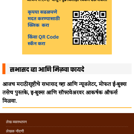
सभासद व्हा आणि मिळवा फायदे
आजच मराठीसृष्टीचे सभासद व्हा आणि न्यूजलेटर, मोफत ई-बुक्स
तसेच पुस्तके, इ-बुक्स आणि सॉफ्टवेअरवर आकर्षक ऑफर्स
मिळवा.
लेख व्यवस्थापन
लेखक नोंदणी