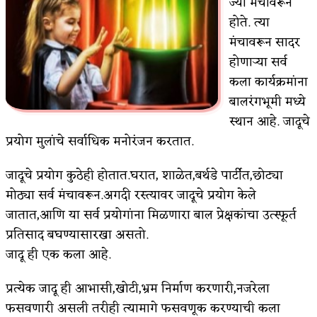
ज्या मंचावरून
होते. त्या
किती घोषणांचा पाऊस होता
मंचावरून सादर
कसं हुईन तं हू माय…
होणाऱ्या सर्व
कला कार्यक्रमांना
काळजाचे प्रेत
बालरंगभूमी मध्ये
चमकदार चांदी
स्थान आहे. जादूचे
आदिवासींचा डॉक्टर, समाजसेवेचा ध्यास : डॉ. राहुल
प्रयोग मुलांचे सर्वाधिक मनोरंजन करतात.
जोशी
जादूचे प्रयोग कुठेही होतात.घरात, शाळेत,बर्थडे पार्टीत,छोट्या
मोठ्या सर्व मंचावरून.अगदी रस्त्यावर जादूचे प्रयोग केले
डेंग्यू: ताप उतरला म्हणजे धोका टळला असे नाही!
जातात,आणि या सर्व प्रयोगांना मिळणारा बाल प्रेक्षकांचा उत्स्फूर्त
४ जुलै – इतिहासात घडलेल्या महत्त्वाच्या घटना
प्रतिसाद बघण्यासारखा असतो.
जादू ही एक कला आहे.
सुवर्ण – झळाळी
‘अर्थ’पूर्ण हास्य
प्रत्येक जादू ही आभासी,खोटी,भ्रम निर्माण करणारी,नजरेला
फसवणारी असली तरीही त्यामागे फसवणूक करण्याची कला
अष्टपैलू : खंडू रांगणेकर