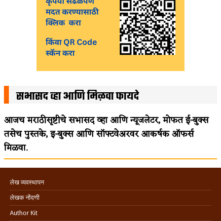
सभासद व्हा आणि मिळवा फायदे
आजच मराठीसृष्टीचे सभासद व्हा आणि न्यूजलेटर, मोफत ई-बुक्स
तसेच पुस्तके, इ-बुक्स आणि सॉफ्टवेअरवर आकर्षक ऑफर्स
मिळवा.
लेख व्यवस्थापन
लेखक नोंदणी
Author Kit