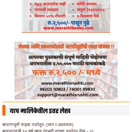
याच मालिकेतील इतर लेख
बालरंगभूमी माझ्या नजरेतून- (भाग १-प्रस्तावना)
बालनाट्याची ६० वर्ष (बाल रंगभूमी माझ्या नजरेतून लेख – २)