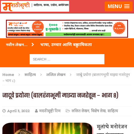
लॉग-इन करा
|
लेखक नोंदणी करा
MENU
भाषा, उच्चार आणि बहुभाषिकता
नवीन लेखन...
वारी विठ्ठलाची
ताम्र – एक अफलातून धातू (COPPER)
Home
साहित्य
ललित लेखन
जादूचे प्रयोग! (बालरंगभूमी माझ्या नजरेतून
– भाग ८)
जेव्हा मी आडनांव बदलले
जादूचे प्रयोग! (बालरंगभूमी माझ्या नजरेतून – भाग ८)
अशी एक कविता लिहू इच्छिते
पाटलाची विहीर
April 3, 2022
मराठीसृष्टी टिम
ललित लेखन
,
विशेष लेख
,
साहित्य
शपथ
मुलांचे मनोरंजन
पुस्तके बदलायची आहेत तुम्हाला!