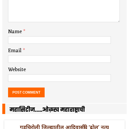
Name
*
Email
*
Website
महासिटीज…..ओळख महाराष्ट्राची
गडचिरोली जिल्ह्यातील आदिवासींचे ‘ढोल’ नृत्य