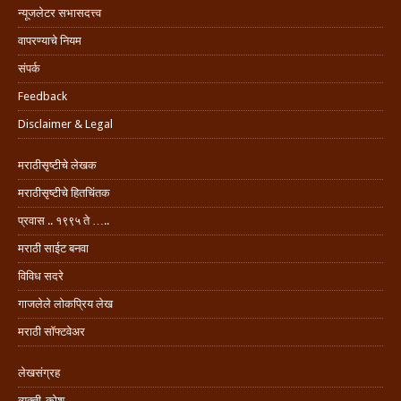
न्यूजलेटर सभासदत्त्व
वापरण्याचे नियम
संपर्क
Feedback
Disclaimer & Legal
मराठीसृष्टीचे लेखक
मराठीसृष्टीचे हितचिंतक
प्रवास .. १९९५ ते …..
मराठी साईट बनवा
विविध सदरे
गाजलेले लोकप्रिय लेख
मराठी सॉफ्टवेअर
लेखसंग्रह
व्यक्ती-कोश