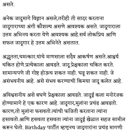
असते.
अपूर्ण कथा
अनेक जादुमागे विज्ञान असले,तरीही ती सादर करताना
बुडीच खटलं – संयुक्त कुटुंब का गरजेचं?
जादूगाराच्या अंगी कौशल्य असणे आवश्यक असते. जादूगाराला
उत्तम अभिनय करता येणे आवश्यक आहे.सर्व लोकप्रिय आणि
सफल जादूगार हे उत्तम अभिनेते असतात.
अद्भुतता,चमत्कार.यांचे माणसाला सदैव आकर्षण असते.आश्चर्य
चकित होणे.प्रत्येकाला आवडते. जादू.प्रेक्षकाला चकित करते.
सामान्यपणे जी गोष्ट होऊच शकत नाही. घडू शकत नाही. जे
असंभवनीय आहे. असे संभव करण्याची किमया जादू कलेत आहे.
अविश्वसनीय असे बघणे प्रेक्षकाला आवडते. जादुई कला मनोरंजक
होण्यामागे हे एक कारण आहे. जादूगार,मुलांना प्रचंड आवडतो.
कारण,तो मुलांना फसवतो.त्यांची फजिती करताना त्यांना
हसावतो.आणि हसवता हसवता त्यांना जादुई खेळात सहज सामील
करून घेतो. Birthday पार्टीत म्हणूनच जादूगारांना प्रचंड मागणी