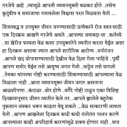
गरजेचे आहे ..त्यामुळे आपली व्यसनमुक्ती बळकट होते ..तसेच
कुटुंबीय व समाजाचा गमावलेला विश्वास परत मिळवता येतो …
शिस्तबद्ध व उपयुक्त जीवन जगण्यासाठी प्रत्येकाने रोज स्वतःसाठी
एक दिनक्रम आखणे गरजेचे असते ..आपल्या जवाबदा-या ..कर्तव्ये
..या खेरीज फावला वेळ कसा उपयुक्ततेने व्यतीत करता येईल असा
हा दिनक्रम असावा ज्यात आपले शारीरिक आरोग्य ..मनोरंजन
..आपले छंद जोपासण्यासाठी देखील वेळ दिला गेला पाहिजे ..पूर्वी
आपण समोर येईल तसे आयुष्य जगत गेलो ..वाट्टेल तसे वागलो
..नेमका चांगल्या गोष्टी करण्यासाठी शिकण्यासाठी आपल्याला वेळ
मिळाला नाही ..आता व्यसनमुक्त जीवन जगत असताना
आळशीपणा ..कंटाळा ..बोर होणे ..वगैरे गोष्टी टाळून एका विशिष्ट
दिनक्रमानुसार जीवन व्यतीत केले तर ..आपले झालेले बहुतेक
नुकसान लवकर भरून काढता येवू शकते …वेळ सत्कारणी लावता
येतो ..आपण आखलेला दिनक्रम कधी कधी तंतोतंत पालन करणे
आपल्याला काही अपरिहार्य कारणांमुळे शक्य होणार नाही ..मात्र