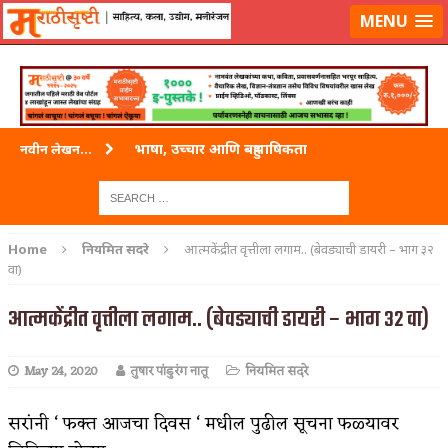
लॉग-इन करा
|
लेखक नोंदणी करा
MENU
भाषा, उच्चार आणि बहुभाषिकता
नवीन लेखन...
वारी विठ्ठलाची
ताम्र – एक अफलातून धातू (COPPER)
Home
नियमित सदरे
आत्मकेंद्रीत वृत्तीला लगाम.. (बेवड्याची डायरी – भाग ३२
वा)
जेव्हा मी आडनांव बदलले
आत्मकेंद्रीत वृत्तीला लगाम.. (बेवड्याची डायरी – भाग ३२ वा)
अशी एक कविता लिहू इच्छिते
पाटलाची विहीर
May 24, 2020
तुषार पांडुरंग नातू
नियमित सदरे
शपथ
सरांनी ‘ फक्त आजचा दिवस ‘ मधील पुढील सूचना फळ्यावर
पुस्तके बदलायची आहेत तुम्हाला!