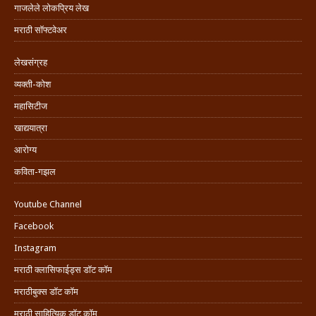
गाजलेले लोकप्रिय लेख
मराठी सॉफ्टवेअर
लेखसंग्रह
व्यक्ती-कोश
महासिटीज
खाद्ययात्रा
आरोग्य
कविता-गझल
Youtube Channel
Facebook
Instagram
मराठी क्लासिफाईड्स डॉट कॉम
मराठीबुक्स डॉट कॉम
मराठी साहित्यिक डॉट कॉम