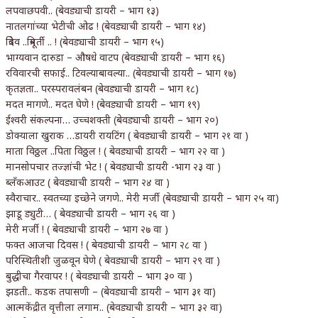
लपवाछपवी.. (बेवड्याची डायरी – भाग १३)
नातलगांच्या भेटीची ओढ ! (बेवड्याची डायरी – भाग १४)
त्रिदेव ..त्रिमूर्ती .. ! (बेवड्याची डायरी – भाग १५)
भाग्यवान दारुडा – औषधे वाटप (बेवड्याची डायरी – भाग १६)
रविवारची सफाई.. टिवल्याबावल्या.. (बेवड्याची डायरी – भाग १७)
कृतज्ञता.. परस्परावलंबन (बेवड्याची डायरी – भाग १८)
मदत मागणे.. मदत घेणे ! (बेवड्याची डायरी – भाग १९)
ईश्वरी संकल्पना… उच्चशक्ती (बेवड्याची डायरी – भाग २०)
डोक्याला खुराक …डायरी रायटिंग ( बेवड्याची डायरी – भाग २१ वा )
माता विठ्ठल ..पिता विठ्ठल ! ( बेवड्याची डायरी – भाग २२ वा )
मानसोपचार तज्ज्ञांची भेट ! ( बेवड्याची डायरी -भाग २३ वा )
ब्लँकआउट ( बेवड्याची डायरी – भाग २४ वा )
स्वैराचार.. स्वतच्या इच्छेने जगणे.. मेरी मर्जी (बेवड्याची डायरी – भाग २५ वा)
झाडू ड्युटी… ( बेवड्याची डायरी – भाग २६ वा )
मेरी मर्जी ! ( बेवड्याची डायरी – भाग २७ वा )
फक्त आजचा दिवस ! ( बेवड्याची डायरी – भाग २८ वा )
परिस्थितीशी जुळवून घेणे ( बेवड्याची डायरी – भाग २९ वा )
बुद्धीचा गैरवापर ! ( बेवड्याची डायरी – भाग ३० वा )
झडती.. कडक तपासणी – (बेवड्याची डायरी – भाग ३१ वा)
आत्मकेंद्रीत वृत्तीला लगाम.. (बेवड्याची डायरी – भाग ३२ वा)