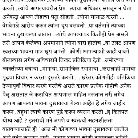
करतो ..त्यांचे आपल्यावरील प्रेम ..त्यांचा अधिकार समजून न घेता
अपूर्ण कथा
अनेकदा आपण तोंडाचा पट्टा सोडतो ..त्यांना घायाळ करतो …
बुडीच खटलं – संयुक्त कुटुंब का गरजेचं?
वेगवेगळे आरोप करून त्यांना चूप बसवतो ..या वर्तनाने त्याच्या
भावना दुखावल्या जातात ..त्यांचे आपल्यावर कितीही प्रेम असले
तरी आपण केलेल्या अपमानाने त्यांना त्रास होतोच ..या उलट आपण
स्वतच्या भावना मात्र खूप जपतो ..कोणी आपल्याशी काही वावगे
बोलल्यास लगेच अविचाराने तिखट प्रतिक्रिया देतो ..समोरच्या
व्यक्तीच्या वयाचा ..मानाचा..सामाजिक स्थानाचा ..कसलाही मागचा
पुढचा विचार न करता दुरुत्तरे करतो .. ..खरेतर कोणतीही प्रतिक्रिया
देण्यापूर्वी विचार करणे गरजेचे असते कारण प्रत्येक गोष्टीचे अनेक
पैलू असतात जे कदाचित आपणास माहित नसतात तरी लगेच
आपण आपल्या भावना दुखावल्या गेल्या आहेत हे लगेच जाहीर
करून ..बहुधा त्याचे कारण पुढे करून व्यसन करतो ..हे कितपत
योग्य आहे ? इतरांची मने जपणे व स्वतःची सहनशीलता
वाढवण्यासाठी ही ‘ आज मी कोणाच्या भावना दुखावल्या जातील
असे वर्तन करणार नाही ..माझ्या भावना कोणी दुखावल्या तरीही