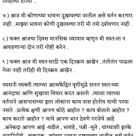
लिहिल्या होत्या ..
किती घोषणांचा पाऊस होता
७ ) आज मी कोणाच्या भावना दुखावल्या जातील असे वर्तन करणार
कसं हुईन तं हू माय…
नाही ..माझ्या भावना कोणी दुखावल्या तरी मी तसे दर्शवणार नाही .
काळजाचे प्रेत
८ ) फक्त आजचा दिवस मानसिक व्यायाम म्हणून मी स्वतःला न
आवडणाऱ्या दोन तरी गोष्टी करेन .
चमकदार चांदी
आदिवासींचा डॉक्टर, समाजसेवेचा ध्यास : डॉ. राहुल
९ ) फक्त आज मी स्वतःसाठी एक दिनक्रम आखेन ..तंतोतंत पाळला
गेला नाही तरीही मी दिनक्रम आखेन .
जोशी
व्यसनी व्यक्ती त्याच्या आत्मकेंद्रित वृत्तीमुळे सतत स्वतःच्या
डेंग्यू: ताप उतरला म्हणजे धोका टळला असे नाही!
आनंदाचा आणि सुखाचा विचार करत असतो ..त्याला त्याच्या
४ जुलै – इतिहासात घडलेल्या महत्त्वाच्या घटना
वर्तनाने आसपासच्या इतर लोकांना काय त्रास होतोय याची परवा
सुवर्ण – झळाळी
नसते ..प्रत्येक क्षणी आपण कोठे आहोत ? काय बोलतो आहोत ?
काय करतो आहोत ? याचे आपण भान ठेवणे गरजेचे आहे
‘अर्थ’पूर्ण हास्य
..अनेकदा आपण आई -वडील , भावंडे , पत्नी -मुले , यांच्याशी इतके
अष्टपैलू : खंडू रांगणेकर
दादागिरीचे ..आक्रमक ..त्यांच्या भावना दुखावल्या जातील असे वर्तन