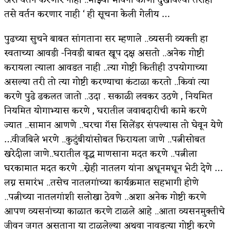
तसे वर्तन करणार नाही ‘ ही सूचना केली गेलीय …
पुढच्या सुचने बाबत सांगताना सर म्हणाले ..व्यसनी व्यक्ती हा
स्वताच्या आवडी -निवडी बाबत खूप दक्ष असतो ..अनेक गोष्टी
करायला त्याला आवडत नाही ..त्या गोष्टी कितीही उपयोगाच्या
असल्या तरी तो त्या गोष्टी करण्याचा कंटाळा करतो ..किवां त्या
करणे पुढे ढकलत जातो ..उदा . सकाळी लवकर उठणे , नियमित
नियमित योगाभ्यास करणे , घरातील जवाबदारीची कामे करणे
ज्यात ..सामान आणणे ..घरचा गॅस सिलेंडर संपल्यास तो घेवून येणे
…वीजबिले भरणे ..कुटुंबीयांसोबत फिरायला जाणे ..पत्नीसोबत
खरेदीला जाणे..घरातील वृद्ध माणसाना मदत करणे ..पत्नीला
घरकामात मदत करणे ..स्नेही नातलग यांना अधूनमधून भेटी देणे …
लग्न समारंभ ..तसेच नातलगांच्या कार्यक्रमात सहभागी होणे
..पत्नीच्या नातलगांशी सलोखा ठेवणे ..अशा अनेक गोष्टी करणे
आपण व्यसनांच्या काळात करणे टाळले आहे ..आता व्यसनमुक्तीचे
जीवन जगत असताना या टाळलेल्या अथवा नावडत्या गोष्टी करणे