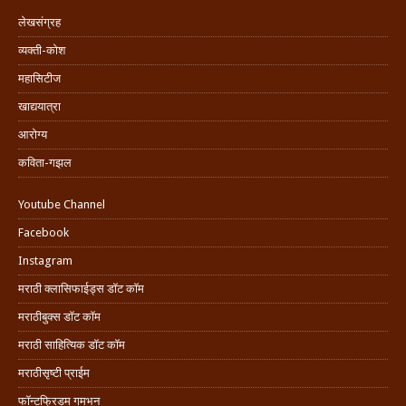
लेखसंग्रह
व्यक्ती-कोश
महासिटीज
खाद्ययात्रा
आरोग्य
कविता-गझल
Youtube Channel
Facebook
Instagram
मराठी क्लासिफाईड्स डॉट कॉम
मराठीबुक्स डॉट कॉम
मराठी साहित्यिक डॉट कॉम
मराठीसृष्टी प्राईम
फॉन्टफ्रिडम गमभन