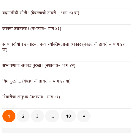
अपूर्ण कथा
बदनामीची भीती ! (बेवड्याची डायरी – भाग ४३ वा)
बुडीच खटलं – संयुक्त कुटुंब का गरजेचं?
जखमा उरातल्या ! (नशायात्रा – भाग ४३)
स्वभावदोषांचे उच्चाटन.. नव्या व्यक्तिमत्वाला आकार (बेवड्याची डायरी – भाग ४२
वा)
सभ्यपणाचा अवघड बुरखा ! (नशायात्रा – भाग ४२)
बिंग फुटले… (बेवड्याची डायरी – भाग ४१ वा)
नोकरीचा अनुभव (नशायात्रा – भाग ४१)
1
2
3
…
10
»