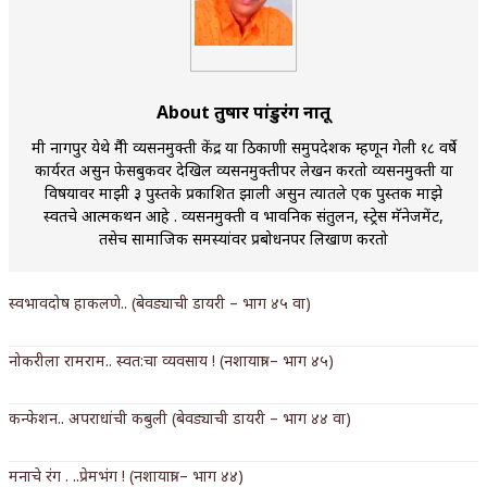
किती घोषणांचा पाऊस होता
कसं हुईन तं हू माय…
About तुषार पांडुरंग नातू
काळजाचे प्रेत
मी नागपुर येथे मैत्री व्यसनमुक्ती केंद्र या ठिकाणी समुपदेशक म्हणून गेली १८ वर्षे
चमकदार चांदी
कार्यरत असुन फेसबुकवर देखिल व्यसनमुक्तीपर लेखन करतो व्यसनमुक्ती या
विषयावर माझी ३ पुस्तके प्रकाशित झाली असुन त्यातले एक पुस्तक माझे
आदिवासींचा डॉक्टर, समाजसेवेचा ध्यास : डॉ. राहुल
स्वतचे आत्मकथन आहे . व्यसनमुक्ती व भावनिक संतुलन, स्ट्रेस मॅनेजमेंट,
तसेच सामाजिक समस्यांवर प्रबोधनपर लिखाण करतो
जोशी
डेंग्यू: ताप उतरला म्हणजे धोका टळला असे नाही!
स्वभावदोष हाकलणे.. (बेवड्याची डायरी – भाग ४५ वा)
४ जुलै – इतिहासात घडलेल्या महत्त्वाच्या घटना
नोकरीला रामराम.. स्वत:चा व्यवसाय ! (नशायात्रा – भाग ४५)
सुवर्ण – झळाळी
कन्फेशन.. अपराधांची कबुली (बेवड्याची डायरी – भाग ४४ वा)
‘अर्थ’पूर्ण हास्य
मनाचे रंग . ..प्रेमभंग ! (नशायात्रा – भाग ४४)
अष्टपैलू : खंडू रांगणेकर