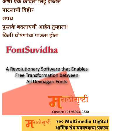
अशी एक कविता लिहू इच्छिते
पाटलाची विहीर
शपथ
पुस्तके बदलायची आहेत तुम्हाला!
किती घोषणांचा पाऊस होता