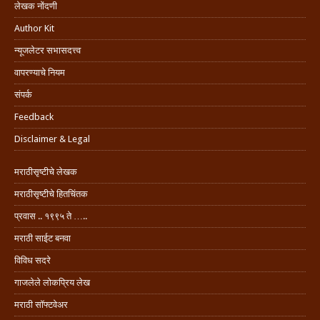
लेखक नोंदणी
Author Kit
न्यूजलेटर सभासदत्त्व
वापरण्याचे नियम
संपर्क
Feedback
Disclaimer & Legal
मराठीसृष्टीचे लेखक
मराठीसृष्टीचे हितचिंतक
प्रवास .. १९९५ ते …..
मराठी साईट बनवा
विविध सदरे
गाजलेले लोकप्रिय लेख
मराठी सॉफ्टवेअर