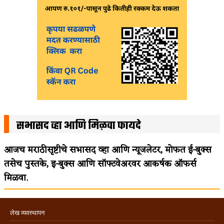
सभासद व्हा आणि मिळवा फायदे
आजच मराठीसृष्टीचे सभासद व्हा आणि न्यूजलेटर, मोफत ई-बुक्स
तसेच पुस्तके, इ-बुक्स आणि सॉफ्टवेअरवर आकर्षक ऑफर्स
मिळवा.
लेख व्यवस्थापन