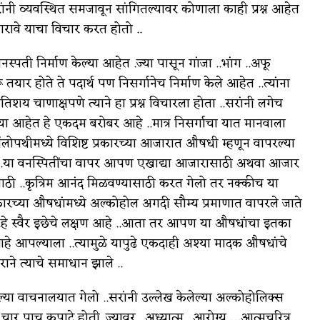
सरांनी व्यवस्थित समजावून सांगितल्यावर कोणाला काही प्रश्न आहेत
ारावे याचा विचार करत होतो ..
्पती निर्माण केल्या आहेत .ज्या पासून गांजा ..भांग ..अफू
तयार होते ते पदार्थ पण निसर्गानेच निर्माण केले आहेत ..त्यांना
.अतिशय चाणाक्षपणे त्याने हा प्रश्न विचारला होता ..सरांनी लगेच
 केल्या आहेत हे एकदम बरोबर आहे ..मात्र निसर्गाचा यात मानवाला
 अँलोपथीमध्ये विशिष्ट प्रकारच्या आजारात औषधी म्हणून वापरल्या
..या वनस्पितींचा वापर आपण एखाद्या आजारासाठी अथवा आजार
साठी ..कृत्रिम आनंद मिळवण्यासाठी करत गेलो तर नक्कीच या
कारच्या औषधांमध्ये अल्कोहोल अगदी सौम्य प्रमाणात वापरले जाते
 ..हे स्वैर इछेचे लक्षण आहे ..आता तर आपण या औषधांचा इतका
े आपल्याला ..त्यामुळे यापुढे एकदाही अश्या मादक औषधांचे
ाने त्याचे समाधान झाले ..
ल्या वाचनालयात गेलो ..सरांनी उल्लेख केलेल्या अल्कोहोलिक्स
चार पाच कपाटे होती..ज्यावर ..अध्यात्म ..आरोग्य …आत्मचरित्र