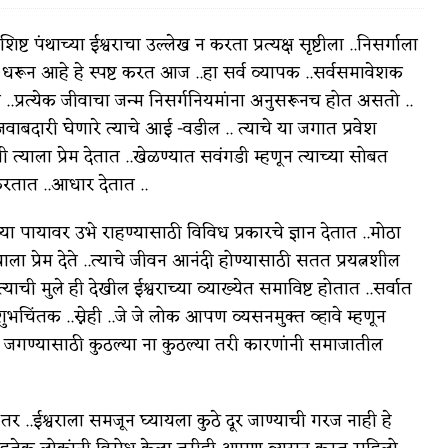
िष्ट पंथाच्या ईश्वराचा उल्लेख न करता प्रत्यक्ष सृष्टीला ..निसर्गाला
ेला धरून आहे हे स्पष्ट करत आज ..हा सर्व व्यापक ..सर्वसमावेशक
ले ..प्रत्येक जीवाचा जन्म निसर्गनियमांना अनुसरूनच होत असतो ..
वात्रटिका
बदारी घेणारे त्याचे आई -वडील .. त्याचे या जगात प्रवेश
जी त्याला प्रेम देतात ..खेळण्यात सवंगडी म्हणून त्याच्या सोबत
टिका
करतात ..आधार देतात ..
च्या पायावर उभे राहण्यासाठी विविध प्रकारचे ज्ञान देतात ..मोठा
याला प्रेम देते ..त्याचे जीवन आनंदी होण्यासाठी सतत प्रयत्नशील
ची मुले ही देखील ईश्वराच्या व्याख्येत समाविष्ट होतात ..सर्वात
.शुभचिंतक ..स्नेही ..जे जे लोक आपण व्यसनमुक्त व्हावे म्हणून
 जोशी
युवा-विश्व
ाने जगण्यासाठी कुठल्या ना कुठल्या तरी कारणांनी समाजातील
आरोग्य
विशेष
तर ..ईश्वराला समजून घ्यायला कुठे दूर जाण्याची गरज नाही हे