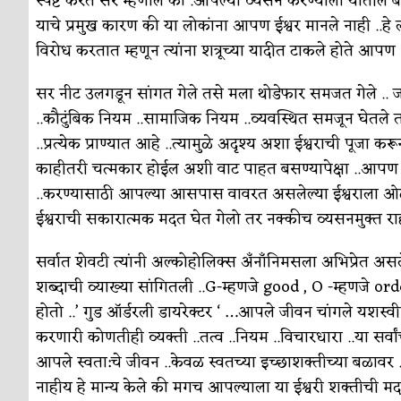
स्पष्ट करत सर म्हणाले की .आपल्या व्यसन करण्याला यातील
सुवर्ण – झळाळी
अर्थ-वाणिज्य
याचे प्रमुख कारण की या लोकांना आपण ईश्वर मानले नाही ..ह
‘अर्थ’पूर्ण हास्य
अर्थ-वाणिज्य
विरोध करतात म्हणून त्यांना शत्रूच्या यादीत टाकले होते आपण 
अष्टपैलू : खंडू रांगणेकर
क्रिकेट
सर नीट उलगडून सांगत गेले तसे मला थोडेफार समजत गेले .. 
..कौटुंबिक नियम ..सामाजिक नियम ..व्यवस्थित समजून घेतले त
अपूर्ण कथा
कथा
..प्रत्येक प्राण्यात आहे ..त्यामुळे अदृश्य अशा ईश्वराची पूजा 
बुडीच खटलं – संयुक्त कुटुंब का गरजेचं?
विशेष लेख
काहीतरी चत्मकार होईल अशी वाट पाहत बसण्यापेक्षा ..आपण 
..करण्यासाठी आपल्या आसपास वावरत असलेल्या ईश्वराला ओळखले
ईश्वराची सकारात्मक मदत घेत गेलो तर नक्कीच व्यसनमुक्त र
सर्वात शेवटी त्यांनी अल्कोहोलिक्स अँनाँनिमसला अभिप्रेत असलेल
शब्दाची व्याख्या सांगितली ..G-म्हणजे good , O -म्हणजे ord
होतो ..’ गुड ऑर्डरली डायरेक्टर ‘ …आपले जीवन चांगले यशस्वीपण
करणारी कोणतीही व्यक्ती ..तत्व ..नियम ..विचारधारा ..या सर्व
आपले स्वता:चे जीवन ..केवळ स्वतच्या इच्छाशक्तीच्या बळावर 
नाहीय हे मान्य केले की मगच आपल्याला या ईश्वरी शक्तीची मद