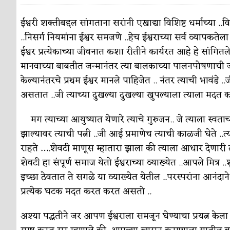
पाटलाची विहीर
कविता-गझल-चारोळी-वात्रटिका
ईश्वरी शक्तीबद्दल सांगताना सरांनी एखाद्या विशिष्ट धर्माच्या ..विश
..निसर्ग नियमांना ईश्वर समजणे ..हेच ईश्वराच्या सर्व व्यापकत
शपथ
कविता-गझल-चारोळी-वात्रटिका
ईश्वर प्रत्येकाच्या जीवनात कशा रीतीने कार्यरत आहे हे सांगित
पुस्तके बदलायची आहेत तुम्हाला!
कविता-गझल-चारोळी-
मानवाच्या बाबतीत जन्मानंतर त्या बालकाच्या पालनपोषणाची जवा
केल्यानंतरचे प्रथम ईश्वर मानले पाहिजेत .. नंतर त्याची भावंडे ..
किती घोषणांचा पाऊस होता
कविता-गझल-चारोळी-वात्र
असतात ..जी त्याच्या दुखल्या दुखल्या खुपल्याला त्याला मदत 
कसं हुईन तं हू माय…
परिचय आणि परिक्षणे
मग त्याच्या आयुष्यात येणारे त्याचे गुरुजन.. जे त्याला स्वता
काळजाचे प्रेत
कविता-गझल-चारोळी-वात्रटिका
झाल्यावर त्याची पत्नी ..जी आई प्रमाणेच त्याची काळजी घेते ..त्
चमकदार चांदी
राहते ….शेवटी माणूस म्हातारा झाला की त्याला आधार देणारी त्या
अर्थ-वाणिज्य
शेवटी हा संपूर्ण समाज येतो ईश्वराच्या व्याख्येत ..आपले मित्र .
आदिवासींचा डॉक्टर, समाजसेवेचा ध्यास : डॉ. राहुल
इच्छा ठेवतात ते सगळे या व्याख्येत येतील ..परस्परांना आनंद
डेंग्यू: ताप उतरला म्हणजे धोका टळला असे नाही!
प्रत्येक घटक मदत करत करत असतो ..
४ जुलै – इतिहासात घडलेल्या महत्त्वाच्या घटना
दिन
अश्या पद्धतीने जर आपण ईश्वराला समजून घेण्याचा प्रयत्न केला 