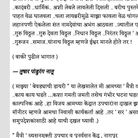
..कादंबरी ..धार्मिक.. अशी लेबले लावलेली दिसली .. बरीच पुस
पाहत वेळ घालवला ..चला लायब्ररीमुळे माझा फावला वेळ चांग
लहानपणी ऐकलेला संत नामदेवांचा अभंग आठवला ..ज्यातील एका कडव
..गुरु विठ्ठल ..गुरु देवता विठ्ठल ..निधान विठ्ठल ..निरंतर विठ्ठल 
..गुरुजन ..समाज..यांनाच विठ्ठल म्हणजे ईश्वर मानले होते तर !
( बाकी पुढील भागात )
— तुषार पांडुरंग नातू
( माझ्या ‘ बेवड्याची डायरी ” या लेखमालेत मी आमच्या ‘ मैत्री 
..काय काय घडते …कशा गमती जमती तसेच गंभीर घटना घडतात 
काल्पनिक आहे ..हा विजय आमच्या केंद्रात उपचारांना दाखल झाल्
माॅनीटर म्हणजे आमचा निवासी कार्यकर्ता आहे ..तर ‘ सर ‘ असा 
समुपदेशकांसाठी आहे याची दखल घ्यावी .)
” मैत्री ‘ व्यसनमुक्ती उपचार व पुनर्वसन केंद्र , नागपूर