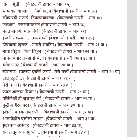
त्रिदेव ..त्रिमूर्ती .. ! (बेवड्याची डायरी – भाग १५)
भाग्यवान दारुडा – औषधे वाटप (बेवड्याची डायरी – भाग १६)
रविवारची सफाई.. टिवल्याबावल्या.. (बेवड्याची डायरी – भाग १७)
कृतज्ञता.. परस्परावलंबन (बेवड्याची डायरी – भाग १८)
मदत मागणे.. मदत घेणे ! (बेवड्याची डायरी – भाग १९)
ईश्वरी संकल्पना… उच्चशक्ती (बेवड्याची डायरी – भाग २०)
डोक्याला खुराक …डायरी रायटिंग ( बेवड्याची डायरी – भाग २१ वा )
माता विठ्ठल ..पिता विठ्ठल ! ( बेवड्याची डायरी – भाग २२ वा )
मानसोपचार तज्ज्ञांची भेट ! ( बेवड्याची डायरी -भाग २३ वा )
ब्लँकआउट ( बेवड्याची डायरी – भाग २४ वा )
स्वैराचार.. स्वतच्या इच्छेने जगणे.. मेरी मर्जी (बेवड्याची डायरी – भाग २५ वा)
झाडू ड्युटी… ( बेवड्याची डायरी – भाग २६ वा )
मेरी मर्जी ! ( बेवड्याची डायरी – भाग २७ वा )
फक्त आजचा दिवस ! ( बेवड्याची डायरी – भाग २८ वा )
परिस्थितीशी जुळवून घेणे ( बेवड्याची डायरी – भाग २९ वा )
बुद्धीचा गैरवापर ! ( बेवड्याची डायरी – भाग ३० वा )
झडती.. कडक तपासणी – (बेवड्याची डायरी – भाग ३१ वा)
आत्मकेंद्रीत वृत्तीला लगाम.. (बेवड्याची डायरी – भाग ३२ वा)
सुंदरतेचा आस्वाद ! (बेवड्याची डायरी – भाग ३३ वा)
संगीतातून व्यसनमुक्ती… (बेवड्याची डायरी -भाग ३४ वा)