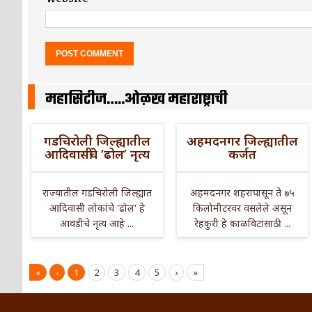
महासिटीज…..ओळख महाराष्ट्राची
गडचिरोली जिल्ह्यातील
अहमदनगर जिल्ह्यातील
आदिवासींचे ‘ढोल’ नृत्य
कर्जत
राज्यातील गडचिरोली जिल्ह्यात
अहमदनगर शहरापासून ते ७५
आदिवासी लोकांचे 'ढोल' हे
किलोमीटरवर वसलेले असून
आवडीचे नृत्य आहे ...
रेहकुरी हे काळविटांसाठी ...
«
‹
1
2
3
4
5
›
»