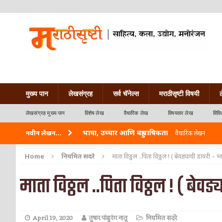
मुख्य पान
लेखसंग्रह
सर्व चॅनेल्स
मराठीसृष्टी विषयी
लेखसंग्रह मुख्य पान
विशेष लेख
वैचारिक लेख
विषयवार लेख
विवि
भाषा, उच्चार आणि बहुभाषिकता
नवीन लेखन...
वैचारिक लेखन
वारी विठ्ठलाची
कविता-गझल-चारोळी-वात्रटिका
Home
नियमित सदरे
माता विठ्ठल ..पिता विठ्ठल ! ( बेवड्याची डायरी – भ
ताम्र – एक अफलातून धातू (COPPER)
आयुर्वेद
माता विठ्ठल ..पिता विठ्ठल ! ( बेव
जेव्हा मी आडनांव बदलले
वैचारिक लेखन
अशी एक कविता लिहू इच्छिते
कविता-गझल-चारोळी-वात
April 19, 2020
तुषार पांडुरंग नातू
नियमित सदरे