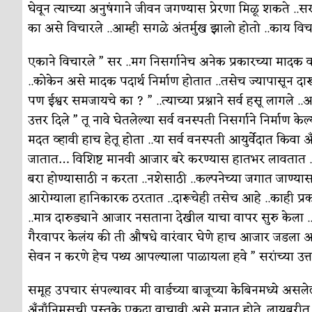
घेवून त्याच्या अनुषंगाने जीवन जगण्यास प्रेरणा मिळू शकते ..
का असे विचारले ..आम्ही सगळे अंतर्मुख झालो होतो ..काय विच
एकाने विचारले ” सर ..मग निसर्गानेच अनेक प्रकारच्या मादक वनस
..कोकेन असे मादक पदार्थ निर्माण होतात ..तसेच ज्यापासून दारू 
पण ईश्वर समजायचे का ? ” ..त्याच्या प्रश्नाने सर्व हसू लागले .
उत्तर दिले ” तू नावे घेतलेल्या सर्व वनस्पती निसर्गाने निर्माण
मदत व्हावी हाच हेतू होता ..या सर्व वनस्पती आयुर्वेदात किवा
जातात… विशिष्ट मानवी आजार बरे करण्यास हातभर लावतात 
बरा होण्यासाठी न करता ..नशेसाठी ..कल्पनेच्या जगात जाण्या
आरोग्याला हानिकारक ठरतात ..दारूचेही तसेच आहे ..काही प्र
..मात्र दारुड्याने आजार नसताना देखील याचा वापर सुरु केला
गैरवापर केलंय की ती औषधे वारंवार घेणे हाच आजार जडला आह
सेवन न करणे हेच पथ्य आपल्याला पाळायला हवे ” सरांच्या उत्तर
समूह उपचार संपल्यावर मी वार्डच्या बाजूच्या केबिनमध्ये असले
अँनाँनिमसची पुस्तके एकदा वाचावी असे मनात होते..लायब्ररीत 