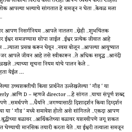
 बहुतेक लोकांनी विरोध केला तरीही आपण व्यसन करत राहिलो
े लोक आपल्या भल्याचे सांगतात हे समजून न घेता ..केवळ मला
..
जर आपण निसर्गनियम ..आपले नातलग ..स्नेही ..शुभचिंतक
र ईश्वर समजण्यास सोपा जाईल ..ईश्वर प्रत्येक जीवात आहे
करून …त्याला प्रसन्न करून घेवून ..नवस बोलून ..आपल्या आयुष्यात
जर आपले जीवन आहे तसे स्वीकारून ..ते अधिक समृद्ध ..आनंदी
 ..त्याच्या सूचना नियम यांचे पालन केले ..
ाहता येईल …
्या उच्चशक्तीची किवा प्रार्थनेत उल्लेखलेल्या ‘ गाँड ‘ या
erly .आणि D – म्हणजे director …हे सांगत ..याचा संपूर्ण शब्द
े ..समर्थपणे …धैर्याने ..जगण्यासाठी दिशादर्शन किवा दिग्दर्शन
ांचा या ‘ गाँड ‘ मध्ये समावेश होतो असे सांगितले ..एकदा आपण
..बुद्धीच्या बळावर ..आर्थिकतेच्या बळावर यशस्वीपणे जगू शकत
त घेण्याची मानसिक तयारी करता येते ..या ईश्वरी तत्वाला समजून