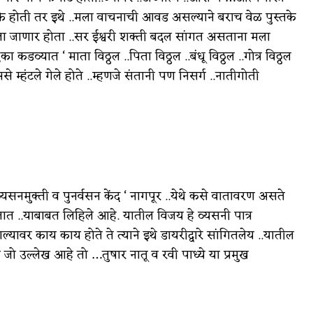
्तके होती तर इथे ..मला वाचनाची आवड असल्याने बराच वेळ पुस्तके
ला जाणार होता ..सर ईश्वरी शक्ती बदल सांगत असताना मला
्यात ‘ माता विठ्ठल ..पिता विठ्ठल ..बंधू विठ्ठल ..गोत्र विठ्ठल
‘ असे म्हंटले गेले होते ..म्हणजे संतानी पण निसर्ग ..नातीगोती
व्यसनमुक्ती व पुनर्वसन केंद ‘ नागपूर ..येथे कसे वातावरण असते
..याबाबत लिहिले आहे. यातील विजय हे व्यसनी पात्र
यावर काय काय होते ते त्याने इथे डायरीद्वारे सांगितलेय ..यातील
जो उल्लेख आहे तो …तुषार नातू व रवी पाध्ये या प्रमुख