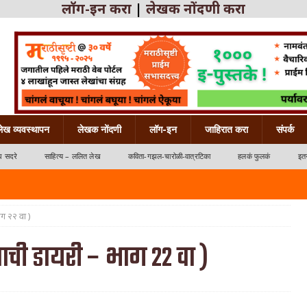
लॉग-इन करा
|
लेखक नोंदणी करा
लेख व्यवस्थापन
लेखक नोंदणी
लॉग-इन
जाहिरात करा
संपर्क
ध सदरे
साहित्य – ललित लेख
कविता-गझल-चारोळी-वात्रटिका
हलकं फुलकं
इतर
ाग २२ वा )
ड्याची डायरी – भाग २२ वा )
्रटिका