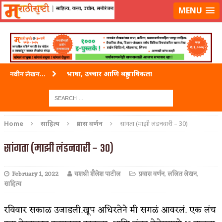
लॉग-इन करा
|
लेखक नोंदणी करा
MENU
भाषा, उच्चार आणि बहुभाषिकता
नवीन लेखन...
वारी विठ्ठलाची
ताम्र – एक अफलातून धातू (COPPER)
Home
साहित्य
प्रवास वर्णन
सांगता (माझी लंडनवारी – 30)
जेव्हा मी आडनांव बदलले
सांगता (माझी लंडनवारी – 30)
अशी एक कविता लिहू इच्छिते
February 1, 2022
यशश्री शैलेश पाटील
प्रवास वर्णन
,
ललित लेखन
,
पाटलाची विहीर
साहित्य
शपथ
रविवार सकाळ उजाडली.खूप अधिरतेने मी सगळं आवरलं. एक लंच
पुस्तके बदलायची आहेत तुम्हाला!