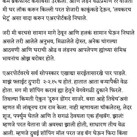
कम ब्रेकफास्ट कसाबसा उरकला. आणि लंडन वेळेप्रमाणे ११ वाजता
मी घर लॉक करुन किल्ली परत शेजारी काकूंकडे देऊन, ’लवकरच
किती घोषणांचा पाऊस होता
भेटू’ असा वादा करुन एअरपोर्टकडे निघाले.
कसं हुईन तं हू माय…
जरी मी बरचसं सामान मागे ठेवून आणि हलकं सामान घेऊन निघाले
काळजाचे प्रेत
असले तरी आलेले अनुभव, मिळालेले दोस्त, अनेक चांगल्या
चमकदार चांदी
आठवणी आणि घराची ओढ व लंडनच आपलेपण ह्यांच्या संमिश्र
भावनांच ओझ बरोबर होते.
आदिवासींचा डॉक्टर, समाजसेवेचा ध्यास : डॉ. राहुल
एअरपोर्टवरचे सर्व सोपस्कार एखाद्या सरईतासारखे पार पाडले.
जोशी
माझं फ्लाईट दुपारी २-२.१५ च होतं. हातात आता बऱ्यापैकी वेळ
डेंग्यू: ताप उतरला म्हणजे धोका टळला असे नाही!
होता. मग मी शॉपिंग करावं ह्या हेतूने वेगवेगळी दुकाने फिरले.
४ जुलै – इतिहासात घडलेल्या महत्त्वाच्या घटना
तिथल्या किमती ऐकून ‘दुरुन डोंगर साजरे. बसा आहे तिथेच’असं
म्हणत मी लांबूनच राम राम केला. नाही म्हणायला चॉकलेटस्, लेदर
सुवर्ण – झळाळी
शूज, पर्फ्युम घेतले आणि ते सगळं ठेवयला एक हॅन्डबॅग. झालं!
‘अर्थ’पूर्ण हास्य
म्हणजे परत येताना जी अवस्था झाली होती, साधारण तीच वेळ
आली. म्हणजे दुबई शॉपिंग मॉल परत जड बॅग घेऊन फिरा किंवा
अष्टपैलू : खंडू रांगणेकर