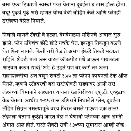
बसा एका ठिकाणी स्वस्थ! परत येताना दुबईला ३ तास हॉल्ट होता.
अपूर्ण कथा
बघू! पुढचं पुढे असं म्हणत योग्य वेळी बोर्डिंग केले आणि प्लेनही
ठरलेल्या वेळेत निघाले.
बुडीच खटलं – संयुक्त कुटुंब का गरजेचं?
निघाले म्हणजे टॅक्सी वे हटला. वेगवेगळ्या मशिनचे आवाज सुरु
झाले. प्लेन उगिचंच छोटे छोटे गचके घेत, इकडून तिकडून वळणे
घेत फिरु लागले. किती तरी वेळ ते असचं ईकडे तिकडे भटकत
राहिले. शेवटी मला असं वाटलं कॉकपीट मधे जाऊन पायलटला
आठवण करुन द्यावी,’अरे! हे उडतं पण बर का!’ तर असा
सहनशक्तीचा अंत बघून शेवटी ३.४५ ला प्लेनने फायनली टेक ऑफ
घेतले. म्हणजे स्टॅंडवरची बस सरतेशेवटी सड्यावर आली तर!
लंडनच्या विमानाने सड्यावर यायला रत्नागिरीच्या एश्.टी. एव्हढाच
वेळ घेतला. आधीच १-१.५ तास उशिराने निघालेले प्लेन, दुबईला
लॅंडिंग सिग्नल नसल्यामुळे वरच फिरत बसले पाऊण एक तास!
लंडनला येताना कुठेही जास्त वेळ न घेणार्या प्लेनच्या आज अगदी
अंगात आलं होतं. सरते शेवटी रात्री १.३०च्या सुमारास आम्ही लॅन्ड