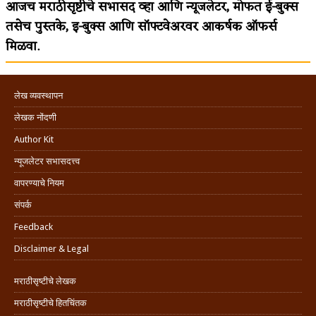
आजच मराठीसृष्टीचे सभासद व्हा आणि न्यूजलेटर, मोफत ई-बुक्स
तसेच पुस्तके, इ-बुक्स आणि सॉफ्टवेअरवर आकर्षक ऑफर्स
मिळवा.
लेख व्यवस्थापन
लेखक नोंदणी
Author Kit
न्यूजलेटर सभासदत्त्व
वापरण्याचे नियम
संपर्क
Feedback
Disclaimer & Legal
मराठीसृष्टीचे लेखक
मराठीसृष्टीचे हितचिंतक