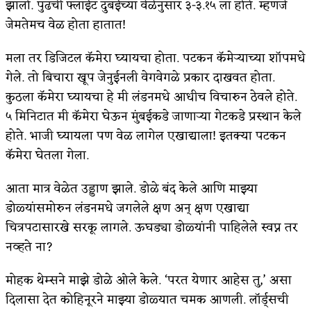
झालो. पुढची फ्लाईट दुबईच्या वेळेनुसार ३-३.१५ ला होते. म्हणजे
जेमतेमच वेळ होता हातात!
मला तर डिजिटल कॅमेरा घ्यायचा होता. पटकन कॅमेऱ्याच्या शॉपमधे
गेले. तो बिचारा खूप जेनुईनली वेगवेगळे प्रकार दाखवत होता.
कुठला कॅमेरा घ्यायचा हे मी लंडनमधे आधीच विचारुन ठेवले होते.
५ मिनिटात मी कॅमेरा घेऊन मुंबईकडे जाणाऱ्या गेटकडे प्रस्थान केले
होते. भाजी घ्यायला पण वेळ लागेल एखाद्याला! इतक्या पटकन
कॅमेरा घेतला गेला.
आता मात्र वेळेत उड्डाण झाले. डोळे बंद केले आणि माझ्या
डोळ्यांसमोरुन लंडनमधे जगलेले क्षण अन् क्षण एखाद्या
चित्रपटासारखे सरकू लागले. ऊघड्या डोळ्यांनी पाहिलेले स्वप्न तर
नव्हते ना?
मोहक थेम्सने माझे डोळे ओले केले. ‘परत येणार आहेस तु,’ असा
दिलासा देत कोहिनूरने माझ्या डोळ्यात चमक आणली. लॉर्ड्सची