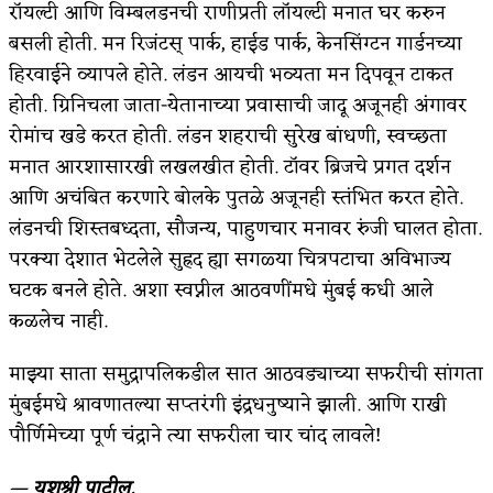
रॉयल्टी आणि विम्बलडनची राणीप्रती लॉयल्टी मनात घर करुन
बसली होती. मन रिजंटस् पार्क, हाईड पार्क, केनसिंग्टन गार्डनच्या
हिरवाईने व्यापले होते. लंडन आयची भव्यता मन दिपवून टाकत
होती. ग्रिनिचला जाता-येतानाच्या प्रवासाची जादू अजूनही अंगावर
रोमांच खडे करत होती. लंडन शहराची सुरेख बांधणी, स्वच्छता
मनात आरशासारखी लखलखीत होती. टॉवर ब्रिजचे प्रगत दर्शन
आणि अचंबित करणारे बोलके पुतळे अजूनही स्तंभित करत होते.
लंडनची शिस्तबध्दता, सौजन्य, पाहुणचार मनावर रुंजी घालत होता.
परक्या देशात भेटलेले सुह्रद ह्या सगळ्या चित्रपटाचा अविभाज्य
घटक बनले होते. अशा स्वप्नील आठवणींमधे मुंबई कधी आले
कळलेच नाही.
माझ्या साता समुद्रापलिकडील सात आठवड्याच्या सफरीची सांगता
मुंबईमधे श्रावणातल्या सप्तरंगी इंद्रधनुष्याने झाली. आणि राखी
पौर्णिमेच्या पूर्ण चंद्राने त्या सफरीला चार चांद लावले!
—
यशश्री
पाटील.