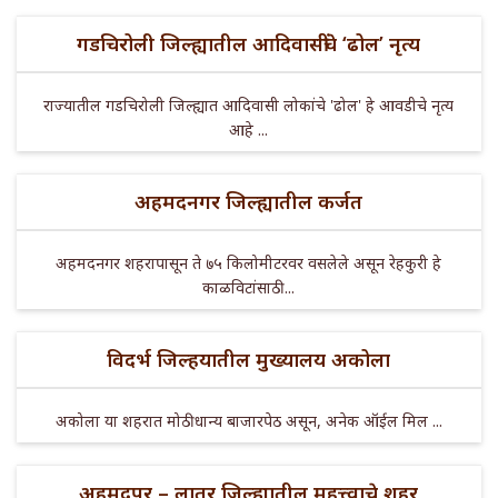
गडचिरोली जिल्ह्यातील आदिवासींचे ‘ढोल’ नृत्य
राज्यातील गडचिरोली जिल्ह्यात आदिवासी लोकांचे 'ढोल' हे आवडीचे नृत्य
आहे ...
अहमदनगर जिल्ह्यातील कर्जत
अहमदनगर शहरापासून ते ७५ किलोमीटरवर वसलेले असून रेहकुरी हे
काळविटांसाठी ...
विदर्भ जिल्हयातील मुख्यालय अकोला
अकोला या शहरात मोठी धान्य बाजारपेठ असून, अनेक ऑईल मिल ...
अहमदपूर – लातूर जिल्ह्यातील महत्त्वाचे शहर