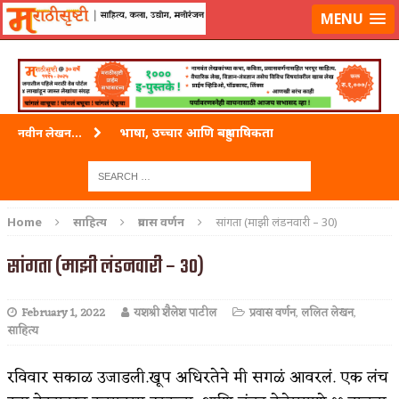
लॉग-इन करा
|
लेखक नोंदणी करा
MENU
भाषा, उच्चार आणि बहुभाषिकता
नवीन लेखन...
वारी विठ्ठलाची
ताम्र – एक अफलातून धातू (COPPER)
Home
साहित्य
प्रवास वर्णन
सांगता (माझी लंडनवारी – 30)
जेव्हा मी आडनांव बदलले
सांगता (माझी लंडनवारी – 30)
अशी एक कविता लिहू इच्छिते
February 1, 2022
यशश्री शैलेश पाटील
प्रवास वर्णन
,
ललित लेखन
,
पाटलाची विहीर
साहित्य
शपथ
रविवार सकाळ उजाडली.खूप अधिरतेने मी सगळं आवरलं. एक लंच
पुस्तके बदलायची आहेत तुम्हाला!