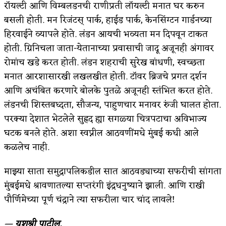
रॉयल्टी आणि विम्बलडनची राणीप्रती लॉयल्टी मनात घर करुन
बसली होती. मन रिजंटस् पार्क, हाईड पार्क, केनसिंग्टन गार्डनच्या
हिरवाईने व्यापले होते. लंडन आयची भव्यता मन दिपवून टाकत
होती. ग्रिनिचला जाता-येतानाच्या प्रवासाची जादू अजूनही अंगावर
रोमांच खडे करत होती. लंडन शहराची सुरेख बांधणी, स्वच्छता
मनात आरशासारखी लखलखीत होती. टॉवर ब्रिजचे प्रगत दर्शन
आणि अचंबित करणारे बोलके पुतळे अजूनही स्तंभित करत होते.
लंडनची शिस्तबध्दता, सौजन्य, पाहुणचार मनावर रुंजी घालत होता.
परक्या देशात भेटलेले सुह्रद ह्या सगळ्या चित्रपटाचा अविभाज्य
घटक बनले होते. अशा स्वप्नील आठवणींमधे मुंबई कधी आले
कळलेच नाही.
माझ्या साता समुद्रापलिकडील सात आठवड्याच्या सफरीची सांगता
मुंबईमधे श्रावणातल्या सप्तरंगी इंद्रधनुष्याने झाली. आणि राखी
पौर्णिमेच्या पूर्ण चंद्राने त्या सफरीला चार चांद लावले!
—
यशश्री
पाटील.