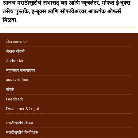
आजच मराठीसृष्टीचे सभासद व्हा आणि न्यूजलेटर, मोफत ई-बुक्स
तसेच पुस्तके, इ-बुक्स आणि सॉफ्टवेअरवर आकर्षक ऑफर्स
मिळवा.
लेख व्यवस्थापन
लेखक नोंदणी
Author Kit
न्यूजलेटर सभासदत्त्व
वापरण्याचे नियम
संपर्क
Feedback
Disclaimer & Legal
मराठीसृष्टीचे लेखक
मराठीसृष्टीचे हितचिंतक