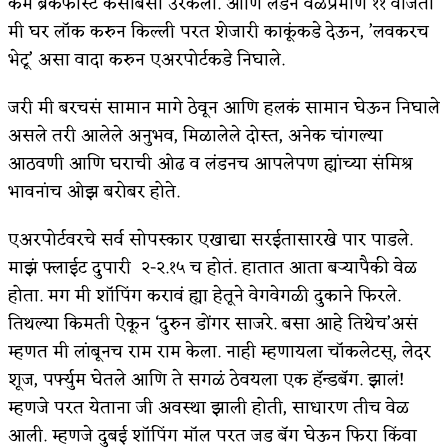
कम ब्रेकफास्ट कसाबसा उरकला. आणि लंडन वेळेप्रमाणे ११ वाजता
मी घर लॉक करुन किल्ली परत शेजारी काकूंकडे देऊन, ’लवकरच
किती घोषणांचा पाऊस होता
भेटू’ असा वादा करुन एअरपोर्टकडे निघाले.
कसं हुईन तं हू माय…
जरी मी बरचसं सामान मागे ठेवून आणि हलकं सामान घेऊन निघाले
काळजाचे प्रेत
असले तरी आलेले अनुभव, मिळालेले दोस्त, अनेक चांगल्या
चमकदार चांदी
आठवणी आणि घराची ओढ व लंडनच आपलेपण ह्यांच्या संमिश्र
भावनांच ओझ बरोबर होते.
आदिवासींचा डॉक्टर, समाजसेवेचा ध्यास : डॉ. राहुल
एअरपोर्टवरचे सर्व सोपस्कार एखाद्या सरईतासारखे पार पाडले.
जोशी
माझं फ्लाईट दुपारी २-२.१५ च होतं. हातात आता बऱ्यापैकी वेळ
डेंग्यू: ताप उतरला म्हणजे धोका टळला असे नाही!
होता. मग मी शॉपिंग करावं ह्या हेतूने वेगवेगळी दुकाने फिरले.
४ जुलै – इतिहासात घडलेल्या महत्त्वाच्या घटना
तिथल्या किमती ऐकून ‘दुरुन डोंगर साजरे. बसा आहे तिथेच’असं
म्हणत मी लांबूनच राम राम केला. नाही म्हणायला चॉकलेटस्, लेदर
सुवर्ण – झळाळी
शूज, पर्फ्युम घेतले आणि ते सगळं ठेवयला एक हॅन्डबॅग. झालं!
‘अर्थ’पूर्ण हास्य
म्हणजे परत येताना जी अवस्था झाली होती, साधारण तीच वेळ
आली. म्हणजे दुबई शॉपिंग मॉल परत जड बॅग घेऊन फिरा किंवा
अष्टपैलू : खंडू रांगणेकर