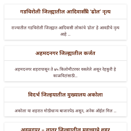
गडचिरोली जिल्ह्यातील आदिवासींचे ‘ढोल’ नृत्य
राज्यातील गडचिरोली जिल्ह्यात आदिवासी लोकांचे 'ढोल' हे आवडीचे नृत्य
आहे ...
अहमदनगर जिल्ह्यातील कर्जत
अहमदनगर शहरापासून ते ७५ किलोमीटरवर वसलेले असून रेहकुरी हे
काळविटांसाठी ...
विदर्भ जिल्हयातील मुख्यालय अकोला
अकोला या शहरात मोठी धान्य बाजारपेठ असून, अनेक ऑईल मिल ...
अहमदपूर – लातूर जिल्ह्यातील महत्त्वाचे शहर