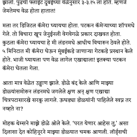
झालो. पुढची फ्लाईट दुबईच्या वेळेनुसार ३-३.१५ ला होते. म्हणजे
जेमतेमच वेळ होता हातात!
मला तर डिजिटल कॅमेरा घ्यायचा होता. पटकन कॅमेऱ्याच्या शॉपमधे
गेले. तो बिचारा खूप जेनुईनली वेगवेगळे प्रकार दाखवत होता.
कुठला कॅमेरा घ्यायचा हे मी लंडनमधे आधीच विचारुन ठेवले होते.
५ मिनिटात मी कॅमेरा घेऊन मुंबईकडे जाणाऱ्या गेटकडे प्रस्थान केले
होते. भाजी घ्यायला पण वेळ लागेल एखाद्याला! इतक्या पटकन
कॅमेरा घेतला गेला.
आता मात्र वेळेत उड्डाण झाले. डोळे बंद केले आणि माझ्या
डोळ्यांसमोरुन लंडनमधे जगलेले क्षण अन् क्षण एखाद्या
चित्रपटासारखे सरकू लागले. ऊघड्या डोळ्यांनी पाहिलेले स्वप्न तर
नव्हते ना?
मोहक थेम्सने माझे डोळे ओले केले. ‘परत येणार आहेस तु,’ असा
दिलासा देत कोहिनूरने माझ्या डोळ्यात चमक आणली. लॉर्ड्सची