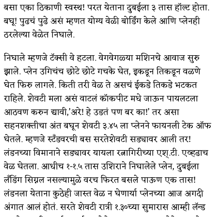
बसा एका ठिकाणी स्वस्थ! परत येताना दुबईला ३ तास हॉल्ट होता.
अपूर्ण कथा
बघू! पुढचं पुढे असं म्हणत योग्य वेळी बोर्डिंग केले आणि प्लेनही
ठरलेल्या वेळेत निघाले.
बुडीच खटलं – संयुक्त कुटुंब का गरजेचं?
निघाले म्हणजे टॅक्सी वे हटला. वेगवेगळ्या मशिनचे आवाज सुरु
झाले. प्लेन उगिचंच छोटे छोटे गचके घेत, इकडून तिकडून वळणे
घेत फिरु लागले. किती तरी वेळ ते असचं ईकडे तिकडे भटकत
राहिले. शेवटी मला असं वाटलं कॉकपीट मधे जाऊन पायलटला
आठवण करुन द्यावी,’अरे! हे उडतं पण बर का!’ तर असा
सहनशक्तीचा अंत बघून शेवटी ३.४५ ला प्लेनने फायनली टेक ऑफ
घेतले. म्हणजे स्टॅंडवरची बस सरतेशेवटी सड्यावर आली तर!
लंडनच्या विमानाने सड्यावर यायला रत्नागिरीच्या एश्.टी. एव्हढाच
वेळ घेतला. आधीच १-१.५ तास उशिराने निघालेले प्लेन, दुबईला
लॅंडिंग सिग्नल नसल्यामुळे वरच फिरत बसले पाऊण एक तास!
लंडनला येताना कुठेही जास्त वेळ न घेणार्या प्लेनच्या आज अगदी
अंगात आलं होतं. सरते शेवटी रात्री १.३०च्या सुमारास आम्ही लॅन्ड