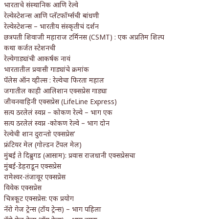
भारताचे संस्थानिक आणि रेल्वे
रेल्वेस्टेशन्स आणि प्लॅटफॉर्म्सची बांधणी
रेल्वेस्टेशन्स – भारतीय संस्कृतीचं दर्शन
छत्रपती शिवाजी महाराज टर्मिनस (CSMT) : एक अप्रतिम शिल्प
कथा कर्जत स्टेशनची
रेल्वेगाड्यांची आकर्षक नावं
भारतातील प्रवासी गाड्यांचे क्रमांक
पॅलेस ऑन व्हील्स : रेल्वेचा फिरता महाल
जगातील काही आलिशान एक्सप्रेस गाड्या
जीवनवाहिनी एक्सप्रेस (LifeLine Express)
सत्य ठरलेलं स्वप्न – कोकण रेल्वे – भाग एक
सत्य ठरलेलं स्वप्न -कोकण रेल्वे – भाग दोन
रेल्वेची शान दुरान्तो एक्सप्रेस’
फ्रंटियर मेल (गोल्डन टेंपल मेल)
मुंबई ते दिब्रुगड (आसाम): प्रवास राजधानी एक्सप्रेसचा
मुंबई-डेहराडून एक्सप्रेस
रामेश्वर-तंजावूर एक्सप्रेस
विवेक एक्सप्रेस
चित्रकूट एक्सप्रेस: एक प्रयोग
नॅरो गेज ट्रेन्स (टॉय ट्रेन्स) – भाग पहिला