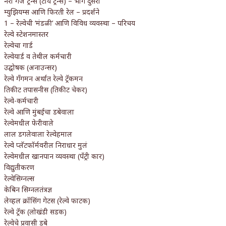
नॅरो गेज ट्रेन्स (टॉय ट्रेन्स) – भाग दुसरा
म्युझियम्स आणि फिरती रेल – प्रदर्शने
1 – रेल्वेची ‘मंडळी’ आणि विविध व्यवस्था – परिचय
रेल्वे स्टेशनमास्तर
रेल्वेचा गार्ड
रेल्वेयार्ड व तेथील कर्मचारी
उद्घोषक (अनाउन्सर)
रेल्वे गँगमन अर्थात रेल्वे ट्रॅकमन
तिकीट तपासनीस (तिकीट चेकर)
रेल्वे-कर्मचारी
रेल्वे आणि मुंबईचा डबेवाला
रेल्वेमधील फेरीवाले
लाल डगलेवाला रेल्वेहमाल
रेल्वे प्लॅटफॉर्मवरील निराधार मुलं
रेल्वेमधील खानपान व्यवस्था (पँट्री कार)
विद्युतीकरण
रेल्वेसिग्नल्स
केबिन सिग्नलतंत्रज्ञ
लेव्हल क्रॉसिंग गेटस (रेल्वे फाटक)
रेल्वे ट्रॅक (लोखंडी सडक)
रेल्वेचे प्रवासी डबे