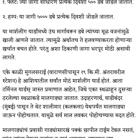
१. फ्लॅट: ज्या जागी साधारण प्रत्येक दिवशी ५०० डबे जोडले जातात.
अपूर्ण कथा
२. हम्प: या जागी ५००० डबे प्रत्येक दिवशी जोडले जातात.
बुडीच खटलं – संयुक्त कुटुंब का गरजेचं?
या मार्शलींग यार्डांमध्ये उंच मार्गावरून डबे त्यांच्या मूळ वजनांमुळे
खाली आणले जातात. त्यामुळे अर्थातच ते हलवण्याकरता होणाऱ्या
खर्चात बचत होते. परंतु अशा ठिकाणी जागा भरपूर मोठी असावी
लागते.
एके काळी मुगलसराई (वाराणसीपासून १९ कि.मी. अंतरावरील
स्टेशन) हे आशियातील सर्वांत मोठं मार्शलींग यार्ड होतं. आता
टर्मिनल यार्डस् जास्त प्रमाणात आहेत, जिथे एका स्थळाहून दुसऱ्या
ठरलेल्या स्थळाकडे मालगाड्या जातात. उदाहरणार्थ, वाडीबंदर
(मुंबई) पासून ते थेट शालीमार (कलकत्ता) येथपर्यंत मालगाड्या
जाऊन पोहोचतात. यामुळे सर्व माल लवकर पोहोचण्यास मदत होते.
मालगाड्यांचं प्रवासी गाड्यांसारखं पक्कं छापील टाईम टेबल नसतं,