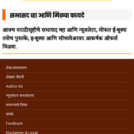
सभासद व्हा आणि मिळवा फायदे
आजच मराठीसृष्टीचे सभासद व्हा आणि न्यूजलेटर, मोफत ई-बुक्स
तसेच पुस्तके, इ-बुक्स आणि सॉफ्टवेअरवर आकर्षक ऑफर्स
मिळवा.
लेख व्यवस्थापन
लेखक नोंदणी
Author Kit
न्यूजलेटर सभासदत्त्व
वापरण्याचे नियम
संपर्क
Feedback
Disclaimer & Legal