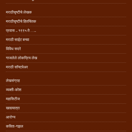
मराठीसृष्टीचे लेखक
मराठीसृष्टीचे हितचिंतक
प्रवास .. १९९५ ते …..
मराठी साईट बनवा
विविध सदरे
गाजलेले लोकप्रिय लेख
मराठी सॉफ्टवेअर
लेखसंग्रह
व्यक्ती-कोश
महासिटीज
खाद्ययात्रा
आरोग्य
कविता-गझल