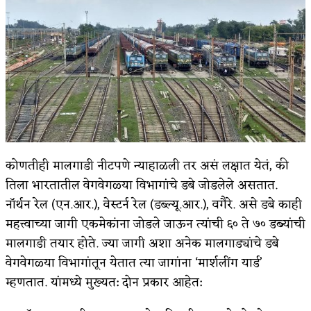
किती घोषणांचा पाऊस होता
कसं हुईन तं हू माय…
काळजाचे प्रेत
चमकदार चांदी
आदिवासींचा डॉक्टर, समाजसेवेचा ध्यास : डॉ. राहुल
कोणतीही मालगाडी नीटपणे न्याहाळली तर असं लक्षात येतं, की
जोशी
तिला भारतातील वेगवेगळ्या विभागांचे डबे जोडलेले असतात.
डेंग्यू: ताप उतरला म्हणजे धोका टळला असे नाही!
नॉर्थन रेल (एन.आर.), वेस्टर्न रेल (डब्ल्यू.आर.), वगैरे. असे डबे काही
४ जुलै – इतिहासात घडलेल्या महत्त्वाच्या घटना
महत्त्वाच्या जागी एकमेकांना जोडले जाऊन त्यांची ६० ते ७० डब्यांची
मालगाडी तयार होते. ज्या जागी अशा अनेक मालगाड्यांचे डबे
सुवर्ण – झळाळी
वेगवेगळ्या विभागांतून येतात त्या जागांना ‘मार्शलींग यार्ड’
‘अर्थ’पूर्ण हास्य
म्हणतात. यांमध्ये मुख्यत: दोन प्रकार आहेत:
अष्टपैलू : खंडू रांगणेकर