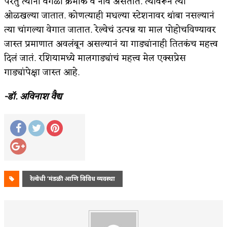
परंतु त्यांना वेगळा क्रमांक व नावं असतात. त्यावरून त्या
ओळखल्या जातात. कोणत्याही मधल्या स्टेशनावर थांबा नसल्यानं
त्या चांगल्या वेगात जातात. रेल्वेचं उत्पन्न या माल पोहोचविण्यावर
जास्त प्रमाणात अवलंबून असल्यानं या गाड्यांनाही तितकंच महत्त्व
दिलं जातं. रशियामध्ये मालगाड्यांचं महत्त्व मेल एक्सप्रेस
गाड्यांपेक्षा जास्त आहे.
-डॉ. अविनाश वैद्य
रेल्वेची ‘मंडळी' आणि विविध व्यवस्था