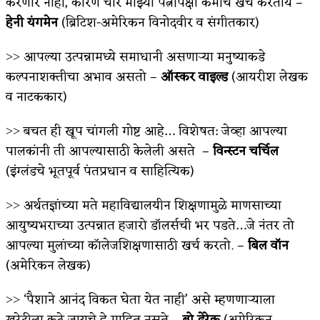
करणार नाही, कारण चोर माझ्या पत्नीपेक्षा कमीच खर्च करतोय –
हेनी यंगमेन
(ब्रिटिश-अमेरिकन विनोदवीर व संगीतकार)
˃˃ आपल्या उत्पन्नामध्ये समाधानी असणाऱ्या मनुष्याकडे
कल्पनाशक्तीचा अभाव असतो –
ऑस्कर वाइल्ड
(आयरीश लेखक
व नाटककार)
˃˃ बचत ही खूप चांगली गोष्ट आहे… विशेषत: जेव्हा आपल्या
पालकांनी ती आपल्यासाठी केलेली असते –
विन्स्टन चर्चिल
(इंग्लंडचे भूतपूर्व पंतप्रधान व साहित्यिक)
˃˃ अर्थतज्ञांच्या मते महाविद्यालयीन शिक्षणामुळे माणसाच्या
आयुष्यभराच्या उत्पन्नात हजारो डॉलर्सची भर पडते…जे नंतर तो
आपल्या मुलांच्या कॉलेजशिक्षणासाठी खर्च करतो. –
बिल वॉन
(अमेरिकन लेखक)
˃˃ ‘पैशाने आनंद विकत घेता येत नाही’ असे म्हणणाऱ्याला
खरेदीला कुठे जायचे हे माहित नसते –
बो डेरेक
(अमेरिकन