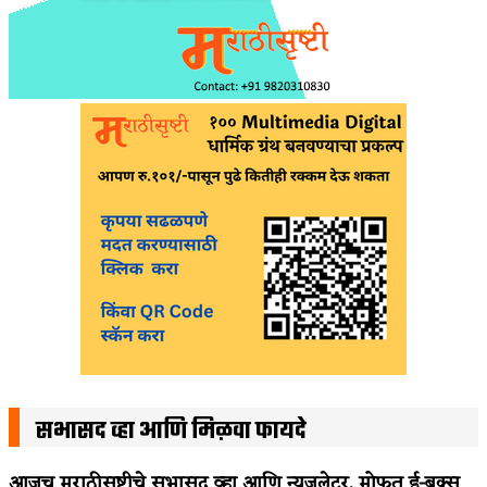
सभासद व्हा आणि मिळवा फायदे
आजच मराठीसृष्टीचे सभासद व्हा आणि न्यूजलेटर, मोफत ई-बुक्स