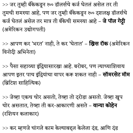
˃˃ जर तुम्ही बँकेकडून १०० डॉलर्सचे कर्ज घेतलं असेल तर ती
अपूर्ण कथा
तुमची समस्या आहे, पण जर तुम्ही बँकेकडून १०० दशलक्ष डॉलर्सचे
कर्ज घेतलं असेल तर मात्र ती बँकेची समस्या आहे –
जे पॉल गेट्टी
बुडीच खटलं – संयुक्त कुटुंब का गरजेचं?
(अमेरिकन उद्योगपती)
˃˃ आपण कर ‘भरत’ नाही, ते कर ‘घेतात’ –
ख्रिस रॉक
(अमेरिकन
विनोदी अभिनेता)
˃˃ पैसा सहाव्या इंद्रियासारखा आहे. बरोबर, पण त्याच्याशिवाय
आपण इतर पाच इंद्रियांचा वापर करू शकत नाही –
सॉमरसेट मॉम
(ब्रिटिश साहित्यिक)
˃˃ जेव्हा एकच चोर असतो, तेव्हा तो दरोडा असतो. जेव्हा खूप
चोर असतात, तेव्हा ती कर-आकारणी असते –
वान्या कोहेन
(रशियन कलाकार)
˃˃ कर म्हणजे चांगले काम केल्याबद्दल केलेला दंड, आणि दंड