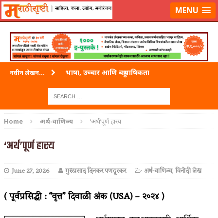
लॉग-इन करा
|
लेखक नोंदणी करा
MENU
भाषा, उच्चार आणि बहुभाषिकता
नवीन लेखन...
वारी विठ्ठलाची
ताम्र – एक अफलातून धातू (COPPER)
Home
अर्थ-वाणिज्य
‘अर्थ’पूर्ण हास्य
जेव्हा मी आडनांव बदलले
‘अर्थ’पूर्ण हास्य
अशी एक कविता लिहू इच्छिते
June 27, 2026
गुरुप्रसाद दिनकर पणदूरकर
अर्थ-वाणिज्य
,
विनोदी लेख
पाटलाची विहीर
शपथ
( पूर्वप्रसिद्धी : “वृत्त” दिवाळी अंक (USA) – २०२४ )
पुस्तके बदलायची आहेत तुम्हाला!