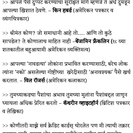
˃˃ आपले पैसे दुप्पट करण्याचा सुरक्षित मार्ग म्हणजे ते अर्धे दुमडून
आपल्या खिशात ठेवणे. –
किन हबर्ड
(अमेरिकन पत्रकार व
व्यंगचित्रकार)
˃˃ श्रीमंत कोण? जो समाधानी आहे तो….. आणि तो कुठे
सापडेल? ते कोणालाच माहित नाही –
बेंजामिन फ्रँकलिन
(
१८ व्या
शतकातील बहुआयामी अमेरिकन व्यक्तिमत्व)
˃˃ आपल्या ‘नावडत्या’ लोकांना प्रभावित करण्यासाठी, बरेच लोक
त्यांना ‘नको’ असलेल्या गोष्टींच्या खरेदीसाठी ‘अनावश्यक’ पैसे खर्च
करतात. –
विल रॉजर्स
(अमेरिकन कलाकार)
˃˃ तुमच्याकडचा पैशांचा अभाव तुमच्या मुलांना पैशांबद्दल जाणून
घ्यायला अधिक प्रेरित करतो –
कॅथरीन व्हाइटहॉर्न
(ब्रिटिश पत्रकार
व लेखिका)
˃˃ कोणीतरी माझे सर्व क्रेडिट कार्डस् चोरलेत पण मी त्याची तक्रार