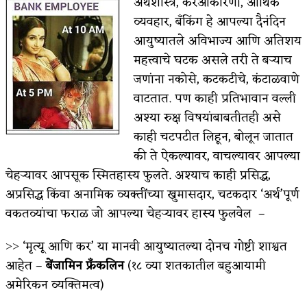
अर्थशास्त्र, करआकारणी, आर्थिक
व्यवहार, बँकिंग हे आपल्या दैनंदिन
किती घोषणांचा पाऊस होता
आयुष्यातले अविभाज्य आणि अतिशय
कसं हुईन तं हू माय…
महत्त्वाचे घटक असले तरी ते बऱ्याच
जणांना नकोसे, कटकटीचे, कंटाळवाणे
काळजाचे प्रेत
वाटतात. पण काही प्रतिभावान वल्ली
चमकदार चांदी
अश्या रुक्ष विषयांबाबतीतही असे
आदिवासींचा डॉक्टर, समाजसेवेचा ध्यास : डॉ. राहुल
काही चटपटीत लिहून, बोलून जातात
की ते ऐकल्यावर, वाचल्यावर आपल्या
जोशी
चेहऱ्यावर आपसूक स्मितहास्य फुलते. अश्याच काही प्रसिद्ध,
डेंग्यू: ताप उतरला म्हणजे धोका टळला असे नाही!
अप्रसिद्ध किंवा अनामिक व्यक्तींच्या खुमासदार, चटकदार ‘अर्थ’पूर्ण
वकतव्यांचा फराळ जो आपल्या चेहऱ्यावर हास्य फुलवेल –
४ जुलै – इतिहासात घडलेल्या महत्त्वाच्या घटना
˃˃ ‘मृत्यू आणि कर’ या मानवी आयुष्यातल्या दोनच गोष्टी शाश्वत
सुवर्ण – झळाळी
आहेत –
बेंजामिन फ्रँकलिन
(१८ व्या शतकातील बहुआयामी
‘अर्थ’पूर्ण हास्य
अमेरिकन व्यक्तिमत्व)
अष्टपैलू : खंडू रांगणेकर