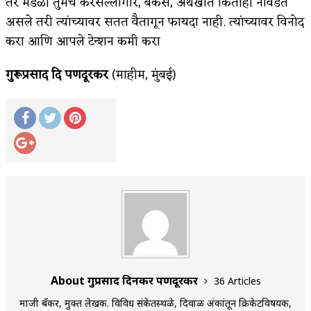
तर मंडळी तुमचे करसल्लागार, बँकर्स, अर्थखाते कितीही नावडते
असले तरी त्यांच्यावर सतत वैतागून फायदा नाही. त्यांच्यावर विनोद
करा आणि आपले टेन्शन कमी करा
गुरूप्रसाद दि पणदूरकर
(माहीम, मुंबई)
About गुरुप्रसाद दिनकर पणदूरकर
36 Articles
माजी बँकर, मुक्त लेखक. विविध संकेतस्थळे, दिवाळी अंकांतून क्रिकेटविषयक,