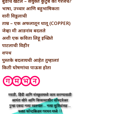
बुडीच खटलं – संयुक्त कुटुंब का गरजेचं?
भाषा, उच्चार आणि बहुभाषिकता
वारी विठ्ठलाची
ताम्र – एक अफलातून धातू (COPPER)
जेव्हा मी आडनांव बदलले
अशी एक कविता लिहू इच्छिते
पाटलाची विहीर
शपथ
पुस्तके बदलायची आहेत तुम्हाला!
किती घोषणांचा पाऊस होता