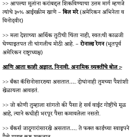
˃˃ आपल्या मुलांना करांबद्दल शिकविण्याचा उत्तम मार्ग म्हणजे
त्यांचे ३०% आईस्क्रीम खाणे –
बिल मरे
(अमेरिकन अभिनेता व
विनोदवीर)
˃˃ मला देशाच्या आर्थिक तुटीची चिंता नाही, स्वत:ची काळजी
घेण्याइतपत ती चांगलीच मोठी आहे. –
रोनाल्ड रेगन
(भूतपूर्व
अमेरिकन राष्ट्राध्यक्ष)
आणि आता काही अज्ञात
, निनावी, अनामिक व्यक्तींचे बोल :-
˃˃ बँका कॅसिनोसारख्या असतात….. दोघांनाही तुमच्या पैशांशी
खेळायला आवडतं.
˃˃ जो कोणी तुम्हाला सांगतो की पैसा हे सर्व वाईट गोष्टींचे मूळ
आहे, त्याने कधीही भरपूर पैसा कमावलेला नसतो.
˃˃ बँकर्स जादूगारांसारखे असतात….. ते फक्त कार्डच्या स्वाइपने
पैसे गायब करू शकतात.