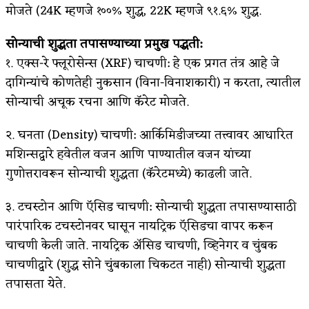
मोजते (24K म्हणजे १००% शुद्ध, 22K म्हणजे ९१.६% शुद्ध.
सोन्याची शुद्धता तपासण्याच्या प्रमुख पद्धती:
१. एक्स-रे फ्लूरोसेन्स (XRF) चाचणी: हे एक प्रगत तंत्र आहे जे
दागिन्यांचे कोणतेही नुकसान (विना-विनाशकारी) न करता, त्यातील
सोन्याची अचूक रचना आणि कॅरेट मोजते.
२. घनता (Density) चाचणी: आर्किमिडीजच्या तत्त्वावर आधारित
मशिन्सद्वारे हवेतील वजन आणि पाण्यातील वजन यांच्या
गुणोत्तरावरून सोन्याची शुद्धता (कॅरेटमध्ये) काढली जाते.
३. टचस्टोन आणि ऍसिड चाचणी: सोन्याची शुद्धता तपासण्यासाठी
पारंपारिक टचस्टोनवर घासून नायट्रिक ऍसिडचा वापर करून
चाचणी केली जाते. नायट्रिक ॲसिड चाचणी, व्हिनेगर व चुंबक
चाचणीद्वारे (शुद्ध सोने चुंबकाला चिकटत नाही) सोन्याची शुद्धता
तपासता येते.