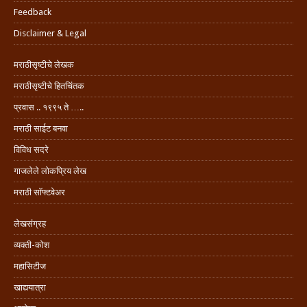
Feedback
Disclaimer & Legal
मराठीसृष्टीचे लेखक
मराठीसृष्टीचे हितचिंतक
प्रवास .. १९९५ ते …..
मराठी साईट बनवा
विविध सदरे
गाजलेले लोकप्रिय लेख
मराठी सॉफ्टवेअर
लेखसंग्रह
व्यक्ती-कोश
महासिटीज
खाद्ययात्रा