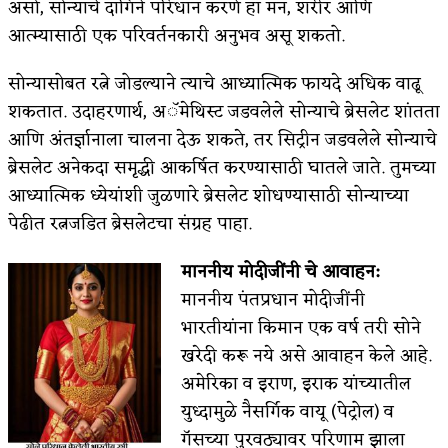
असो, सोन्याचे दागिने परिधान करणे हा मन, शरीर आणि
आत्म्यासाठी एक परिवर्तनकारी अनुभव असू शकतो.
सोन्यासोबत रत्ने जोडल्याने त्याचे आध्यात्मिक फायदे अधिक वाढू
शकतात. उदाहरणार्थ, अॅमेथिस्ट जडवलेले सोन्याचे ब्रेसलेट शांतता
आणि अंतर्ज्ञानाला चालना देऊ शकते, तर सिट्रीन जडवलेले सोन्याचे
ब्रेसलेट अनेकदा समृद्धी आकर्षित करण्यासाठी घातले जाते. तुमच्या
आध्यात्मिक ध्येयांशी जुळणारे ब्रेसलेट शोधण्यासाठी सोन्याच्या
पेढीत रत्नजडित ब्रेसलेटचा संग्रह पाहा.
माननीय मोदीजींनी चे आवाहन:
माननीय पंतप्रधान मोदीजींनी
भारतीयांना किमान एक वर्ष तरी सोने
खरेदी करू नये असे आवाहन केले आहे.
अमेरिका व इराण, इराक यांच्यातील
युध्दामुळे नैसर्गिक वायू (पेट्रोल) व
गॅसच्या पुरवठ्यावर परिणाम झाला