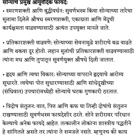
सोन्याचे प्रमुख आयुर्वेदिक फायदे:
• स्मरणशक्ती आणि बुद्धीवर्धन: सुवर्णभस्म किंवा सोन्याच्या तारेचा
मुलामा दिलेले औषध स्मरणशक्ती, एकाग्रता आणि मेंदूची
कार्यक्षमता वाढवण्यासाठी अत्यंत उपयुक्त मानले जाते.
• प्रतिकारशक्ती वाढवणे: सोन्याच्या सेवनामुळे शरीराचे बळ वाढते
आणि थकवा दूर होतो. लहान मुलांची प्रतिकारशक्ती वाढवण्यासाठी
त्यांना मध आणि तुपातून सुवर्णयुक्त औषधे दिली जातात.
• हृदय आणि त्वचा विकार: सोन्याच्या वापराने हृदयाचे आरोग्य
सुधारते. त्वचेचा पोत सुधारण्यासाठी आणि सांधेदुखीच्या
(संधिवात) उपचारांमध्येही सोन्याचे घटक गुणकारी ठरतात.
• त्रिदोष संतुलन: वात, पित्त आणि कफ या तिन्ही दोषांचे संतुलन
राखण्यासाठी सुवर्णभस्म फायदेशीर ठरते. सोने शरीरावर परिधान
केल्याचे अनेक फायदे आहेत. तत्कालीन लोकांना शास्त्रीय पद्धतीने
हे सांगितले असते तर त्यांना ते समजले नसते. म्हणूनच की काय