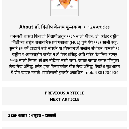
About डॉ. दिलीप केशव कुलकर्णी
124 Articles
वनस्पती शास्त्रात शिवाजी विद्यापीठातून १९८० साली पीएच. डी. आंतर राष्ट्रीय
कीर्तीच्या राष्ट्रीय रासायनिक प्रयोगशाळा,(NCL) पुणे येथे १९८१ साली रुजू.
सुमारे ३२ वर्षे झाडांचे उती संवर्धन या विषयामध्ये सखोल संशोधन. यामध्ये १२
राष्ट्रीय व आंतरराष्ट्रीय जर्नल मध्ये पेपर प्रसिद्ध अति वरिष्ठ वैज्ञानिक म्हणून
२०१३ साली निवृत्त. सोशल मीडिया मध्ये वावर. जवळ जवळ पन्नास पॉप्युलर
लेख लेख प्रसिद्ध. तसेच इतर विषयावरील वीस लेख प्रसिद्ध. वेंकटेश सुप्रभातम
चे दोन खंडात मराठी भाषांतराची पुस्तके प्रकाशित. mob. 9881204904
PREVIOUS ARTICLE
NEXT ARTICLE
3 COMMENTS ON सुवर्ण – झळाळी