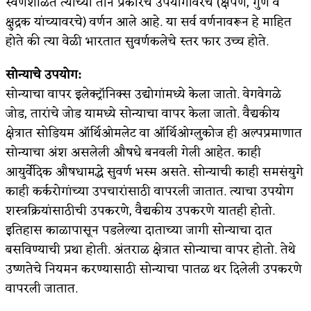
स्वर्णशाळेत त्याच्या तीन प्रकारचे उपयोगांवरचे (क्षेपण, गुण व
क्षुद्रक यांच्यावरचे) वर्णन आले आहे. या सर्व वर्णनावरून हे माहित
होते की त्या वेळी भारतात सुवर्णकलेचे स्तर फार उच्च होते.
सोन्याचे उपयोग:
सोन्याचा वापर इलेक्‍ट्रॉनिक्‍स उद्योगांमध्ये केला जातो. वेगवेगळे
जोड, तारांचे जोड यामध्ये सोन्याचा वापर केला जातो. वैद्यकीय
क्षेत्रात सोडियम ऑर्थिओमलेट वा ऑर्थिओग्लुकोज ही अल्पप्रमाणात
सोन्याचा अंश असलेली औषधे बनवली गेली आहेत. काही
आयुर्वेदिक औषधामद्धे सुवर्ण भस्म असते. सोन्याची काही समसंयुगे
काही कर्करोगांच्या उपचारांसाठी वापरली जातात. त्याचा उपयोग
शस्त्रक्रियांसाठीची उपकरणे, वैद्यकीय उपकरणे यातही होतो.
इतिहास काळापासून पडलेल्या दाताच्या जागी सोन्याचा दात
बसविण्याची प्रथा होती. अंतराळ क्षेत्रात सोन्याचा वापर होतो. तेथे
उष्णतेचे नियमन करण्यासाठी सोन्याचा पातळ थर दिलेली उपकरणे
वापरली जातात.