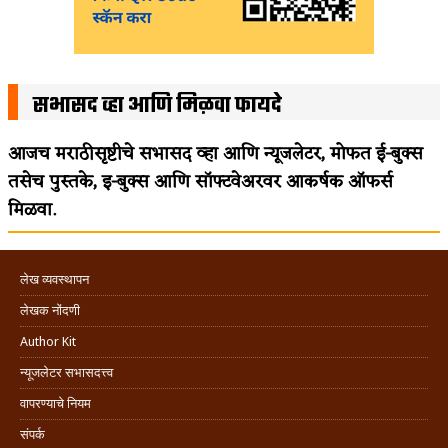
सभासद व्हा आणि मिळवा फायदे
आजच मराठीसृष्टीचे सभासद व्हा आणि न्यूजलेटर, मोफत ई-बुक्स
तसेच पुस्तके, इ-बुक्स आणि सॉफ्टवेअरवर आकर्षक ऑफर्स
मिळवा.
लेख व्यवस्थापन
लेखक नोंदणी
Author Kit
न्यूजलेटर सभासदत्त्व
वापरण्याचे नियम
संपर्क