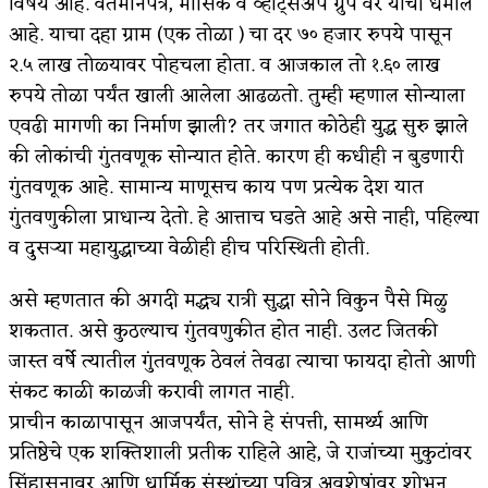
विषय आहे. वर्तमानपत्र, मासिके व व्हाट्सअँप ग्रुप वर याची धमाल
आहे. याचा दहा ग्राम (एक तोळा ) चा दर ७० हजार रुपये पासून
किती घोषणांचा पाऊस होता
२.५ लाख तोळ्यावर पोहचला होता. व आजकाल तो १.६० लाख
कसं हुईन तं हू माय…
रुपये तोळा पर्यंत खाली आलेला आढळतो. तुम्ही म्हणाल सोन्याला
एवढी मागणी का निर्माण झाली? तर जगात कोठेही युद्ध सुरु झाले
काळजाचे प्रेत
की लोकांची गुंतवणूक सोन्यात होते. कारण ही कधीही न बुडणारी
चमकदार चांदी
गुंतवणूक आहे. सामान्य माणूसच काय पण प्रत्येक देश यात
आदिवासींचा डॉक्टर, समाजसेवेचा ध्यास : डॉ. राहुल
गुंतवणुकीला प्राधान्य देतो. हे आत्ताच घडते आहे असे नाही, पहिल्या
व दुसऱ्या महायुद्धाच्या वेळीही हीच परिस्थिती होती.
जोशी
असे म्हणतात की अगदी मद्ध्य रात्री सुद्धा सोने विकुन पैसे मिळु
डेंग्यू: ताप उतरला म्हणजे धोका टळला असे नाही!
शकतात. असे कुठल्याच गुंतवणुकीत होत नाही. उलट जितकी
४ जुलै – इतिहासात घडलेल्या महत्त्वाच्या घटना
जास्त वर्षे त्यातील गुंतवणूक ठेवलं तेवढा त्याचा फायदा होतो आणी
संकट काळी काळजी करावी लागत नाही.
सुवर्ण – झळाळी
प्राचीन काळापासून आजपर्यंत, सोने हे संपत्ती, सामर्थ्य आणि
‘अर्थ’पूर्ण हास्य
प्रतिष्ठेचे एक शक्तिशाली प्रतीक राहिले आहे, जे राजांच्या मुकुटांवर
सिंहासनावर आणि धार्मिक संस्थांच्या पवित्र अवशेषांवर शोभून
अष्टपैलू : खंडू रांगणेकर