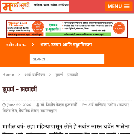
लॉग-इन करा
|
लेखक नोंदणी करा
MENU
भाषा, उच्चार आणि बहुभाषिकता
नवीन लेखन...
वारी विठ्ठलाची
ताम्र – एक अफलातून धातू (COPPER)
Home
अर्थ-वाणिज्य
सुवर्ण – झळाळी
जेव्हा मी आडनांव बदलले
सुवर्ण – झळाळी
अशी एक कविता लिहू इच्छिते
June 29, 2026
डॉ. दिलीप केशव कुलकर्णी
अर्थ-वाणिज्य
,
उद्योग / व्यापार
,
पाटलाची विहीर
विशेष लेख
,
वैचारिक लेखन
,
सामान्यज्ञान
शपथ
मागील वर्ष- सहा महिन्यापासून सोने हे सर्वात जास्त चर्चेत आलेला
पुस्तके बदलायची आहेत तुम्हाला!