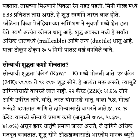
पडतात. ताम्रच्या मिश्रणाने पिवळा रंग गडद पडतो. मिनी गोल्ड मध्ये
8.33 प्रतिशत ताम्र असते. हे शुद्ध स्वर्णाने जास्त लाल होते.
प्लैटिनम किंवा पेलैडियमच्या सम्मिश्रण ने सुवर्णा मध्ये श्वेत छटा
येते. स्वर्ण अत्यंत कोमल धातु आहे. शुद्ध अवस्था मध्ये हे सर्वात
अधिक धातवर्ध्य (malleable) आणि तन्य (ductile) धातु आहे.
याला ठोकून ठोकून १०-५ मिमी पातळ वर्ख बनविले जाते.
सोन्याची शुद्धता कशी मोजतात?
सोन्याची शुद्धता ‘कॅरेट’ (Karat – K) मध्ये मोजली जाते. २४ कॅरेट
(24K): ९९.९% ते ९९.९९% शुद्ध सोने. हे अत्यंत मऊ असते, त्यामुळे
दागिन्यांसाठी वापरले जात नाही. २२ कॅरेट (22K): ९१.६% सोने
आणि उर्वरित तांबे, चांदी, जस्त यांसारखे धातू. याला ‘९१६ गोल्ड’
असेही म्हणतात आणि ते दागिन्यांसाठी वापरले जाते.१८, १४, १०
कॅरेट: यामध्ये सोन्याचे प्रमाण कमी (अनुक्रमे ७५%, ५८.३%,
४१.७%) असून इतर धातूंचे प्रमाण जास्त असते, जे दागिने अधिक
मजबूत बनवतात. शुद्ध सोने ओळखण्यासाठी भारतीय मानक ब्युरो