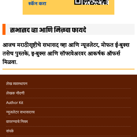
सभासद व्हा आणि मिळवा फायदे
आजच मराठीसृष्टीचे सभासद व्हा आणि न्यूजलेटर, मोफत ई-बुक्स
तसेच पुस्तके, इ-बुक्स आणि सॉफ्टवेअरवर आकर्षक ऑफर्स
मिळवा.
लेख व्यवस्थापन
लेखक नोंदणी
Author Kit
न्यूजलेटर सभासदत्त्व
वापरण्याचे नियम
संपर्क