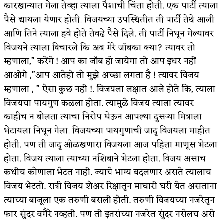
कारखान्यात गेला तेव्हा त्याला पैशाची चिंता होती. एक पार्टी त्याला
अपूर्ण कथा
पैसे द्यायला येणार होती. विजयच्या उपस्थितीत ती पार्टी तेथे आली
आणि तिने त्याला हवे होते तेवढे पैसे दिले. ती पार्टी निघून गेल्यावर
बुडीच खटलं – संयुक्त कुटुंब का गरजेचं?
विजयने त्याला विचारले कि अब मेरे जॉबका क्या? त्यावर तो
म्हणाला,” करेंगे ! आप का जॉब हो जायेगा तो आप इधर नहीं
आओगे ,”आप आतेहो तो मुझे अच्छा लगता है ! त्यावर विजय
म्हणाला , ” ऐसा कुछ नही !. विजयला लक्षात आले होते कि, त्याला
विजयचा पायगुण कळला होता. त्यामुळे विजय त्याला त्यावर
काहीच न बोलता त्याचा निरोप घेऊन आपल्या दुसऱ्या मित्राला
भेटायला निघून गेला. विजयच्या पायगुणाची जादू विजयला माहीत
होती. पण ती जादू ओळखणारा विजयला आज पहिला माणूस भेटला
होता. विजय त्याला त्याच्या नशिबाने भेटला होता. विजय असाच
कधीच कोणाला भेटत नाही. ज्याचे भाग्य बदलणार असते त्यालाच
विजय भेटतो. रात्री विजय शेअर रिक्षातून माघारी घरी येत असताना
त्याच्या बाजूला एक तरुणी बसली होती. तरुणी विजयच्या नजरेतून
फार सुंदर वगैरे नव्हती. पण ती इतरांच्या नजरेत सुंदर नसेलच असे