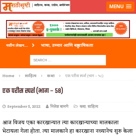
लॉग-इन करा
|
लेखक नोंदणी करा
MENU
भाषा, उच्चार आणि बहुभाषिकता
नवीन लेखन...
वारी विठ्ठलाची
ताम्र – एक अफलातून धातू (COPPER)
Home
साहित्य
कथा
एक परीस स्पर्श (भाग – ५८)
जेव्हा मी आडनांव बदलले
एक परीस स्पर्श (भाग – ५८)
अशी एक कविता लिहू इच्छिते
September 5, 2022
निलेश बामणे
कथा
,
साहित्य
पाटलाची विहीर
शपथ
आज विजय एका कारखान्यात त्या कारखान्याच्या मालकाला
भेटायला गेला होता. त्या मालकाने हा कारखाना नव्यानेच सुरु केला
पुस्तके बदलायची आहेत तुम्हाला!