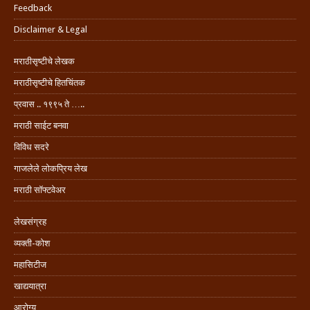
Feedback
Disclaimer & Legal
मराठीसृष्टीचे लेखक
मराठीसृष्टीचे हितचिंतक
प्रवास .. १९९५ ते …..
मराठी साईट बनवा
विविध सदरे
गाजलेले लोकप्रिय लेख
मराठी सॉफ्टवेअर
लेखसंग्रह
व्यक्ती-कोश
महासिटीज
खाद्ययात्रा
आरोग्य