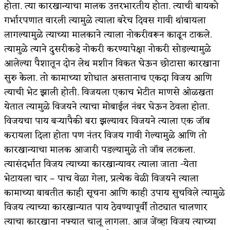
होता. त्या कारखान्याचा मालक उत्तरभारतीय होता. त्याची बायको
किती घोषणांचा पाऊस होता
गर्भारपणात वारली त्यामुळे त्याला बरेच दिवस गावी थांबायला
लागल्यामुळे त्याच्या मालकाने त्याला नोकरीवरून काढून टाकले.
कसं हुईन तं हू माय…
त्यामुळे त्याने दुसरीकडे नोकरी करण्यापेक्षा नोकरी सोडल्यामुळे
काळजाचे प्रेत
आलेल्या पैशातून दोन लेथ मशीन विकत घेऊन छोटासा कारखाना
सुरु केला. तो कामाच्या शोधात असतानाच एकदा विजय आणि
चमकदार चांदी
त्याची भेट झाली होती. विजयला एकाच भेटीत माणसे ओळखता
आदिवासींचा डॉक्टर, समाजसेवेचा ध्यास : डॉ. राहुल
येतात त्यामुळे विजयने त्याचा मोबाईल नंबर घेऊन ठेवला होता.
विजयचा पाय बऱ्यापैकी बरा झल्यावर विजयने त्याला एक जॉब
जोशी
करायला दिला होता पण नंतर विजय गावी गेल्यामुळे आणि तो
डेंग्यू: ताप उतरला म्हणजे धोका टळला असे नाही!
कारखान्याचा मालक आजारी पडल्यामुळे तो जॉब लटकला.
त्यासंदर्भात विजय त्याच्या कारखान्यावर त्याला जाता -येता
४ जुलै – इतिहासात घडलेल्या महत्त्वाच्या घटना
भेटायला चार – पाच वेळा गेला, प्रत्येक वेळी विजयने त्याला
सुवर्ण – झळाळी
कामाच्या बाबतीत काही सूचना आणि काही उपाय सुचविले त्यामुळे
विजय त्याच्या कारखान्यात पाय ठेवण्यापूर्वी तोट्यात चालणार
‘अर्थ’पूर्ण हास्य
त्याचा कारखाना नफ्यात चालू लागला. आज जेंव्हा विजय त्याच्या
अष्टपैलू : खंडू रांगणेकर