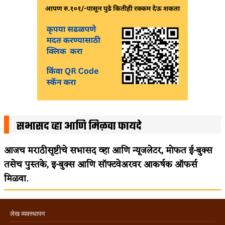
सभासद व्हा आणि मिळवा फायदे
आजच मराठीसृष्टीचे सभासद व्हा आणि न्यूजलेटर, मोफत ई-बुक्स
तसेच पुस्तके, इ-बुक्स आणि सॉफ्टवेअरवर आकर्षक ऑफर्स
मिळवा.
लेख व्यवस्थापन