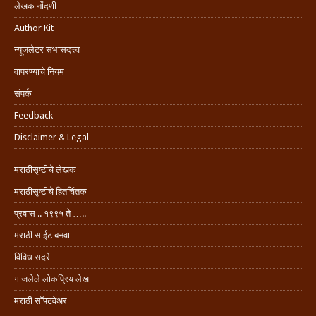
लेखक नोंदणी
Author Kit
न्यूजलेटर सभासदत्त्व
वापरण्याचे नियम
संपर्क
Feedback
Disclaimer & Legal
मराठीसृष्टीचे लेखक
मराठीसृष्टीचे हितचिंतक
प्रवास .. १९९५ ते …..
मराठी साईट बनवा
विविध सदरे
गाजलेले लोकप्रिय लेख
मराठी सॉफ्टवेअर