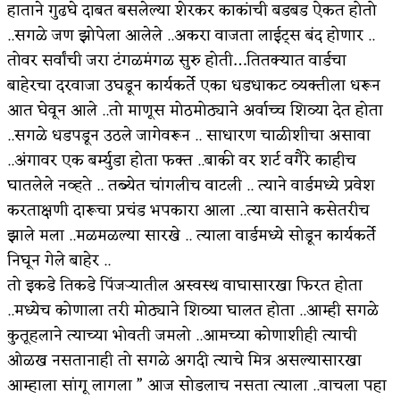
हाताने गुढघे दाबत बसलेल्या शेरकर काकांची बडबड ऐकत होतो
किती घोषणांचा पाऊस होता
..सगळे जण झोपेला आलेले ..अकरा वाजता लाईट्स बंद होणार ..
तोवर सर्वांची जरा टंगळमंगळ सुरु होती…तितक्यात वार्डचा
कसं हुईन तं हू माय…
बाहेरचा दरवाजा उघडून कार्यकर्ते एका धडधाकट व्यक्तीला धरून
काळजाचे प्रेत
आत घेवून आले ..तो माणूस मोठमोठ्याने अर्वाच्च शिव्या देत होता
..सगळे धडपडून उठले जागेवरून .. साधारण चाळीशीचा असावा
चमकदार चांदी
..अंगावर एक बर्म्युडा होता फक्त ..बाकी वर शर्ट वगैरे काहीच
आदिवासींचा डॉक्टर, समाजसेवेचा ध्यास : डॉ. राहुल
घातलेले नव्हते .. तब्येत चांगलीच वाटली .. त्याने वार्डमध्ये प्रवेश
करताक्षणी दारूचा प्रचंड भपकारा आला ..त्या वासाने कसेतरीच
जोशी
झाले मला ..मळमळल्या सारखे .. त्याला वार्डमध्ये सोडून कार्यकर्ते
डेंग्यू: ताप उतरला म्हणजे धोका टळला असे नाही!
निघून गेले बाहेर ..
तो इकडे तिकडे पिंजऱ्यातील अस्वस्थ वाघासारखा फिरत होता
४ जुलै – इतिहासात घडलेल्या महत्त्वाच्या घटना
..मध्येच कोणाला तरी मोठ्याने शिव्या घालत होता ..आम्ही सगळे
सुवर्ण – झळाळी
कुतूहलाने त्याच्या भोवती जमलो ..आमच्या कोणाशीही त्याची
ओळख नसतानाही तो सगळे अगदी त्याचे मित्र असल्यासारखा
‘अर्थ’पूर्ण हास्य
आम्हाला सांगू लागला ” आज सोडलाच नसता त्याला ..वाचला पहा
अष्टपैलू : खंडू रांगणेकर