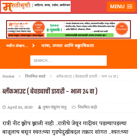
लॉग-इन करा
|
लेखक नोंदणी करा
MENU
भाषा, उच्चार आणि बहुभाषिकता
नवीन लेखन...
वारी विठ्ठलाची
ताम्र – एक अफलातून धातू (COPPER)
Home
नियमित सदरे
ब्लँकआउट ( बेवड्याची डायरी – भाग २४ वा )
जेव्हा मी आडनांव बदलले
ब्लँकआउट ( बेवड्याची डायरी – भाग २४ वा )
अशी एक कविता लिहू इच्छिते
April 26, 2020
तुषार पांडुरंग नातू
नियमित सदरे
पाटलाची विहीर
शपथ
रात्री नीट झोप झाली नाही ..रात्रीचे जेवून गादीवर पडल्यापडल्या
बाजूलाच बसून स्वत:च्या गुडघेदुखीबदल तक्रार सांगत ..स्वत:च्या
पुस्तके बदलायची आहेत तुम्हाला!