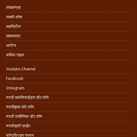
लेखसंग्रह
व्यक्ती-कोश
महासिटीज
खाद्ययात्रा
आरोग्य
कविता-गझल
Youtube Channel
Facebook
Instagram
मराठी क्लासिफाईड्स डॉट कॉम
मराठीबुक्स डॉट कॉम
मराठी साहित्यिक डॉट कॉम
मराठीसृष्टी प्राईम
फॉन्टफ्रिडम गमभन