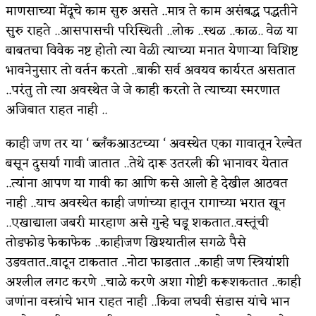
माणसाच्या मेंदूचे काम सुरु असते ..मात्र ते काम असंबद्ध पद्धतीने
सुरु राहते ..आसपासची परिस्थिती ..लोक ..स्थळ ..काळ.. वेळ या
बाबतचा विवेक नष्ट होतो त्या वेळी त्याच्या मनात येणाऱ्या विशिष्ट
भावनेनुसार तो वर्तन करतो ..बाकी सर्व अवयव कार्यरत असतात
..परंतु तो त्या अवस्थेत जे जे काही करतो ते त्याच्या स्मरणात
अजिबात राहत नाही ..
काही जण तर या ‘ ब्लँकआउटच्या ‘ अवस्थेत एका गावातून रेल्वेत
बसून दुसर्या गावी जातात ..तेथे दारू उतरली की भानावर येतात
..त्यांना आपण या गावी का आणि कसे आलो हे देखील आठवत
नाही ..याच अवस्थेत काही जणांच्या हातून रागाच्या भरात खून
..एखाद्याला जबरी मारहाण असे गुन्हे घडू शकतात..वस्तूंची
तोडफोड फेकाफेक ..काहीजण खिश्यातील सगळे पैसे
उडवतात..वाटून टाकतात ..नोटा फाडतात ..काही जण स्त्रियांशी
अश्लील लगट करणे ..चाळे करणे अशा गोष्टी करूशकतात ..काही
जणांना वस्त्रांचे भान राहत नाही ..किवा लघवी संडास यांचे भान