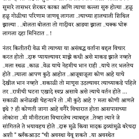
सुमारे तासभर शेरकर काका आणि त्याचा कल्ला सुरु होत्या ..हळू
हळू गोळीचा परिणाम जाणवू लागला ..त्याच्या हालचाली शिथिल
झाल्या . ..बोलता बोलता तो गादीवर आडवा झाला ..चक्क घोरू
लागला दहा मिनिटात .. !
नंतर कितीतरी वेळ मी त्याच्या या असंबद्ध वर्ताना बद्दल विचार
करत होतो ..दारू प्यायल्यावर माझे कधी असे माकड झाले नव्हते
..मला स्थळ ..काळ ..वेळ याचे नेहमीच भान राही ..याचे तर भलतेच
होते ..त्याला आपण कुठे आहोत ..आजूबाजूला कोण आहे याचे
देखील भान नव्हते ..सकाळी तो माणूस उठल्यावर त्याच्याकडे पहिले
तर ..रात्रीची घटना एखादे स्वप्न असावे असे त्याचे वर्तन होते …
सकाळी अनोळखी चेहऱ्याने तो ..मी कुठे आहे ? मला कोणी आणले
इथे ? ही कोणती जागा आहे वगैरे विचारात होता आसपासच्या
लोकांना ..मी माँनीटरला विचारलेच त्याबद्दल ..तेव्हा त्याने जे
सांगितले ते भयावहच होते ..दारू मुळे किवा मादक द्रव्यांमुळे बरेचदा
अशी ” ब्लँकआउट “ची अवस्था येवू शकते ..या अवस्थेत