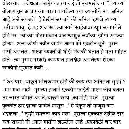
थोडक्यात ..कोथळाच बाहेर काढणार होतो हरामखोराचा “..त्याच्या
अपूर्ण कथा
बोलण्यातून आज मरता मरता वाचलेल्या त्या व्यक्तीचे नाव अनिल
आहे असे समजले ..हे देखील समजले की अनिल म्हणजे त्याच्या
बुडीच खटलं – संयुक्त कुटुंब का गरजेचं?
पत्नीचा भावू ..हे महाशय आपल्या साले साहेबांवर खूप संतापलेले
होते तर ..त्याच्या मोठमोठ्याने बोलण्यामुळे सर्वांच्या झोपा उडाल्या
होत्या ..असा कोणी नवीन वार्डात आला की एकदोन जुने ..पुराने
पापी असलेले ..अश्या व्यक्तीची थोडी फिरकी घेतात हे मला माहित
होते ..त्या नुसार मस्करी करण्यात हातखंडा असलेल्या शेरकर
काकांनी सुरवात केली …
.” अरे यार ..चाकूने भोसकणार होते की काय त्या अनिलला तुम्ही ?
..मग मजा नाही ..नुसत्या हाताने एकदोन फाईटी मारून जीव घेतला
तर जास्त चांगले असते..चाकूने काय ..कोणीही मरते ..नुसत्या
बुक्कीत ठार झाला पाहिजे माणूस ..” हे ऐकून तो माणूस जरा
भडकला ..” तुम्ही समजता काय मला ..नुसत्या बुक्कीत देखील ठार
करू शकतो मी ..लाल मातीत खेळलेला आहे ..एकावेळी चार चार