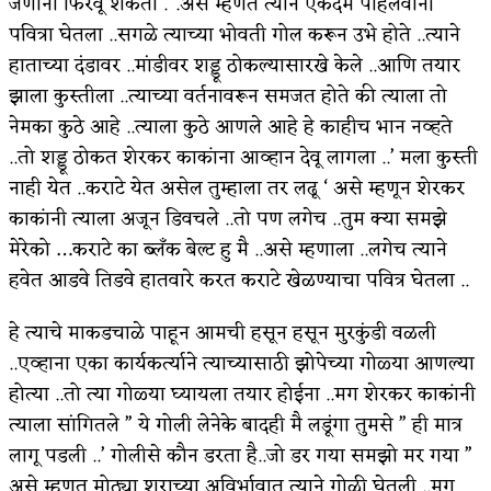
जणांना फिरवू शकतो .”.असे म्हणत त्याने एकदम पहिलवानी
पवित्रा घेतला ..सगळे त्याच्या भोवती गोल करून उभे होते ..त्याने
हाताच्या दंडावर ..मांडीवर शड्डू ठोकल्यासारखे केले ..आणि तयार
झाला कुस्तीला ..त्याच्या वर्तनावरून समजत होते की त्याला तो
नेमका कुठे आहे ..त्याला कुठे आणले आहे हे काहीच भान नव्हते
..तो शड्डू ठोकत शेरकर काकांना आव्हान देवू लागला ..’ मला कुस्ती
नाही येत ..कराटे येत असेल तुम्हाला तर लढू ‘ असे म्हणून शेरकर
काकांनी त्याला अजून डिवचले ..तो पण लगेच ..तुम क्या समझे
मेरेको …कराटे का ब्लँक बेल्ट हु मै ..असे म्हणाला ..लगेच त्याने
हवेत आडवे तिडवे हातवारे करत कराटे खेळण्याचा पवित्र घेतला ..
हे त्याचे माकडचाळे पाहून आमची हसून हसून मुरकुंडी वळली
..एव्हाना एका कार्यकर्त्याने त्याच्यासाठी झोपेच्या गोळ्या आणल्या
होत्या ..तो त्या गोळ्या घ्यायला तयार होईना ..मग शेरकर काकांनी
त्याला सांगितले ” ये गोली लेनेके बादही मै लडूंगा तुमसे ” ही मात्र
लागू पडली ..’ गोलीसे कौन डरता है..जो डर गया समझो मर गया ”
असे म्हणत मोठ्या शुराच्या अविर्भावात त्याने गोळी घेतली ..मग