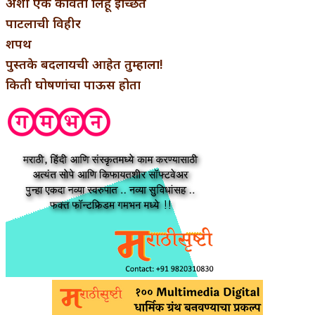
अशी एक कविता लिहू इच्छिते
पाटलाची विहीर
शपथ
पुस्तके बदलायची आहेत तुम्हाला!
किती घोषणांचा पाऊस होता