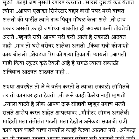
सुटते ..काही जण नुसती रडारड करतात ..सारखे दुखःचे कढ येतात
त्यांना ..आपण एखाद्या सिनेस्टार बद्दल कधी पेपर मध्ये वाचत
असतो की पार्टीत त्याने दारू पिवून गोंधळ केला असे ..तो हाच
प्रकार असतो .काही जणांच्या बाबतीत ही अवस्था कमी तीव्रतेची
असते ..म्हणजे रात्री आपण घरी कसे आलो हे सकाळी आठवत
नाही ..मात्र तो घरी बरोबर आलेला असतो ..किवा रात्री कोणाशी
काय बोललो ..शेवटचा पेग कोणत्या ठिकाणी प्यायलो ..आपली
गाडी किवा स्कूटर कुठे ठेवली आहे हे सगळे त्याला सकाळी
अजिबात आठवत आठवत नाही ..
अश्या अवस्थेत तो जे जे वर्तन करतो ते त्याला सकाळी सांगितले
तर तो कानावर हात ठेवतो ..मी असे काही केलेच नाही म्हणतो
..त्याला वाटते हे लोक आपण दारू सोडावी म्हणून उगाच भलते
सलते आरोप करत आहेत आपल्यावर ..माँनीटर सांगत असलेली
माहिती मला तंतोतंत पटली..मला देखील अनेकदा सकाळी रात्री
काय काय घडले याचा तपशील काही केल्या आठवत नसे ..अनेकदा
तर मी उठल्या उठल्या आपण स्कूटर बरोबर घरी आणली नाही नाही