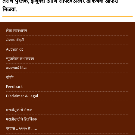
तसेच पुस्तके, इ-बुक्स आणि सॉफ्टवेअरवर आकर्षक ऑफर्स
मिळवा.
लेख व्यवस्थापन
लेखक नोंदणी
Author Kit
न्यूजलेटर सभासदत्त्व
वापरण्याचे नियम
संपर्क
Feedback
Disclaimer & Legal
मराठीसृष्टीचे लेखक
मराठीसृष्टीचे हितचिंतक
प्रवास .. १९९५ ते …..