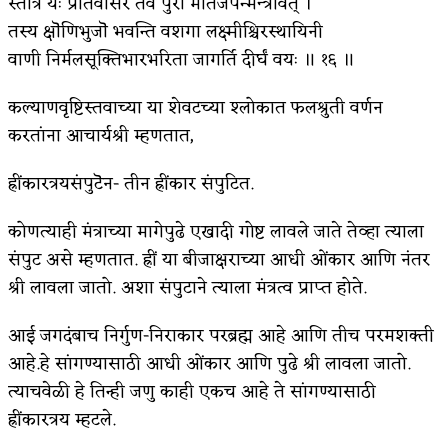
स्तोत्रं यः प्रतिवासरं तव पुरॊ मातर्जपॆन्मन्त्रवित् ।
तस्य क्षॊणिभुजॊ भवन्ति वशगा लक्ष्मीश्चिरस्थायिनी
किती घोषणांचा पाऊस होता
वाणी निर्मलसूक्तिभारभरिता जागर्ति दीर्घं वयः ॥ १६ ॥
कसं हुईन तं हू माय…
कल्याणवृष्टिस्तवाच्या या शेवटच्या श्लोकात फलश्रुती वर्णन
काळजाचे प्रेत
करतांना आचार्यश्री म्हणतात,
चमकदार चांदी
ह्रींकारत्रयसंपुटॆन- तीन ह्रींकार संपुटित.
आदिवासींचा डॉक्टर, समाजसेवेचा ध्यास : डॉ. राहुल
कोणत्याही मंत्राच्या मागेपुढे एखादी गोष्ट लावले जाते तेव्हा त्याला
जोशी
संपुट असे म्हणतात. ह्रीं या बीजाक्षराच्या आधी ओंकार आणि नंतर
डेंग्यू: ताप उतरला म्हणजे धोका टळला असे नाही!
श्री लावला जातो. अशा संपुटाने त्याला मंत्रत्व प्राप्त होते.
४ जुलै – इतिहासात घडलेल्या महत्त्वाच्या घटना
आई जगदंबाच निर्गुण-निराकार परब्रह्म आहे आणि तीच परमशक्ती
सुवर्ण – झळाळी
आहे.हे सांगण्यासाठी आधी ओंकार आणि पुढे श्री लावला जातो.
त्याचवेळी हे तिन्ही जणु काही एकच आहे ते सांगण्यासाठी
‘अर्थ’पूर्ण हास्य
ह्रींकारत्रय म्हटले.
अष्टपैलू : खंडू रांगणेकर