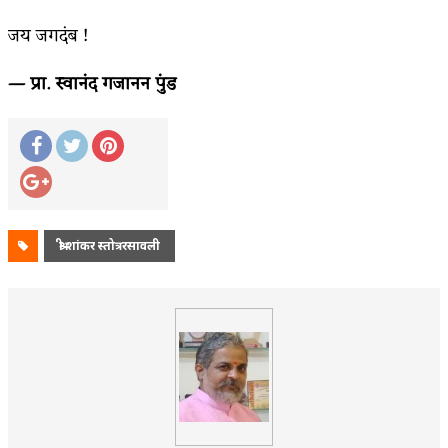
जय जगदंब !
— प्रा. स्वानंद गजानन पुंड
श्री शांकर स्तोत्ररसावली