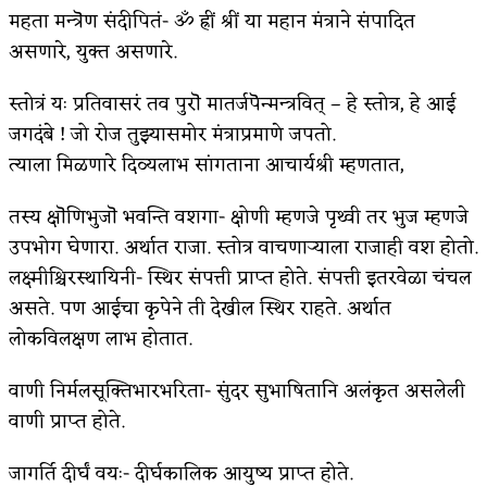
महता मन्त्रॆण संदीपितं- ॐ ह्रीं श्रीं या महान मंत्राने संपादित
अपूर्ण कथा
असणारे, युक्त असणारे.
बुडीच खटलं – संयुक्त कुटुंब का गरजेचं?
स्तोत्रं यः प्रतिवासरं तव पुरॊ मातर्जपॆन्मन्त्रवित् – हे स्तोत्र, हे आई
जगदंबे ! जो रोज तुझ्यासमोर मंत्राप्रमाणे जपतो.
त्याला मिळणारे दिव्यलाभ सांगताना आचार्यश्री म्हणतात,
तस्य क्षॊणिभुजॊ भवन्ति वशगा- क्षोणी म्हणजे पृथ्वी तर भुज म्हणजे
उपभोग घेणारा. अर्थात राजा. स्तोत्र वाचणाऱ्याला राजाही वश होतो.
लक्ष्मीश्चिरस्थायिनी- स्थिर संपत्ती प्राप्त होते. संपत्ती इतरवेळा चंचल
असते. पण आईचा कृपेने ती देखील स्थिर राहते. अर्थात
लोकविलक्षण लाभ होतात.
वाणी निर्मलसूक्तिभारभरिता- सुंदर सुभाषितानि अलंकृत असलेली
वाणी प्राप्त होते.
जागर्ति दीर्घं वयः- दीर्घकालिक आयुष्य प्राप्त होते.