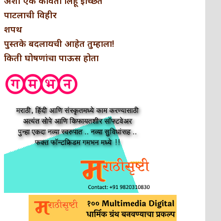
अशी एक कविता लिहू इच्छिते
पाटलाची विहीर
शपथ
पुस्तके बदलायची आहेत तुम्हाला!
किती घोषणांचा पाऊस होता