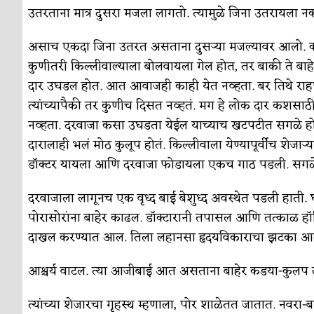
सुवर्ण – झळाळी
अर्थ-वाणिज्य
उतरताना मात्र दुसरा मजला लागतो. त्यामुळे जिना उतरायला न
‘अर्थ’पूर्ण हास्य
अर्थ-वाणिज्य
असाच एकदा जिना उतरत असताना दुसऱ्या मजल्यावर आलो. कोपऱ
अष्टपैलू : खंडू रांगणेकर
क्रिकेट
कुणीतरी किल्लीवाल्याला बोलवायला गेल होत, तर बाकी ते बाहेर
दार उघडल होत. आत आवाजही काही येत नव्हता. बर तिथे राहण
अपूर्ण कथा
कथा
त्यांच्यापैकी तर कुणीच दिसत नव्हतं. मग हे लोक दार कशस
बुडीच खटलं – संयुक्त कुटुंब का गरजेचं?
विशेष लेख
नव्हता. दरवाजा कसा उघडता येईल याच्याच खटपटीत सगळे होते.
दारालाही भलं मोठ कुलूप होतं. किल्लीवाला येण्यापूर्वीच शे
डॉक्टर यायला आणि दरवाजा फोडायला एकच गाठ पडली. सग
दरवाजाला लागूनच एक वृध्द बाई बेशुध्द अवस्थेत पडली हाती. 
पोरासोरांना बाहेर काढल. डॉक्टारानी तपासल आणि तत्काळ ह
दाखल करण्यात आल. तिला लहानसा हृदयविकाराचा झटका आलेल
आश्चर्य वाटल. त्या आजीबाई आत असताना बाहेर कडया-कुलप 
त्यांच्या शेजारचा गृहस्थ म्हणाला, पोर शाळेतत जातात. नव