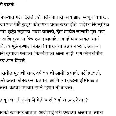
को वाटतो.
्यात गर्दी दिसली. शेजारी- पाजारी काय झाल म्हणून विचारल.
च भलं मोठै कुलूप फोडायचा प्रयत्न करत होते. बाहेरच सिक्युरिटी
ार कुटुंब लहानच. नवरा-बायको, दोन शाळेत जाणारी मुल. पण
ाठी आणि कुणाला विचारुन उघडताहेत. काहीच कळायला मार्ग
 त्यामुळे कुणाला काही विचारायचा प्रश्नच नव्हता. आतल्या
जाऱ्यानी दरवाजा फोडला. किल्लीवाला आला नाही, पण कॉलनीतील
ळेच आत शिरले.
घरातील मुलांची सत्तर वर्ष वयाची आजी असावी. गर्दी हटवली.
ॉस्पिटलला फोनकरुन कळवल. आणि त्या वृध्देला इस्पितळात
ा. वेळेवर उपचार झाले म्हणून ती वाचली.
लावून घरातील मंडळी गेली कशी? कोण उत्तर देणार?
रा-बायको कामावर जातात. आजीबाई घरी एकटया असतात. त्यांना