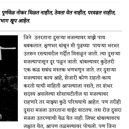
्णवेळ नोकर मिळत नाहीत, ठेवता येत नाहीत, परवडत नाहीत,
हाभाग खूप आहेत.
वात्रटिका
जिने उतरताना दुसऱ्या मजल्यावर माझे पाय
थबकतात. क्षणभर थांबून मी पुढच्या पायऱ्या भरभर
टिका
उतरुन रस्त्यावरील गर्दीत मिसळून जातो. त्या दुसऱ्या
मजल्यापासून दूर पळून जातो. थांबल्यावर कुठेतरी
एक कळ सबंध मस्तक भणभणून जाते. तर दुसऱ्या
मजल्यावर काय आहे, शेजारी कोण राहतो-काय
करतो याची माहिती आपल्याला नसते, तर शंभर
सदस्य असलेल्या सोसायटीतील या मजल्यावर
 जोशी
युवा-विश्व
राहणारे तर माझ्या कुठे परिचयाचे आहेत. पण तरीही
आरोग्य
दुसरा मजला उतरताना वाईट वाटतच. तस रोज दुसरा
मजला उतरण्याची वेळ येत नाही. लिफ्ट थांबल्यावरच
विशेष
लक्षात येत, आपण तळमल्यावर पोचलो. पण जिना