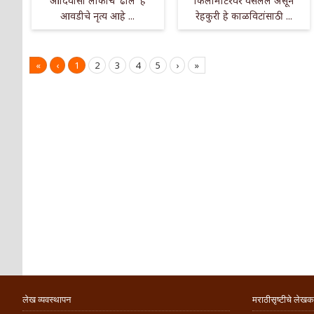
आदिवासी लोकांचे 'ढोल' हे
किलोमीटरवर वसलेले असून
आवडीचे नृत्य आहे ...
रेहकुरी हे काळविटांसाठी ...
«
‹
1
2
3
4
5
›
»
लेख व्यवस्थापन
मराठीसृष्टीचे लेखक