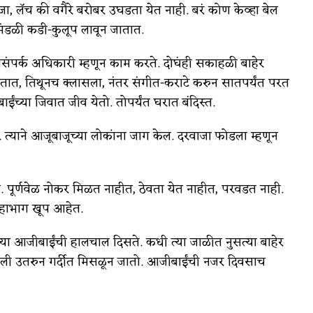
ा, लॅच की वगैरे बरोबर उघडता येत नाही. बरं कोण केव्हा बेल
मंडळी कडी-कुलूप लावून जातात.
ंपर्क अधिकारी म्हणून काम करते. दोघंही सकाहळी बाहेर
ातात, तिथूनच क्लासला, नंतर संगीत-कराटे करुन सातपर्यंत परत
ंच्या जिवात जीव येतो. तोपर्यंत घरात बंदिस्त.
याने आजूबाजूच्या लोकांना जाग केल. दरवाजा फोडला म्हणून
र्णवेळ नोकर मिळत नाहीत, ठेवता येत नाहीत, परवडत नाही.
 महाभाग खूप आहेत.
 आजीबाईंची हालचाल दिसते. कधी त्या जाळीत नुसत्या बाहेर
ली उतरुन गर्दीत मिसळून जातो. आजीबाईंची नजर दिवसाच