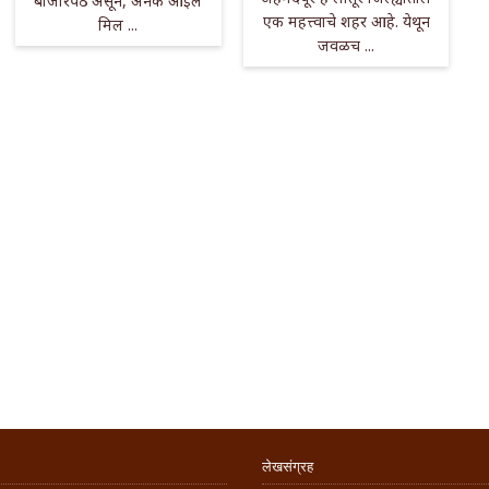
बाजारपेठ असून, अनेक ऑईल
एक महत्त्वाचे शहर आहे. येथून
मिल ...
जवळच ...
लेखसंग्रह