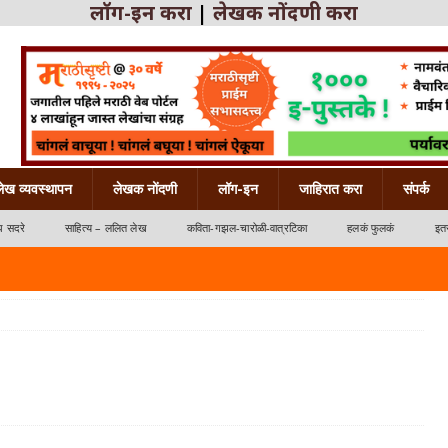
लॉग-इन करा
|
लेखक नोंदणी करा
लेख व्यवस्थापन
लेखक नोंदणी
लॉग-इन
जाहिरात करा
संपर्क
ध सदरे
साहित्य – ललित लेख
कविता-गझल-चारोळी-वात्रटिका
हलकं फुलकं
इतर
्रटिका