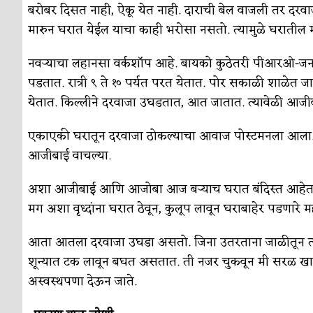
बरोबर दिसत नाही, ऐकू येत नाही. दाराची बेल वाजली तर दरवाज
मारुन घरात येईल याचा काही भरोसा नसतो. त्यामुळे घरातील 
नवऱ्याचा लहानसा वर्कशॉप आहे. बायको कुठेतरी पीआरओ-जनस
पडतात. रात्री ९ ते १० पर्यत परत येतात. पोर सकाळी शाळेत ज
येतात. किल्लीने दरवाजा उघडतात, आत जातात. त्यावेळी आजीबाई
एकाएकी घरातून दरवाजा ठोकल्याचा आवाज पोस्टमनला आला. त्
आजीबाई वाचल्या.
अशा आजीबाई आणि आजोबा आज बऱ्याच घरात बंदिस्त आहेत. पू
मग अशा वृध्दांना घरात ठेवून, कुलूप लावून घराबाहेर पडणारे
आता आतला दरवाजा उघडा असतो. जिना उतरताना जाळीतून त्या
शून्यात टक लावून बघत असतात. ती नजर चुकवून मी सरळ खा
अस्वस्थपणा देऊन जाते.