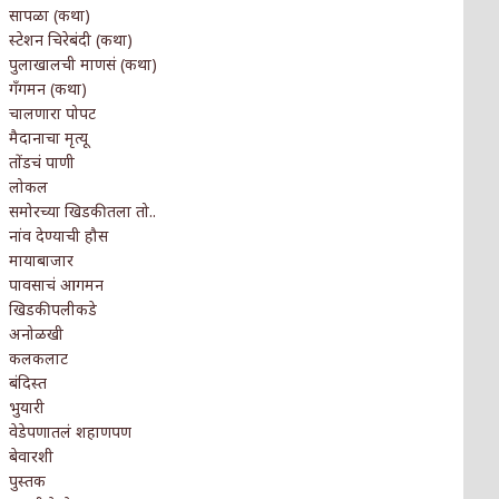
सापळा (कथा)
स्टेशन चिरेबंदी (कथा)
पुलाखालची माणसं (कथा)
गँगमन (कथा)
चालणारा पोपट
मैदानाचा मृत्यू
तोंडचं पाणी
लोकल
समोरच्या खिडकीतला तो..
नांव देण्याची हौस
मायाबाजार
पावसाचं आगमन
खिडकीपलीकडे
अनोळखी
कलकलाट
बंदिस्त
भुयारी
वेडेपणातलं शहाणपण
बेवारशी
पुस्तक