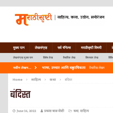
मुख्य पान
लेखसंग्रह
सर्व चॅनेल्स
मराठीसृष्टी विषयी
लेखसंग्रह मुख्य पान
विशेष लेख
वैचारिक लेख
विषयवार लेख
विवि
भाषा, उच्चार आणि बहुभाषिकता
नवीन लेखन...
वैचारिक लेखन
वारी विठ्ठलाची
कविता-गझल-चारोळी-वात्रटिका
Home
साहित्य
कथा
बंदिस्त
ताम्र – एक अफलातून धातू (COPPER)
आयुर्वेद
बंदिस्त
जेव्हा मी आडनांव बदलले
वैचारिक लेखन
अशी एक कविता लिहू इच्छिते
कविता-गझल-चारोळी-वात
June 16, 2022
प्रकाश बाळ जोशी
कथा
,
साहित्य