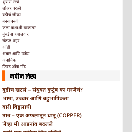
भुयारी रेल्वे
लोअर वरळी
घडीचं जीवन
बनवाबनवी
कला कशाशी खातात?
मुंबईचा हवालदार
संतप्त शहर
कोंडी
अंधार आणि उजेड
अनामिक
फिस्ट ऑफ गॉड
नवीन लेख
बुडीच खटलं – संयुक्त कुटुंब का गरजेचं?
भाषा, उच्चार आणि बहुभाषिकता
वारी विठ्ठलाची
ताम्र – एक अफलातून धातू (COPPER)
जेव्हा मी आडनांव बदलले