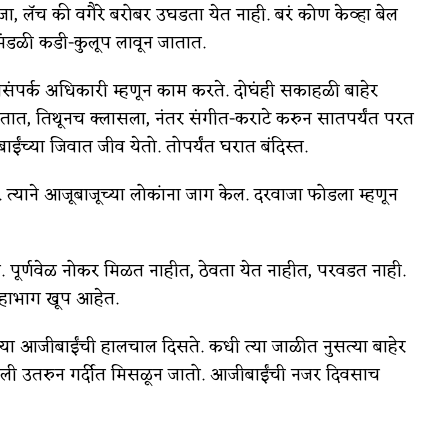
ा, लॅच की वगैरे बरोबर उघडता येत नाही. बरं कोण केव्हा बेल
मंडळी कडी-कुलूप लावून जातात.
ंपर्क अधिकारी म्हणून काम करते. दोघंही सकाहळी बाहेर
ातात, तिथूनच क्लासला, नंतर संगीत-कराटे करुन सातपर्यंत परत
ंच्या जिवात जीव येतो. तोपर्यंत घरात बंदिस्त.
याने आजूबाजूच्या लोकांना जाग केल. दरवाजा फोडला म्हणून
र्णवेळ नोकर मिळत नाहीत, ठेवता येत नाहीत, परवडत नाही.
 महाभाग खूप आहेत.
 आजीबाईंची हालचाल दिसते. कधी त्या जाळीत नुसत्या बाहेर
ली उतरुन गर्दीत मिसळून जातो. आजीबाईंची नजर दिवसाच