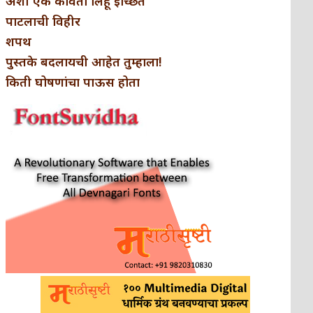
अशी एक कविता लिहू इच्छिते
पाटलाची विहीर
शपथ
पुस्तके बदलायची आहेत तुम्हाला!
किती घोषणांचा पाऊस होता