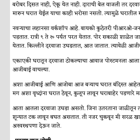
बरोबर दिसत नाही, ऐकू येत नाही. दाराची बेल वाजली तर दरवाज
मारुन घरात येईल याचा काही भरोसा नसतो. त्यामुळे घरातील 
नवऱ्याचा लहानसा वर्कशॉप आहे. बायको कुठेतरी पीआरओ-जनस
पडतात. रात्री ९ ते १० पर्यत परत येतात. पोर सकाळी शाळेत ज
येतात. किल्लीने दरवाजा उघडतात, आत जातात. त्यावेळी आजीबाई
एकाएकी घरातून दरवाजा ठोकल्याचा आवाज पोस्टमनला आला. त्
आजीबाई वाचल्या.
अशा आजीबाई आणि आजोबा आज बऱ्याच घरात बंदिस्त आहेत. पू
मग अशा वृध्दांना घरात ठेवून, कुलूप लावून घराबाहेर पडणारे
आता आतला दरवाजा उघडा असतो. जिना उतरताना जाळीतून त्या
शून्यात टक लावून बघत असतात. ती नजर चुकवून मी सरळ खा
अस्वस्थपणा देऊन जाते.