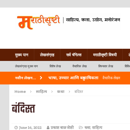
मुख्य पान
लेखसंग्रह
सर्व चॅनेल्स
मराठीसृष्टी विषयी
लेखसंग्रह मुख्य पान
विशेष लेख
वैचारिक लेख
विषयवार लेख
विवि
भाषा, उच्चार आणि बहुभाषिकता
नवीन लेखन...
वैचारिक लेखन
वारी विठ्ठलाची
कविता-गझल-चारोळी-वात्रटिका
Home
साहित्य
कथा
बंदिस्त
ताम्र – एक अफलातून धातू (COPPER)
आयुर्वेद
बंदिस्त
जेव्हा मी आडनांव बदलले
वैचारिक लेखन
अशी एक कविता लिहू इच्छिते
कविता-गझल-चारोळी-वात
June 16, 2022
प्रकाश बाळ जोशी
कथा
,
साहित्य