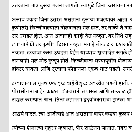
सुवर्ण – झळाळी
अर्थ-वाणिज्य
उतरताना मात्र दुसरा मजला लागतो. त्यामुळे जिना उतरायला न
‘अर्थ’पूर्ण हास्य
अर्थ-वाणिज्य
असाच एकदा जिना उतरत असताना दुसऱ्या मजल्यावर आलो. कोपऱ
अष्टपैलू : खंडू रांगणेकर
क्रिकेट
कुणीतरी किल्लीवाल्याला बोलवायला गेल होत, तर बाकी ते बाहेर
दार उघडल होत. आत आवाजही काही येत नव्हता. बर तिथे राहण
अपूर्ण कथा
कथा
त्यांच्यापैकी तर कुणीच दिसत नव्हतं. मग हे लोक दार कशस
बुडीच खटलं – संयुक्त कुटुंब का गरजेचं?
विशेष लेख
नव्हता. दरवाजा कसा उघडता येईल याच्याच खटपटीत सगळे होते.
दारालाही भलं मोठ कुलूप होतं. किल्लीवाला येण्यापूर्वीच शे
डॉक्टर यायला आणि दरवाजा फोडायला एकच गाठ पडली. सग
दरवाजाला लागूनच एक वृध्द बाई बेशुध्द अवस्थेत पडली हाती. 
पोरासोरांना बाहेर काढल. डॉक्टारानी तपासल आणि तत्काळ ह
दाखल करण्यात आल. तिला लहानसा हृदयविकाराचा झटका आलेल
आश्चर्य वाटल. त्या आजीबाई आत असताना बाहेर कडया-कुलप 
त्यांच्या शेजारचा गृहस्थ म्हणाला, पोर शाळेतत जातात. नव