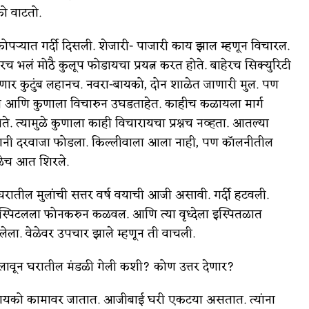
को वाटतो.
्यात गर्दी दिसली. शेजारी- पाजारी काय झाल म्हणून विचारल.
च भलं मोठै कुलूप फोडायचा प्रयत्न करत होते. बाहेरच सिक्युरिटी
ार कुटुंब लहानच. नवरा-बायको, दोन शाळेत जाणारी मुल. पण
ाठी आणि कुणाला विचारुन उघडताहेत. काहीच कळायला मार्ग
 त्यामुळे कुणाला काही विचारायचा प्रश्नच नव्हता. आतल्या
जाऱ्यानी दरवाजा फोडला. किल्लीवाला आला नाही, पण कॉलनीतील
ळेच आत शिरले.
घरातील मुलांची सत्तर वर्ष वयाची आजी असावी. गर्दी हटवली.
ॉस्पिटलला फोनकरुन कळवल. आणि त्या वृध्देला इस्पितळात
ा. वेळेवर उपचार झाले म्हणून ती वाचली.
लावून घरातील मंडळी गेली कशी? कोण उत्तर देणार?
रा-बायको कामावर जातात. आजीबाई घरी एकटया असतात. त्यांना