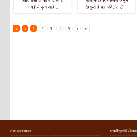
आदिवासी लोकांचे 'ढोल' हे
किलोमीटरवर वसलेले असून
आवडीचे नृत्य आहे ...
रेहकुरी हे काळविटांसाठी ...
«
‹
1
2
3
4
5
›
»
लेख व्यवस्थापन
मराठीसृष्टीचे लेखक