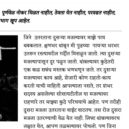
्णवेळ नोकर मिळत नाहीत, ठेवता येत नाहीत, परवडत नाहीत,
हाभाग खूप आहेत.
वात्रटिका
जिने उतरताना दुसऱ्या मजल्यावर माझे पाय
थबकतात. क्षणभर थांबून मी पुढच्या पायऱ्या भरभर
टिका
उतरुन रस्त्यावरील गर्दीत मिसळून जातो. त्या दुसऱ्या
मजल्यापासून दूर पळून जातो. थांबल्यावर कुठेतरी
एक कळ सबंध मस्तक भणभणून जाते. तर दुसऱ्या
मजल्यावर काय आहे, शेजारी कोण राहतो-काय
करतो याची माहिती आपल्याला नसते, तर शंभर
सदस्य असलेल्या सोसायटीतील या मजल्यावर
 जोशी
युवा-विश्व
राहणारे तर माझ्या कुठे परिचयाचे आहेत. पण तरीही
आरोग्य
दुसरा मजला उतरताना वाईट वाटतच. तस रोज दुसरा
मजला उतरण्याची वेळ येत नाही. लिफ्ट थांबल्यावरच
विशेष
लक्षात येत, आपण तळमल्यावर पोचलो. पण जिना