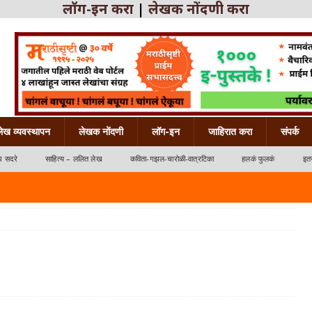
लॉग-इन करा
|
लेखक नोंदणी करा
लेख व्यवस्थापन
लेखक नोंदणी
लॉग-इन
जाहिरात करा
संपर्क
ध सदरे
साहित्य – ललित लेख
कविता-गझल-चारोळी-वात्रटिका
हलकं फुलकं
इतर
्रटिका