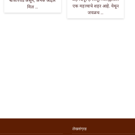
बाजारपेठ असून, अनेक ऑईल
एक महत्त्वाचे शहर आहे. येथून
मिल ...
जवळच ...
लेखसंग्रह