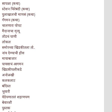
सापळा (कथा)
स्टेशन चिरेबंदी (कथा)
पुलाखालची माणसं (कथा)
गँगमन (कथा)
चालणारा पोपट
मैदानाचा मृत्यू
तोंडचं पाणी
लोकल
समोरच्या खिडकीतला तो..
नांव देण्याची हौस
मायाबाजार
पावसाचं आगमन
खिडकीपलीकडे
अनोळखी
कलकलाट
बंदिस्त
भुयारी
वेडेपणातलं शहाणपण
बेवारशी
पुस्तक