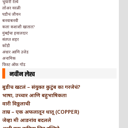
भुयारी रेल्वे
लोअर वरळी
घडीचं जीवन
बनवाबनवी
कला कशाशी खातात?
मुंबईचा हवालदार
संतप्त शहर
कोंडी
अंधार आणि उजेड
अनामिक
फिस्ट ऑफ गॉड
नवीन लेख
बुडीच खटलं – संयुक्त कुटुंब का गरजेचं?
भाषा, उच्चार आणि बहुभाषिकता
वारी विठ्ठलाची
ताम्र – एक अफलातून धातू (COPPER)
जेव्हा मी आडनांव बदलले