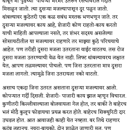
थांबून मी पुढच्या पायऱ्या भरभर उतरुन रस्त्यावरील गर्दीत
मिसळून जातो. त्या दुसऱ्या मजल्यापासून दूर पळून जातो.
अपूर्ण कथा
थांबल्यावर कुठेतरी एक कळ सबंध मस्तक भणभणून जाते. तर
बुडीच खटलं – संयुक्त कुटुंब का गरजेचं?
दुसऱ्या मजल्यावर काय आहे, शेजारी कोण राहतो-काय करतो
याची माहिती आपल्याला नसते, तर शंभर सदस्य असलेल्या
सोसायटीतील या मजल्यावर राहणारे तर माझ्या कुठे परिचयाचे
आहेत. पण तरीही दुसरा मजला उतरताना वाईट वाटतच. तस रोज
दुसरा मजला उतरण्याची वेळ येत नाही. लिफ्ट थांबल्यावरच लक्षात
येत, आपण तळमल्यावर पोचलो. पण जिना उतरताना मात्र दुसरा
मजला लागतो. त्यामुळे जिना उतरायला नको वाटतो.
असाच एकदा जिना उतरत असताना दुसऱ्या मजल्यावर आलो.
कोपऱ्यात गर्दी दिसली. शेजारी- पाजारी काय झाल म्हणून विचारल.
कुणीतरी किल्लीवाल्याला बोलवायला गेल होत, तर बाकी ते बाहेरच
भलं मोठै कुलूप फोडायचा प्रयत्न करत होते. बाहेरच सिक्युरिटी दार
उघडल होत. आत आवाजही काही येत नव्हता. बर तिथे राहणार
कुटुंब लहानच. नवरा-बायको, दोन शाळेत जाणारी मुल. पण