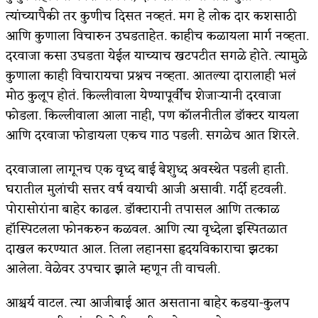
त्यांच्यापैकी तर कुणीच दिसत नव्हतं. मग हे लोक दार कशसाठी
आणि कुणाला विचारुन उघडताहेत. काहीच कळायला मार्ग नव्हता.
दरवाजा कसा उघडता येईल याच्याच खटपटीत सगळे होते. त्यामुळे
कुणाला काही विचारायचा प्रश्नच नव्हता. आतल्या दारालाही भलं
मोठ कुलूप होतं. किल्लीवाला येण्यापूर्वीच शेजाऱ्यानी दरवाजा
फोडला. किल्लीवाला आला नाही, पण कॉलनीतील डॉक्टर यायला
आणि दरवाजा फोडायला एकच गाठ पडली. सगळेच आत शिरले.
दरवाजाला लागूनच एक वृध्द बाई बेशुध्द अवस्थेत पडली हाती.
घरातील मुलांची सत्तर वर्ष वयाची आजी असावी. गर्दी हटवली.
पोरासोरांना बाहेर काढल. डॉक्टारानी तपासल आणि तत्काळ
हॉस्पिटलला फोनकरुन कळवल. आणि त्या वृध्देला इस्पितळात
दाखल करण्यात आल. तिला लहानसा हृदयविकाराचा झटका
आलेला. वेळेवर उपचार झाले म्हणून ती वाचली.
आश्चर्य वाटल. त्या आजीबाई आत असताना बाहेर कडया-कुलप