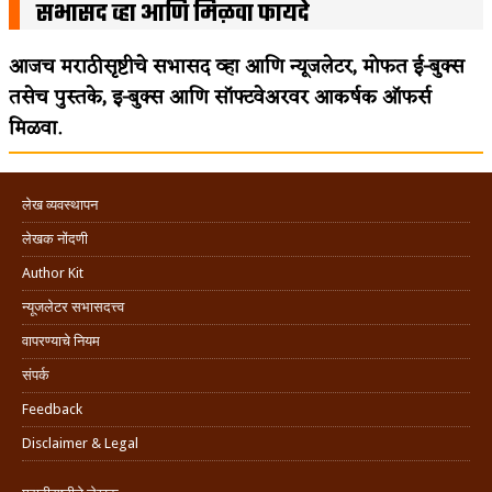
सभासद व्हा आणि मिळवा फायदे
आजच मराठीसृष्टीचे सभासद व्हा आणि न्यूजलेटर, मोफत ई-बुक्स
तसेच पुस्तके, इ-बुक्स आणि सॉफ्टवेअरवर आकर्षक ऑफर्स
मिळवा.
लेख व्यवस्थापन
लेखक नोंदणी
Author Kit
न्यूजलेटर सभासदत्त्व
वापरण्याचे नियम
संपर्क
Feedback
Disclaimer & Legal