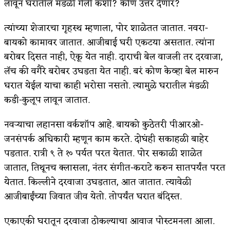
लावून घरातील मंडळी गेली कशी? कोण उत्तर देणार?
त्यांच्या शेजारचा गृहस्थ म्हणाला, पोर शाळेतत जातात. नवरा-
बायको कामावर जातात. आजीबाई घरी एकटया असतात. त्यांना
बरोबर दिसत नाही, ऐकू येत नाही. दाराची बेल वाजली तर दरवाजा,
लॅच की वगैरे बरोबर उघडता येत नाही. बरं कोण केव्हा बेल मारुन
घरात येईल याचा काही भरोसा नसतो. त्यामुळे घरातील मंडळी
कडी-कुलूप लावून जातात.
नवऱ्याचा लहानसा वर्कशॉप आहे. बायको कुठेतरी पीआरओ-
जनसंपर्क अधिकारी म्हणून काम करते. दोघंही सकाहळी बाहेर
पडतात. रात्री ९ ते १० पर्यत परत येतात. पोर सकाळी शाळेत
जातात, तिथूनच क्लासला, नंतर संगीत-कराटे करुन सातपर्यंत परत
येतात. किल्लीने दरवाजा उघडतात, आत जातात. त्यावेळी
आजीबाईंच्या जिवात जीव येतो. तोपर्यंत घरात बंदिस्त.
एकाएकी घरातून दरवाजा ठोकल्याचा आवाज पोस्टमनला आला.