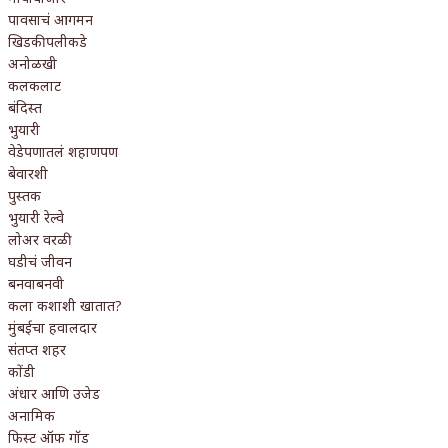
पावसाचं आगमन
खिडकीपलीकडे
अनोळखी
कलकलाट
बंदिस्त
भुयारी
वेडेपणातलं शहाणपण
बेवारशी
पुस्तक
भुयारी रेल्वे
लोअर वरळी
घडीचं जीवन
बनवाबनवी
कला कशाशी खातात?
मुंबईचा हवालदार
संतप्त शहर
कोंडी
अंधार आणि उजेड
अनामिक
फिस्ट ऑफ गॉड