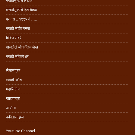
मराठीसृष्टीचे लेखक
मराठीसृष्टीचे हितचिंतक
प्रवास .. १९९५ ते …..
मराठी साईट बनवा
विविध सदरे
गाजलेले लोकप्रिय लेख
मराठी सॉफ्टवेअर
लेखसंग्रह
व्यक्ती-कोश
महासिटीज
खाद्ययात्रा
आरोग्य
कविता-गझल
Youtube Channel