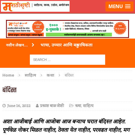
लॉग-इन करा
|
लेखक नोंदणी करा
MENU
भाषा, उच्चार आणि बहुभाषिकता
नवीन लेखन...
वारी विठ्ठलाची
ताम्र – एक अफलातून धातू (COPPER)
Home
साहित्य
कथा
बंदिस्त
जेव्हा मी आडनांव बदलले
बंदिस्त
अशी एक कविता लिहू इच्छिते
June 16, 2022
प्रकाश बाळ जोशी
कथा
,
साहित्य
पाटलाची विहीर
शपथ
अशा आजीबाई आणि आजोबा आज बऱ्याच घरात बंदिस्त आहेत.
पूर्णवेळ नोकर मिळत नाहीत, ठेवता येत नाहीत, परवडत नाहीत, मग
पुस्तके बदलायची आहेत तुम्हाला!