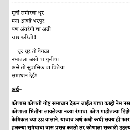
पाटलाची विहीर
कविता-गझल-चारोळी-वात्रटिका
मूर्ती समोरचा धूर
मना आवडे भरपूर
शपथ
कविता-गझल-चारोळी-वात्रटिका
पण अंतरंगी चा अग्नी
पुस्तके बदलायची आहेत तुम्हाला!
कविता-गझल-चारोळी-
राख करितो!!
किती घोषणांचा पाऊस होता
कविता-गझल-चारोळी-वात्र
धूर धूर तो वेगळा
कसं हुईन तं हू माय…
नभातला असो वा चुलीचा
परिचय आणि परिक्षणे
असे तो सुवासिक वा चितेचा
काळजाचे प्रेत
कविता-गझल-चारोळी-वात्रटिका
समाधान देई!!
चमकदार चांदी
अर्थ-वाणिज्य
अर्थ
–
आदिवासींचा डॉक्टर, समाजसेवेचा ध्यास : डॉ. राहुल
कोणास कोणती गोष्ट समाधान देऊन जाईल याचा काही नेम नसतो
डेंग्यू: ताप उतरला म्हणजे धोका टळला असे नाही!
कोणाला भिंतींना लावलेल्या नव्या रंगाचा. कोण गाडीतल्या डिझ
केमिकल च्या उग्र वासाने. याचाच अर्थ कधी कधी सवय ही फार 
४ जुलै – इतिहासात घडलेल्या महत्त्वाच्या घटना
दिन
हलक्या सुगंधाचा वास प्रसन्न करतो तर कोणाला सकाळी उठल्या