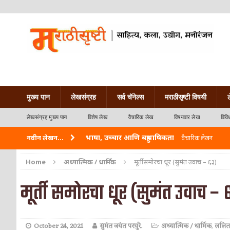
मुख्य पान
लेखसंग्रह
सर्व चॅनेल्स
मराठीसृष्टी विषयी
लेखसंग्रह मुख्य पान
विशेष लेख
वैचारिक लेख
विषयवार लेख
विवि
भाषा, उच्चार आणि बहुभाषिकता
नवीन लेखन...
वैचारिक लेखन
वारी विठ्ठलाची
कविता-गझल-चारोळी-वात्रटिका
Home
अध्यात्मिक / धार्मिक
मूर्ती समोरचा धूर (सुमंत उवाच – ६३)
ताम्र – एक अफलातून धातू (COPPER)
आयुर्वेद
मूर्ती समोरचा धूर (सुमंत उवाच – 
जेव्हा मी आडनांव बदलले
वैचारिक लेखन
अशी एक कविता लिहू इच्छिते
कविता-गझल-चारोळी-वात
October 24, 2021
सुमंत जयंत परचुरे.
अध्यात्मिक / धार्मिक
,
ललित