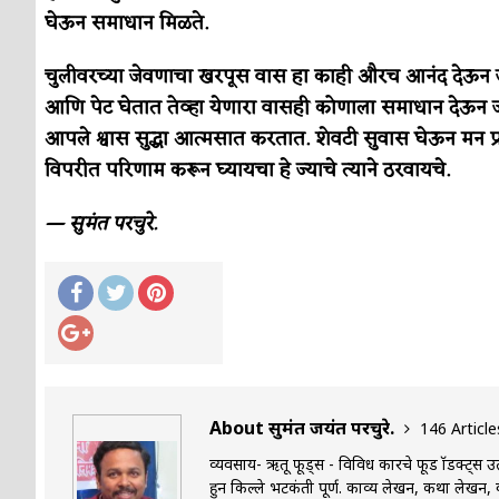
सुवर्ण – झळाळी
अर्थ-वाणिज्य
घेऊन समाधान मिळते.
‘अर्थ’पूर्ण हास्य
अर्थ-वाणिज्य
चुलीवरच्या जेवणाचा खरपूस वास हा काही औरच आनंद देऊन जा
अष्टपैलू : खंडू रांगणेकर
क्रिकेट
आणि पेट घेतात तेव्हा येणारा वासही कोणाला समाधान देऊन
आपले श्वास सुद्धा आत्मसात करतात. शेवटी सुवास घेऊन मन प्र
अपूर्ण कथा
कथा
विपरीत परिणाम करून घ्यायचा हे ज्याचे त्याने ठरवायचे.
बुडीच खटलं – संयुक्त कुटुंब का गरजेचं?
विशेष लेख
— सुमंत परचुरे.
About सुमंत जयंत परचुरे.
146 Article
व्यवसाय- ऋतू फूड्स - विविध प्रकारचे फूड प्रॉडक्ट्स 
हुन किल्ले भटकंती पूर्ण. काव्य लेखन, कथा लेखन,