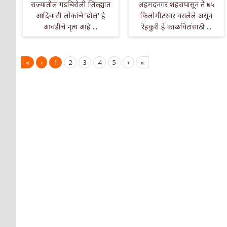
राज्यातील गडचिरोली जिल्ह्यात
अहमदनगर शहरापासून ते ७५
आदिवासी लोकांचे 'ढोल' हे
किलोमीटरवर वसलेले असून
आवडीचे नृत्य आहे ...
रेहकुरी हे काळविटांसाठी ...
«
‹
1
2
3
4
5
›
»