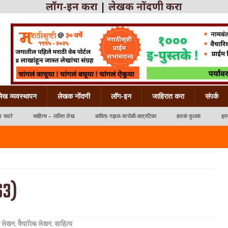
लॉग-इन करा
|
लेखक नोंदणी करा
लेख व्यवस्थापन
लेखक नोंदणी
लॉग-इन
जाहिरात करा
संपर्क
ध सदरे
साहित्य – ललित लेख
कविता-गझल-चारोळी-वात्रटिका
हलकं फुलकं
इतर
६३)
्रटिका
 लेखन
,
वैचारिक लेखन
,
साहित्य