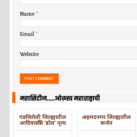
Name
*
Email
*
Website
महासिटीज…..ओळख महाराष्ट्राची
गडचिरोली जिल्ह्यातील
अहमदनगर जिल्ह्यातील
आदिवासींचे ‘ढोल’ नृत्य
कर्जत