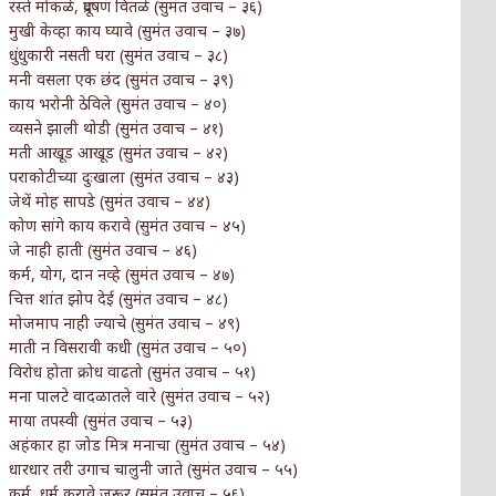
रस्ते मोकळे, प्रदूषण वितळे (सुमंत उवाच – ३६)
मुखी केव्हा काय घ्यावे (सुमंत उवाच – ३७)
धुंधुकारी नसती घरा (सुमंत उवाच – ३८)
मनी वसला एक छंद (सुमंत उवाच – ३९)
काय भरोनी ठेविले (सुमंत उवाच – ४०)
व्यसने झाली थोडी (सुमंत उवाच – ४१)
मती आखूड आखूड (सुमंत उवाच – ४२)
पराकोटीच्या दुःखाला (सुमंत उवाच – ४३)
जेथें मोह सापडे (सुमंत उवाच – ४४)
कोण सांगे काय करावे (सुमंत उवाच – ४५)
जे नाही हाती (सुमंत उवाच – ४६)
कर्म, योग, दान नव्हे (सुमंत उवाच – ४७)
चित्त शांत झोप देई (सुमंत उवाच – ४८)
मोजमाप नाही ज्याचे (सुमंत उवाच – ४९)
माती न विसरावी कधी (सुमंत उवाच – ५०)
विरोध होता क्रोध वाढतो (सुमंत उवाच – ५१)
मना पालटे वादळातले वारे (सुमंत उवाच – ५२)
माया तपस्वी (सुमंत उवाच – ५३)
अहंकार हा जोड मित्र मनाचा (सुमंत उवाच – ५४)
धारधार तरी उगाच चालुनी जाते (सुमंत उवाच – ५५)
कर्म, धर्म करावे जरूर (सुमंत उवाच – ५६)