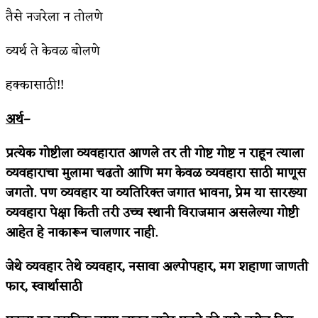
तैसे नजरेला न तोलणे
पुस्तके बदलायची आहेत तुम्हाला!
व्यर्थ ते केवळ बोलणे
किती घोषणांचा पाऊस होता
कसं हुईन तं हू माय…
हक्कासाठी!!
काळजाचे प्रेत
अर्थ
–
चमकदार चांदी
प्रत्येक गोष्टीला व्यवहारात आणले तर ती गोष्ट गोष्ट न राहून त्याला
आदिवासींचा डॉक्टर, समाजसेवेचा ध्यास : डॉ. राहुल
व्यवहाराचा मुलामा चढतो आणि मग केवळ व्यवहारा साठी माणूस
जगतो. पण व्यवहार या व्यतिरिक्त जगात भावना, प्रेम या सारख्या
जोशी
व्यवहारा पेक्षा किती तरी उच्च स्थानी विराजमान असलेल्या गोष्टी
डेंग्यू: ताप उतरला म्हणजे धोका टळला असे नाही!
आहेत हे नाकारून चालणार नाही.
४ जुलै – इतिहासात घडलेल्या महत्त्वाच्या घटना
जेथे व्यवहार तेथे व्यवहार, नसावा अल्पोपहार, मग शहाणा जाणती
फार, स्वार्थासाठी
सुवर्ण – झळाळी
‘अर्थ’पूर्ण हास्य