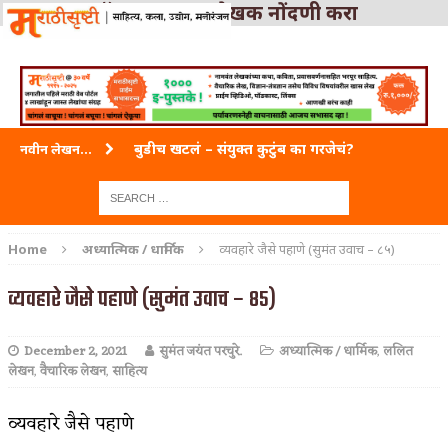
लॉग-इन करा
|
लेखक नोंदणी करा
बुडीच खटलं – संयुक्त कुटुंब का गरजेचं?
नवीन लेखन...
भाषा, उच्चार आणि बहुभाषिकता
वारी विठ्ठलाची
Home
अध्यात्मिक / धार्मिक
व्यवहारे जैसे पहाणे (सुमंत उवाच – ८५)
ताम्र – एक अफलातून धातू (COPPER)
व्यवहारे जैसे पहाणे (सुमंत उवाच – ८५)
जेव्हा मी आडनांव बदलले
December 2, 2021
सुमंत जयंत परचुरे.
अध्यात्मिक / धार्मिक
,
ललित
अशी एक कविता लिहू इच्छिते
लेखन
,
वैचारिक लेखन
,
साहित्य
पाटलाची विहीर
व्यवहारे जैसे पहाणे
शपथ