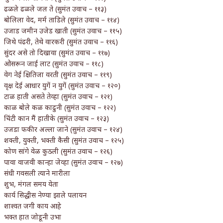
ढळले ढळले जल ते (सुमंत उवाच – ११३)
बोलिला वेद, मर्म ताडिले (सुमंत उवाच – ११४)
उजाड जमीन उजेड खाती (सुमंत उवाच – ११५)
जिथे पंढरी, तेथे वारकरी (सुमंत उवाच – ११६)
सुंदर असे तो दिखावा (सुमंत उवाच – ११७)
ओसरून जाई लाट (सुमंत उवाच – ११८)
वेग नेई क्षितिजा वरती (सुमंत उवाच – ११९)
वृक्ष देई आधार युगें न युगें (सुमंत उवाच – १२०)
टाळ हाती असते तेव्हा (सुमंत उवाच – १२१)
काळ बोले कळ काढुनी (सुमंत उवाच – १२२)
चिंटी कान मैं हातीके (सुमंत उवाच – १२३)
उजडा फकीर अल्ला जाने (सुमंत उवाच – १२४)
शक्ती, युक्ती, भक्ती कैसी (सुमंत उवाच – १२५)
कोण सांगे वेळ कुठली (सुमंत उवाच – १२६)
पावा वाजवी कान्हा जेव्हा (सुमंत उवाच – १२७)
संधी गवसली त्याने मारीला
शुभ, मंगल समय येता
कार्य सिद्धीस नेण्या झाले पलायन
शाश्वत जगी काय आहे
भक्त हात जोडूनी उभा