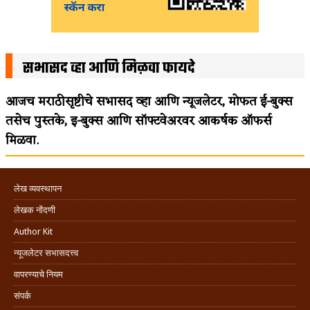
सभासद व्हा आणि मिळवा फायदे
आजच मराठीसृष्टीचे सभासद व्हा आणि न्यूजलेटर, मोफत ई-बुक्स
तसेच पुस्तके, इ-बुक्स आणि सॉफ्टवेअरवर आकर्षक ऑफर्स
मिळवा.
लेख व्यवस्थापन
लेखक नोंदणी
Author Kit
न्यूजलेटर सभासदत्त्व
वापरण्याचे नियम
संपर्क