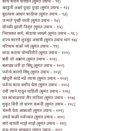
काय करावे परिधान (सुमंत उवाच – ९१)
खरडुनी अक्षरे पुन्हा पुन्हा (सुमंत उवाच – ९२)
बुडत्यास आधार काठीचा (सुमंत उवाच – ९३)
जन्मले पृथ्वी वरती (सुमंत उवाच – ९४)
सोनकी झाली निवृत्त (सुमंत उवाच – ९५)
निरासक्त कर्म, सोडावा स्वधर्म (सुमंत उवाच – ९६ )
राज्य कारणे लुडबुड असावी (सुमंत उवाच भाग ९७)
परिणाम कळों नये (सुमंत उवाच – ९९)
साठा करावा योग्यरितीने (सुमंत उवाच – १००)
प्रपंची जो अप्रमाण (सुमंत उवाच – १०१)
बलाढ्य जरी हा सिंधू (सुमंत उवाच – १०२)
पर्जन्ये कारणे सिंधु (सुमंत उवाच – १०३)
खोदुनी काढे मढे त्याचा (सुमंत उवाच – १०४)
पर्जन्य काल समीप येता (सुमंत उवाच – १०५)
उंची त्याने गाठून पाहिली (सुमंत उवाच – १०६)
पत सांभाळण्या तीर मारिला (सुमंत उवाच – १०७)
मुकुट शिरी तो धारण करूनी (सुमंत उवाच – १०८)
भरुनी येता आकाशी (सुमंत उवाच – १०९)
उमले कळी पर्जन्यात (सुमंत उवाच – ११०)
सारे म्हणती माझे माझे (सुमंत उवाच – १११)
शुभ-मंगल-सावधान (सुमंत उवाच – ११२)