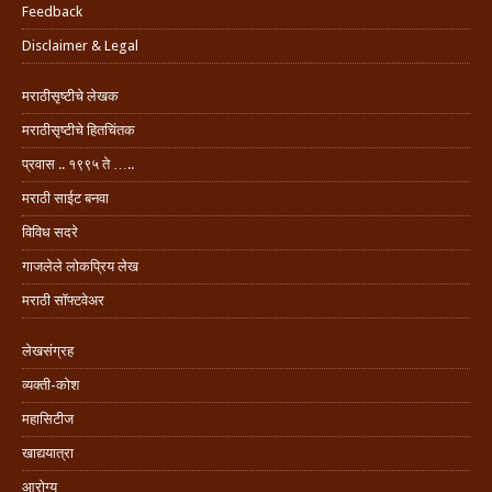
Feedback
Disclaimer & Legal
मराठीसृष्टीचे लेखक
मराठीसृष्टीचे हितचिंतक
प्रवास .. १९९५ ते …..
मराठी साईट बनवा
विविध सदरे
गाजलेले लोकप्रिय लेख
मराठी सॉफ्टवेअर
लेखसंग्रह
व्यक्ती-कोश
महासिटीज
खाद्ययात्रा
आरोग्य