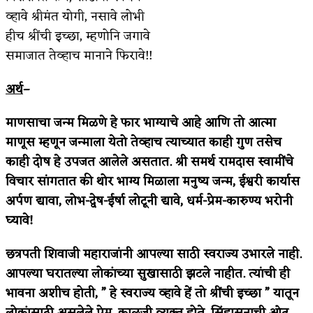
व्हावे श्रीमंत योगी, नसावे लोभी
किती घोषणांचा पाऊस होता
हीच श्रींची इच्छा, म्हणोनि जगावे
कसं हुईन तं हू माय…
समाजात तेव्हाच मानाने फिरावे!!
काळजाचे प्रेत
अर्थ
–
चमकदार चांदी
माणसाचा जन्म मिळणे हे फार भाग्याचे आहे आणि तो आत्मा
आदिवासींचा डॉक्टर, समाजसेवेचा ध्यास : डॉ. राहुल
माणूस म्हणून जन्माला येतो तेव्हाच त्याच्यात काही गुण तसेच
काही दोष हे उपजत आलेले असतात. श्री समर्थ रामदास स्वामींचे
जोशी
विचार सांगतात की थोर भाग्य मिळाला मनुष्य जन्म, ईश्वरी कार्यास
डेंग्यू: ताप उतरला म्हणजे धोका टळला असे नाही!
अर्पण द्यावा, लोभ-द्वेष-ईर्षा लोटूनी द्यावे, धर्म-प्रेम-कारुण्य भरोनी
घ्यावे!
४ जुलै – इतिहासात घडलेल्या महत्त्वाच्या घटना
सुवर्ण – झळाळी
छत्रपती शिवाजी महाराजांनी आपल्या साठी स्वराज्य उभारले नाही.
आपल्या घरातल्या लोकांच्या सुखासाठी झटले नाहीत. त्यांची ही
‘अर्थ’पूर्ण हास्य
भावना अशीच होती, ” हे स्वराज्य व्हावे हें तो श्रींची इच्छा ” यातून
अष्टपैलू : खंडू रांगणेकर
लोकांसाठी असलेले प्रेम, काळजी व्यक्त होते. सिंहासनाची ओढ