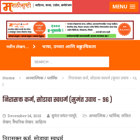
लॉग-इन करा
|
लेखक नोंदणी करा
MENU
भाषा, उच्चार आणि बहुभाषिकता
नवीन लेखन...
वारी विठ्ठलाची
ताम्र – एक अफलातून धातू (COPPER)
Home
अध्यात्मिक / धार्मिक
निरासक्त कर्म, सोडावा स्वधर्म (सुमंत उवाच – ९६
)
जेव्हा मी आडनांव बदलले
निरासक्त कर्म, सोडावा स्वधर्म (सुमंत उवाच – ९६ )
अशी एक कविता लिहू इच्छिते
पाटलाची विहीर
December 14, 2021
सुमंत जयंत परचुरे.
अध्यात्मिक / धार्मिक
,
ललित
लेखन
,
वैचारिक लेखन
,
साहित्य
शपथ
पुस्तके बदलायची आहेत तुम्हाला!
निरासक्त कर्म, सोडावा स्वधर्म