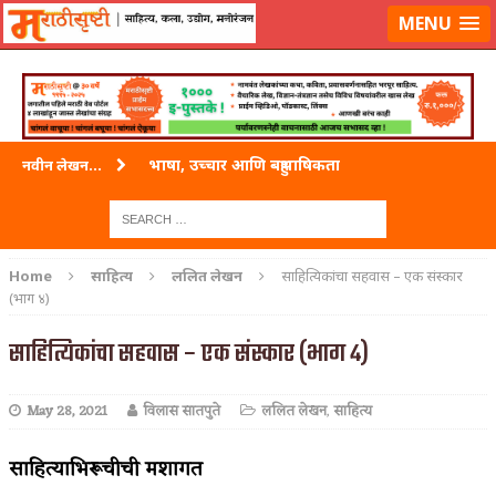
लॉग-इन करा
|
लेखक नोंदणी करा
MENU
भाषा, उच्चार आणि बहुभाषिकता
नवीन लेखन...
वारी विठ्ठलाची
ताम्र – एक अफलातून धातू (COPPER)
Home
साहित्य
ललित लेखन
साहित्यिकांचा सहवास – एक संस्कार
(भाग ४)
जेव्हा मी आडनांव बदलले
साहित्यिकांचा सहवास – एक संस्कार (भाग ४)
अशी एक कविता लिहू इच्छिते
पाटलाची विहीर
May 28, 2021
विलास सातपुते
ललित लेखन
,
साहित्य
शपथ
साहित्याभिरूचीची मशागत
पुस्तके बदलायची आहेत तुम्हाला!