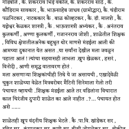
गोडबोले , कै. शंकरराव भिड़े वकील, कै. शंकरराव साठे , कै.
कौंडिराम सावकार , कै. भाऊसाहेब जाधव (ग्रामोद्धार), कै. चंडीराम
पळनिटकर , नाटककार कै . बाळ कोल्हटकर , कै. डॉ. मालशे , कै.
यज्ञेश्वर केळकर शास्त्री , कै . भाऊशास्त्री अभ्यंकर , कै . अनंतराव
कुलकर्णी , अण्णा कुलकर्णी , गजाननराव जोशी , शाळेतील शिक्षक
, विविध क्षेत्रातीलअनेक बहुश्रुत थोर माणसे मंडईला आली की
आमच्या दुकानात येत असत ..या सर्वांना देखील मला जवळून
पहाता आलं ! त्यांचा सहवासही लाभला .खुप खेळकर , हसरं ,
विनोदी , आणी समृद्ध वातावरण होतं .
मला असणाऱ्या शिक्षकांचीही तिथे ये जा असायची , एखादेवेळी
चुकुन शाळेच्या वेळेत मित्रबरोबर मैटिनी सिनेमाला गेलो तरी
पंचायत व्हायची ..शिक्षक मंडईला आले तर वडिलांना विचारात
काल चिरंजीव दुपारी शाळेत का आले नाहीत ..?… पंचायत होत
असे ……
शाळेतही खूप वंदनीय शिक्षक भेटले . कै .पा.वि. खांडेकर सर ,
द्रविड़ सर , कंग्राळकर सर, काणे सर, बीसी जोगळेकर सर , बोकील