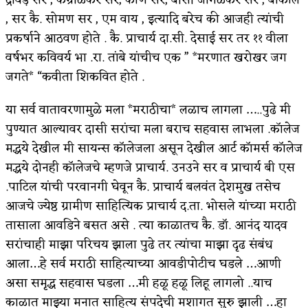
, सर कै. सोमण सर , एम वाय , इत्यादि बरेच की आजही त्यांची
प्रकर्षाने आठवण होते . कै. प्राचार्य दा.सी. देसाई सर तर ११ वीला
वर्षभर कविवर्य भा .रा. तांबे यांचीच एक ” *मरणात खरोखर जग
जगते* “कवीता शिकवित होते .
या सर्व वातावरणामुळे मला *मराठीचा* लळाच लागला …..पुढे मी
पुण्यात आल्यावर दासी सरांचा मला बराच सहवास लाभला .कॉलेज
मद्धये देखील मी सायन्स कॉलेजला असून देखील आर्ट कॉमर्स कॉलेज
मद्धये दोनही कॉलेजचे म्हणजे प्राचार्य. उनउने सर व प्राचार्य बी एस
.पाटिल यांची परवानगी घेवून कै. प्राचार्य बलवंत देशमुख तसेच
आजचे ज्येष्ठ ग्रामीण साहित्यिक प्राचार्य द.ता. भोसले यांच्या मराठी
तासाला आवडिने बसत असे . त्या काळातच कै. डॉ. आनंद यादव
सरांचाही माझा परिचय झाला पुढे तर त्यांचा माझा दृढ संबंध
आला…हे सर्व मराठी साहित्याच्या आवडीपोटीच घडले …आणी
असा समृद्ध सहवास घडला …मी हळू हळू लिहू लागलो ..याच
काळात माझ्या मनात साहित्य संपदेची मशागत सुरु झाली …हा