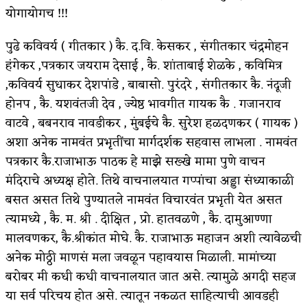
योगायोगच !!!
पुढे कविवर्य ( गीतकार ) कै. द.वि. केसकर , संगीतकार चंद्रमोहन
हंगेकर ,पत्रकार जयराम देसाई , कै. शांताबाई शेळके , कविमित्र
,कविवर्य सुधाकर देशपांडे , बाबासो. पुरंदरे , संगीतकार कै. नंदूजी
होनप , कै. यशवंतजी देव , ज्येष्ठ भावगीत गायक कै . गजानराव
वाटवे , बबनराव नावडीकर , मुंबईचे कै. सुरेश हळदणकर ( गायक )
अशा अनेक नामवंत प्रभृतींचा मार्गदर्शक सहवास लाभला . नामवंत
पत्रकार कै.राजाभाऊ पाठक हे माझे सख्खे मामा पुणे वाचन
मंदिराचे अध्यक्ष होते. तिथे वाचनालयात गप्पांचा अड्डा संध्याकाळी
बसत असत तिथे पुण्यातले नामवंत विचारवंत प्रभृती येत असत
त्यामध्ये , कै. म. श्री . दीक्षित , प्रो. हातवळणे , कै. दामुआण्णा
मालवणकर, कै.श्रीकांत मोघे. कै. राजाभाऊ महाजन अशी त्यावेळची
अनेक मोठ्ठी माणसं मला जवळून पहावयास मिळाली. मामांच्या
बरोबर मी कधी कधी वाचनालयात जात असे. त्यामुळे अगदी सहज
या सर्व परिचय होत असे. त्यातून नकळत साहित्याची आवडही