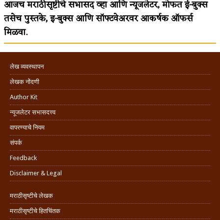
आजच मराठीसृष्टीचे सभासद व्हा आणि न्यूजलेटर, मोफत ई-बुक्स
तसेच पुस्तके, इ-बुक्स आणि सॉफ्टवेअरवर आकर्षक ऑफर्स
मिळवा.
लेख व्यवस्थापन
लेखक नोंदणी
Author Kit
न्यूजलेटर सभासदत्त्व
वापरण्याचे नियम
संपर्क
Feedback
Disclaimer & Legal
मराठीसृष्टीचे लेखक
मराठीसृष्टीचे हितचिंतक