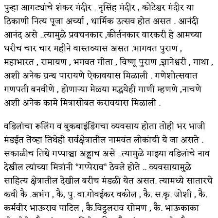
पुन्हा आगट्यांचे शंकर मंदीर . नृसिंह मंदीर , कोटेश्वर मंदीर या
अपूर्ण कथा
ठिकाणी नित्य पूजा अर्च्या , धार्मिक उत्सव होत असत . आनंदी
आनंद असे ..त्यामुळे प्रवचनकार ,कीर्तनकार वारकरी हे आमच्या
बुडीच खटलं – संयुक्त कुटुंब का गरजेचं?
घरीच चार चार महीने वास्तव्यास असत .भागवत पुराण ,
महाभारत , रामायण , भगवत गीता , विष्णू पुराण ,ज्ञानेश्वरी , गाथा ,
अशी अनेक ग्रन्थ पारायणे ऐकावयास मिळाली . गणेशोत्सवात
गणपती बनवीणे , होणाऱ्या मेळ्या मद्धयेही गाणी म्हणणे ,नाचणे
अशी अनेक कामे मित्रासोबत करावयास मिळाली .
वडिलांचा रूलिंग व बुकबाइंडिंगचा व्यवसाय होता तोही भर भाजी
मंडईत तेंव्हा तिथेही सर्वक्षेत्रातील नामवंत लोकांची ये जा असते .
सकाळीच तिथे गप्पाञ्चा अड्डाच असे ..त्यामुळे माझ्या वडिलांचे नाव
देखील त्यांच्या मित्रांनी *गप्पेराव* ठेवले होते .. व्यवसायामुळे
साहित्य क्षेत्रातील देखील बरीच मंडळी येत असत. त्यामध्ये सातारचे
कवी कै .अभंग , कै, पु. वा.गोवईकर वकील , कै. स.कृ. जोशी , कै.
कर्मवीर भाऊराव पाटिल , कै.विट्ठलराव सोमण , कै. भाऊकाका