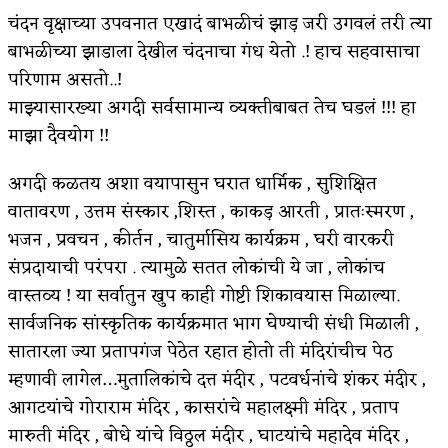
चंदन वृक्षाच्या उपवनात एखादं बाभळीचं झाड़ जरी उगवलं तरी त्या
किती घोषणांचा पाऊस होता
बाभळीच्या झाडाला देखील चंदनाचा गंध येतो .! हाच सहवासाचा
कसं हुईन तं हू माय…
परिणाम असतो..!
माझ्यासारख्या अगदी सर्वसामान्य व्यक्तीबाबत तेच घडलं !!! हा
काळजाचे प्रेत
माझा दैवयोग !!
चमकदार चांदी
अगदी कळतय अशा वयापासुन घरात धार्मिक , सुशिक्षित
आदिवासींचा डॉक्टर, समाजसेवेचा ध्यास : डॉ. राहुल
वातावरण , उत्तम संस्कार ,शिस्त , काकड़ आरती , प्रातःस्मरण ,
भजन , प्रवचन , कीर्तन , चातुर्मासिय कार्यक्रम , घरी वारकरी
जोशी
संप्रदायाची परंपरा . त्यामुळे सतत लोकांची ये जा , लोकांच
डेंग्यू: ताप उतरला म्हणजे धोका टळला असे नाही!
वास्तव्य ! या सर्वातुन खुप काही गोष्टी शिकावयास मिळाल्या.
४ जुलै – इतिहासात घडलेल्या महत्त्वाच्या घटना
सार्वजनिक सांस्कृतिक कार्यक्रमात भाग घेण्याची संधी मिळाली ,
सातारला ज्या प्रतापगंज पेठेत रहात होतो ती मंदिरांचीच पेठ
सुवर्ण – झळाळी
म्हणावी लागेल…मुतालिकांचे दत्त मंदीर , पटवर्धनांचे शंकर मंदीर ,
‘अर्थ’पूर्ण हास्य
आगटयांचे गोराराम मंदिर , कासरांचे महालक्ष्मी मंदिर , प्रताप
मारुती मंदिर , बोधे यांचे विठ्ठल मंदीर , घाटयांचे महादेव मंदिर ,
अष्टपैलू : खंडू रांगणेकर