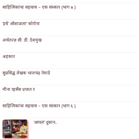
साहित्यिकांचा सहवास – एक संस्कार (भाग ७ )
किती घोषणांचा पाऊस होता
कसं हुईन तं हू माय…
‘इथे’ ओशाळला’ कोरोना
काळजाचे प्रेत
अर्थतज्ज्ञ सी. डी. देशमुख
चमकदार चांदी
अहंकार
आदिवासींचा डॉक्टर, समाजसेवेचा ध्यास : डॉ. राहुल
जोशी
सुप्रसिद्ध लेखक भालचंद्र नेमाडे
डेंग्यू: ताप उतरला म्हणजे धोका टळला असे नाही!
मीना व्हर्सेस प्रभात !!
४ जुलै – इतिहासात घडलेल्या महत्त्वाच्या घटना
साहित्यिकांचा सहवास – एक संस्कार (भाग ६ )
सुवर्ण – झळाळी
‘आपलं’ दुकान..
‘अर्थ’पूर्ण हास्य
अष्टपैलू : खंडू रांगणेकर