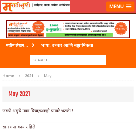
लॉग-इन करा
|
लेखक नोंदणी करा
MENU
भाषा, उच्चार आणि बहुभाषिकता
नवीन लेखन...
वारी विठ्ठलाची
ताम्र – एक अफलातून धातू (COPPER)
Home
2021
May
जेव्हा मी आडनांव बदलले
May 2021
अशी एक कविता लिहू इच्छिते
पाटलाची विहीर
जगणे अमुचे नका विचारू, आम्ही पाखरे भटकी !
शपथ
सांग मना काय राहिले
पुस्तके बदलायची आहेत तुम्हाला!