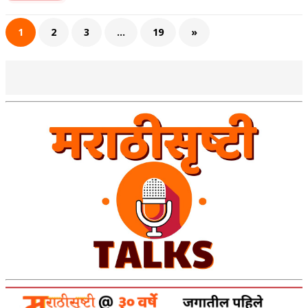
अपूर्ण कथा
1
2
3
…
19
»
बुडीच खटलं – संयुक्त कुटुंब का गरजेचं?