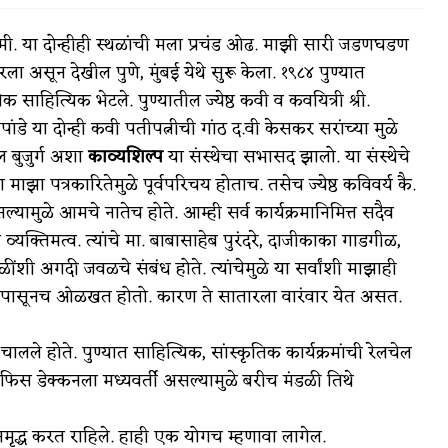
मी. या दोन्हीही स्थळांची मला प्रचंड ओढ. माझी सारी जडणघडण
 असून देखील पुणे, मुंबई येथे सुरू केला. १९८४ पुण्यात
ेक साहित्यिक भेटले. पुण्यातील ज्येष्ठ कवी व कवयित्री श्री.
वात्रटिका
पांडे या दोन्ही कवी पतीपत्नीची गांठ द.वी केसकर सरांच्या मुळे
ील बुजुर्ग अशा
काव्यशिल्प
या संस्थेचा सभासद झालो. या संस्थेचे
टिका
ांचा माझा पत्रकारितेमुळे पूर्वपरिचय होताच. तसेच ज्येष्ठ कविवर्य कै.
मुळे आमचे नातेच होते. आम्ही सर्व कार्यक्रमानिमित्त सदैव
 व्यक्तिमत्व. त्यांचे मा. बाबासाहेब पुरंदरे, दाजीकाका गाडगीळ,
ंशी अगदी जवळचे संबंध होते. त्यांचेमुळे या सर्वांशी माझाही
ल्यापासूनच ओळखत होतो. कारण ते सातारला वारंवार येत असत.
 जोशी
युवा-विश्व
े होते. पुण्यात साहित्यिक, सांस्कृतिक कार्यक्रमांची रेलचेल
आरोग्य
िस डेक्कनला मध्यवर्ती असल्यामुळे बरीच मंडळी तिथे
विशेष
द्ध करत राहिले. हाही एक योगच म्हणावा लागेल.