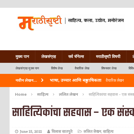
मुख्य पान
लेखसंग्रह
सर्व चॅनेल्स
मराठीसृष्टी विषयी
लेखसंग्रह मुख्य पान
विशेष लेख
वैचारिक लेख
विषयवार लेख
विवि
भाषा, उच्चार आणि बहुभाषिकता
नवीन लेखन...
वैचारिक लेखन
वारी विठ्ठलाची
कविता-गझल-चारोळी-वात्रटिका
Home
साहित्य
ललित लेखन
साहित्यिकांचा सहवास – एक संस्
ताम्र – एक अफलातून धातू (COPPER)
आयुर्वेद
साहित्यिकांचा सहवास – एक संस्
जेव्हा मी आडनांव बदलले
वैचारिक लेखन
अशी एक कविता लिहू इच्छिते
कविता-गझल-चारोळी-वात
June 15, 2021
विलास सातपुते
ललित लेखन
,
साहित्य