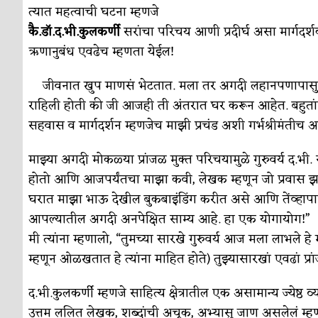
सुवर्ण – झळाळी
अर्थ-वाणिज्य
त्यात महत्वाची घटना म्हणजे
कै.डॉ.द.भी.कुलकर्णी
सरांचा परिचय आणी प्रदीर्घ असा मार्गदर्शक
‘अर्थ’पूर्ण हास्य
अर्थ-वाणिज्य
ऋणानुबंध एवढेच म्हणता येईल!
अष्टपैलू : खंडू रांगणेकर
क्रिकेट
जीवनात खुप माणसं भेटतात. मला तर अगदी लहानपणापासुन 
अपूर्ण कथा
कथा
राहिली होती की जी आजही ती अंतरात घर करून आहेत. बहुतांश
बुडीच खटलं – संयुक्त कुटुंब का गरजेचं?
सहवास व मार्गदर्शन म्हणजेच माझी प्रचंड अशी गर्भश्रीमंतीच आहे
विशेष लेख
माझ्या अगदी मोकळ्या प्रांजळ मुक्त परिचयामुळे गुरुवर्य द
होतो आणि आजपर्यंतचा माझा कवी, लेखक म्हणून जो प्रवास झाला
घरात माझा भाऊ देखील बुकबाइंडिंग करीत असे आणि तेंव्हापासू
आपल्यातील अगदी अनपेक्षित साम्य आहे. हा एक योगायोग!”
मी त्यांना म्हणालो, “तुमच्या सारखे गुरुवर्य आज मला लाभले हे म
म्हणून ओळखतात हे त्यांना माहित होते) तुझ्यासारखां एवढां 
द.भी.कुलकर्णी म्हणजे साहित्य क्षेत्रातील एक असामान्य ज्येष्ठ व्यक
उत्तम ललित लेखक, शब्दांची अचूक, अभ्यासु जाण असलेलं म्ह