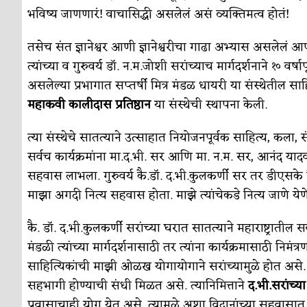
भविष्य जाणणारं! वाचासिद्धी असलेलं असं व्यक्तिमत्व होतं!
तसेच संत ज्ञानेश्वर आणी ज्ञानेश्वरीचा गाढा अभ्यास असलेलं 
त्यांच्या व गुरुवर्य डॉ. न.म.जोशी सरांच्याच मार्गदर्शनाने १० वर
असलेल्या प्रभागात सप्तर्षी मित्र मंडळ धायरी या संस्थेतील साहि
महाकवी कालीदास प्रतिष्ठान
या संस्थेची स्थापना केली.
त्या संस्थेचे सातत्याने उत्साहात नियोजनपूर्वक साहित्य, कला, सं
सर्वच कार्यक्रमांना मा.द.भी. सर आणि मा. न.म. सर, आनंद याद
सहवास लाभला. गुरुवर्य कै.डॉ. द.भी.कुलकर्णी सर तर डीएसके वि
माझा अगदी नित्य सहवास होता. माझे त्यांचेकडे नित्य जाणे येणे
कै. डॉ. द.भी.कुलकर्णी सरांच्या घरात सातत्याने महाराष्ट्राती
मंडळी त्यांच्या मार्गदर्शनासाठी तर त्यांना कार्यक्रमासाठी नि
साहित्यिकांची माझी ओळख योगायोगाने सरांच्यामुळे होत असे. त्य
सहभागी होण्याची संधी मिळत असे. त्यानिमित्ताने
द.भी.सरांच्य
प्रवासाचाही योग येत असे. त्यामुळे अशा विद्वानांच्या सहवा