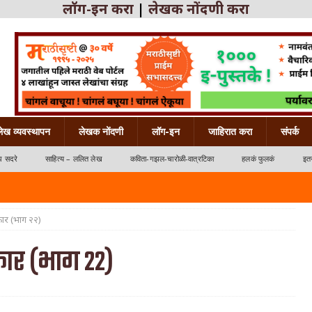
लॉग-इन करा
|
लेखक नोंदणी करा
लेख व्यवस्थापन
लेखक नोंदणी
लॉग-इन
जाहिरात करा
संपर्क
ध सदरे
साहित्य – ललित लेख
कविता-गझल-चारोळी-वात्रटिका
हलकं फुलकं
इतर
कार (भाग २२)
कार (भाग २२)
्रटिका