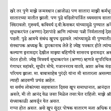
पाटलाची विहीर
कविता-गझल-चारोळी-वात्रटिका
खरे तर पुणे माझे जन्मस्थान (आजोळ) पण सातारा माझी कर्मभू
सातारच्या मातीत झाली. पण पुढे वडिलोपार्जित व्यवसाय सातारला
शपथ
कविता-गझल-चारोळी-वात्रटिका
स्थिरावलो. गुरुवर्य, कविवर्य द.वी.केसकर यांच्यामुळे पुण्यात अन
पुस्तके बदलायची आहेत तुम्हाला!
कविता-गझल-चारोळी-
सुधाकरपंत (अण्णा) देशपांडे आणि त्यांच्या पत्नी निर्मलाताई देश
पडली. पुढे आमचे संबंध खुपच दृढावले. त्यांच्यामुळे मी पुण्यात
किती घोषणांचा पाऊस होता
कविता-गझल-चारोळी-वात्र
संस्थापक अध्यक्ष कै. द्वारकानाथ लेले हे ज्येष्ठ पत्रकार होते त्य
कसं हुईन तं हू माय…
परिचय आणि परिक्षणे
कल्याण इनामदार देखील माझ्या बहिणीचे सासरच इनामदार असल्या
भेटत होतो. ज्येष्ठ मित्रवर्य सुधाकरपंत (अण्णा) म्हणजे सुपरिचित
काळजाचे प्रेत
कविता-गझल-चारोळी-वात्रटिका
गंगाधर महांबरे, सुधीर मोघे, गजाननराव वाटवे, अशा अनेक मंडळी
चमकदार चांदी
अर्थ-वाणिज्य
परिचय झाला. मा. बाबासाहेब पुरंदरे यांना मी सातारला अस
त्याही आठवणी प्रचंड आहेत.
आदिवासींचा डॉक्टर, समाजसेवेचा ध्यास : डॉ. राहुल
या सर्वच लोकांच्या सहवासात दिवस खूप समाधानात, आनंदात चालल
डेंग्यू: ताप उतरला म्हणजे धोका टळला असे नाही!
असते, मी तो आनंद वेळ जसा मिळेल तसा.घेत राहिलो. माझे ऑफ
संध्याकाळी आवर्जून येत असत.
४ जुलै – इतिहासात घडलेल्या महत्त्वाच्या घटना
दिन
गप्पा होत असत. असे खूप सुंदर पोषक वातारण मला अधिक समृ