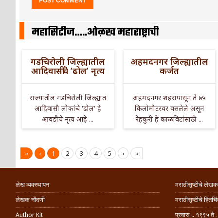
महासिटीज…..ओळख महाराष्ट्राची
गडचिरोली जिल्ह्यातील
अहमदनगर जिल्ह्यातील
आदिवासींचे ‘ढोल’ नृत्य
कर्जत
राज्यातील गडचिरोली जिल्ह्यात
अहमदनगर शहरापासून ते ७५
आदिवासी लोकांचे 'ढोल' हे
किलोमीटरवर वसलेले असून
आवडीचे नृत्य आहे ...
रेहकुरी हे काळविटांसाठी ...
«
‹
1
2
3
4
5
›
»
लेख व्यवस्थापन
मराठीसृष्टीचे लेखक
लेखक नोंदणी
मराठीसृष्टीचे हितच
Author Kit
प्रवास .. १९९५ ते 