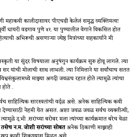
आणी महाकवी कालीदासावर पीएचडी केलेलं समृद्ध व्यक्तिमत्व!
्षापूर्वी धायरी वडगाव पुणे ४१. या पुण्यातील वेगाने विकसित होत
त्याची अभिरूची असणाऱ्या ज्येष्ठ मित्रांच्या सहकार्याने मी
स्कृती या सुंदर विषयाला अनुषंगुन कार्यक्रम सुरु होवू लागले. त्या
व सर यांची मोलाची साथ लाभली. त्या निमित्ताने या सर्वांचाच सतत
श्वसंकुलामध्ये माझ्या अगदी जवळच रहात होते त्यामुळे त्यांचा
 होते .
ल सर्वच साहित्यिक सारस्वतांची वर्दळ असे. अनेक साहित्यिक कवी
मंत्रण देण्यासाठी नेहमी येत असत. अशा जवळ जवळ सर्वच व्यक्तीन्ची,
ामुळे द.भी .सरांच्या बरोबर मला त्यांच्या कार्यक्रमात बरेच वेळा
ा तसेच न.म. जोशी सरांच्या सोबत
अनेक ठिकाणी माझाही
सात खुप काही शिकण्यास मिळत असे.