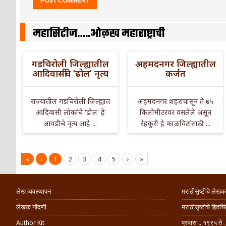
महासिटीज…..ओळख महाराष्ट्राची
गडचिरोली जिल्ह्यातील
अहमदनगर जिल्ह्यातील
आदिवासींचे ‘ढोल’ नृत्य
कर्जत
राज्यातील गडचिरोली जिल्ह्यात
अहमदनगर शहरापासून ते ७५
आदिवासी लोकांचे 'ढोल' हे
किलोमीटरवर वसलेले असून
आवडीचे नृत्य आहे ...
रेहकुरी हे काळविटांसाठी ...
«
‹
1
2
3
4
5
›
»
लेख व्यवस्थापन
मराठीसृष्टीचे लेखक
लेखक नोंदणी
मराठीसृष्टीचे हितच
Author Kit
प्रवास .. १९९५ ते 