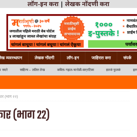
लॉग-इन करा
|
लेखक नोंदणी करा
लेख व्यवस्थापन
लेखक नोंदणी
लॉग-इन
जाहिरात करा
संपर्क
ध सदरे
साहित्य – ललित लेख
कविता-गझल-चारोळी-वात्रटिका
हलकं फुलकं
इतर
कार (भाग २२)
कार (भाग २२)
्रटिका