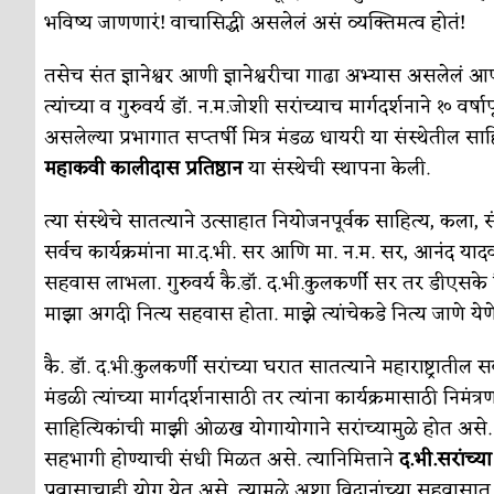
भविष्य जाणणारं! वाचासिद्धी असलेलं असं व्यक्तिमत्व होतं!
तसेच संत ज्ञानेश्वर आणी ज्ञानेश्वरीचा गाढा अभ्यास असलेलं 
त्यांच्या व गुरुवर्य डॉ. न.म.जोशी सरांच्याच मार्गदर्शनाने १० वर
असलेल्या प्रभागात सप्तर्षी मित्र मंडळ धायरी या संस्थेतील साहि
महाकवी कालीदास प्रतिष्ठान
या संस्थेची स्थापना केली.
त्या संस्थेचे सातत्याने उत्साहात नियोजनपूर्वक साहित्य, कला, सं
सर्वच कार्यक्रमांना मा.द.भी. सर आणि मा. न.म. सर, आनंद याद
सहवास लाभला. गुरुवर्य कै.डॉ. द.भी.कुलकर्णी सर तर डीएसके वि
माझा अगदी नित्य सहवास होता. माझे त्यांचेकडे नित्य जाणे येणे
कै. डॉ. द.भी.कुलकर्णी सरांच्या घरात सातत्याने महाराष्ट्राती
मंडळी त्यांच्या मार्गदर्शनासाठी तर त्यांना कार्यक्रमासाठी नि
साहित्यिकांची माझी ओळख योगायोगाने सरांच्यामुळे होत असे. त्य
सहभागी होण्याची संधी मिळत असे. त्यानिमित्ताने
द.भी.सरांच्य
प्रवासाचाही योग येत असे. त्यामुळे अशा विद्वानांच्या सहवा