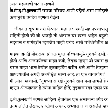
सुवर्ण – झळाळी
अर्थ-वाणिज्य
त्यात महत्वाची घटना म्हणजे
कै.डॉ.द.भी.कुलकर्णी
सरांचा परिचय आणी प्रदीर्घ असा मार्गदर्शक
‘अर्थ’पूर्ण हास्य
अर्थ-वाणिज्य
ऋणानुबंध एवढेच म्हणता येईल!
अष्टपैलू : खंडू रांगणेकर
क्रिकेट
जीवनात खुप माणसं भेटतात. मला तर अगदी लहानपणापासुन 
अपूर्ण कथा
कथा
राहिली होती की जी आजही ती अंतरात घर करून आहेत. बहुतांश
बुडीच खटलं – संयुक्त कुटुंब का गरजेचं?
सहवास व मार्गदर्शन म्हणजेच माझी प्रचंड अशी गर्भश्रीमंतीच आहे
विशेष लेख
माझ्या अगदी मोकळ्या प्रांजळ मुक्त परिचयामुळे गुरुवर्य द
होतो आणि आजपर्यंतचा माझा कवी, लेखक म्हणून जो प्रवास झाला
घरात माझा भाऊ देखील बुकबाइंडिंग करीत असे आणि तेंव्हापासू
आपल्यातील अगदी अनपेक्षित साम्य आहे. हा एक योगायोग!”
मी त्यांना म्हणालो, “तुमच्या सारखे गुरुवर्य आज मला लाभले हे म
म्हणून ओळखतात हे त्यांना माहित होते) तुझ्यासारखां एवढां 
द.भी.कुलकर्णी म्हणजे साहित्य क्षेत्रातील एक असामान्य ज्येष्ठ व्यक
उत्तम ललित लेखक, शब्दांची अचूक, अभ्यासु जाण असलेलं म्ह