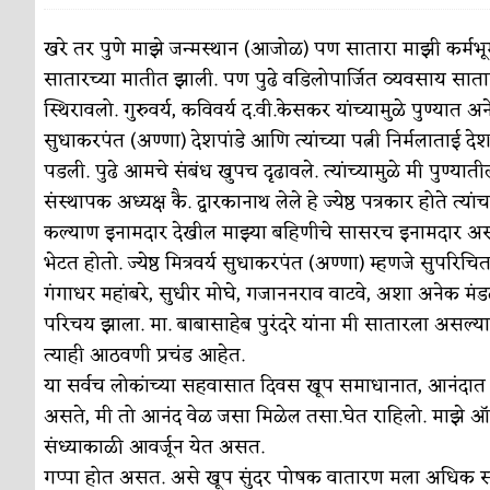
पाटलाची विहीर
कविता-गझल-चारोळी-वात्रटिका
खरे तर पुणे माझे जन्मस्थान (आजोळ) पण सातारा माझी कर्मभू
सातारच्या मातीत झाली. पण पुढे वडिलोपार्जित व्यवसाय सातारला
शपथ
कविता-गझल-चारोळी-वात्रटिका
स्थिरावलो. गुरुवर्य, कविवर्य द.वी.केसकर यांच्यामुळे पुण्यात अन
पुस्तके बदलायची आहेत तुम्हाला!
कविता-गझल-चारोळी-
सुधाकरपंत (अण्णा) देशपांडे आणि त्यांच्या पत्नी निर्मलाताई देश
पडली. पुढे आमचे संबंध खुपच दृढावले. त्यांच्यामुळे मी पुण्यात
किती घोषणांचा पाऊस होता
कविता-गझल-चारोळी-वात्र
संस्थापक अध्यक्ष कै. द्वारकानाथ लेले हे ज्येष्ठ पत्रकार होते त्य
कसं हुईन तं हू माय…
परिचय आणि परिक्षणे
कल्याण इनामदार देखील माझ्या बहिणीचे सासरच इनामदार असल्या
भेटत होतो. ज्येष्ठ मित्रवर्य सुधाकरपंत (अण्णा) म्हणजे सुपरिचित
काळजाचे प्रेत
कविता-गझल-चारोळी-वात्रटिका
गंगाधर महांबरे, सुधीर मोघे, गजाननराव वाटवे, अशा अनेक मंडळी
चमकदार चांदी
अर्थ-वाणिज्य
परिचय झाला. मा. बाबासाहेब पुरंदरे यांना मी सातारला अस
त्याही आठवणी प्रचंड आहेत.
आदिवासींचा डॉक्टर, समाजसेवेचा ध्यास : डॉ. राहुल
या सर्वच लोकांच्या सहवासात दिवस खूप समाधानात, आनंदात चालल
डेंग्यू: ताप उतरला म्हणजे धोका टळला असे नाही!
असते, मी तो आनंद वेळ जसा मिळेल तसा.घेत राहिलो. माझे ऑफ
संध्याकाळी आवर्जून येत असत.
४ जुलै – इतिहासात घडलेल्या महत्त्वाच्या घटना
दिन
गप्पा होत असत. असे खूप सुंदर पोषक वातारण मला अधिक समृ