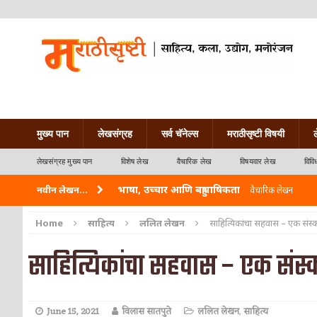
मुख्य पान
लेखसंग्रह
सर्व चॅनेल्स
मराठीसृष्टी विषयी
लेखसंग्रह मुख्य पान
विशेष लेख
वैचारिक लेख
विषयवार लेख
विवि
भाषा, उच्चार आणि बहुभाषिकता
नवीन लेखन...
वैचारिक लेखन
वारी विठ्ठलाची
कविता-गझल-चारोळी-वात्रटिका
Home
साहित्य
ललित लेखन
साहित्यिकांचा सहवास – एक संस्
ताम्र – एक अफलातून धातू (COPPER)
आयुर्वेद
साहित्यिकांचा सहवास – एक संस्
जेव्हा मी आडनांव बदलले
वैचारिक लेखन
अशी एक कविता लिहू इच्छिते
कविता-गझल-चारोळी-वात
June 15, 2021
विलास सातपुते
ललित लेखन
,
साहित्य