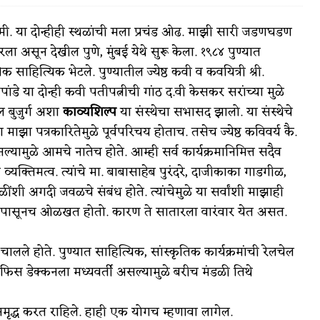
मी. या दोन्हीही स्थळांची मला प्रचंड ओढ. माझी सारी जडणघडण
 असून देखील पुणे, मुंबई येथे सुरू केला. १९८४ पुण्यात
ेक साहित्यिक भेटले. पुण्यातील ज्येष्ठ कवी व कवयित्री श्री.
वात्रटिका
पांडे या दोन्ही कवी पतीपत्नीची गांठ द.वी केसकर सरांच्या मुळे
ील बुजुर्ग अशा
काव्यशिल्प
या संस्थेचा सभासद झालो. या संस्थेचे
टिका
ांचा माझा पत्रकारितेमुळे पूर्वपरिचय होताच. तसेच ज्येष्ठ कविवर्य कै.
मुळे आमचे नातेच होते. आम्ही सर्व कार्यक्रमानिमित्त सदैव
 व्यक्तिमत्व. त्यांचे मा. बाबासाहेब पुरंदरे, दाजीकाका गाडगीळ,
ंशी अगदी जवळचे संबंध होते. त्यांचेमुळे या सर्वांशी माझाही
ल्यापासूनच ओळखत होतो. कारण ते सातारला वारंवार येत असत.
 जोशी
युवा-विश्व
े होते. पुण्यात साहित्यिक, सांस्कृतिक कार्यक्रमांची रेलचेल
आरोग्य
िस डेक्कनला मध्यवर्ती असल्यामुळे बरीच मंडळी तिथे
विशेष
द्ध करत राहिले. हाही एक योगच म्हणावा लागेल.