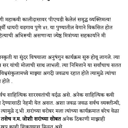
आणी महाकवी कालीदासावर पीएचडी केलेलं समृद्ध व्यक्तिमत्व!
्षापूर्वी धायरी वडगाव पुणे ४१. या पुण्यातील वेगाने विकसित होत
त्याची अभिरूची असणाऱ्या ज्येष्ठ मित्रांच्या सहकार्याने मी
स्कृती या सुंदर विषयाला अनुषंगुन कार्यक्रम सुरु होवू लागले. त्या
व सर यांची मोलाची साथ लाभली. त्या निमित्ताने या सर्वांचाच सतत
श्वसंकुलामध्ये माझ्या अगदी जवळच रहात होते त्यामुळे त्यांचा
 होते .
ल सर्वच साहित्यिक सारस्वतांची वर्दळ असे. अनेक साहित्यिक कवी
मंत्रण देण्यासाठी नेहमी येत असत. अशा जवळ जवळ सर्वच व्यक्तीन्ची,
ामुळे द.भी .सरांच्या बरोबर मला त्यांच्या कार्यक्रमात बरेच वेळा
ा तसेच न.म. जोशी सरांच्या सोबत
अनेक ठिकाणी माझाही
सात खुप काही शिकण्यास मिळत असे.