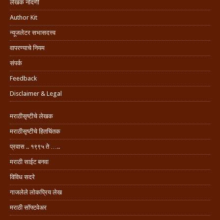
लेखक नोंदणी
Author Kit
न्यूजलेटर सभासदत्त्व
वापरण्याचे नियम
संपर्क
Feedback
Disclaimer & Legal
मराठीसृष्टीचे लेखक
मराठीसृष्टीचे हितचिंतक
प्रवास .. १९९५ ते …..
मराठी साईट बनवा
विविध सदरे
गाजलेले लोकप्रिय लेख
मराठी सॉफ्टवेअर