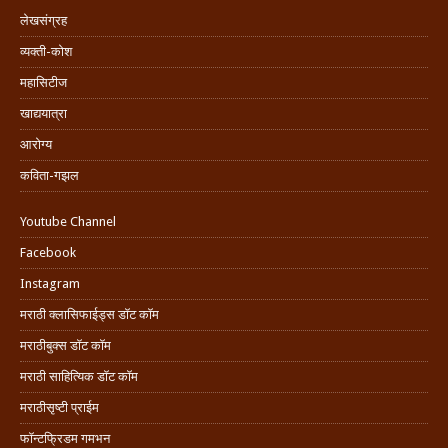
लेखसंग्रह
व्यक्ती-कोश
महासिटीज
खाद्ययात्रा
आरोग्य
कविता-गझल
Youtube Channel
Facebook
Instagram
मराठी क्लासिफाईड्स डॉट कॉम
मराठीबुक्स डॉट कॉम
मराठी साहित्यिक डॉट कॉम
मराठीसृष्टी प्राईम
फॉन्टफ्रिडम गमभन