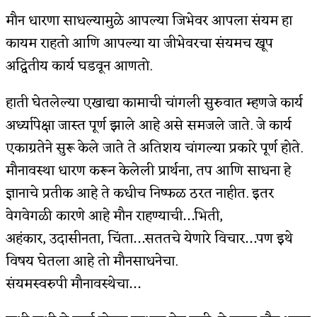
मौन धारणा साधल्यामुळे आपल्या जिभेवर आपला संयम हा
किती घोषणांचा पाऊस होता
कायम राहतो आणि आपल्या या जीभेवरचा संयमच खूप
कसं हुईन तं हू माय…
अद्वितीय कार्य घडवून आणतो.
काळजाचे प्रेत
हाती घेतलेल्या एखाद्या कामाची चांगली सुरुवात म्हणजे कार्य
चमकदार चांदी
अर्ध्यापेक्षा जास्त पूर्ण झाले आहे असे समजले जाते. जे कार्य
आदिवासींचा डॉक्टर, समाजसेवेचा ध्यास : डॉ. राहुल
एकाग्रतेने सुरू केले जाते ते अतिशय चांगल्या प्रकारे पूर्ण होते.
मौनावस्था धारण करून केलेली प्रार्थना, तप आणि साधना हे
जोशी
ज्ञानाचे प्रतीक आहे ते कधीच निष्फळ ठरत नाहीत. इतर
डेंग्यू: ताप उतरला म्हणजे धोका टळला असे नाही!
वेगवेगळी कारणे आहे मौन राहण्याची…भिती,
४ जुलै – इतिहासात घडलेल्या महत्त्वाच्या घटना
अहंकार, उदासीनता, चिंता…सततचे येणारे विचार…पण इथे
सुवर्ण – झळाळी
विषय घेतला आहे तो मौनसाधनेचा.
संयमस्वरुपी मौनावस्थेचा…
‘अर्थ’पूर्ण हास्य
अष्टपैलू : खंडू रांगणेकर