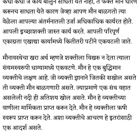
कधी कधी जे कार्य बोलुन साधता येत नाही, ते फक्त मौन धारण
करूनच साधता येते कारण जेव्हा आपण मौन बाळगतो त्या
अपूर्ण कथा
वेळेला आपल्या अंतर्मनातली उर्जा अधिकाधिक कार्यरत होते.
बुडीच खटलं – संयुक्त कुटुंब का गरजेचं?
आपली इच्छाशक्ती जास्त कार्य करते. आपली परिपूर्ण
एकाग्रता एखाद्या कार्यामध्ये कितीतरी पटीने एकवटली जाते.
मौनावस्थेचा खरा अर्थ म्हणजे शक्तीला विखरु न देता त्याला
संयमस्वरुपी धाग्यामध्ये एकवटणे. मौन हे एक बुद्धिमान
व्यक्तीचे लक्षण आहे. जी व्यक्ती ज्ञानाने जितकी सखोल असते
ती व्यक्ती मौन बाळगणारी असते. ज्याप्रमाणे एक संथ वहात
असलेली नदी ही अतिशय खोल असते. मौन हे व्यक्तीच्या
वाणीला मार्मिकता प्राप्त करून देते. मौन हे व्यक्तीला ऋषी
स्वरूप प्राप्त करून देते. अशा व्यक्तीचे आचरण हे इतरांसाठी
एक आदर्श असते.