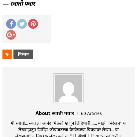
— स्वाती पवार
निरंजन
About स्वाती पवार
60 Articles
मी स्वाती... स्वतःला आनंद मिळतो म्हणुन लिहिणारी....... माझे "निरंजन" या
लेखसंग्रहातुन दैनंदिन जीवनातल्या वेगवेगळ्या विषयांवर लेखन... या
लेखनामधील निवडक लेखरचना या "|| ॐश्री ||" या ध्यानकेंद्रातील