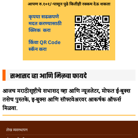
सभासद व्हा आणि मिळवा फायदे
आजच मराठीसृष्टीचे सभासद व्हा आणि न्यूजलेटर, मोफत ई-बुक्स
तसेच पुस्तके, इ-बुक्स आणि सॉफ्टवेअरवर आकर्षक ऑफर्स
मिळवा.
लेख व्यवस्थापन