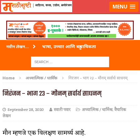
लॉग-इन करा
|
लेखक नोंदणी करा
MENU
भाषा, उच्चार आणि बहुभाषिकता
नवीन लेखन...
वारी विठ्ठलाची
ताम्र – एक अफलातून धातू (COPPER)
Home
अध्यात्मिक / धार्मिक
निरंजन – भाग २३ – मौनम् सर्वार्थ साधनम्
जेव्हा मी आडनांव बदलले
निरंजन – भाग २३ – मौनम् सर्वार्थ साधनम्
अशी एक कविता लिहू इच्छिते
September 28, 2020
स्वाती पवार
अध्यात्मिक / धार्मिक
,
वैचारिक
पाटलाची विहीर
लेखन
शपथ
मौन म्हणजे एक विलक्षण सामर्थ्य आहे.
पुस्तके बदलायची आहेत तुम्हाला!