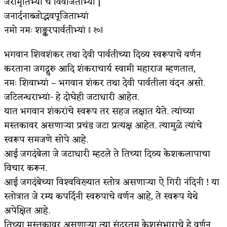
जरामृतिभ्यां च विवर्जिताभ्यां |
जनार्दनाब्जोद्भवपूजिताभ्यां
किती घोषणांचा पाऊस होता
नमो नमः शङ्करपार्वतीभ्यां ‖ १०‖
कसं हुईन तं हू माय…
भगवान शिवशंकर तथा देवी पार्वतीच्या दिव्य स्वरूपाचे वर्णन
काळजाचे प्रेत
करताना जगद्गुरु आदि शंकराचार्य स्वामी महाराज म्हणतात,
चमकदार चांदी
नमः शिवाभ्यां – भगवान शंकर तथा देवी पार्वतीला वंदन असो.
जटिलन्धराभ्यां- हे दोघेही जटाधारी आहेत.
आदिवासींचा डॉक्टर, समाजसेवेचा ध्यास : डॉ. राहुल
यात भगवान शंकरांचे स्वरूप तर सहज लक्षात येते. त्यांच्या
जोशी
मस्तकावर असणाऱ्या प्रचंड जटा प्रत्यक्ष आहेत. त्यामुळे त्यांचे
स्वरूप समजणे सोपे आहे.
डेंग्यू: ताप उतरला म्हणजे धोका टळला असे नाही!
आई जगदंबेला जे जटाधारी म्हटले ते तिच्या दिव्य केशकलापाचा
४ जुलै – इतिहासात घडलेल्या महत्त्वाच्या घटना
विचार करून.
आई जगदंबेच्या विश्‍वविख्यात स्तोत्र असणाऱ्या ऐ गिरी नंदिनी ! या
सुवर्ण – झळाळी
स्तोत्रात जे रम्य कपर्दिनी स्वरुपाचे वर्णन आहे, ते स्वरूप येथे
‘अर्थ’पूर्ण हास्य
अपेक्षित आहे.
तिच्या मस्तकावर असणाऱ्या त्या सुंदरतम केशसंभाराचे हे वर्णन
अष्टपैलू : खंडू रांगणेकर