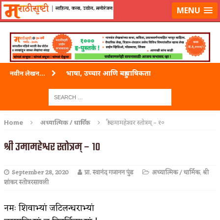
लॉग-इन करा
|
लेखक नोंदणी करा
MENU
भाषा, उच्चार आणि बहुभाषिकता
नवीन लेखन...
वारी विठ्ठलाची
ताम्र – एक अफलातून धातू (COPPER)
Home
अध्यात्मिक / धार्मिक
श्री उमामहेश्वर स्तोत्रम् – १०
जेव्हा मी आडनांव बदलले
श्री उमामहेश्वर स्तोत्रम् – १०
अशी एक कविता लिहू इच्छिते
September 28, 2020
प्रा. स्वानंद गजानन पुंड
अध्यात्मिक / धार्मिक
,
श्री
पाटलाची विहीर
शांकर स्तोत्ररसावली
शपथ
नमः शिवाभ्यां जटिलन्धराभ्यां
पुस्तके बदलायची आहेत तुम्हाला!