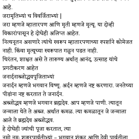
आहे.
अपूर्ण कथा
जरामृतिभ्यां च विवर्जिताभ्यां |
बुडीच खटलं – संयुक्त कुटुंब का गरजेचं?
जरा म्हणजे म्हातारपण आणि मृती म्हणजे मृत्यू. या दोन्ही
विकारांपासून हे दोघेही अलिप्त आहेत.
नित्यनूतन असणारे त्यांचे स्वरूप म्हातारपणाच्या स्पर्शाने कोमेजत
नाही. किंवा मृत्यूच्या स्वरूपात गळून पडत नाही.
चिरंतन, शाश्वत असे ते तारुण्य अर्थात् आनंद, उत्साह यांचे
प्रगटीकरण आहेत‌
जनार्दनाब्जोद्भवपूजिताभ्यां
जनार्दन म्हणजे भगवान विष्णू. अर्दन म्हणजे नष्ट करणारा. जनतेच्या
पीडांना नष्ट करतात ते जनार्दन.
अब्जोद्भव म्हणजे भगवान ब्रह्मदेव. आप म्हणजे पाणी. त्यातून
जन्माला येते ते अब्ज. अर्थात कमळ. त्या कमळातून जे जन्माला
आले ते ब्रह्मदेव अब्जोद्भव.
हे दोघेही ज्यांची पूजा करतात, त्या
नमो नमः शङ्करपार्वतीभ्यां – भगवान शंकर आणि देवी पार्वतीला