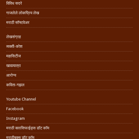
विविध सदरे
गाजलेले लोकप्रिय लेख
मराठी सॉफ्टवेअर
लेखसंग्रह
व्यक्ती-कोश
महासिटीज
खाद्ययात्रा
आरोग्य
कविता-गझल
Youtube Channel
Facebook
Instagram
मराठी क्लासिफाईड्स डॉट कॉम
मराठीबुक्स डॉट कॉम