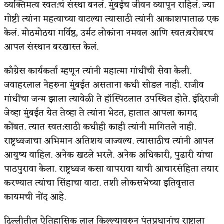
व्यक्तिमत्व स्वत:चं संस्था बनलं. मुंबईच जीवन व्यापून राहिलं. ज्या
गोष्टी त्यांना महत्वाच्या वाटल्या त्यासाठी त्यांनी आकाशपाताळ एक
केलं. मोठमोठया गर्विष्ठ, उर्मट लोकांना नमवल आणि स्वत:बरोबरच
आपल संस्थान बरखास्त केलं.
काँग्रेस कार्यकर्ता म्हणून त्यांनी महात्मा गांधींची सेवा केली.
जवाहरलाल नेहरुना मुंबईत असताना कधी सोडल नाही. राजीव
गांधींचा जन्म झाला त्यावेळी ते हॉस्पिटलात उपस्थित होते. इंदिराजी
जेव्हा मुंबईत येत तेव्हा ते त्यांना भेटत, हातात आपला कागद
कोंबत. त्यात स्वत:साठी कधीही काही त्यांनी मागितले नाही.
राष्ट्रध्वजाचा अभिमान अतिशय जाज्वल्य. त्यासाठीच त्यांनी आपल
आयुष्य वाहिल. अनेक खटले भरले. अनेक अधिकारी, पुढारी यांचा
पाठपुरावा केला. राष्ट्रध्वज कसा वापरावा याची आचारसंहिता तयार
करण्यात त्यांचा सिंहाचा वाटा. तशी लोकसभेच्या इतिवृत्तात
कायमची नोंद आहे.
दिल्लीतील ऐतिहासिक लाल किल्ल्यावरुन पंतप्रधानांच राष्ट्राला