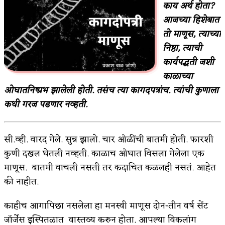
काय अर्थ होता?
किती घोषणांचा पाऊस होता
आजच्या हिशेबात
तो माणूस, त्याच्या
कसं हुईन तं हू माय…
निष्ठा, त्याची
काळजाचे प्रेत
कार्यपद्धती जशी
काळाच्या
चमकदार चांदी
ओघातनिष्प्रभ झालेली होती. तसंच त्या कागदपत्रांच. त्यांची कुणाला
आदिवासींचा डॉक्टर, समाजसेवेचा ध्यास : डॉ. राहुल
कधी गरज पडणार नव्हती.
जोशी
सी.व्ही. वारद गेले. सुन्न झालो. चार ओळींची बातमी होती. फारशी
डेंग्यू: ताप उतरला म्हणजे धोका टळला असे नाही!
कुणी दखल घेतली नव्हती. काळाच ओघात विसला गेलेला एक
४ जुलै – इतिहासात घडलेल्या महत्त्वाच्या घटना
माणूस. बातमी वाचली नसती तर कदाचित कळलही नसतं. आहेत
की नाहीत.
सुवर्ण – झळाळी
‘अर्थ’पूर्ण हास्य
काहीच आगापिछा नसलेला हा मनस्वी माणूस दोन-तीन वर्ष सेंट
जॉर्जेस इस्पितळात वास्तव्य करुन होता. आपल्या विकलांग
अष्टपैलू : खंडू रांगणेकर