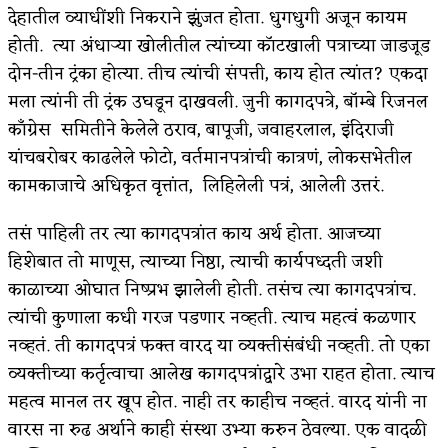
देहातील व्याधींशी निकराने झुंजत होता. धुगधुगी अजून कायम
अपूर्ण कथा
होती. त्या अंधाऱ्या खोलीतील त्यांच्या कॉटखाली पत्राच्या जाडजूड
दोन-तीन ट्रंका होत्या. तीच त्यांची संपत्ती, काय होत त्यांत? एकदा
बुडीच खटलं – संयुक्त कुटुंब का गरजेचं?
मला त्यांनी ती ट्रंक उघडून दाखवली. जुनी कागदपत्रे, बॉम्बे रिजनल
काँग्रेस समितीने केलेले ठराव, बापूजी, जवाहरलाल, इंदिराजी
यांचबरोबर काढलेले फोटो, वर्तमानपत्रांची कात्रणं, लोकसभेतील
कामकाजाचे अधिकृत वृत्तांत, लिहिलेली पत्रं, आलेली उत्तरं.
तसं पाहिली तर त्या कागदपत्रांत काय अर्थ होता. आजच्या
हिशेबात तो माणूस, त्याच्या निष्ठा, त्याची कार्यपध्दती जशी
काळाच्या ओघात निष्प्रभ झालेली होती. तसंच त्या कागदपत्रांच.
त्यांची कुणाला कधी गरज पडणार नव्हती. त्याच महत्वं कळणार
नव्हतं. ती कागदपत्रं फक्त वारद या व्यक्तीसंबंधी नव्हती. तो एका
व्यक्तीच्या कर्तृत्वाचा आलेख कागदपत्रांद्वारे उभा राहत होता. त्याच
महत्व मानल तर खूप होत. नाही तर काहीच नव्हतं. वारद यांनी ना
वारस ना रुढ अर्थाने काही संस्था उभ्या करुन ठेवल्या. एक वादळी