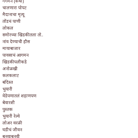
गँगमन (कथा)
चालणारा पोपट
मैदानाचा मृत्यू
तोंडचं पाणी
लोकल
समोरच्या खिडकीतला तो..
नांव देण्याची हौस
मायाबाजार
पावसाचं आगमन
खिडकीपलीकडे
अनोळखी
कलकलाट
बंदिस्त
भुयारी
वेडेपणातलं शहाणपण
बेवारशी
पुस्तक
भुयारी रेल्वे
लोअर वरळी
घडीचं जीवन
बनवाबनवी