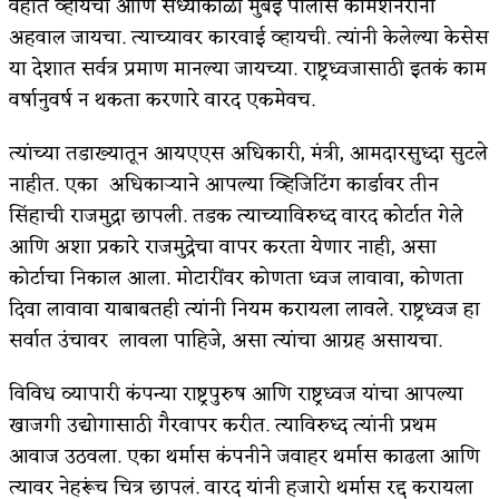
वहीत व्हायची आणि संध्याकाळी मुंबई पोलीस कमिशनरांना
अहवाल जायचा. त्याच्यावर कारवाई व्हायची. त्यांनी केलेल्या केसेस
या देशात सर्वत्र प्रमाण मानल्या जायच्या. राष्ट्रध्वजासाठी इतकं काम
वर्षानुवर्ष न थकता करणारे वारद एकमेवच.
त्यांच्या तडाख्यातून आयएएस अधिकारी, मंत्री, आमदारसुध्दा सुटले
नाहीत. एका अधिकाऱ्याने आपल्या व्हिजिटिंग कार्डावर तीन
सिंहाची राजमुद्रा छापली. तडक त्याच्याविरुध्द वारद कोर्टात गेले
आणि अशा प्रकारे राजमुद्रेचा वापर करता येणार नाही, असा
कोर्टाचा निकाल आला. मोटारींवर कोणता ध्वज लावावा, कोणता
दिवा लावावा याबाबतही त्यांनी नियम करायला लावले. राष्ट्रध्वज हा
सर्वात उंचावर लावला पाहिजे, असा त्यांचा आग्रह असायचा.
विविध व्यापारी कंपन्या राष्ट्रपुरुष आणि राष्ट्रध्वज यांचा आपल्या
खाजगी उद्योगासाठी गैरवापर करीत. त्याविरुध्द त्यांनी प्रथम
आवाज उठवला. एका थर्मास कंपनीने जवाहर थर्मास काढला आणि
त्यावर नेहरूंच चित्र छापलं. वारद यांनी हजारो थर्मास रद्द करायला