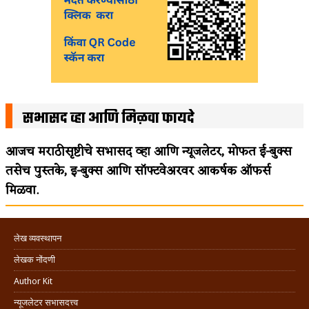
सभासद व्हा आणि मिळवा फायदे
आजच मराठीसृष्टीचे सभासद व्हा आणि न्यूजलेटर, मोफत ई-बुक्स
तसेच पुस्तके, इ-बुक्स आणि सॉफ्टवेअरवर आकर्षक ऑफर्स
मिळवा.
लेख व्यवस्थापन
लेखक नोंदणी
Author Kit
न्यूजलेटर सभासदत्त्व