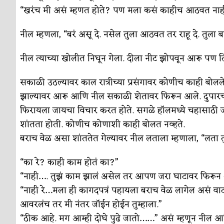
“खरंच मी असं म्हणत होते? पण मला कसं काहीच आठवत नाह
नील म्हणला, “बरं असू दे. नसेल तुला आठवत तर राहू दे. तु
नील त्याच्या खोलीत निघून गेला. दीला नीट झोपवून आरू पण 
सकाळी उठल्यावर काल रात्रीच्या प्रसंगावर कोणीच काही बोलले 
झाल्यावर आरू आणि नील सकाळी शेतावर फिरून आले. दुपारची जे
फिरायला जायचा विचार करत होते. सगळे हॉलमध्ये चहासाठी जमल
शांतता होती. कोणीच कोणाशी काही बोलत नव्हते.
बराच वेळ असा शांततेत गेल्यावर नील लताला म्हणाला, “लता
“का रे? काही काम होतं का?”
“नाही…. तुझं काम झालं असेल तर आपण जरा घाटावर फिर
“नाही रे…मला ही कागदपत्रं पहायला बराच वेळ लागेल असं व
आवरलंच तर मी नंतर जॉईन होईन तुम्हाला.”
“ठीक आहे. मग आम्ही दोघे पुढे जातो……” असं म्हणून नील आ