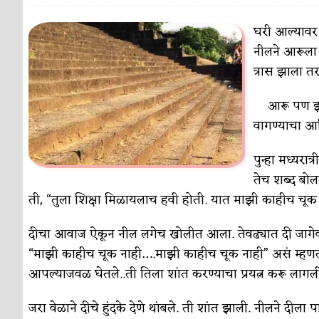
पाटलाची विहीर
कविता-गझल-चारोळी-वात्रटिका
घरी आल्यावर 
नीलने आरूला स
शपथ
कविता-गझल-चारोळी-वात्रटिका
त्रास झाला त
पुस्तके बदलायची आहेत तुम्हाला!
कविता-गझल-चारोळी-
आरू पण झो
किती घोषणांचा पाऊस होता
कविता-गझल-चारोळी-वात्र
वागण्याचा आण
कसं हुईन तं हू माय…
परिचय आणि परिक्षणे
पुन्हा मध्यर
काळजाचे प्रेत
कविता-गझल-चारोळी-वात्रटिका
तेच शब्द बोलत
ती, “तुला शिक्षा मिळायलाच हवी होती. यात माझी काहीच चू
चमकदार चांदी
अर्थ-वाणिज्य
दीचा आवाज ऐकून नील लगेच खोलीत आला. तेवढ्यात दी जागेव
आदिवासींचा डॉक्टर, समाजसेवेचा ध्यास : डॉ. राहुल
“माझी काहीच चूक नाही….माझी काहीच चूक नाही” असं म्हणत हु
डेंग्यू: ताप उतरला म्हणजे धोका टळला असे नाही!
आपल्याजवळ घेतले..ती तिला शांत करण्याचा प्रयत्न करू लागली
४ जुलै – इतिहासात घडलेल्या महत्त्वाच्या घटना
दिन
जरा वेळाने दीचे हुंदके देणे थांबले. ती शांत झाली. नीलने दीला