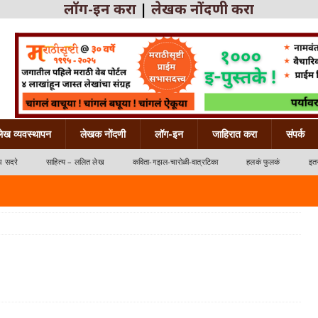
लॉग-इन करा
|
लेखक नोंदणी करा
लेख व्यवस्थापन
लेखक नोंदणी
लॉग-इन
जाहिरात करा
संपर्क
ध सदरे
साहित्य – ललित लेख
कविता-गझल-चारोळी-वात्रटिका
हलकं फुलकं
इतर
्रटिका