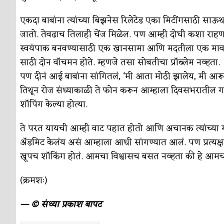
एकदा बाबांना त्यांच्या बिझनेस रिलेटेड एका मिटींगसाठी सा
जातो. तेवढाच तिलाही चेंज मिळेल. पण आम्ही दोघी कशा राहणा
स्वयंपाक बनवण्यासाठी एक खानसामा आणि मदतीला एक मावशी हो
साठी दोन वॉचमन होते. म्हणजे तसा सोबतीचा प्रॉब्लेम नव्हता.
पण दीनं आई बाबांना सांगितलं, ‘मी आता मोठी झालेय, मी आरूची
तिथून रोज संध्याकाळी ते फोन करून आम्हाला दिवसभरातील गम
शॉपिंग केल्या होत्या.
ते परत यायची आम्ही वाट पहात होतो आणि अचानक त्यांच्या ग
अ
ॅडमिट केलंय असं आम्हाला आधी सांगण्यात आलं. पण प्रत्यक्ष
खूपच शॉकिंग होतं. आमचा विश्वासच बसत नव्हता की हे आमच
(क्रमशः)
— © संध्या प्रकाश बापट