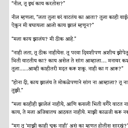
सुवर्ण – झळाळी
अर्थ-वाणिज्य
“नील, तू इथं काय करतोस?”
‘अर्थ’पूर्ण हास्य
अर्थ-वाणिज्य
नील म्हणला, “लता तुला बरं वाटतंय का आता? तुला काही वाई
ऐकून मी बघायला आलो काय झालं म्हणून?”
अष्टपैलू : खंडू रांगणेकर
क्रिकेट
अपूर्ण कथा
कथा
“मला काय झालंय? मी ठीक आहे.”
बुडीच खटलं – संयुक्त कुटुंब का गरजेचं?
विशेष लेख
“नाही लता, तू ठीक नाहीयेस. तू परवा दिवशीपण अशीच झोपे
भिती वाटतीय का? काय असेल ते सांग आम्हाला…. मनावर क
तुला……आम्ही काहीतरी मदत करू शकू. नाही का ग आरू?”
“होना दी, काय झालंय ते मोकळेपणाने सांग ना आम्हाला? तू
तुझी.”
“मला काहीही झालेलं नाहीये, आणि कसली भिती वगैरे वाटत ना
काय, ते मला अजिबातच आठवत नाहीये. माझी काळजी करू नका
“मग तू ‘माझी काही चूक नाही’ असं का म्हणत होतीस सारखं?