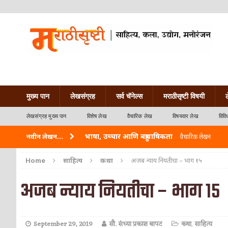
मुख्य पान
लेखसंग्रह
सर्व चॅनेल्स
मराठीसृष्टी विषयी
लेखसंग्रह मुख्य पान
विशेष लेख
वैचारिक लेख
विषयवार लेख
विवि
भाषा, उच्चार आणि बहुभाषिकता
नवीन लेखन...
वैचारिक लेखन
वारी विठ्ठलाची
कविता-गझल-चारोळी-वात्रटिका
Home
साहित्य
कथा
अजब न्याय नियतीचा – भाग १५
ताम्र – एक अफलातून धातू (COPPER)
आयुर्वेद
अजब न्याय नियतीचा – भाग १५
जेव्हा मी आडनांव बदलले
वैचारिक लेखन
अशी एक कविता लिहू इच्छिते
कविता-गझल-चारोळी-वात
September 29, 2019
सौ. संध्या प्रकाश बापट
कथा
,
साहित्य