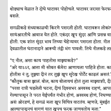
थोड्याच वेळात ते दोघे घाटावर पोहोचले. घाटावर जरासा फेरफ
बसले.
सगळीकडे संध्याकाळची किरणे पसरली होती. घाटावरून लोकां
सायंआरतीचे आवाज येत होते. एकंदर खूप सुंदर आणि प्रसन्न वा
होती. एक शांत सुंदर भाव तिच्या चेहेर्
यावर पसरला होता. नील
देवळातील घंटानादाने आरूची तंद्री भंग पावली. तिचे नीलकडे लक
“ए नील, असा काय पाहतोस माझ्याकडे?”
“अरे याऽऽर, आत्ता मी सोबत कॅमेरा आणायला पाहिजे होता. का
होतीस नं तु, तुझ्या दीनं तर तुझं खूप सुरेख पोर्टेट काढलं असतं.
“कौतुक बास झालं. बोल, काय बोलायचं होतं तुला माझ्याशी, दी
“परवा रात्री घडलेली घटना, दीचं दिवसभर अस्वस्थ राहणं, आपल
गेल्यापासून ते परत येईपर्यंत गंभीर होणं, अस्वस्थ होणं, निघ
असं ओरडणं, हे सगळं मला खूप विचित्र वाटतंय. म्हणजे, मुं
आल्यापासूनचं वागणं यात खूपच फरक जाणवतोय मला.”