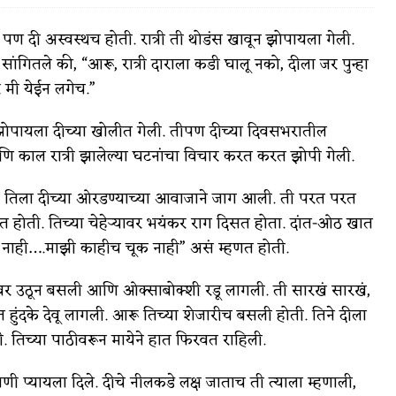
पण दी अस्वस्थच होती. रात्री ती थोडंस खावून झोपायला गेली.
ांगितले की, “आरू, रात्री दाराला कडी घालू नको, दीला जर पुन्हा
र मी येईन लगेच.”
वात्रटिका
पायला दीच्या खोलीत गेली. तीपण दीच्या दिवसभरातील
टिका
ि काल रात्री झालेल्या घटनांचा विचार करत करत झोपी गेली.
ात्री तिला दीच्या ओरडण्याच्या आवाजाने जाग आली. ती परत परत
 होती. तिच्या चेहेर्
यावर भयंकर राग दिसत होता. दांत-ओठ खात
क नाही….माझी काहीच चूक नाही” असं म्हणत होती.
र उठून बसली आणि ओक्साबोक्शी रडू लागली. ती सारखं सारखं,
 जोशी
युवा-विश्व
ंदके देवू लागली. आरू तिच्या शेजारीच बसली होती. तिने दीला
आरोग्य
. तिच्या पाठीवरून मायेने हात फिरवत राहिली.
विशेष
 पाणी प्यायला दिले. दीचे नीलकडे लक्ष जाताच ती त्याला म्हणाली,