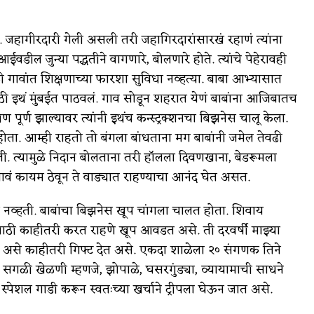
 जहागीरदारी गेली असली तरी जहागिरदारांसारखं रहाणं त्यांना
वडील जुन्या पद्धतीने वागणारे, बोलणारे होते. त्यांचे पेहेरावही
वेळी गावांत शिक्षणाच्या फारशा सुविधा नव्हत्या. बाबा आभ्यासात
ासाठी इथं मुंबईत पाठवलं. गाव सोडून शहरात येणं बाबांना आजिबातच
 पूर्ण झाल्यावर त्यांनी इथंच कन्स्ट्रक्शनचा बिझनेस चालू केला.
ोता. आम्ही राहतो तो बंगला बांधताना मग बाबांनी जमेल तेवढी
. त्यामुळे निदान बोलताना तरी हॉलला दिवणखाना, बेडरूमला
ावं कायम ठेवून ते वाड्यात राहण्याचा आनंद घेत असत.
नव्हती. बाबांचा बिझनेस खूप चांगला चालत होता. शिवाय
ासाठी काहीतरी करत राहणे खूप आवडत असे. ती दरवर्षी माझ्या
 असे काहीतरी गिफ्ट देत असे. एकदा शाळेला २० संगणक तिने
ती सगळी खेळणी म्हणजे, झोपाळे, घसरगुंड्या, व्यायामाची साधने
स्पेशल गाडी करून स्वतःच्या खर्चाने ट्रीपला घेऊन जात असे.