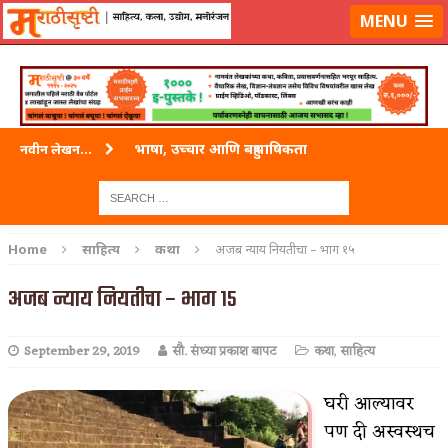
लॉग-इन करा
|
लेखक नोंदणी करा
MENU
भाषा, उच्चार आणि बहुभाषिकता
नवीन लेखन...
वारी विठ्ठलाची
ताम्र – एक अफलातून धातू (COPPER)
Home
साहित्य
कथा
अजब न्याय नियतीचा – भाग १५
जेव्हा मी आडनांव बदलले
अजब न्याय नियतीचा – भाग १५
अशी एक कविता लिहू इच्छिते
September 29, 2019
सौ. संध्या प्रकाश बापट
कथा
,
साहित्य
पाटलाची विहीर
शपथ
घरी आल्यावर
पण दी अस्वस्थच
पुस्तके बदलायची आहेत तुम्हाला!