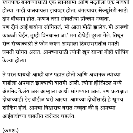
स्वयंपाक बनवण्यासाठी एक खानसामा आणि मदतीला एक मावशी
होत्या. गाडी चालवायला ड्रायव्हर होता, बंगल्यावर सेक्युरिटी साठी
दोन वॉचमन होते. म्हणजे तसा सोबतीचा प्रॉब्लेम नव्हता.
पण दीनं आई बाबांना सांगितलं, ‘मी आता मोठी झालेय, मी आरूची
काळजी घेईन, तुम्ही बिनधास्त जा.’ मग दोघेही टूरला गेले. तिथून
रोज संध्याकाळी ते फोन करून आम्हाला दिवसभरातील गमती
जमती सांगत असत. आमच्यासाठी त्यांनी खूप साऱ्या गोष्टी शॉपिंग
केल्या होत्या.
ते परत यायची आम्ही वाट पहात होतो आणि अचानक त्यांच्या
गाडीला अपघात झाल्याची बातमी आली. त्यांना हॉस्पिटल मध्ये
अ
ॅडमिट केलंय असं आम्हाला आधी सांगण्यात आलं. पण प्रत्यक्षात
दोघांच्याही डेड बॉडीज घरी आल्या. आमच्या दोघींसाठी हे खूपच
शॉकिंग होतं. आमचा विश्वासच बसत नव्हता की हे आमच्या
आईबाबांच्या बाबतीत खरोखर घडलंय.
(क्रमशः)