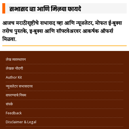
सभासद व्हा आणि मिळवा फायदे
आजच मराठीसृष्टीचे सभासद व्हा आणि न्यूजलेटर, मोफत ई-बुक्स
तसेच पुस्तके, इ-बुक्स आणि सॉफ्टवेअरवर आकर्षक ऑफर्स
मिळवा.
लेख व्यवस्थापन
लेखक नोंदणी
Author Kit
न्यूजलेटर सभासदत्त्व
वापरण्याचे नियम
संपर्क
Feedback
Disclaimer & Legal