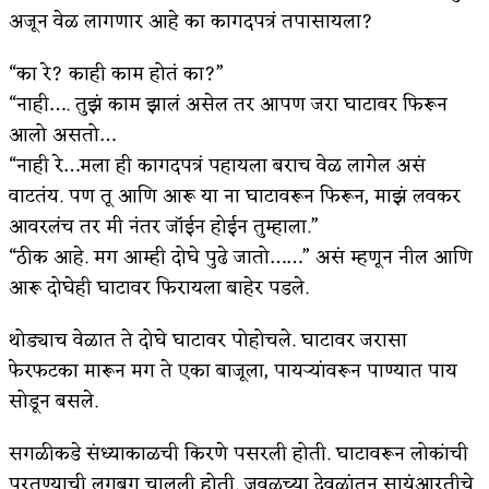
अजून वेळ लागणार आहे का कागदपत्रं तपासायला?
“का रे? काही काम होतं का?”
“नाही…. तुझं काम झालं असेल तर आपण जरा घाटावर फिरून
आलो असतो…
“नाही रे…मला ही कागदपत्रं पहायला बराच वेळ लागेल असं
वाटतंय. पण तू आणि आरू या ना घाटावरून फिरून, माझं लवकर
आवरलंच तर मी नंतर जॉईन होईन तुम्हाला.”
“ठीक आहे. मग आम्ही दोघे पुढे जातो……” असं म्हणून नील आणि
आरू दोघेही घाटावर फिरायला बाहेर पडले.
थोड्याच वेळात ते दोघे घाटावर पोहोचले. घाटावर जरासा
फेरफटका मारून मग ते एका बाजूला, पायऱ्यांवरून पाण्यात पाय
सोडून बसले.
सगळीकडे संध्याकाळची किरणे पसरली होती. घाटावरून लोकांची
परतण्याची लगबग चालली होती. जवळच्या देवळांतून सायंआरतीचे