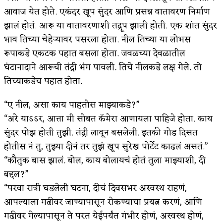
आवाज येत होते. एकंदर खूप सुंदर आणि प्रसन्न वातावरण निर्माण
झालं होतं. आरू या वातावरणाशी तद्रूप झाली होती. एक शांत सुंदर
भाव तिच्या चेहेर्
यावर पसरला होता. नील तिच्या या लोभस
रूपाकडे एकटक पहात बसला होता. जवळच्या देवळातील
घंटानादाने आरूची तंद्री भंग पावली. तिचे नीलकडे लक्ष गेले. तो
तिच्याकडेच पहात होता.
“ए नील, असा काय पाहतोस माझ्याकडे?”
“अरे याऽऽर, आत्ता मी सोबत कॅमेरा आणायला पाहिजे होता. काय
सुंदर पोझ होती तुझी. तंद्री लावून बसलेली. इतकी गोड दिसत
होतीस नं तु, तुझ्या दीनं तर तुझं खूप सुरेख पोर्टेट काढलं असतं.”
“कौतुक बास झालं. बोल, काय बोलायचं होतं तुला माझ्याशी, दी
बद्दल?”
“परवा रात्री घडलेली घटना, दीचं दिवसभर अस्वस्थ राहणं,
आपल्याला गढीवर जाण्यापासून रोकण्याचा प्रयत्न करणं, आणि
गढीवर गेल्यापासून ते परत येईपर्यंत गंभीर होणं, अस्वस्थ होणं,