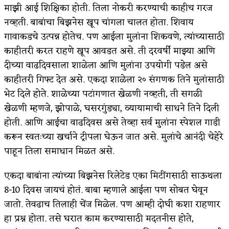
माझी आई शिक्षिका होती. तिला नोकरी करण्याची काहीच गरज
नव्हती. बाबांचा बिझनेस खूप चांगला चालत होता. शिवाय
गावाकडचे उत्पन्न होतेच. पण आईला मुलांना शिकवणे, त्यांच्यासाठी
काहीतरी करत राहणे खूप आवडत असे. ती दरवर्षी माझ्या आणि
दीच्या वाढदिवसाला शाळेला आणि मुलांना उपयोगी पडेल असे
काहीतरी गिफ्ट देत असे. एकदा शाळेला २० संगणक तिने मुलांसाठी
भेट दिले होते. शाळेच्या पटांगणात खेळणी नव्हती, ती सगळी
खेळणी म्हणजे, झोपाळे, घसरगुंड्या, व्यायामाची साधने तिने दिली
होती. आणि आईचा वाढदिवस असे तेव्हा सर्व मुलांना स्पेशल गाडी
करून स्वतःच्या खर्चाने ट्रीपला घेऊन जात असे. मुलांचे आनंदी चेहेरे
पाहून तिला समाधान मिळत असे.
एकदा बाबांना त्यांच्या बिझनेस रिलेटेड एका मिटींगसाठी साऊथला
8-10 दिवस जायचं होतं. बाबा म्हणाले आईला पण सोबत घेवून
जातो. तेवढाच तिलाही चेंज मिळेल. पण आम्ही दोघी कशा राहणार
हा प्रश्न होता. तसे घरात काम करण्यासाठी मदतनीस होते,