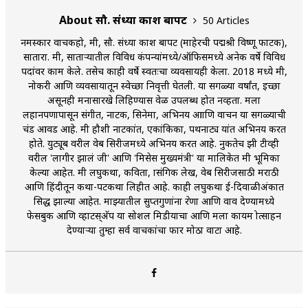
About सौ. संध्या प्रकाश बापट
50 Articles
नमस्कार वाचकहो, मी, सौ. संध्या प्रकाश बापट (माहेरची पद्मश्री विष्णू फाटक),
सातारा. मी, सातार्‍यातील विविध कंपन्यांमध्ये/ऑफिसमध्ये अनेक वर्षे विविध
पदांवर काम केले. तसेच काही वर्षे स्वतःचा व्यवसायही केला. 2018 मध्ये मी,
नोकरी आणि व्यवसायातून स्वेच्छा निवृत्ती घेतली. या सगळ्या वर्षांत, इच्छा
असूनही मनासारखे लिहिण्यास वेळ उपलब्ध होत नव्हता. मला
लहानपणापासून संगीत, नाटक, सिनेमा, अभिनय आाणि वाचन या सगळ्याची
प्रचंड आवड आहे. मी हौशी नाटकांत, एकांकिका, पथनाट्य यांत अभिनय करत
होते. युट्यूब वरील वेब सिरीजमध्ये अभिनय करत आहे. नुकतेच झी टीव्ही
वरील 'लागीर झालं जी' आणि 'मिसेस मुख्यमंत्री' या मालिकेत मी भूमिका
केल्या आहेत. मी लघुकथा, कविता, प्रासंगिक लेख, वेब सिरीजसाठी मराठी
आणि हिंदीतून कथा-पटकथा लिहीत आहे. काही लघुकथा ई-दिवाळीअंकात
प्रसिद्ध झाल्या आहेत. माझ्यातील सुप्तगुणांना प्रेरणा आणि वाव देण्यामध्ये
फेसबुक आणि व्हाटस्अ‍ॅप या सोशल मिडीयाचा आणि मला कायम प्रोत्साहन
देण्यार्‍या तुम्हा सर्व वाचकांचा फार मोठा वाटा आहे.