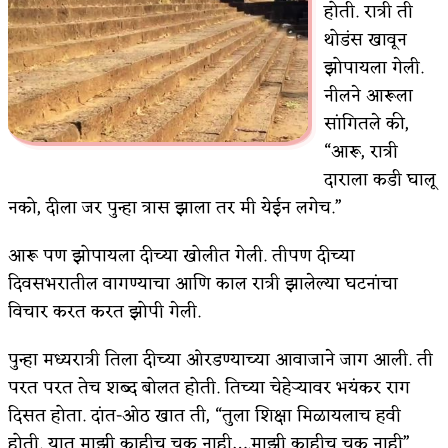
होती. रात्री ती
किती घोषणांचा पाऊस होता
थोडंस खावून
झोपायला गेली.
कसं हुईन तं हू माय…
नीलने आरूला
काळजाचे प्रेत
सांगितले की,
“आरू, रात्री
चमकदार चांदी
दाराला कडी घालू
आदिवासींचा डॉक्टर, समाजसेवेचा ध्यास : डॉ. राहुल
नको, दीला जर पुन्हा त्रास झाला तर मी येईन लगेच.”
जोशी
आरू पण झोपायला दीच्या खोलीत गेली. तीपण दीच्या
डेंग्यू: ताप उतरला म्हणजे धोका टळला असे नाही!
दिवसभरातील वागण्याचा आणि काल रात्री झालेल्या घटनांचा
विचार करत करत झोपी गेली.
४ जुलै – इतिहासात घडलेल्या महत्त्वाच्या घटना
पुन्हा मध्यरात्री तिला दीच्या ओरडण्याच्या आवाजाने जाग आली. ती
सुवर्ण – झळाळी
परत परत तेच शब्द बोलत होती. तिच्या चेहेर्
यावर भयंकर राग
‘अर्थ’पूर्ण हास्य
दिसत होता. दांत-ओठ खात ती, “तुला शिक्षा मिळायलाच हवी
होती. यात माझी काहीच चूक नाही….माझी काहीच चूक नाही”
अष्टपैलू : खंडू रांगणेकर