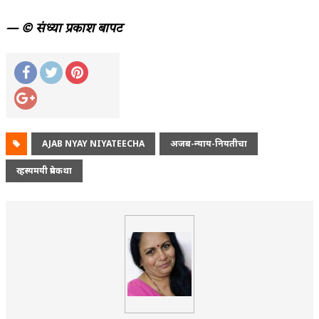
— © संध्या प्रकाश बापट
AJAB NYAY NIYATEECHA
अजब-न्याय-नियतीचा
रहस्यमयी प्रेमकथा