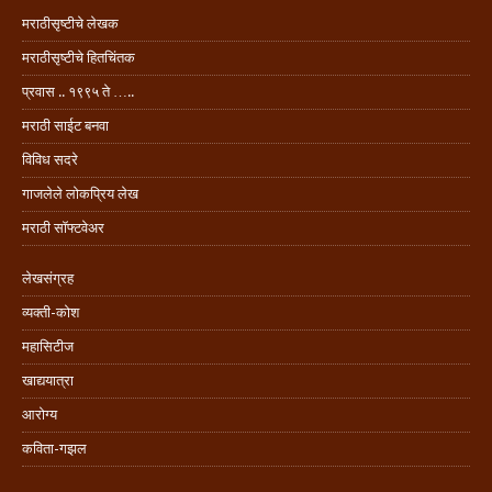
मराठीसृष्टीचे लेखक
मराठीसृष्टीचे हितचिंतक
प्रवास .. १९९५ ते …..
मराठी साईट बनवा
विविध सदरे
गाजलेले लोकप्रिय लेख
मराठी सॉफ्टवेअर
लेखसंग्रह
व्यक्ती-कोश
महासिटीज
खाद्ययात्रा
आरोग्य
कविता-गझल