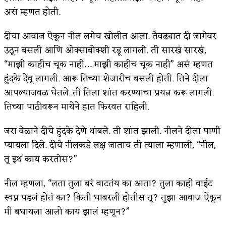
असं म्हणत होती.
अपूर्ण कथा
दीचा आवाज ऐकून नील लगेच खोलीत आला. तेवढ्यात दी जागेवर
बुडीच खटलं – संयुक्त कुटुंब का गरजेचं?
उठून बसली आणि ओक्साबोक्शी रडू लागली. ती सारखं सारखं,
“माझी काहीच चूक नाही….माझी काहीच चूक नाही” असं म्हणत
हुंदके देवू लागली. आरू तिच्या शेजारीच बसली होती. तिने दीला
आपल्याजवळ घेतले..ती तिला शांत करण्याचा प्रयत्न करू लागली.
तिच्या पाठीवरून मायेने हात फिरवत राहिली.
जरा वेळाने दीचे हुंदके देणे थांबले. ती शांत झाली. नीलने दीला पाणी
प्यायला दिले. दीचे नीलकडे लक्ष जाताच ती त्याला म्हणाली, “नील,
तू इथं काय करतोस?”
नील म्हणला, “लता तुला बरं वाटतंय का आता? तुला काही वाईट
स्वप्न पडलं होतं का? किती घाबरली होतीस तू? तुझा आवाज ऐकून
मी बघायला आलो काय झालं म्हणून?”