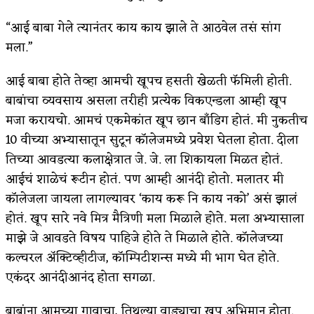
“आई बाबा गेले त्यानंतर काय काय झाले ते आठवेल तसं सांग
मला.”
आई बाबा होते तेव्हा आमची खूपच हसती खेळती फॅमिली होती.
बाबांचा व्यवसाय असला तरीही प्रत्येक विकएन्डला आम्ही खूप
मजा करायचो. आमचं एकमेकांत खूप छान बाँडिग होतं. मी नुकतीच
10 वीच्या अभ्यासातून सुटून कॉलेजमध्ये प्रवेश घेतला होता. दीला
तिच्या आवडत्या कलाक्षेत्रात जे. जे. ला शिकायला मिळत होतं.
आईचं शाळेचं रूटीन होतं. पण आम्ही आनंदी होतो. मलातर मी
कॉलेजला जायला लागल्यावर ‘काय करू नि काय नको’ असं झालं
होतं. खूप सारे नवे मित्र मैत्रिणी मला मिळाले होते. मला अभ्यासाला
माझे जे आवडते विषय पाहिजे होते ते मिळाले होते. कॉलेजच्या
कल्चरल अ
ॅक्टिव्हीटीज, कॉम्पिटीशन्स मध्ये मी भाग घेत होते.
एकंदर आनंदीआनंद होता सगळा.
बाबांना आमच्या गावाचा, तिथल्या वाड्याचा खूप अभिमान होता.