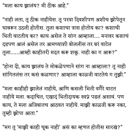
“मला काय झालंय? मी ठीक आहे.”
“नाही लता, तू ठीक नाहीयेस. तू परवा दिवशीपण अशीच झोपेतून
घाबरून उठली होतीस. तुला कशाचा त्रास होतोय का? कशाची
भिती वाटतीय का? काय असेल ते सांग आम्हाला…. मनावर कशाचं
दडपण आलं असेल तर आमच्याशी बोललीस तर बरं वाटेल
तुला……आम्ही काहीतरी मदत करू शकू. नाही का ग आरू?”
“होना दी, काय झालंय ते मोकळेपणाने सांग ना आम्हाला? तू नाही
सांगितलंस तर कसं कळणार? आम्हाला काळजी वाटतेयं ग तुझी.”
“मला काहीही झालेलं नाहीये, आणि कसली भिती वगैरे वाटत
नाहीये मला. कदाचित, एखादं भितीदायक स्वप्नं पडलं असावं. पण
काय, ते मला अजिबातच आठवत नाहीये. माझी काळजी करू नका,
तुम्ही झोपा आता.”
“मग तू ‘माझी काही चूक नाही’ असं का म्हणत होतीस सारखं?”