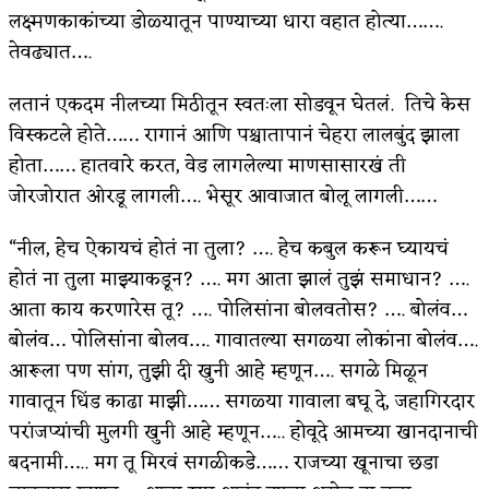
लक्ष्मणकाकांच्या डोळ्यातून पाण्याच्या धारा वहात होत्या…….
तेवढ्यात….
लतानं एकदम नीलच्या मिठीतून स्वतःला सोडवून घेतलं. तिचे केस
विस्कटले होते…… रागानं आणि पश्चातापानं चेहरा लालबुंद झाला
होता…… हातवारे करत, वेड लागलेल्या माणसासारखं ती
जोरजोरात ओरडू लागली…. भेसूर आवाजात बोलू लागली……
“नील, हेच ऐकायचं होतं ना तुला? …. हेच कबुल करून घ्यायचं
होतं ना तुला माझ्याकडून? …. मग आता झालं तुझं समाधान? ….
आता काय करणारेस तू? …. पोलिसांना बोलवतोस? …. बोलंव…
बोलंव… पोलिसांना बोलव…. गावातल्या सगळ्या लोकांना बोलंव….
आरूला पण सांग, तुझी दी खुनी आहे म्हणून…. सगळे मिळून
गावातून धिंड काढा माझी…… सगळ्या गावाला बघू दे, जहागिरदार
परांजप्यांची मुलगी खुनी आहे म्हणून….. होवूदे आमच्या खानदानाची
बदनामी….. मग तू मिरवं सगळीकडे…… राजच्या खूनाचा छडा