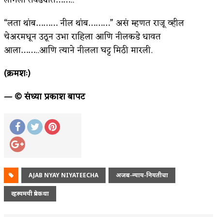
“लता थांब……… नील थांब………” असं म्हणत राजू व्हील
चेअरमधून उठून उभा राहिला आणि नीलकडे धावत
आला……..आणि त्याने नीलला घट्ट मिठी मारली.
(क्रमशः)
— © संध्या प्रकाश बापट
AJAB NYAY NIYATEECHA
अजब-न्याय-नियतीचा
रहस्यमयी प्रेमकथा