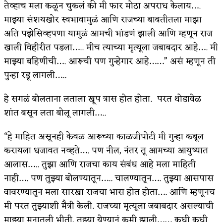
तेव्हाच मला कळून चुकलं की मी फार मोठा अपराध केलाय….
माझ्या संशयखोर स्वभावामुळं आणि राजच्या बाबतीतला माझा
अति पझेसिव्हपणा यामुळं आमची भांडणं झाली आणि म्हणून राज
खाली विहीरीत पडला….. मीच त्याच्या मृत्यूला जबाबदार आहे…. मी
माझ्या बहिणीची…. आरूची पण गुन्हेगार आहे……” असं म्हणून ती
पुन्हा रडू लागली…..
हे सगळं बोलताना लताला खूप त्रास होत होता. परत थोडावेळ
शांत बसून लता बोलू लागली…..
“हे माहित असूनही केवळ आरूच्या काळजीपोटी मी गुन्हा कबूल
करायला धजावत नव्हते…. पण नील, नंतर तू आमच्या आयुष्यात
आलास….. तुझा आणि राजचा काय संबंध आहे मला माहिती
नाही…. पण तुझ्या बोलण्यातून….. चालण्यातून…. तुझ्या आसपास
वावरण्यातून मला सारखा राजचा भास होत होता…. आणि म्हणूनच
मी परत तुझ्याशी मैत्री केली. राजच्या मृत्यूला जबाबदार असल्याची
माझ्या मनातली भीती, तुझ्या येण्यानं कमी झाली…… कधी कधी