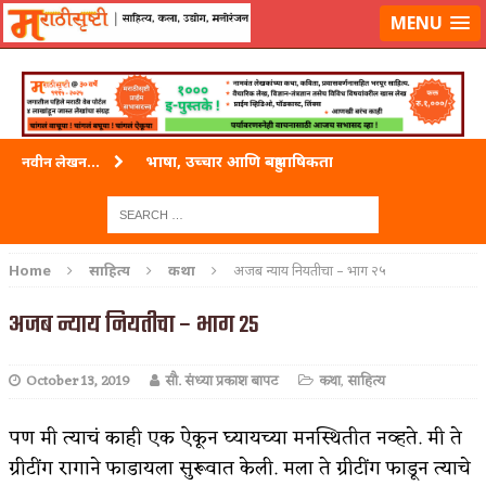
लॉग-इन करा
|
लेखक नोंदणी करा
MENU
भाषा, उच्चार आणि बहुभाषिकता
नवीन लेखन...
वारी विठ्ठलाची
ताम्र – एक अफलातून धातू (COPPER)
Home
साहित्य
कथा
अजब न्याय नियतीचा – भाग २५
जेव्हा मी आडनांव बदलले
अजब न्याय नियतीचा – भाग २५
अशी एक कविता लिहू इच्छिते
October 13, 2019
सौ. संध्या प्रकाश बापट
कथा
,
साहित्य
पाटलाची विहीर
शपथ
पण मी त्याचं काही एक ऐकून घ्यायच्या मनस्थितीत नव्हते. मी ते
ग्रीटींग रागाने फाडायला सुरूवात केली. मला ते ग्रीटींग फाडून त्याचे
पुस्तके बदलायची आहेत तुम्हाला!