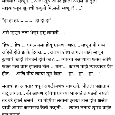
लावलास म्हणून…. आता खूप आनंद झाला असेल ना तुला
माझ्याकडून खुनाची कबुली मिळाली म्हणून? ….”
“हा हा हा…………..हा हा हा”
असं म्हणून लता भेसूर हसू लागली……
“हेच… हेच…. सगळं मला होवू द्यायचं नव्हतं…. म्हणून मी गप्प
राहिले होते इतके दिवस…… राजचा शोध लागला नाही म्हणून
कुणाचं काही बिघडलं होतं का?….. त्याच्या नसण्याचा फक्त आणि
फक्त मला त्रास झालाय नील…. मला…. कारण माझं त्याच्यावर प्रेम
होतं….. आणि मीच त्याचा खून केला….. हा…. हा…. हा…..”
लताचा हा आवतार बघून सगळीजणंच घाबरली. नीलला पश्चाताप
वाटू लागला… की आपण हे विचारायच्या भानगडीत पडलो नसतो
तर बरं झालं असतं. या गोष्टीचा लताला इतका त्रास होत असेल
याची आपण कल्पनाच केली नव्हती….. त्याला लताचं खूपच वाईट
वाटू लागलं…..