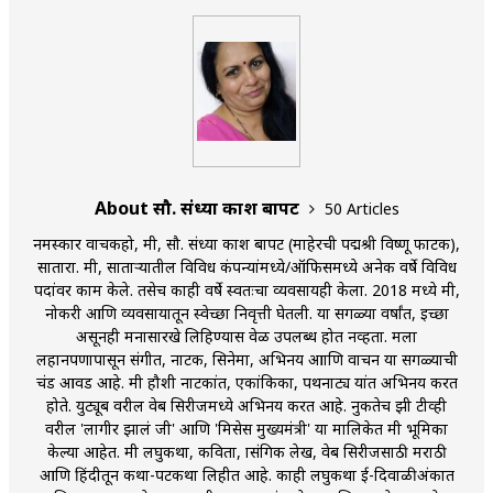
About सौ. संध्या प्रकाश बापट
50 Articles
नमस्कार वाचकहो, मी, सौ. संध्या प्रकाश बापट (माहेरची पद्मश्री विष्णू फाटक),
सातारा. मी, सातार्‍यातील विविध कंपन्यांमध्ये/ऑफिसमध्ये अनेक वर्षे विविध
पदांवर काम केले. तसेच काही वर्षे स्वतःचा व्यवसायही केला. 2018 मध्ये मी,
नोकरी आणि व्यवसायातून स्वेच्छा निवृत्ती घेतली. या सगळ्या वर्षांत, इच्छा
असूनही मनासारखे लिहिण्यास वेळ उपलब्ध होत नव्हता. मला
लहानपणापासून संगीत, नाटक, सिनेमा, अभिनय आाणि वाचन या सगळ्याची
प्रचंड आवड आहे. मी हौशी नाटकांत, एकांकिका, पथनाट्य यांत अभिनय करत
होते. युट्यूब वरील वेब सिरीजमध्ये अभिनय करत आहे. नुकतेच झी टीव्ही
वरील 'लागीर झालं जी' आणि 'मिसेस मुख्यमंत्री' या मालिकेत मी भूमिका
केल्या आहेत. मी लघुकथा, कविता, प्रासंगिक लेख, वेब सिरीजसाठी मराठी
आणि हिंदीतून कथा-पटकथा लिहीत आहे. काही लघुकथा ई-दिवाळीअंकात