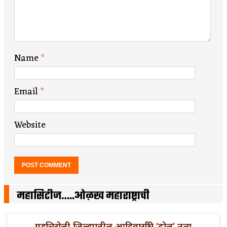
Name
*
Email
*
Website
महासिटीज…..ओळख महाराष्ट्राची
गडचिरोली जिल्ह्यातील आदिवासींचे ‘ढोल’ नृत्य