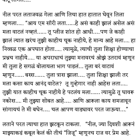
नील परत लताजवळ गेला आणि तिचा हात हातात घेवून तिला
म्हणला….. “आय एम सॉरी लता……हे असं काही झालं असेल असं
मला वाटलं नव्हतं…… तू प्लीज शांत हो आधी…..पण जे काही
झालं त्यात खरंच तुझी काहीच चूक नाहीये, हे मान्य आहे मला…. हा
निव्वळ एक अपघात होता….. त्यामुळे, त्याची तुला शिक्षा होण्याचा
प्रश्नच नाहीये….. या अपराधाचं तुझ्या मनावरचं ओझं उतरावं म्हणून
मी तुला हे सगळं बोलायला भाग पाडलं… तुला बरं वाटावं
म्हणून…… बस्स……. तुला त्रास झाला….. तुला शिक्षा झाली तर
मला कसा काय आनंद वाटेल? तू गुन्हेगार नाही आहेस लता…..
तुझी यात काहीच चूक नाहीये हे पटलंय मला…… त्यामुळे तू घावरू
नकोस…. मी तुझ्या सोबत आहे….. आणि आरूला काय समजावून
सांगायचं ते मी बघेन….. चल आपण वाड्यावर परत जाऊया….”
लताने परत त्याचा हात झटकून टाकला. “नील, ज्या दिवशी आरूनं
माझ्याकडं कबूल केलं की तीचं “जिजू” म्हणूनच राज वर प्रेम आहे.