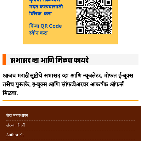
सभासद व्हा आणि मिळवा फायदे
आजच मराठीसृष्टीचे सभासद व्हा आणि न्यूजलेटर, मोफत ई-बुक्स
तसेच पुस्तके, इ-बुक्स आणि सॉफ्टवेअरवर आकर्षक ऑफर्स
मिळवा.
लेख व्यवस्थापन
लेखक नोंदणी
Author Kit