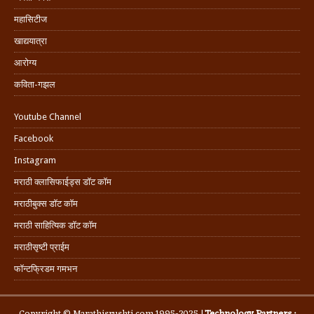
महासिटीज
खाद्ययात्रा
आरोग्य
कविता-गझल
Youtube Channel
Facebook
Instagram
मराठी क्लासिफाईड्स डॉट कॉम
मराठीबुक्स डॉट कॉम
मराठी साहित्यिक डॉट कॉम
मराठीसृष्टी प्राईम
फॉन्टफ्रिडम गमभन
Copyright © Marathisrushti.com 1995-2025 |
Technology Partners :