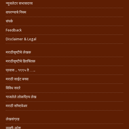
न्यूजलेटर सभासदत्त्व
वापरण्याचे नियम
संपर्क
Feedback
Disclaimer & Legal
मराठीसृष्टीचे लेखक
मराठीसृष्टीचे हितचिंतक
प्रवास .. १९९५ ते …..
मराठी साईट बनवा
विविध सदरे
गाजलेले लोकप्रिय लेख
मराठी सॉफ्टवेअर
लेखसंग्रह
व्यक्ती-कोश