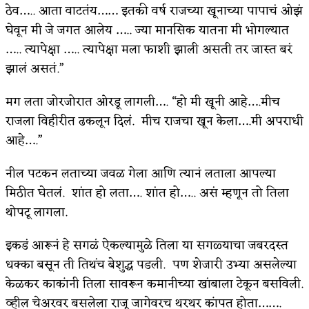
ठेव….. आता वाटतंय…… इतकी वर्ष राजच्या खूनाच्या पापाचं ओझं
घेवून मी जे जगत आलेय ….. ज्या मानसिक यातना मी भोगल्यात
….. त्यापेक्षा ….. त्यापेक्षा मला फाशी झाली असती तर जास्त बरं
झालं असतं.”
मग लता जोरजोरात ओरडू लागली…. “हो मी खूनी आहे….मीच
राजला विहीरीत ढकलून दिलं. मीच राजचा खून केला….मी अपराधी
आहे….”
नील पटकन लताच्या जवळ गेला आणि त्यानं लताला आपल्या
मिठीत घेतलं. शांत हो लता…. शांत हो….. असं म्हणून तो तिला
थोपटू लागला.
इकडं आरूनं हे सगळं ऐकल्यामुळे तिला या सगळ्याचा जबरदस्त
धक्का बसून ती तिथंच बेशुद्ध पडली. पण शेजारी उभ्या असलेल्या
केळकर काकांनी तिला सावरून कमानीच्या खांबाला टेकून बसविली.
व्हील चेअरवर बसलेला राजू जागेवरच थरथर कांपत होता…….