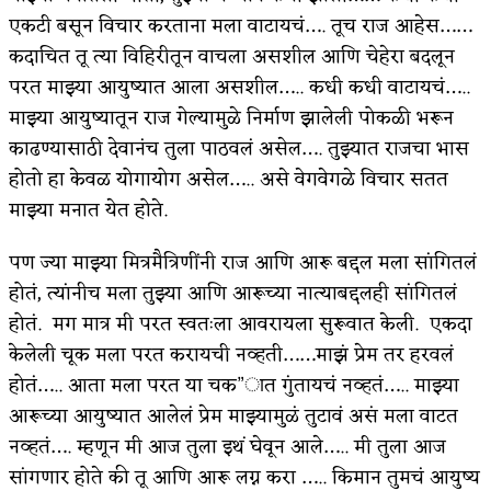
एकटी बसून विचार करताना मला वाटायचं…. तूच राज आहेस……
कदाचित तू त्या विहिरीतून वाचला असशील आणि चेहेरा बदलून
परत माझ्या आयुष्यात आला असशील….. कधी कधी वाटायचं…..
माझ्या आयुष्यातून राज गेल्यामुळे निर्माण झालेली पोकळी भरून
काढण्यासाठी देवानंच तुला पाठवलं असेल…. तुझ्यात राजचा भास
होतो हा केवळ योगायोग असेल….. असे वेगवेगळे विचार सतत
माझ्या मनात येत होते.
पण ज्या माझ्या मित्रमैत्रिणींनी राज आणि आरू बद्दल मला सांगितलं
होतं, त्यांनीच मला तुझ्या आणि आरूच्या नात्याबद्दलही सांगितलं
होतं. मग मात्र मी परत स्वतःला आवरायला सुरूवात केली. एकदा
केलेली चूक मला परत करायची नव्हती……माझं प्रेम तर हरवलं
होतं….. आता मला परत या चक”ात गुंतायचं नव्हतं….. माझ्या
आरूच्या आयुष्यात आलेलं प्रेम माझ्यामुळं तुटावं असं मला वाटत
नव्हतं…. म्हणून मी आज तुला इथं घेवून आले….. मी तुला आज
सांगणार होते की तू आणि आरू लग्न करा ….. किमान तुमचं आयुष्य