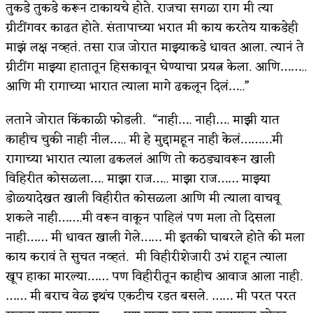
तुकडे तुकडे करून टाकायचे होते. राजचा सगळा राग मी त्या
किती घोषणांचा पाऊस होता
ग्रीटींगवर काढत होते. संतापाच्या भरात मी काय करतेय याकडेही
माझं लक्ष नव्हतं. तसा राज जोरात माझ्याकडे धावत आला. त्यानं ते
कसं हुईन तं हू माय…
ग्रीटींग माझ्या हातातून हिसकावून घेण्याचा प्रयत्न केला. आणि……..
काळजाचे प्रेत
आणि मी रागाच्या भारात त्याला मागे ढकलून दिलं…..”
चमकदार चांदी
लताने जोरात किंकाळी फोडली. “नाही…. नाही…. माझी यात
आदिवासींचा डॉक्टर, समाजसेवेचा ध्यास : डॉ. राहुल
काहीच चुकी नाही नील….. मी हे मुद्दामहून नाही केलं………मी
रागाच्या भारात त्याला ढकललं आणि तो कठड्यावरून खाली
जोशी
विहिरीत कोसळला…. माझा राज….. माझा राज…… माझ्या
डेंग्यू: ताप उतरला म्हणजे धोका टळला असे नाही!
डोळ्यादेखत खाली विहीरीत कोसळला आणि मी त्याला वाचवू
शकले नाही…….मी वरून वाकून पाहिलं पण मला तो दिसला
४ जुलै – इतिहासात घडलेल्या महत्त्वाच्या घटना
नाही…… मी धावत खाली गेले…… मी इतकी घाबरले होते की मला
सुवर्ण – झळाळी
काय करावं ते सुचत नव्हतं. मी विहीरीशेजारी उभं राहून त्याला
खूप हाका मारल्या…… पण विहीरीतून काहीच आवाज आला नाही.
‘अर्थ’पूर्ण हास्य
…… मी बराच वेळ इथंच एकटीच रडत बसले. …… मी परत परत
अष्टपैलू : खंडू रांगणेकर