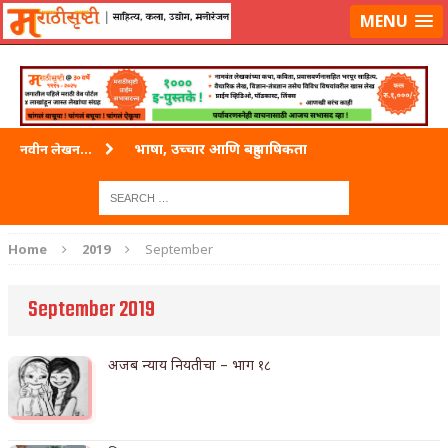
लॉग-इन करा
|
लेखक नोंदणी करा
MENU
भाषा, उच्चार आणि बहुभाषिकता
नवीन लेखन...
वारी विठ्ठलाची
ताम्र – एक अफलातून धातू (COPPER)
Home
2019
September
जेव्हा मी आडनांव बदलले
September 2019
अशी एक कविता लिहू इच्छिते
पाटलाची विहीर
अजब न्याय नियतीचा – भाग १८
शपथ
पुस्तके बदलायची आहेत तुम्हाला!