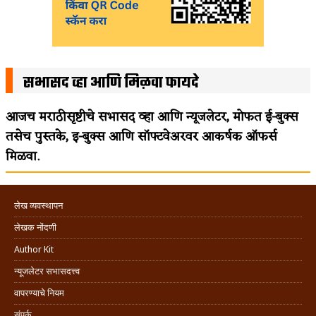
सभासद व्हा आणि मिळवा फायदे
आजच मराठीसृष्टीचे सभासद व्हा आणि न्यूजलेटर, मोफत ई-बुक्स
तसेच पुस्तके, इ-बुक्स आणि सॉफ्टवेअरवर आकर्षक ऑफर्स
मिळवा.
लेख व्यवस्थापन
लेखक नोंदणी
Author Kit
न्यूजलेटर सभासदत्त्व
वापरण्याचे नियम
संपर्क