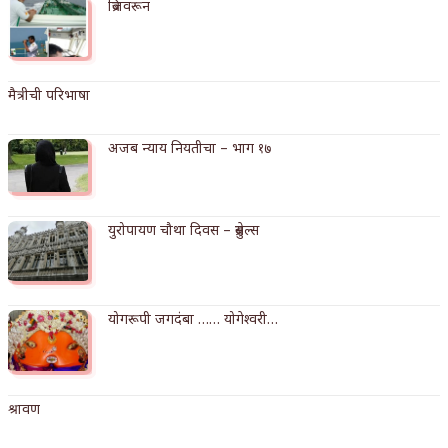
ब्रिजवरून
किती घोषणांचा पाऊस होता
कसं हुईन तं हू माय…
मैत्रीची परिभाषा
काळजाचे प्रेत
अजब न्याय नियतीचा – भाग १७
चमकदार चांदी
आदिवासींचा डॉक्टर, समाजसेवेचा ध्यास : डॉ. राहुल
युरोपायण चौथा दिवस – ब्रुसेल्स
जोशी
डेंग्यू: ताप उतरला म्हणजे धोका टळला असे नाही!
४ जुलै – इतिहासात घडलेल्या महत्त्वाच्या घटना
योगरूपी जगदंबा …… योगेश्वरी…
सुवर्ण – झळाळी
‘अर्थ’पूर्ण हास्य
श्रावण
अष्टपैलू : खंडू रांगणेकर