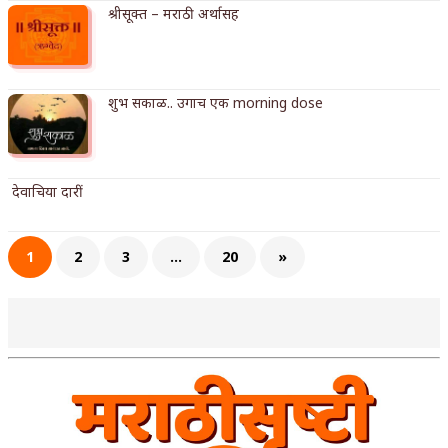
श्रीसूक्त – मराठी अर्थासह
अपूर्ण कथा
बुडीच खटलं – संयुक्त कुटुंब का गरजेचं?
शुभ सकाळ.. उगाच एक morning dose
देवाचिया दारीं
1
2
3
…
20
»