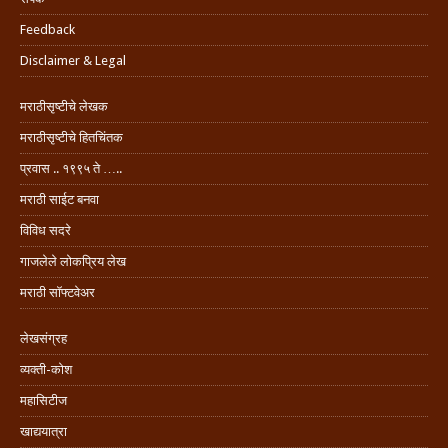
Feedback
Disclaimer & Legal
मराठीसृष्टीचे लेखक
मराठीसृष्टीचे हितचिंतक
प्रवास .. १९९५ ते …..
मराठी साईट बनवा
विविध सदरे
गाजलेले लोकप्रिय लेख
मराठी सॉफ्टवेअर
लेखसंग्रह
व्यक्ती-कोश
महासिटीज
खाद्ययात्रा