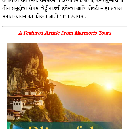
तंजावरचे राजवैभव, रामेश्वरमची अध्यात्मिक ऊर्जा, कन्याकुमारीचा
तीन समुद्रांचा संगम, चेट्टीनाडची हवेल्या आणि शेवटी – हा प्रवास
मनात कायम का कोरला जातो याचा उलघडा.
A Featured Article From Marmoris Tours