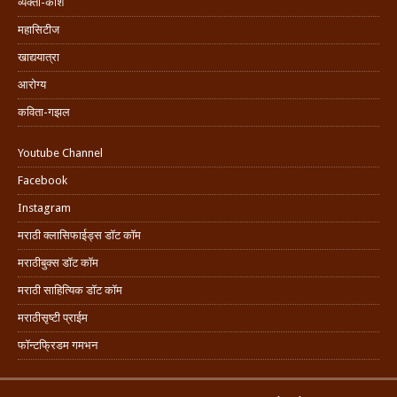
व्यक्ती-कोश
महासिटीज
खाद्ययात्रा
आरोग्य
कविता-गझल
Youtube Channel
Facebook
Instagram
मराठी क्लासिफाईड्स डॉट कॉम
मराठीबुक्स डॉट कॉम
मराठी साहित्यिक डॉट कॉम
मराठीसृष्टी प्राईम
फॉन्टफ्रिडम गमभन