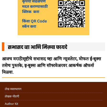
सभासद व्हा आणि मिळवा फायदे
आजच मराठीसृष्टीचे सभासद व्हा आणि न्यूजलेटर, मोफत ई-बुक्स
तसेच पुस्तके, इ-बुक्स आणि सॉफ्टवेअरवर आकर्षक ऑफर्स
मिळवा.
लेख व्यवस्थापन
लेखक नोंदणी
Author Kit