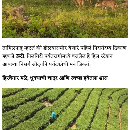
तामिळनाडू म्हटलं की डोळ्यासमोर येणारं पहिलं निसर्गरम्य ठिकाण
म्हणजे
ऊटी
. निलगिरी पर्वतरांगांमध्ये वसलेलं हे हिल स्टेशन
आपल्या निसर्ग सौंदर्याने पर्यटकांची मनं जिंकतं.
हिरवेगार मळे
,
धुक्याची चादर आणि स्वच्छ हवेतला श्वास