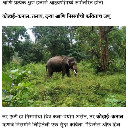
आणि प्रत्येक क्षण हजारो आठवणींमध्ये रूपांतरित होतो.
कोडाई
–
कनाल
:
तलाव
,
दऱ्या आणि निसर्गाची कविताच जणू
जर ऊटी हा निसर्गाचा चित्र कला-प्रयोग असेल, तर
कोडाई
–
कनाल
म्हणजे निसर्गाने लिहिलेली एक सुंदर कविता. “प्रिन्सेस ऑफ हिल