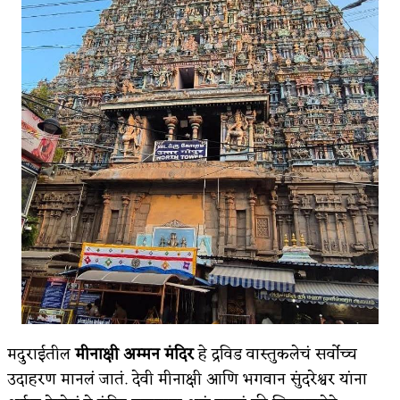
मदुराईतील
मीनाक्षी अम्मन मंदिर
हे द्रविड वास्तुकलेचं सर्वोच्च
उदाहरण मानलं जातं. देवी मीनाक्षी आणि भगवान सुंदरेश्वर यांना