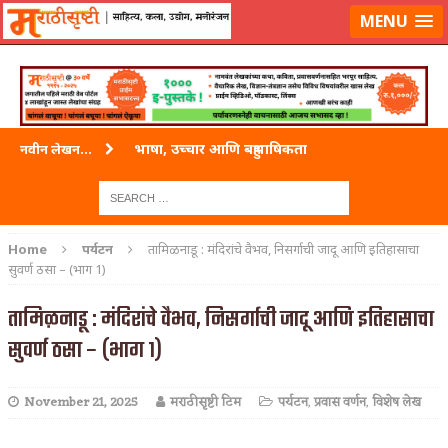
लॉग-इन करा
|
लेखक नोंदणी करा
MENU
भाषा, उच्चार आणि बहुभाषिकता
नवीन लेखन...
वारी विठ्ठलाची
ताम्र – एक अफलातून धातू (COPPER)
Home
पर्यटन
तामिळनाडू : मंदिरांचे वैभव, निसर्गाची जादू आणि इतिहासाचा
सुवर्ण ठसा – (भाग 1)
जेव्हा मी आडनांव बदलले
तामिळनाडू : मंदिरांचे वैभव, निसर्गाची जादू आणि इतिहासाचा
अशी एक कविता लिहू इच्छिते
सुवर्ण ठसा – (भाग 1)
पाटलाची विहीर
शपथ
November 21, 2025
मराठीसृष्टी टिम
पर्यटन
,
प्रवास वर्णन
,
विशेष लेख
पुस्तके बदलायची आहेत तुम्हाला!