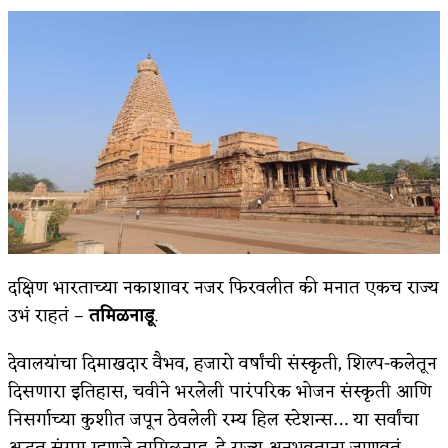
किती घोषणांचा पाऊस होता
कसं हुईन तं हू माय…
काळजाचे प्रेत
चमकदार चांदी
आदिवासींचा डॉक्टर, समाजसेवेचा ध्यास : डॉ. राहुल
जोशी
डेंग्यू: ताप उतरला म्हणजे धोका टळला असे नाही!
दक्षिण भारताच्या नकाशावर नजर फिरवलीत की मनात एकच राज्य
उभं राहतं –
तमिळनाडू
.
४ जुलै – इतिहासात घडलेल्या महत्त्वाच्या घटना
सुवर्ण – झळाळी
देवालयांचा दिमाखदार वैभव, हजारो वर्षांची संस्कृती, शिल्प-कलेतून
दिसणारा इतिहास, चवीने भरलेली पारंपरिक भोजन संस्कृती आणि
‘अर्थ’पूर्ण हास्य
निसर्गाच्या कुशीत जपून ठेवलेली रम्य हिल स्टेशन्स… या सर्वांचा
अष्टपैलू : खंडू रांगणेकर
अद्भुत संगम म्हणजे तामिळनाडू. हे राज्य अनुभवताना जाणवतं –