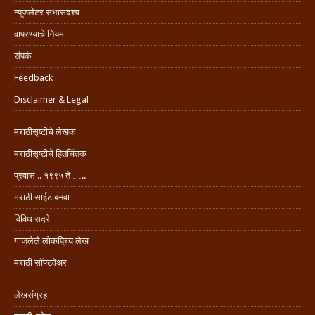
न्यूजलेटर सभासदत्त्व
वापरण्याचे नियम
संपर्क
Feedback
Disclaimer & Legal
मराठीसृष्टीचे लेखक
मराठीसृष्टीचे हितचिंतक
प्रवास .. १९९५ ते …..
मराठी साईट बनवा
विविध सदरे
गाजलेले लोकप्रिय लेख
मराठी सॉफ्टवेअर
लेखसंग्रह