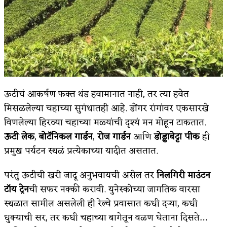
ऊटीचं आकर्षण फक्त थंड हवामानात नाही, तर त्या हवेत
मिसळलेल्या चहाच्या सुगंधातही आहे. डोंगर रांगांवर एकसारखे
विणलेल्या हिरव्या चहाच्या मळ्यांची दृश्यं मन मोहून टाकतात.
ऊटी लेक
,
बोटॅनिकल गार्डन
,
रोज गार्डन
आणि
डोड्डाबेट्टा पीक
ही
प्रमुख पर्यटन स्थळं प्रत्येकाच्या यादीत असतात.
परंतु ऊटीची खरी जादू अनुभवायची असेल तर
निलगिरी माउंटन
टॉय ट्रेन
ची सफर नक्की करावी. युनेस्कोच्या जागतिक वारसा
स्थळात सामील असलेली ही रेल्वे प्रवासात कधी दऱ्या, कधी
धुक्याची सर, तर कधी चहाच्या बागेतून वळण घेताना दिसते…