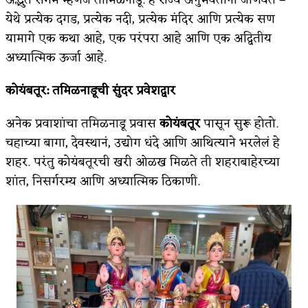
येथे प्रत्येक दगड, प्रत्येक नदी, प्रत्येक मंदिर आणि प्रत्येक सण
अपूर्ण कथा
यामागे एक कथा आहे, एक परंपरा आहे आणि एक अद्वितीय
बुडीच खटलं – संयुक्त कुटुंब का गरजेचं?
अध्यात्मिक ऊर्जा आहे.
कोयंबतूर
:
तमिळनाडूची सुंदर प्रवेशद्वार
अनेक प्रवाशांचा तमिळनाडू प्रवास
कोयंबतूर
पासून सुरू होतो.
चहाच्या बागा, देवस्थानं, उद्योग धंदे आणि आथित्याने भरलेलं हे
शहर. परंतु कोयंबतूरची खरी ओळख मिळते ती शहराबाहेरच्या
शांत, निसर्गरम्य आणि अध्यात्मिक ठिकाणी.