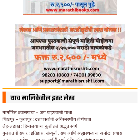
याच मालिकेतील इतर लेख
मार्मोरिस प्रवासगाथा – जग पाहण्याची गाथा
पिठापूर – कुरवपूर : दत्तभक्तांची अविस्मरणीय तीर्थयात्रा
लेह-लडाख : हिमालयाच्या कुशीतलं अद्भुत स्वर्ग
गुजरातची सफर : इतिहास, संस्कृती, सण आणि श्रद्धास्थळांचा अनोखा प्रवास
अरुणाचल प्रदेश – उगवत्या सूर्याची भूमी (लँड ऑफ rising sun)