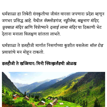
अपूर्ण कथा
धर्मशाळा हा तिबेटी संस्कृतीचा जीवंत वारसा जपणारा प्रदेश म्हणून
बुडीच खटलं – संयुक्त कुटुंब का गरजेचं?
जगभर प्रसिद्ध आहे. येथील
मॅक्लोडगंज
,
नड्डीलेक
,
बक्षूनाग मंदिर
,
ध्रुवबाळ मंदिर
आणि विशेष्याने
दलाई लामा मंदिर
या ठिकाणी भेट
देताना मनाला विलक्षण शांतता लाभते.
धर्मशाळा ते डलहौजी मार्गात निसर्गाच्या कुशीत वसलेला
मॉल रोड
प्रवाशांचे मन मोहून टाकतो.
डलहौजी ते खज्जियार
:
मिनी स्वित्झर्लंडची ओळख