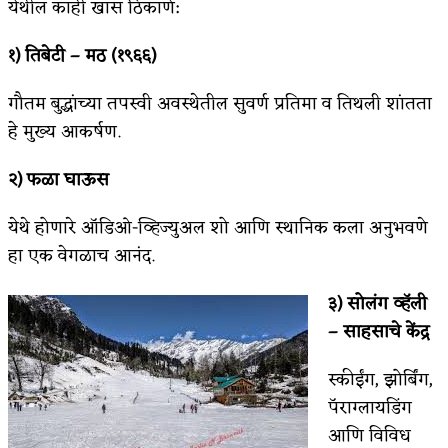
येथील काही खास ठिकाणे:
१) तिबेटी
–
मठ (१९६६)
गौतम बुद्धांच्या तपस्वी अवस्थेतील सुवर्ण प्रतिमा व तिथली शांतता
हे मुख्य आकर्षण.
२) फळा घाऊस
येथे होणारे ऑडिओ-व्हिज्युअल शो आणि स्थानिक कला अनुभवणे
हा एक वेगळाच आनंद.
३) सोलंग व्हॅली
–
साहसाचे केंद्र
स्कीईंग, झोर्बिंग,
पॅराग्लायडिंग
आणि विविध