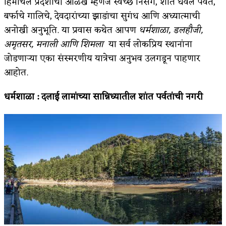
हिमाचल प्रदेशाची ओळख म्हणजे स्वच्छ निसर्ग, शांत धवल पर्वत,
बर्फाचे गालिचे, देवदारांच्या झाडांचा सुगंध आणि अध्यात्माची
किती घोषणांचा पाऊस होता
अनोखी अनुभूति. या प्रवास कथेत आपण
धर्मशाळा
,
डलहौजी
,
कसं हुईन तं हू माय…
अमृतसर
,
मनाली आणि शिमला
या सर्व लोकप्रिय स्थानांना
जोडणाऱ्या एका संस्मरणीय यात्रेचा अनुभव उलगडून पाहणार
काळजाचे प्रेत
आहोत.
चमकदार चांदी
धर्मशाळा : दलाई लामांच्या सान्निध्यातील शांत पर्वतांची नगरी
आदिवासींचा डॉक्टर, समाजसेवेचा ध्यास : डॉ. राहुल
जोशी
डेंग्यू: ताप उतरला म्हणजे धोका टळला असे नाही!
४ जुलै – इतिहासात घडलेल्या महत्त्वाच्या घटना
सुवर्ण – झळाळी
‘अर्थ’पूर्ण हास्य
अष्टपैलू : खंडू रांगणेकर