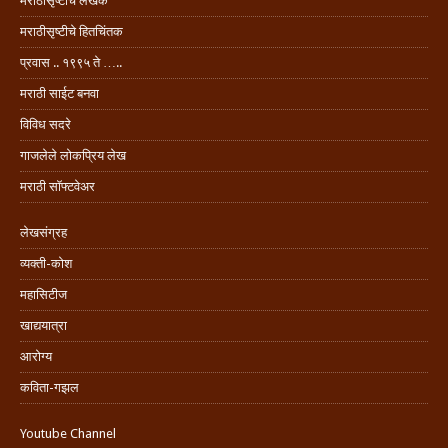
मराठीसृष्टीचे लेखक
मराठीसृष्टीचे हितचिंतक
प्रवास .. १९९५ ते …..
मराठी साईट बनवा
विविध सदरे
गाजलेले लोकप्रिय लेख
मराठी सॉफ्टवेअर
लेखसंग्रह
व्यक्ती-कोश
महासिटीज
खाद्ययात्रा
आरोग्य
कविता-गझल
Youtube Channel