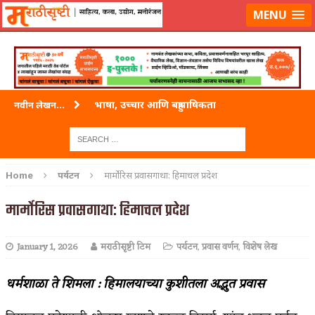
लॉग-इन करा
|
लेखक नोंदणी करा
MENU
भाषा, उच्चार आणि बहुभाषिकता
नवीन लेखन...
वारी विठ्ठलाची
ताम्र – एक अफलातून धातू (COPPER)
Home
पर्यटन
मार्मोरिस प्रवासगाथा: हिमाचल प्रदेश
जेव्हा मी आडनांव बदलले
मार्मोरिस प्रवासगाथा: हिमाचल प्रदेश
अशी एक कविता लिहू इच्छिते
January 1, 2026
मराठीसृष्टी टिम
पर्यटन
,
प्रवास वर्णन
,
विशेष लेख
पाटलाची विहीर
शपथ
धर्मशाळा ते शिमला : हिमालयाच्या कुशीतला अद्भुत प्रवास
पुस्तके बदलायची आहेत तुम्हाला!