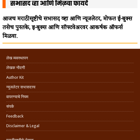
सभासद व्हा आणि मिळवा फायदे
आजच मराठीसृष्टीचे सभासद व्हा आणि न्यूजलेटर, मोफत ई-बुक्स
तसेच पुस्तके, इ-बुक्स आणि सॉफ्टवेअरवर आकर्षक ऑफर्स
मिळवा.
लेख व्यवस्थापन
लेखक नोंदणी
Author Kit
न्यूजलेटर सभासदत्त्व
वापरण्याचे नियम
संपर्क
Feedback
Disclaimer & Legal