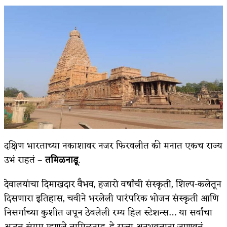
किती घोषणांचा पाऊस होता
कसं हुईन तं हू माय…
काळजाचे प्रेत
चमकदार चांदी
आदिवासींचा डॉक्टर, समाजसेवेचा ध्यास : डॉ. राहुल
जोशी
डेंग्यू: ताप उतरला म्हणजे धोका टळला असे नाही!
दक्षिण भारताच्या नकाशावर नजर फिरवलीत की मनात एकच राज्य
उभं राहतं –
तमिळनाडू
.
४ जुलै – इतिहासात घडलेल्या महत्त्वाच्या घटना
सुवर्ण – झळाळी
देवालयांचा दिमाखदार वैभव, हजारो वर्षांची संस्कृती, शिल्प-कलेतून
दिसणारा इतिहास, चवीने भरलेली पारंपरिक भोजन संस्कृती आणि
‘अर्थ’पूर्ण हास्य
निसर्गाच्या कुशीत जपून ठेवलेली रम्य हिल स्टेशन्स… या सर्वांचा
अष्टपैलू : खंडू रांगणेकर
अद्भुत संगम म्हणजे तामिळनाडू. हे राज्य अनुभवताना जाणवतं –