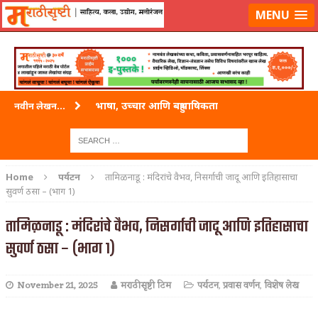
लॉग-इन करा
|
लेखक नोंदणी करा
MENU
भाषा, उच्चार आणि बहुभाषिकता
नवीन लेखन...
वारी विठ्ठलाची
ताम्र – एक अफलातून धातू (COPPER)
Home
पर्यटन
तामिळनाडू : मंदिरांचे वैभव, निसर्गाची जादू आणि इतिहासाचा
सुवर्ण ठसा – (भाग 1)
जेव्हा मी आडनांव बदलले
तामिळनाडू : मंदिरांचे वैभव, निसर्गाची जादू आणि इतिहासाचा
अशी एक कविता लिहू इच्छिते
सुवर्ण ठसा – (भाग 1)
पाटलाची विहीर
शपथ
November 21, 2025
मराठीसृष्टी टिम
पर्यटन
,
प्रवास वर्णन
,
विशेष लेख
पुस्तके बदलायची आहेत तुम्हाला!