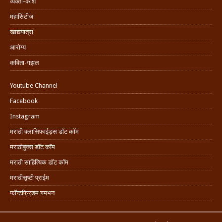
व्यक्ती-कोश
महासिटीज
खाद्ययात्रा
आरोग्य
कविता-गझल
Youtube Channel
Facebook
Instagram
मराठी क्लासिफाईड्स डॉट कॉम
मराठीबुक्स डॉट कॉम
मराठी साहित्यिक डॉट कॉम
मराठीसृष्टी प्राईम
फॉन्टफ्रिडम गमभन