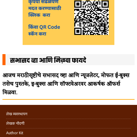
सभासद व्हा आणि मिळवा फायदे
आजच मराठीसृष्टीचे सभासद व्हा आणि न्यूजलेटर, मोफत ई-बुक्स
तसेच पुस्तके, इ-बुक्स आणि सॉफ्टवेअरवर आकर्षक ऑफर्स
मिळवा.
लेख व्यवस्थापन
लेखक नोंदणी
Author Kit