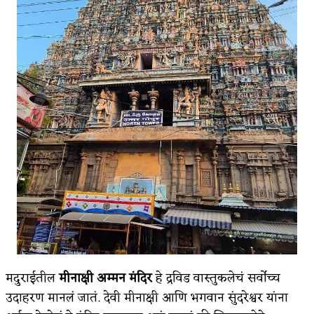
मदुराईतील
मीनाक्षी अम्मन मंदिर
हे द्रविड वास्तुकलेचं सर्वोच्च
उदाहरण मानलं जातं. देवी मीनाक्षी आणि भगवान सुंदरेश्वर यांना