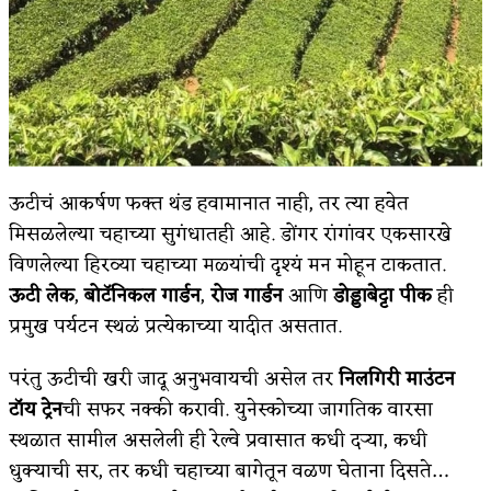
ऊटीचं आकर्षण फक्त थंड हवामानात नाही, तर त्या हवेत
मिसळलेल्या चहाच्या सुगंधातही आहे. डोंगर रांगांवर एकसारखे
विणलेल्या हिरव्या चहाच्या मळ्यांची दृश्यं मन मोहून टाकतात.
ऊटी लेक
,
बोटॅनिकल गार्डन
,
रोज गार्डन
आणि
डोड्डाबेट्टा पीक
ही
प्रमुख पर्यटन स्थळं प्रत्येकाच्या यादीत असतात.
परंतु ऊटीची खरी जादू अनुभवायची असेल तर
निलगिरी माउंटन
टॉय ट्रेन
ची सफर नक्की करावी. युनेस्कोच्या जागतिक वारसा
स्थळात सामील असलेली ही रेल्वे प्रवासात कधी दऱ्या, कधी
धुक्याची सर, तर कधी चहाच्या बागेतून वळण घेताना दिसते…