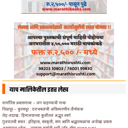
याच मालिकेतील इतर लेख
मार्मोरिस प्रवासगाथा – जग पाहण्याची गाथा
पिठापूर – कुरवपूर : दत्तभक्तांची अविस्मरणीय तीर्थयात्रा
लेह-लडाख : हिमालयाच्या कुशीतलं अद्भुत स्वर्ग
गुजरातची सफर : इतिहास, संस्कृती, सण आणि श्रद्धास्थळांचा अनोखा प्रवास
अरुणाचल प्रदेश – उगवत्या सूर्याची भूमी (लँड ऑफ rising sun)