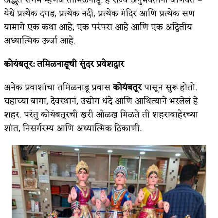
येथे प्रत्येक दगड, प्रत्येक नदी, प्रत्येक मंदिर आणि प्रत्येक सण
अपूर्ण कथा
यामागे एक कथा आहे, एक परंपरा आहे आणि एक अद्वितीय
बुडीच खटलं – संयुक्त कुटुंब का गरजेचं?
अध्यात्मिक ऊर्जा आहे.
कोयंबतूर
:
तमिळनाडूची सुंदर प्रवेशद्वार
अनेक प्रवाशांचा तमिळनाडू प्रवास
कोयंबतूर
पासून सुरू होतो.
चहाच्या बागा, देवस्थानं, उद्योग धंदे आणि आथित्याने भरलेलं हे
शहर. परंतु कोयंबतूरची खरी ओळख मिळते ती शहराबाहेरच्या
शांत, निसर्गरम्य आणि अध्यात्मिक ठिकाणी.