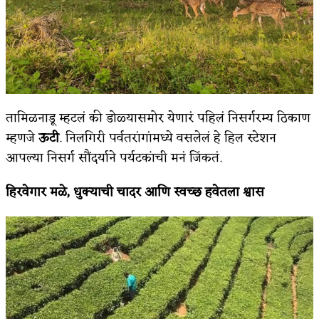
तामिळनाडू म्हटलं की डोळ्यासमोर येणारं पहिलं निसर्गरम्य ठिकाण
म्हणजे
ऊटी
. निलगिरी पर्वतरांगांमध्ये वसलेलं हे हिल स्टेशन
आपल्या निसर्ग सौंदर्याने पर्यटकांची मनं जिंकतं.
हिरवेगार मळे
,
धुक्याची चादर आणि स्वच्छ हवेतला श्वास