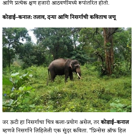
आणि प्रत्येक क्षण हजारो आठवणींमध्ये रूपांतरित होतो.
कोडाई
–
कनाल
:
तलाव
,
दऱ्या आणि निसर्गाची कविताच जणू
जर ऊटी हा निसर्गाचा चित्र कला-प्रयोग असेल, तर
कोडाई
–
कनाल
म्हणजे निसर्गाने लिहिलेली एक सुंदर कविता. “प्रिन्सेस ऑफ हिल