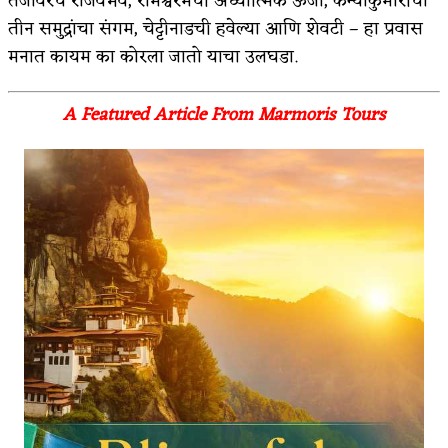
तंजावरचे राजवैभव, रामेश्वरमची अध्यात्मिक ऊर्जा, कन्याकुमारीचा
तीन समुद्रांचा संगम, चेट्टीनाडची हवेल्या आणि शेवटी – हा प्रवास
मनात कायम का कोरला जातो याचा उलघडा.
A Featured Article From Marmoris Tours