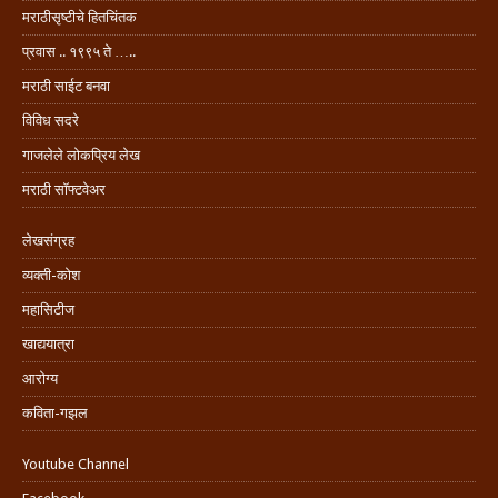
मराठीसृष्टीचे हितचिंतक
प्रवास .. १९९५ ते …..
मराठी साईट बनवा
विविध सदरे
गाजलेले लोकप्रिय लेख
मराठी सॉफ्टवेअर
लेखसंग्रह
व्यक्ती-कोश
महासिटीज
खाद्ययात्रा
आरोग्य
कविता-गझल
Youtube Channel