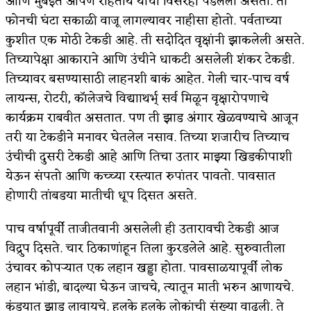
आणि मुंबईत आपण राहतोय याचा विसरही पडलेला असतो. तो
फोनची घंटा सकाळी वाजू लागल्यावर नाहीसा होतो. पर्वताच्या
कुशीत एक मोठी टेकडी आहे. ती सदोदित वृक्षांनी झाकलेली असते.
तिच्यापेक्षा आकाराने आणि उंचीने धाकटी असलेली शंकर टेकडी.
तिच्यावर बसण्यासाठी लाहनशी बाकं आहेत. गेली चार-पाच वर्ष
लायन्स, रोटरी, कॉलेजचे विद्यााथर्भ् सर्व मिळून वृक्षारोपणाचे
कार्यक्रम राबवीत असतात. पण ती झाड अंगार खेळवण्याचे आजून
तरी या टेकडीने मनावर घेतलेल नसाव. तिच्या शजारीच तिच्याच
उंचीची दुसरी टेकडी आहे आणि तिचा उतार माझ्या खिडकीपाशी
येऊन संपतो आणि कच्च्या रस्त्यात रुपांतर पावतो. पावसात
होणारी तांबडया मातीची धूप दिसत असते.
पाच वर्षापूर्वी ताजीतवानी असलेली ही उतारावची टेकडी आज
विद्रुप दिसते. चार ठिकाणांहून तिला कुरडलेले आहे. सुरुवातीला
उंचावर कोपऱ्यात एक लहान खड्डा होता. पावसाळयापूर्वी लोक
लहान भांडी, बादल्या घेऊन जाचचे, त्यातून माती भरुन आणायचे.
कुंडयात झाड लावायचे. हलके हलके लोकांची संख्या वाढली. ते