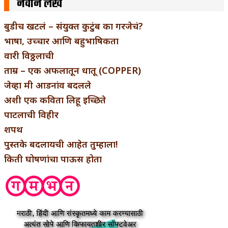
नवीन लेख
बुडीच खटलं – संयुक्त कुटुंब का गरजेचं?
भाषा, उच्चार आणि बहुभाषिकता
वारी विठ्ठलाची
ताम्र – एक अफलातून धातू (COPPER)
जेव्हा मी आडनांव बदलले
अशी एक कविता लिहू इच्छिते
पाटलाची विहीर
शपथ
पुस्तके बदलायची आहेत तुम्हाला!
किती घोषणांचा पाऊस होता