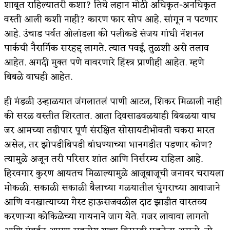
शाबूत राहिल्यातरी कशा? तिथे लहान मोठी अधिकृत-अनधिकृत
वस्ती आली कशी नाही? कारण फार सोप आहे. सांगून न पटणार
आहे. उंचाड पर्वत ओलांडला की पलीकडे संजय गांधी नॅशनल
पार्कची नैसर्गिक सरहद्द लागते. त्यात पवई, तुळशी असे तलाव
आहेत. अगदी मुक्त पणे वावरणारे हिंस्त्र प्राणीही आहेत. म्हणे
बिबळे वाघही आहेत.
ही मंडळी उन्हाळयात जंगलातलं पाणी आटल, शिकर मिळाली नाही
की सरळ वस्तीत शिरतात. आता दिवसाढवळयाही बिबळया वाघ
जर आमच्या तडीपार पूर्ण संरक्षित सोसायटीभोवती चकरा मारत
असेल, तर झोपडीबिपडी बांधण्याच्या भानगडीत पडणार कोण?
त्यामुळे अजून तरी परिसर शांत आणि निर्सरम्य राहिला आहे.
हिरवगार कुरण आयतच मिळाल्यामुळे आजूबाजूची जनावर चरायला
मोकळी. सकाळी सकाळी बैलाच्या गळयातील घुंगराच्या आवाजाने
आणि वनखात्याच्या गेस्ट हाऊसजवळील दाट झाडीत वास्तव्य
करणाऱ्या कोकिळेच्या गायनाने जाग येते. गजर लावावा लागतो