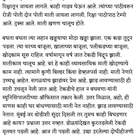
रिक्षातून जायला लागले. काही गाढव घेऊन आले. त्यांच्या पाठीवरुन
रोजी पोती दोन पोती माती जायला लागली. रिक्षा पाठोपाठ टेम्पो
आले. ट्रक्स आले. माती खणण चालूच होते.
बघता बघता त्या लहान खड्डयाचा मोठा खड्डा झाला. एक कडा तुटून
पडला. त्या वरच्य बाजूला, खालाच्या बाजूला, पलीकडच्या बाजूला,
खोदकाम सुरु राहिल. वर्षामागून वर्ष जात टेकडी विद्रूप झाली.
मातीकाम चालूच आहे. बरं हे काही व्यावसायिक माती खोदण्याचे
काम नाही. त्यामागे कुणी बिल्डर किंवा डेव्हलपर्स नाही. माती नेणारे
उच्चभ्रू आहेत. सगळयांच झाडांवर प्रेम आहे. झाड लावण्यासाठी ही
माती उचलून नेली जात आहे. टेकडीचे हाल न बघवणा-यांनी
म्युनिसिपालटीच्या ऑफिसात तक्रार केली. उत्तर मिळाल, अहो, ही
माणस काही घर बांधण्यासाठी माती नेत नाहीत. झाड लावण्यासाठी
नेतात. मुंबई जर थोडीशी सुंदर दिसली तर तुमच काही बिघडणार
आहे काय? प्रश्नाला उत्तर नव्हत. डोळयांदेखत कुरतडलेली टेकडी
मृतवत पडली आहे. आज ती पडली आहे. उद्या उरलेल्या दोघीहीजणी