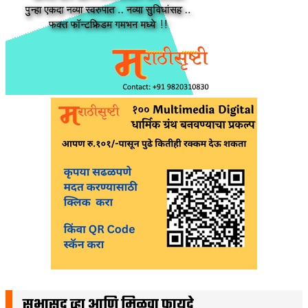
सभासद व्हा आणि मिळवा फायदे