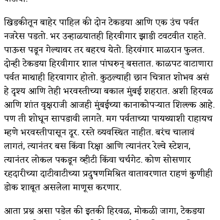
अपूर्ण कथा
खिडकीतून बाहेर पाहिल की दोन टेकडया आणि एक उंच पर्वत
नजरेस पडतो. भर उन्हाळयातही हिरवीगार झाडी टवटवीत राहते.
बुडीच खटलं – संयुक्त कुटुंब का गरजेचं?
पाऊस पडून गेल्यावर तर बहरच येतो. हिरवंगार माळरान फुलत.
दोन्ही टेकडया हिरवीगार शाल पांघरुन् बसतात. काळपट वाटाणारा
पर्वत माथाही हिरवागार होतो. कुठल्याही छान चित्रात शोभव असं
हे दृश्य आणि तेही भरवस्तीच्या बकाल मुंबई शहरात. अशी हिरवळ
आणि शांत वृक्षराजी आजही मुंबईच्या कानाकोपऱ्यात शिल्ल्क आहे.
पण ती शोधून सापडावी लागते. मग पर्वताच्या पायथ्याशी राहायच
म्हणे भरवस्तीपासून दूर. रस्ते व्यवस्थित नाहीत. बरंच चालावं
लागतं, त्यानंतर बस किंवा रिक्षा आणि त्यानंतर रेल्वे स्टेशन,
त्यानंतर लोकल पकडून व्हीटी किंवा चर्चगेट. कोण सोसणार
रहदारीच्या दाटीवाटीच्या प्रदुषणमिश्रित वातावरणात राहणं कुणीही
डोक शाबूत असलेला माणूस करणार.
आता प्रश्न असा पडेल की इतकी हिरवळ, मोकळी जागा, टेकडया