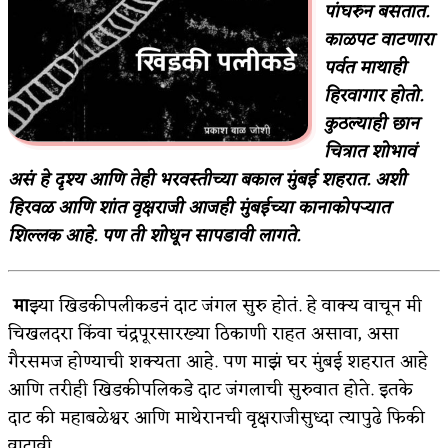
पांघरुन बसतात.
किती घोषणांचा पाऊस होता
काळपट वाटणारा
पर्वत माथाही
कसं हुईन तं हू माय…
हिरवागार होतो.
काळजाचे प्रेत
कुठल्याही छान
चित्रात शोभावं
चमकदार चांदी
असं हे दृश्य आणि तेही भरवस्तीच्या बकाल मुंबई शहरात. अशी
आदिवासींचा डॉक्टर, समाजसेवेचा ध्यास : डॉ. राहुल
हिरवळ आणि शांत वृक्षराजी आजही मुंबईच्या कानाकोपऱ्यात
शिल्लक आहे. पण ती शोधून सापडावी लागते.
जोशी
डेंग्यू: ताप उतरला म्हणजे धोका टळला असे नाही!
मा
झ्या खिडकीपलीकडनं दाट जंगल सुरु होतं. हे वाक्य वाचून मी
४ जुलै – इतिहासात घडलेल्या महत्त्वाच्या घटना
चिखलदरा किंवा चंद्रपूरसारख्या ठिकाणी राहत असावा, असा
गैरसमज होण्याची शक्यता आहे. पण माझं घर मुंबई शहरात आहे
सुवर्ण – झळाळी
आणि तरीही खिडकीपलिकडे दाट जंगलाची सुरुवात होते. इतके
‘अर्थ’पूर्ण हास्य
दाट की महाबळेश्वर आणि माथेरानची वृक्षराजीसुध्दा त्यापुढे फिकी
अष्टपैलू : खंडू रांगणेकर
वाटावी.