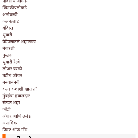
पावसाचं आगमन
खिडकीपलीकडे
अनोळखी
कलकलाट
बंदिस्त
भुयारी
वेडेपणातलं शहाणपण
बेवारशी
पुस्तक
भुयारी रेल्वे
लोअर वरळी
घडीचं जीवन
बनवाबनवी
कला कशाशी खातात?
मुंबईचा हवालदार
संतप्त शहर
कोंडी
अंधार आणि उजेड
अनामिक
फिस्ट ऑफ गॉड