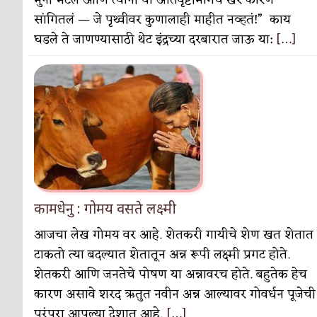
मुनी भेटले आणि त्यांनी या अतिवृष्टीमागचं खरं कारण
सुवर्ण – झळाळी
अर्थ-वाणिज्य
सांगितलं — जे पृथ्वीवर कुणालाही माहीत नव्हतं!” काय
‘अर्थ’पूर्ण हास्य
अर्थ-वाणिज्य
घडले ते जाणण्यासाठी थेट इंद्रच्या दरबारात जाऊ या:
[…]
अष्टपैलू : खंडू रांगणेकर
क्रिकेट
अपूर्ण कथा
कथा
बुडीच खटलं – संयुक्त कुटुंब का गरजेचं?
विशेष लेख
कामधेनु : गोमय वसते लक्ष्मी
आजचा लेख गोमय वर आहे. शेतकरी गायीचे शेण खत शेतात
टाकतो त्या बदल्यात शेतातून अन्न रूपी लक्ष्मी प्रगट होते.
शेतकरी आणि जनतेचे पोषण या अन्नावरच होते. बहुतेक हेच
कारण असावे शरद ऋतुत नवीन अन्न आल्यावर गोवर्धन पूजेची
परंपरा आपल्या देशात आहे.
[…]