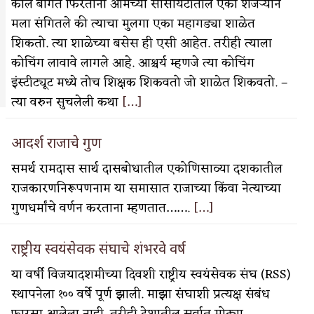
काल बागेत फिरताना आमच्या सोसायटीतील एका शेजर्‍याने
मला संगितले की त्याचा मुलगा एका महागड्या शाळेत
शिकतो. त्या शाळेच्या बसेस ही एसी आहेत. तरीही त्याला
कोचिंग लावावे लागले आहे. आश्चर्य म्हणजे त्या कोचिंग
इंस्टीट्यूट मध्ये तोच शिक्षक शिकवतो जो शाळेत शिकवतो. –
वात्रटिका
त्या वरुन सुचलेली कथा
[…]
टिका
आदर्श राजाचे गुण
समर्थ रामदास सार्थ दासबोधातील एकोणिसाव्या दशकातील
राजकारणनिरूपणनाम या समासात राजाच्या किंवा नेत्याच्या
गुणधर्मांचे वर्णन करताना म्हणतात…….
[…]
 जोशी
युवा-विश्व
राष्ट्रीय स्वयंसेवक संघाचे शंभरवे वर्ष
आरोग्य
या वर्षी विजयादशमीच्या दिवशी राष्ट्रीय स्वयंसेवक संघ (RSS)
विशेष
स्थापनेला १०० वर्षे पूर्ण झाली. माझा संघाशी प्रत्यक्ष संबंध