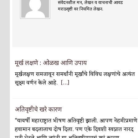
संवेदनशील मन, लेखन व वाचनाची आवड
मराठीसृष्टी वर नियमित लेखन.
पाटलाची विहीर
कविता-गझल-चारोळी-वात्रटिका
शपथ
कविता-गझल-चारोळी-वात्रटिका
पुस्तके बदलायची आहेत तुम्हाला!
कविता-गझल-चारोळी-
किती घोषणांचा पाऊस होता
कविता-गझल-चारोळी-वात्र
कसं हुईन तं हू माय…
मूर्ख लक्षणे : ओळख आणि उपाय
परिचय आणि परिक्षणे
मूर्खलक्षण समजावून समर्थांनी मूर्खांचे विविध लक्षणांचे अत्यंत
काळजाचे प्रेत
कविता-गझल-चारोळी-वात्रटिका
सूक्ष्म वर्णन केले आहे.
[…]
चमकदार चांदी
अर्थ-वाणिज्य
आदिवासींचा डॉक्टर, समाजसेवेचा ध्यास : डॉ. राहुल
अतिवृष्टीचे खरे कारण
डेंग्यू: ताप उतरला म्हणजे धोका टळला असे नाही!
“यावर्षी महाराष्ट्रात भीषण अतिवृष्टी झाली. आपण नेहमीप्रमाणे
४ जुलै – इतिहासात घडलेल्या महत्त्वाच्या घटना
दिन
हवामान बदलालाच दोष दिला. पण एके दिवशी स्वप्नात नारद