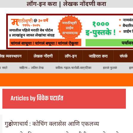
लॉग-इन करा
|
लेखक नोंदणी करा
लेख व्यवस्थापन
लेखक नोंदणी
लॉग-इन
जाहिरात करा
संपर्क
ध सदरे
साहित्य – ललित लेख
कविता-गझल-चारोळी-वात्रटिका
हलकं फुलकं
इतर
Articles by विवेक पटाईत
गुरुद्रोणाचार्य : कोचिंग क्लासेस आणि एकलव्य
्रटिका