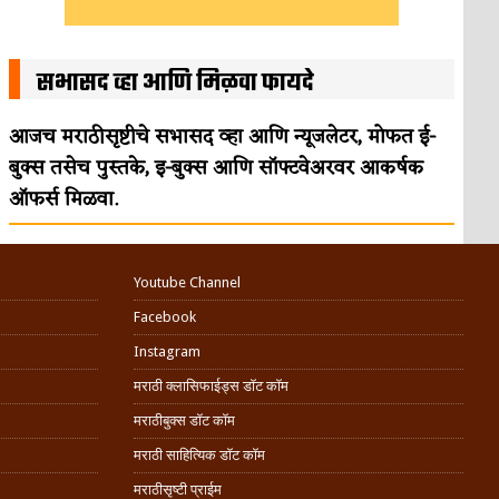
सभासद व्हा आणि मिळवा फायदे
आजच मराठीसृष्टीचे सभासद व्हा आणि न्यूजलेटर, मोफत ई-
बुक्स तसेच पुस्तके, इ-बुक्स आणि सॉफ्टवेअरवर आकर्षक
ऑफर्स मिळवा.
Youtube Channel
Facebook
Instagram
मराठी क्लासिफाईड्स डॉट कॉम
मराठीबुक्स डॉट कॉम
मराठी साहित्यिक डॉट कॉम
मराठीसृष्टी प्राईम