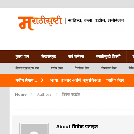
मुख्य पान
लेखसंग्रह
सर्व चॅनेल्स
मराठीसृष्टी विषयी
लेखसंग्रह मुख्य पान
विशेष लेख
वैचारिक लेख
विषयवार लेख
विवि
भाषा, उच्चार आणि बहुभाषिकता
नवीन लेखन...
वैचारिक लेखन
वारी विठ्ठलाची
कविता-गझल-चारोळी-वात्रटिका
Home
Authors
विवेक पटाईत
ताम्र – एक अफलातून धातू (COPPER)
आयुर्वेद
जेव्हा मी आडनांव बदलले
वैचारिक लेखन
About विवेक पटाईत
अशी एक कविता लिहू इच्छिते
कविता-गझल-चारोळी-वात