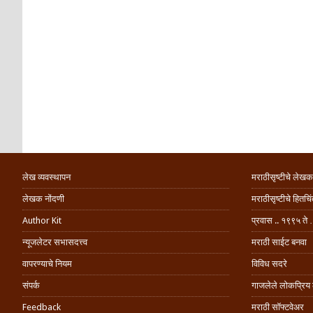
लेख व्यवस्थापन
मराठीसृष्टीचे लेखक
लेखक नोंदणी
मराठीसृष्टीचे हितच
Author Kit
प्रवास .. १९९५ ते 
न्यूजलेटर सभासदत्त्व
मराठी साईट बनवा
वापरण्याचे नियम
विविध सदरे
संपर्क
गाजलेले लोकप्रिय
Feedback
मराठी सॉफ्टवेअर